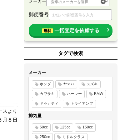
メーカー
郵便番号
一括査定を依頼する
無料
タグで検索
メーカー
ホンダ
ヤマハ
スズキ
カワサキ
ハーレー
BMW
ドゥカティ
トライアンフ
ースより
排気量
年８月８日
50cc
125cc
150cc
250cc
ミドルクラス