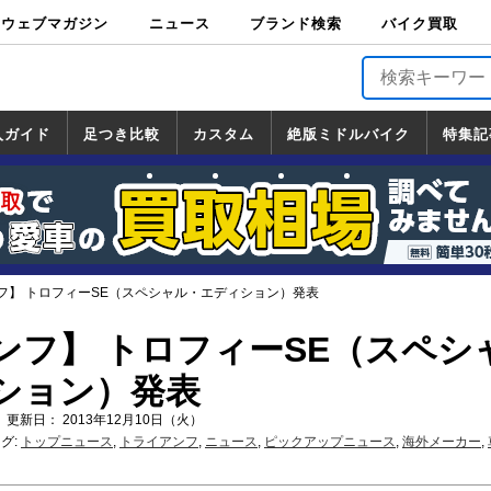
ウェブマガジン
ニュース
ブランド検索
バイク買取
バイクブロス・
原付＆ミニバイ
スポーツ＆ネイ
アメリカン＆ツ
ビッグスクータ
オフロード
バージンハーレ
バージンBMW
バージンドゥカ
バージントライ
ニュース
車両情報
イベント
キャンペ
トピック
バイク用
バイクパ
書籍・
サポート
お知らせ
ブランドを検
ブランドボイ
バイク買取
マガジンズ
ク
キッド
アラー
ー
ー
ティ
アンフ
TOP
ーン
ス
品
ーツ
DVD
索
ス
入ガイド
足つき比較
カスタム
絶版ミドルバイク
特集記
入ガイド
ンダ
マハ
ズキ
ワサキ
カスタム
ホンダ
ヤマハ
スズキ
カワサキ
道の駅調査隊
ツーリング情報局
日本の道50選
国道めぐり
林道ツーリング
絶版ミドルバイク
ホンダ
ヤマハ
スズキ
カワサキ
覧
一覧
一覧
フ】 トロフィーSE（スペシャル・エディション）発表
ンフ】 トロフィーSE（スペシ
ション）発表
 更新日： 2013年12月10日（火）
グ:
トップニュース
,
トライアンフ
,
ニュース
,
ピックアップニュース
,
海外メーカー
,