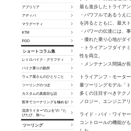
最も進歩したトライアン
アプリリア
・パワフルであるうえに洗
アディバ
を誇るとともに、最大トルク
マラグーティ
・パワーの伝達には、事
KTM
・優れた乗り心地がダイ
PGO
・トライアンフダイナミ
ショートコラム集
性を両立。
レトロバイク・グラフティ
・メンテナンス間隔が長
バイク乗りの勘所
トライアンフ・モーター
ウェア屋さんのひとりごと
量ツーリングモデル「ト
ツーリングのつぼ
多くの注目すべきテクノ
カスタムの真面目な話
ノロジー、エンジニアリ
医学でコーナリングを極める!
流浪ライター“のぶを”の『た
ライド・バイ・ワイヤー
びたび、旅へ』
コントロールの機能がも
ツーリング
した。