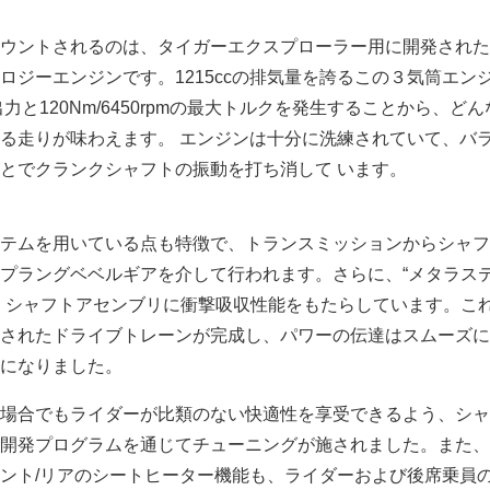
ウントされるのは、タイガーエクスプローラー用に開発された
ロジーエンジンです。1215ccの排気量を誇るこの３気筒エン
の最大出力と120Nm/6450rpmの最大トルクを発生することから、ど
る走りが味わえます。 エンジンは十分に洗練されていて、バ
とでクランクシャフトの振動を打ち消して います。
テムを用いている点も特徴で、トランスミッションからシャフ
プラングベベルギアを介して行われます。さらに、“メタラス
、シャフトアセンブリに衝撃吸収性能をもたらしています。こ
されたドライブトレーンが完成し、パワーの伝達はスムーズに
になりました。
場合でもライダーが比類のない快適性を享受できるよう、シャ
開発プログラムを通じてチューニングが施されました。また、
ント/リアのシートヒーター機能も、ライダーおよび後席乗員