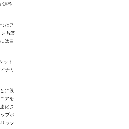
で調整
れたフ
ーンも装
には自
ケット
ダイナミ
とに役
ニアを
適化さ
トップボ
5リッタ