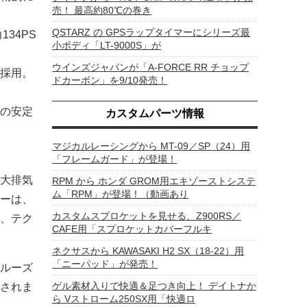
売！ 最高約80℃の巻き
QSTARZ の GPSラップタイマーにシリーズ最
34PS
小ボディ「LT-9000S」が
ウインズジャパンが「A-FORCE RR チョップ
採用。
ドカーボン」を9/10発売！
の安定
カスタムパーツ情報
マジカルレーシングから MT-09／SP（24）用
「フレームガード」が登場！
大排気
RPM から ホンダ GROM用エキゾーストシステ
ム「RPM」が登場！（動画あり
ーは、
カスタムスプロケットを見せる、Z900RS／
、テク
CAFE用「スプロケットカバーフルキ
ネクサスから KAWASAKI H2 SX（18-22）用
「ニーパッド」が発売！
ルーズ
ゲル素材入りで快適＆足つき向上！ デイトナか
されま
ら Vストローム250SX用「快適ロ