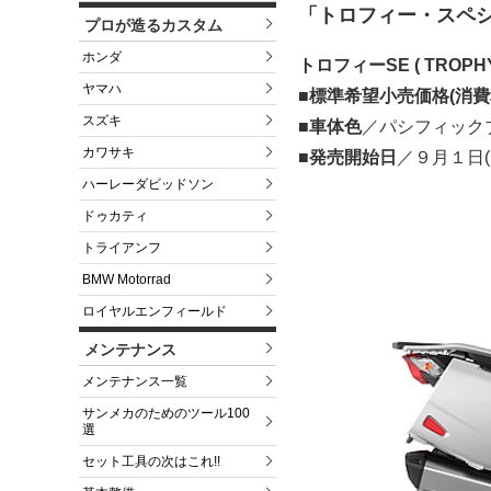
「トロフィー・スペ
プロが造るカスタム
ホンダ
トロフィーSE ( TROPHY
ヤマハ
■標準希望小売価格(消費
スズキ
■車体色
／パシフィック
カワサキ
■発売開始日
／９月１日(
ハーレーダビッドソン
ドゥカティ
トライアンフ
BMW Motorrad
ロイヤルエンフィールド
メンテナンス
メンテナンス一覧
サンメカのためのツール100
選
セット工具の次はこれ!!