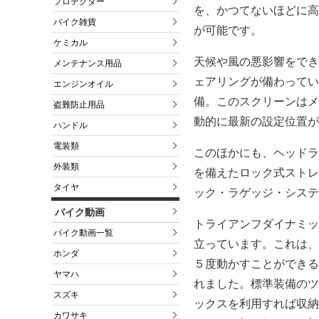
プロテクター
を、かつてないほどに高
バイク雑貨
が可能です。
ケミカル
天候や風の悪影響をでき
メンテナンス用品
ェアリングが備わってい
エンジンオイル
備。このスクリーンはメ
盗難防止用品
動的に最新の設定位置が
ハンドル
電装類
このほかにも、ヘッドラ
外装類
を備えたロック式ストレ
タイヤ
ック・ラゲッジ・システ
バイク動画
トライアンフダイナミッ
バイク動画一覧
立っています。これは、
ホンダ
５度動かすことができる
ヤマハ
れました。標準装備のツ
スズキ
ックスを利用すれば収納
カワサキ