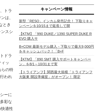
キャンペーン情報
、トラ
ジンは、
新型「RESO」インカム発売記念！ 下取りキャ
んなとき
ンペーンを10/15まで延長して開
ランスシ
【KTM】「990 DUKE／1390 SUPER DUKE R
EVO 購入サ
B+COM 最新モデル購入・下取りで最大9,000円
をキャッシュバック！「B+F
トドラ
【KTM】「890 SMT 購入サポートキャンペー
ティッ
ン」を8/1～10/31まで実
れらの特
【トライアンフ】関西最大規模「トライアンフ
行われ
大阪東 開設準備室」がオープン！ 限定
シーに
多彩な
の快適性