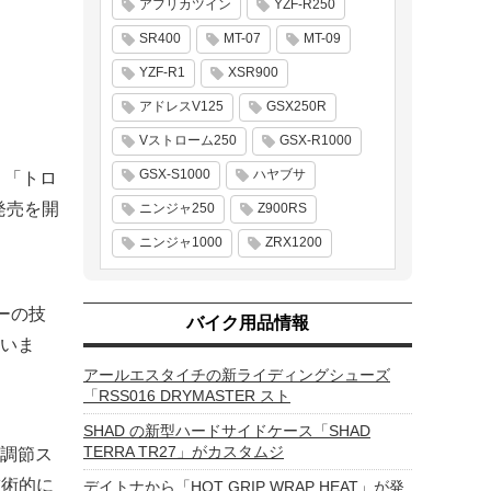
アフリカツイン
YZF-R250
SR400
MT-07
MT-09
YZF-R1
XSR900
アドレスV125
GSX250R
Vストローム250
GSX-R1000
GSX-S1000
ハヤブサ
 「トロ
発売を開
ニンジャ250
Z900RS
ニンジャ1000
ZRX1200
ーの技
バイク用品情報
いま
アールエスタイチの新ライディングシューズ
「RSS016 DRYMASTER スト
SHAD の新型ハードサイドケース「SHAD
TERRA TR27」がカスタムジ
調節ス
技術的に
デイトナから「HOT GRIP WRAP HEAT」が発