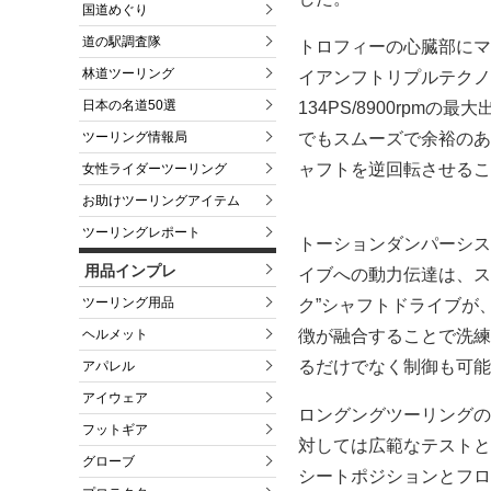
国道めぐり
道の駅調査隊
トロフィーの心臓部にマ
林道ツーリング
イアンフトリプルテクノ
日本の名道50選
134PS/8900rpm
でもスムーズで余裕のあ
ツーリング情報局
ャフトを逆回転させるこ
女性ライダーツーリング
お助けツーリングアイテム
ツーリングレポート
トーションダンパーシス
用品インプレ
イブへの動力伝達は、ス
ツーリング用品
ク”シャフトドライブが
徴が融合することで洗練
ヘルメット
るだけでなく制御も可能
アパレル
アイウェア
ロングングツーリングの
フットギア
対しては広範なテストと
グローブ
シートポジションとフロ