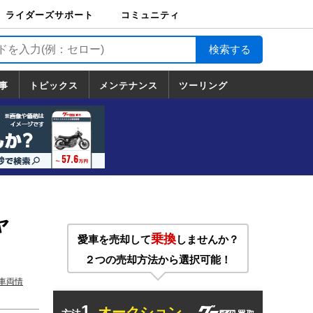
ライダーズサポート
コミュニティ
ライダーズサポート
バイク輸送
バイクガレージライ
バイク車両保険
ロードサービス
バイク試乗
コミュニティ
日記
ツーリング
カスタム
TOP
フ
TOP
事
トピックス
メンテナンス
ツーリング
トピックス
ホンダ
ヤマハ
スズキ
カワサキ
ハーレーダ
BMW
ドゥカティ
トライアン
メンテナンス
基本整備
部位別メンテ
工具の使い方
ツール100選
メンテのうん
一覧
ビッドソン
フ
一覧
ちく
ャ
乗換
愛車を売却して
しませんか？
２つの売却方法から選択可能！
車両情
1.
オークション