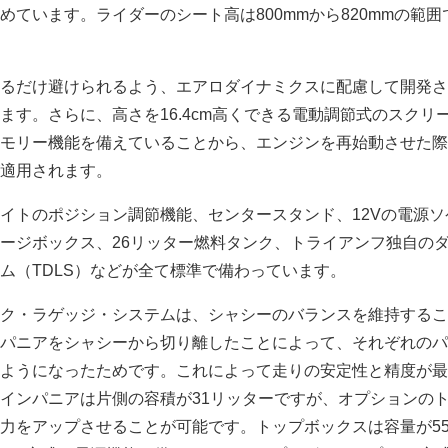
めています。ライダーのシート高は800mmから820mmの範囲
るだけ避けられるよう、エアロダイナミクスに配慮して開発さ
ます。さらに、高さを16.4cm高くできる電動調節式のスクリ
モリー機能を備えていることから、エンジンを再始動させた際
適用されます。
イトのポジション調節機能、センタースタンド、12Vの電源ソ
ージボックス、26リッター燃料タンク、トライアンフ独自の
ム（TDLS）などが全て標準で備わっています。
ク・ラゲッジ・システムは、シャシーのバランスを維持するこ
パニアをシャシーから切り離したことによって、それぞれのパ
ようになったためです。これによって走りの安定性と精度が最
インパニアは片側の容積が31リッターですが、オプションの
力をアップさせることが可能です。トップボックスは容量が5