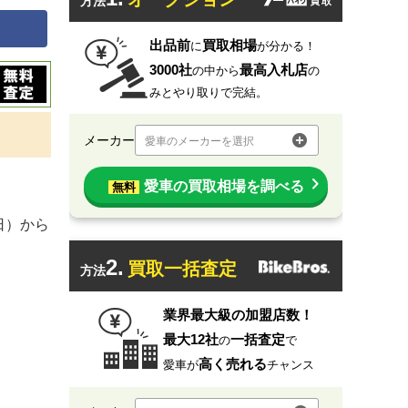
方法
出品前
買取相場
に
が分かる！
3000社
最高入札店
の中から
の
みとやり取りで完結。
メーカー
愛車のメーカーを選択
愛車の買取相場を調べる
無料
日）から
2.
買取一括査定
方法
業界最大級の加盟店数！
最大12社
一括査定
の
で
高く売れる
愛車が
チャンス