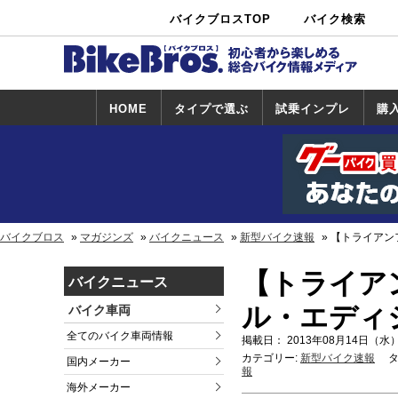
バイクブロスTOP
バイク検索
中古バイ
カタログ検
ショップ検
ク・新車検
索
索
索
HOME
タイプで選ぶ
試乗インプレ
購
スポーツ＆ネ
原付＆ミニバ
アメリカン＆
ビッグスクー
オフロード
試乗インプレ
ホンダ
ヤマハ
スズキ
カワサキ
ハーレー
BMW
トライアンフ
ドゥカティ
購
ホ
ヤ
ス
カ
イキッド
イク
クルーザー
ター
一覧
一
バイクブロス
マガジンズ
バイクニュース
新型バイク速報
【トライアン
【トライア
バイクニュース
ル・エディ
バイク車両
全てのバイク車両情報
掲載日： 2013年08月14日（水）
カテゴリー:
新型バイク速報
タ
国内メーカー
報
海外メーカー