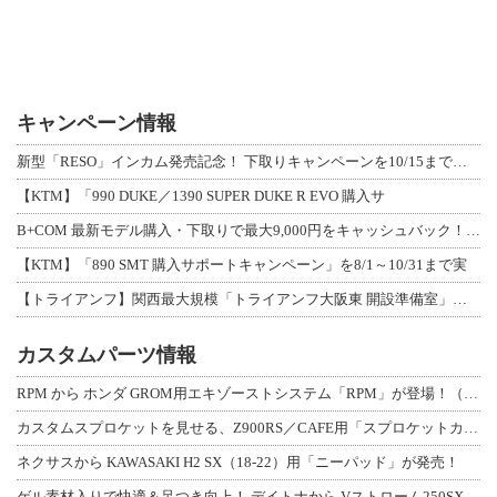
キャンペーン情報
新型「RESO」インカム発売記念！ 下取りキャンペーンを10/15まで延長して開
【KTM】「990 DUKE／1390 SUPER DUKE R EVO 購入サ
B+COM 最新モデル購入・下取りで最大9,000円をキャッシュバック！「B+F
【KTM】「890 SMT 購入サポートキャンペーン」を8/1～10/31まで実
【トライアンフ】関西最大規模「トライアンフ大阪東 開設準備室」がオープン！ 限定
カスタムパーツ情報
RPM から ホンダ GROM用エキゾーストシステム「RPM」が登場！（動画あり
カスタムスプロケットを見せる、Z900RS／CAFE用「スプロケットカバーフルキ
ネクサスから KAWASAKI H2 SX（18-22）用「ニーパッド」が発売！
ゲル素材入りで快適＆足つき向上！ デイトナから Vストローム250SX用「快適ロ