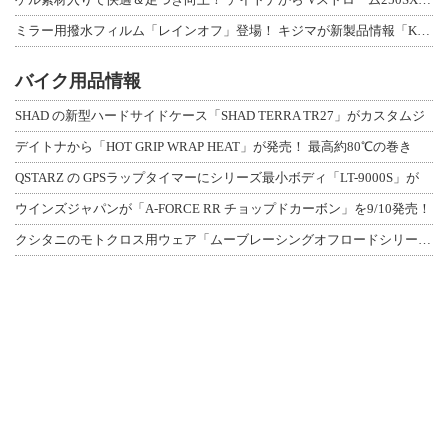
ミラー用撥水フィルム「レインオフ」登場！ キジマが新製品情報「KIJIMA NE
バイク用品情報
SHAD の新型ハードサイドケース「SHAD TERRA TR27」がカスタムジ
デイトナから「HOT GRIP WRAP HEAT」が発売！ 最高約80℃の巻き
QSTARZ の GPSラップタイマーにシリーズ最小ボディ「LT-9000S」が
ウインズジャパンが「A-FORCE RR チョップドカーボン」を9/10発売！
クシタニのモトクロス用ウェア「ムーブレーシングオフロードシリーズ」3アイテムが登