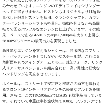
み合わせています。エンジンのモディファイはシリンダー
ヘッドに留まりません。ピストンもオリジナルより112g 軽
量化した鍛造ピストンを採用。クランクシャフト、カウン
ターバランサーシャフトも軽量化。振動を抑えながら高回
転まで回るパワフルなエンジンに仕上げています。その結
果、ベースであるG650GS の48ps/6,500rpmを大きく上回る、
58.80PS/7,250rpm の最高出力を実現しました。
高性能なエンジンを支えるシャシーは、特徴的なスプリッ
ト・バックボーンをもつしなやかなスチール製。これに５
角断面をもつスイングアームと46mm 倒立フォーク、リンク
式リア・サスペンションを組み合わせ、高い剛性と軽快な
ハンドリングを両立させています。
ホイールは、ストリートで安定感と機敏さの両方を味わえ
るフロント19インチ・リア17インチの軽量なアルミ製を採
用。さらに、このTR650StradaではABS も標準装備していま
す。それでいて車重は半乾燥状態で168kg、フルタンクでも