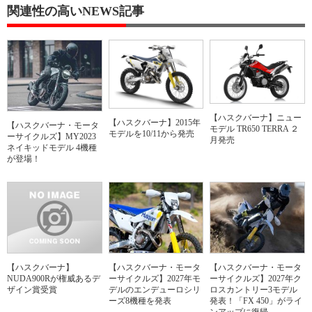
関連性の高いNEWS記事
【ハスクバーナ】ニュー
【ハスクバーナ】2015年
【ハスクバーナ・モータ
モデル TR650 TERRA ２
モデルを10/11から発売
ーサイクルズ】MY2023
月発売
ネイキッドモデル 4機種
が登場！
【ハスクバーナ】
【ハスクバーナ・モータ
【ハスクバーナ・モータ
NUDA900Rが権威あるデ
ーサイクルズ】2027年モ
ーサイクルズ】2027年ク
ザイン賞受賞
デルのエンデューロシリ
ロスカントリー3モデル
ーズ8機種を発表
発表！「FX 450」がライ