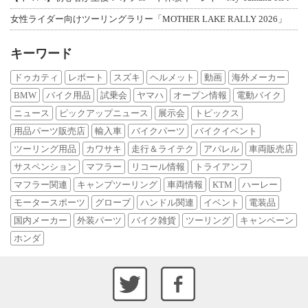
女性ライダー向けツーリングラリー「MOTHER LAKE RALLY 2026」
キーワード
ドゥカティ
レポート
スズキ
ヘルメット
動画
海外メーカー
BMW
バイク用品
試乗会
ヤマハ
オープン情報
電動バイク
ニュース
ピックアップニュース
展示会
トピックス
用品パーツ販売店
輸入車
バイクパーツ
バイクイベント
ツーリング用品
カワサキ
走行＆ライテク
アパレル
車両販売店
サスペンション
マフラー
リコール情報
トライアンフ
マフラー関連
キャンプツーリング
車両情報
KTM
ハーレー
モータースポーツ
グローブ
ハンドル関連
イベント
電装品
国内メーカー
外装パーツ
バイク雑貨
ツーリング
キャンペーン
ホンダ