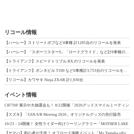
リコール情報
【ハーレー】ストリートボブなど4車種 計1285台のリコールを発表
【ハーレー】「スポーツスターS」「ロードグライド」など計8車種のリコールを発表
【トライアンフ】スピードトリプル RX のリコールを発表
【トライアンフ】ボンネビル T100 など6車種計3,753台のリコールを発表
【リコール】カワサキ Ninja ZX-6R 計1,930台
イベント情報
CB750F 展示や大抽選会も！ 8/22開催「2026グッドスマイルミーティン
【スズキ】「GSX-S/R Meeting 2026」オリジナルグッズの先行販売
10/23・24開催！ 女性ライダー向けツーリングラリー「MOTHER LAKE
【ヤマハ】初心者が主役！ オフロード体験イベント「My Yamaha off-r