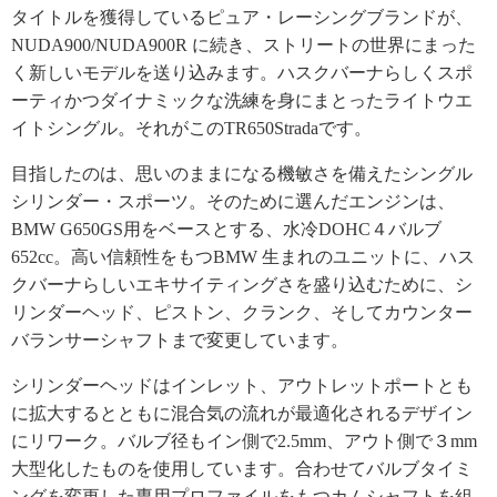
タイトルを獲得しているピュア・レーシングブランドが、
NUDA900/NUDA900R に続き、ストリートの世界にまった
く新しいモデルを送り込みます。ハスクバーナらしくスポ
ーティかつダイナミックな洗練を身にまとったライトウエ
イトシングル。それがこのTR650Stradaです。
目指したのは、思いのままになる機敏さを備えたシングル
シリンダー・スポーツ。そのために選んだエンジンは、
BMW G650GS用をベースとする、水冷DOHC４バルブ
652cc。高い信頼性をもつBMW 生まれのユニットに、ハス
クバーナらしいエキサイティングさを盛り込むために、シ
リンダーヘッド、ピストン、クランク、そしてカウンター
バランサーシャフトまで変更しています。
シリンダーヘッドはインレット、アウトレットポートとも
に拡大するとともに混合気の流れが最適化されるデザイン
にリワーク。バルブ径もイン側で2.5mm、アウト側で３mm
大型化したものを使用しています。合わせてバルブタイミ
ングを変更した専用プロファイルをもつカムシャフトを組