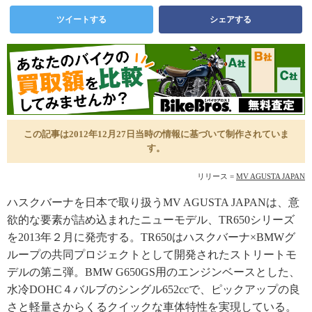
ツイートする
シェアする
この記事は2012年12月27日当時の情報に基づいて制作されていま
す。
リリース =
MV AGUSTA JAPAN
ハスクバーナを日本で取り扱うMV AGUSTA JAPANは、意
欲的な要素が詰め込まれたニューモデル、TR650シリーズ
を2013年２月に発売する。TR650はハスクバーナ×BMWグ
ループの共同プロジェクトとして開発されたストリートモ
デルの第ニ弾。BMW G650GS用のエンジンベースとした、
水冷DOHC４バルブのシングル652ccで、ピックアップの良
さと軽量さからくるクイックな車体特性を実現している。