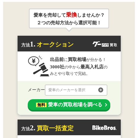
乗換
愛車を売却して
しませんか？
２つの売却方法から選択可能！
1.
オークション
方法
出品前
買取相場
に
が分かる！
3000社
最高入札店
の中から
の
みとやり取りで完結。
メーカー
愛車のメーカーを選択
愛車の買取相場を調べる
無料
2.
買取一括査定
方法