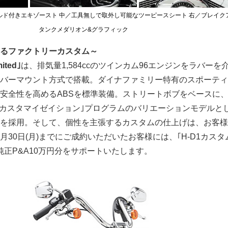
ルド付きエキゾースト 中／工具無しで取外し可能なツーピースシート 右／ブレイク
タンクメダリオン&グラフィック
るファクトリーカスタム～
ited｣
は、排気量1,584ccのツインカム96エンジンをラバーを
バーマウント方式で搭載。ダイナファミリー特有のスポーティ
安全性を高めるABSを標準装備。ストリートボブをベースに
D1カスタマイゼイション｣プログラムのバリエーションモデルと
を採用。そして、個性を主張するカスタムの仕上げは、お客様
30日(月)までにご成約いただいたお客様には、｢H-D1カスタ
純正P&A10万円分をサポートいたします。