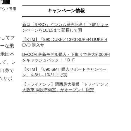
アウト専用
キャンペーン情報
新型「RESO」インカム発売記念！ 下取りキャ
ンペーンを10/15まで延長して開
介してフ
【KTM】「990 DUKE／1390 SUPER DUKE R
EVO 購入サ
ーな乗
、米国本
B+COM 最新モデル購入・下取りで最大9,000円
をキャッシュバック！「B+F
して、レ
【KTM】「890 SMT 購入サポートキャンペー
自身で
ン」を8/1～10/31まで実
ムサポ
【トライアンフ】関西最大規模「トライアンフ
大阪東 開設準備室」がオープン！ 限定