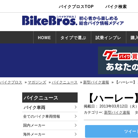
バイクブロスTOP
バイク検索
中古バイ
カタログ検
ショップ検
ク・新車検
索
索
索
HOME
タイプで選ぶ
試乗インプレ
購
スポーツ＆ネ
原付＆ミニバ
アメリカン＆
ビッグスクー
オフロード
試乗インプレ
ホンダ
ヤマハ
スズキ
カワサキ
ハーレー
BMW
トライアンフ
ドゥカティ
購
ホ
ヤ
ス
カ
イキッド
イク
クルーザー
ター
一覧
一
バイクブロス
マガジンズ
バイクニュース
新型バイク速報
【ハーレー】
【ハーレー
バイクニュース
掲載日： 2013年03月12日（火）
バイク車両
カテゴリー:
新型バイク速報
タ
全てのバイク車両情報
国内メーカー
ツイー
海外メーカー