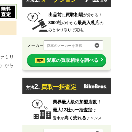
方法
出品前
買取相場
に
が分かる！
3000社
最高入札店
の中から
の
みとやり取りで完結。
メーカー
愛車のメーカーを選択
ファミリ
愛車の買取相場を調べる
無料
土）から
2.
買取一括査定
方法
業界最大級の加盟店数！
最大12社
一括査定
の
で
高く売れる
愛車が
チャンス