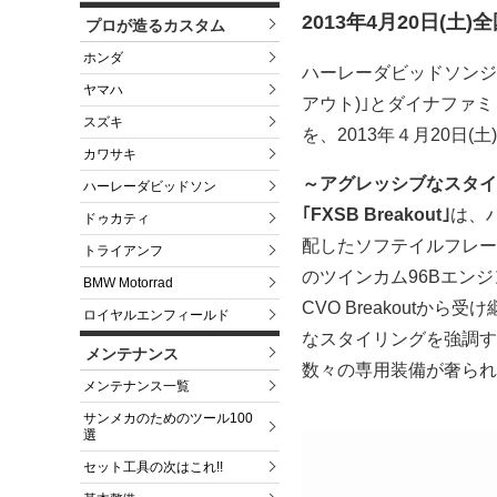
2013年4月20日(土
プロが造るカスタム
ホンダ
ハーレーダビッドソンジャ
ヤマハ
アウト)｣とダイナファミリー｢
スズキ
を、2013年４月20日
カワサキ
～アグレッシブなスタイ
ハーレーダビッドソン
｢FXSB Breakout｣
は、
ドゥカティ
配したソフテイルフレー
トライアンフ
のツインカム96Bエン
BMW Motorrad
CVO Breakout
ロイヤルエンフィールド
なスタイリングを強調す
メンテナンス
数々の専用装備が奢られ
メンテナンス一覧
サンメカのためのツール100
選
セット工具の次はこれ!!