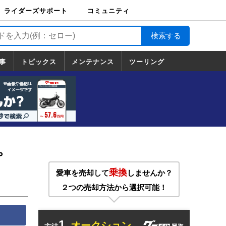
ライダーズサポート
コミュニティ
ライダーズサポート
バイク輸送
バイクガレージライ
バイク車両保険
ロードサービス
バイク試乗
コミュニティ
日記
ツーリング
カスタム
TOP
フ
TOP
事
トピックス
メンテナンス
ツーリング
トピックス
ホンダ
ヤマハ
スズキ
カワサキ
ハーレーダ
BMW
ドゥカティ
トライアン
メンテナンス
基本整備
部位別メンテ
工具の使い方
ツール100選
メンテのうん
一覧
ビッドソン
フ
一覧
ちく
プ
乗換
愛車を売却して
しませんか？
２つの売却方法から選択可能！
1.
オークション