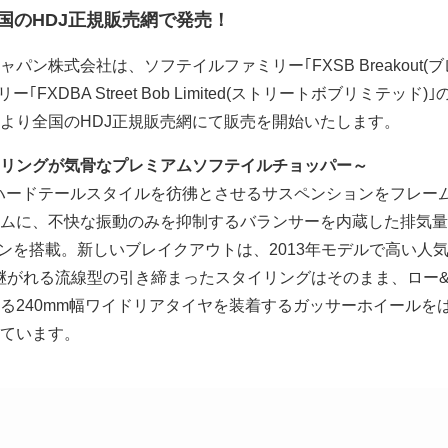
)全国のHDJ正規販売網で発売！
パン株式会社は、ソフテイルファミリー｢FXSB Breakout(
FXDBA Street Bob Limited(ストリートボブリミテッド)
(土)より全国のHDJ正規販売網にて販売を開始いたします。
リングが気骨なプレミアムソフテイルチョッパー～
ハードテールスタイルを彷彿とさせるサスペンションをフレー
ムに、不快な振動のみを抑制するバランサーを内蔵した排気量1,5
ジンを搭載。新しいブレイクアウトは、2013年モデルで高い人
から受け継がれる流線型の引き締まったスタイリングはそのまま、ロー
る240mm幅ワイドリアタイヤを装着するガッサーホイールを
ています。