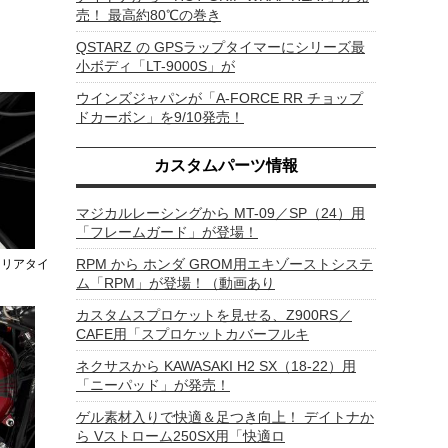
売！ 最高約80℃の巻き
QSTARZ の GPSラップタイマーにシリーズ最
小ボディ「LT-9000S」が
ウインズジャパンが「A-FORCE RR チョップ
ドカーボン」を9/10発売！
カスタムパーツ情報
マジカルレーシングから MT-09／SP（24）用
「フレームガード」が登場！
RPM から ホンダ GROM用エキゾーストシステ
ドリアタイ
ム「RPM」が登場！（動画あり
カスタムスプロケットを見せる、Z900RS／
CAFE用「スプロケットカバーフルキ
ネクサスから KAWASAKI H2 SX（18-22）用
「ニーパッド」が発売！
ゲル素材入りで快適＆足つき向上！ デイトナか
ら Vストローム250SX用「快適ロ