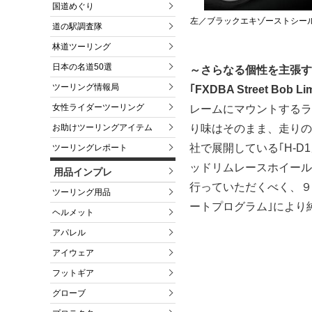
国道めぐり
左／ブラックエキゾーストシー
道の駅調査隊
林道ツーリング
日本の名道50選
～さらなる個性を主張す
ツーリング情報局
｢FXDBA Street Bob Lim
女性ライダーツーリング
レームにマウントするラ
り味はそのまま、走りの
お助けツーリングアイテム
社で展開している｢H-
ツーリングレポート
ッドリムレースホイール
用品インプレ
行っていただくべく、９月
ツーリング用品
ートプログラム｣により
ヘルメット
アパレル
アイウェア
フットギア
グローブ