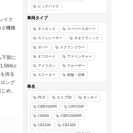
ビッグバイク
車両タイプ
ブレイク
｣の２機種
ネイキッド
スーパースポーツ
カフェレーサー
ネオクラシック
ボバー
スクランブラー
オフロード
アドベンチャー
ム下部に
84cc
アメリカン
クルーザー
気を誇る
スクーター
絶版・旧車
&ロング
車名
はじめ、
PCX
エイプ50
モンキー
CBR250RR
CRF250F
CB400
CBR1000RR
CB1100
CB1300