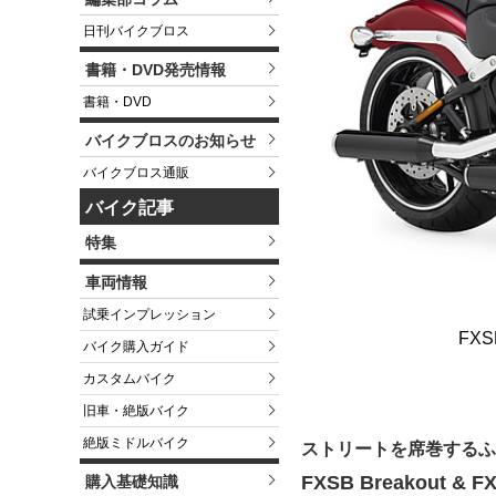
日刊バイクブロス
書籍・DVD発売情報
書籍・DVD
バイクブロスのお知らせ
バイクブロス通販
バイク記事
特集
車両情報
試乗インプレッション
FX
バイク購入ガイド
カスタムバイク
旧車・絶版バイク
絶版ミドルバイク
ストリートを席巻するふ
FXSB Breakout & FX
購入基礎知識