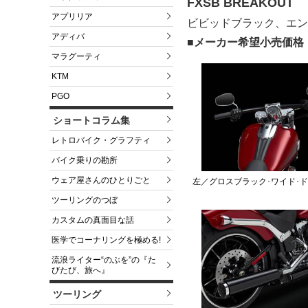
FXSB BREAKOUT
アプリリア
ビビッドブラック、エン
アディバ
■メーカー希望小売価格
マラグーティ
KTM
PGO
ショートコラム集
レトロバイク・グラフティ
バイク乗りの勘所
ウェア屋さんのひとりごと
左／グロスブラック･ワイド･
ツーリングのつぼ
カスタムの真面目な話
医学でコーナリングを極める!
流浪ライター“のぶを”の『た
びたび、旅へ』
ツーリング