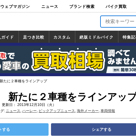
ウェブマガジン
ニュース
ブランド検索
バイク買取
バイクブロス・
原付＆ミニバイ
スポーツ＆ネイ
アメリカン＆ツ
ビッグスクータ
オフロード
バージンハーレ
バージンBMW
バージンドゥカ
バージントライ
ニュース
車両情報
イベント
キャンペ
トピック
バイク用
バイクパ
書籍・
サポート
お知らせ
ブランドを検
ブランドボイ
バイク買取
マガジンズ
ク
キッド
アラー
ー
ー
ティ
アンフ
TOP
ーン
ス
品
ーツ
DVD
索
ス
入ガイド
足つき比較
カスタム
絶版ミドルバイク
特集記
入ガイド
ンダ
マハ
ズキ
ワサキ
カスタム
ホンダ
ヤマハ
スズキ
カワサキ
道の駅調査隊
ツーリング情報局
日本の道50選
国道めぐり
林道ツーリング
絶版ミドルバイク
ホンダ
ヤマハ
スズキ
カワサキ
覧
一覧
一覧
 新たに２車種をラインアップ
】 新たに２車種をラインアッ
 更新日： 2013年12月10日（火）
グ:
ニュース
,
ハーレー
,
ピックアップニュース
,
海外メーカー
,
車両情報
トする
シェアする