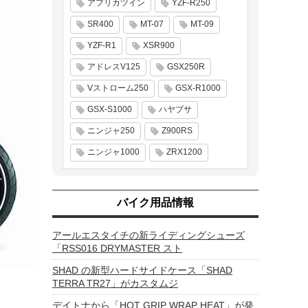
アフリカツイン
YZF-R250
SR400
MT-07
MT-09
YZF-R1
XSR900
アドレスV125
GSX250R
Vストローム250
GSX-R1000
GSX-S1000
ハヤブサ
ニンジャ250
Z900RS
ニンジャ1000
ZRX1200
バイク用品情報
アールエスタイチの新ライディングシューズ
「RSS016 DRYMASTER スト
SHAD の新型ハードサイドケース「SHAD
TERRA TR27」がカスタムジ
デイトナから「HOT GRIP WRAP HEAT」が発