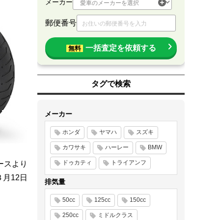
メーカー
郵便番号
一括査定を依頼する
無料
タグで検索
メーカー
ホンダ
ヤマハ
スズキ
カワサキ
ハーレー
BMW
ドゥカティ
トライアンフ
ースより
３月12日
排気量
50cc
125cc
150cc
250cc
ミドルクラス