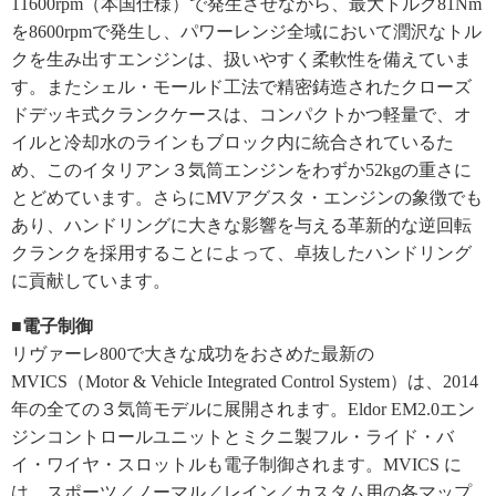
11600rpm（本国仕様）で発生させながら、最大トルク81Nm
を8600rpmで発生し、パワーレンジ全域において潤沢なトル
クを生み出すエンジンは、扱いやすく柔軟性を備えていま
す。またシェル・モールド工法で精密鋳造されたクローズ
ドデッキ式クランクケースは、コンパクトかつ軽量で、オ
イルと冷却水のラインもブロック内に統合されているた
め、このイタリアン３気筒エンジンをわずか52kgの重さに
とどめています。さらにMVアグスタ・エンジンの象徴でも
あり、ハンドリングに大きな影響を与える革新的な逆回転
クランクを採用することによって、卓抜したハンドリング
に貢献しています。
■電子制御
リヴァーレ800で大きな成功をおさめた最新の
MVICS（Motor & Vehicle Integrated Control System）は、2014
年の全ての３気筒モデルに展開されます。Eldor EM2.0エン
ジンコントロールユニットとミクニ製フル・ライド・バ
イ・ワイヤ・スロットルも電子制御されます。MVICS に
は、スポーツ／ノーマル／レイン／カスタム用の各マップ