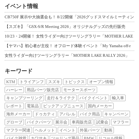
イベント情報
CB750F 展示や大抽選会も！ 8/22開催「2026グッドスマイルミーティン
【スズキ】「GSX-S/R Meeting 2026」オリジナルグッズの先行販売
10/23・24開催！ 女性ライダー向けツーリングラリー「MOTHER LAKE
【ヤマハ】初心者が主役！ オフロード体験イベント「My Yamaha off-r
女性ライダー向けツーリングラリー「MOTHER LAKE RALLY 2026」
キーワード
KTM
トライアンフ
スズキ
トピックス
オープン情報
ハーレー
用品パーツ販売店
モータースポーツ
キャンプツーリング
走行＆ライテク
バイクイベント
輸入車
レポート
電装品
ピックアップニュース
国内メーカー
海外メーカー
ドゥカティ
アパレル
バイク用品
キャンペーン
グローブ
バイクパーツ
展示会
車両販売店
試乗会
マフラー
マフラー関連
ヘルメット
イベント
外装パーツ
動画
バイク雑貨
カワサキ
ツーリング用品
BMW
リコール情報