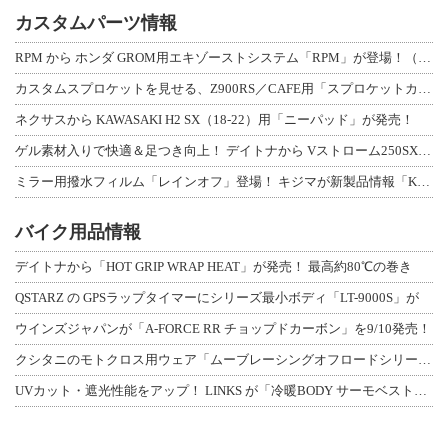
カスタムパーツ情報
RPM から ホンダ GROM用エキゾーストシステム「RPM」が登場！（動画あり
カスタムスプロケットを見せる、Z900RS／CAFE用「スプロケットカバーフルキ
ネクサスから KAWASAKI H2 SX（18-22）用「ニーパッド」が発売！
ゲル素材入りで快適＆足つき向上！ デイトナから Vストローム250SX用「快適ロ
ミラー用撥水フィルム「レインオフ」登場！ キジマが新製品情報「KIJIMA NE
バイク用品情報
デイトナから「HOT GRIP WRAP HEAT」が発売！ 最高約80℃の巻き
QSTARZ の GPSラップタイマーにシリーズ最小ボディ「LT-9000S」が
ウインズジャパンが「A-FORCE RR チョップドカーボン」を9/10発売！
クシタニのモトクロス用ウェア「ムーブレーシングオフロードシリーズ」3アイテムが登
UVカット・遮光性能をアップ！ LINKS が「冷暖BODY サーモベスト」改良