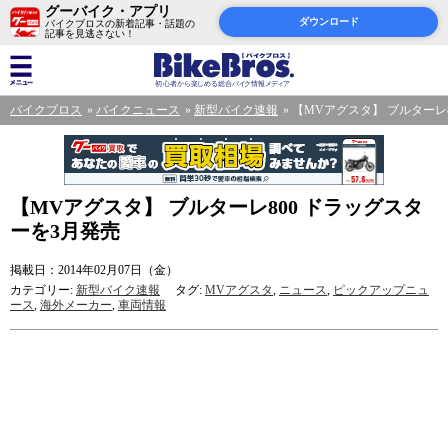
グーバイク・アプリ
ダウンロード
バイクブロスの新着記事・話題の
記事を見逃さない！
バイクブロス
バイクニュース
新型バイク速報
【MVアグスタ】 ブルターレ
【MVアグスタ】 ブルターレ800 ドラッグスタ
ーを3月発売
掲載日：2014年02月07日（金）
カテゴリー:
新型バイク速報
タグ:
MVアグスタ
,
ニュース
,
ピックアップニュ
ース
,
海外メーカー
,
車両情報