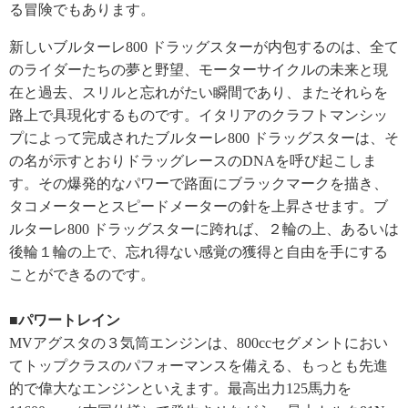
る冒険でもあります。
新しいブルターレ800 ドラッグスターが内包するのは、全て
のライダーたちの夢と野望、モーターサイクルの未来と現
在と過去、スリルと忘れがたい瞬間であり、またそれらを
路上で具現化するものです。イタリアのクラフトマンシッ
プによって完成されたブルターレ800 ドラッグスターは、そ
の名が示すとおりドラッグレースのDNAを呼び起こしま
す。その爆発的なパワーで路面にブラックマークを描き、
タコメーターとスピードメーターの針を上昇させます。ブ
ルターレ800 ドラッグスターに跨れば、２輪の上、あるいは
後輪１輪の上で、忘れ得ない感覚の獲得と自由を手にする
ことができるのです。
■パワートレイン
MVアグスタの３気筒エンジンは、800ccセグメントにおい
てトップクラスのパフォーマンスを備える、もっとも先進
的で偉大なエンジンといえます。最高出力125馬力を