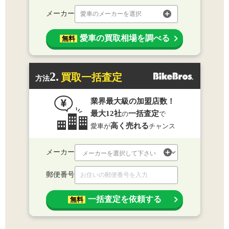
メーカー
愛車のメーカーを選択
愛車の買取相場を調べる
無料
2.
買取一括査定
方法
業界最大級の加盟店数！
最大12社
一括査定
の
で
高く売れる
愛車が
チャンス
メーカー
郵便番号
一括査定を依頼する
無料