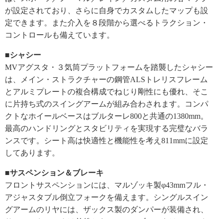
が設定されており、さらに自身でカスタムしたマップも設
定できます。また介入を８段階から選べるトラクション・
コントロールも備えています。
■シャシー
MVアグスタ・３気筒プラットフォームを踏襲したシャシー
は、メイン・ストラクチャーの鋼管ALSトレリスフレーム
とアルミプレートの複合構成でねじり剛性にも優れ、そこ
に片持ち式のスイングアームが組み合わされます。コンパ
クトなホイールベースはブルターレ800と共通の1380mm。
最高のハンドリングとスタビリティを実現する完璧なバラ
ンスです。シート高は快適性と機能性を考え811mmに設定
してあります。
■サスペンション＆ブレーキ
フロントサスペンションには、マルゾッキ製φ43mmフル・
アジャスタブル倒立フォークを備えます。シングルスイン
グアームのリヤには、ザックス製のダンパーが装備され、