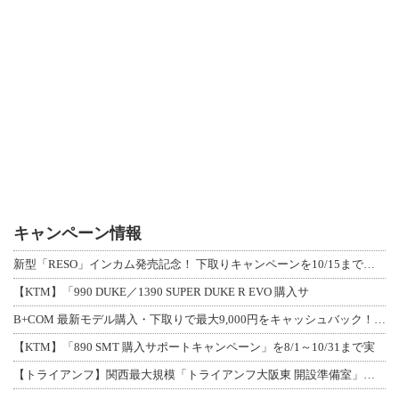
キャンペーン情報
新型「RESO」インカム発売記念！ 下取りキャンペーンを10/15まで延長して開
【KTM】「990 DUKE／1390 SUPER DUKE R EVO 購入サ
B+COM 最新モデル購入・下取りで最大9,000円をキャッシュバック！「B+F
【KTM】「890 SMT 購入サポートキャンペーン」を8/1～10/31まで実
【トライアンフ】関西最大規模「トライアンフ大阪東 開設準備室」がオープン！ 限定