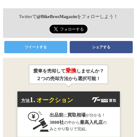
Twitterで
@BikeBrosMagazin
をフォローしよう！
ツイートする
シェアする
乗換
愛車を売却して
しませんか？
２つの売却方法から選択可能！
1.
オークション
方法
出品前
買取相場
に
が分かる！
3000社
最高入札店
の中から
の
みとやり取りで完結。