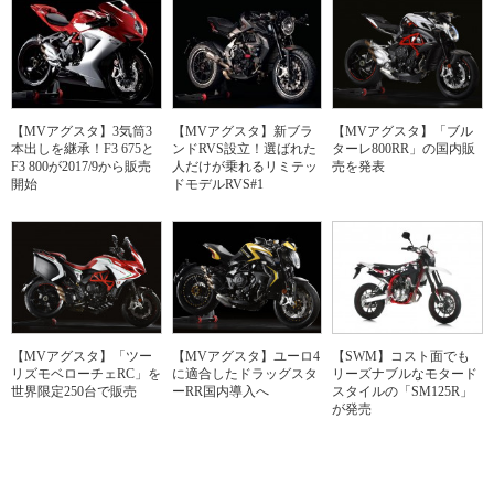
【MVアグスタ】3気筒3
【MVアグスタ】新ブラ
【MVアグスタ】「ブル
本出しを継承！F3 675と
ンドRVS設立！選ばれた
ターレ800RR」の国内販
F3 800が2017/9から販売
人だけが乗れるリミテッ
売を発表
開始
ドモデルRVS#1
【MVアグスタ】「ツー
【MVアグスタ】ユーロ4
【SWM】コスト面でも
リズモベローチェRC」を
に適合したドラッグスタ
リーズナブルなモタード
世界限定250台で販売
ーRR国内導入へ
スタイルの「SM125R」
が発売