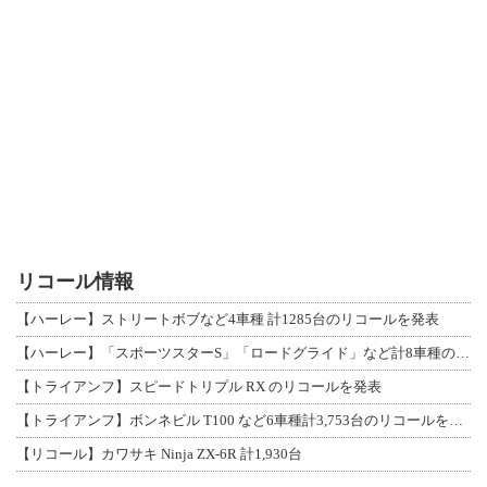
リコール情報
【ハーレー】ストリートボブなど4車種 計1285台のリコールを発表
【ハーレー】「スポーツスターS」「ロードグライド」など計8車種のリコールを発表
【トライアンフ】スピードトリプル RX のリコールを発表
【トライアンフ】ボンネビル T100 など6車種計3,753台のリコールを発表
【リコール】カワサキ Ninja ZX-6R 計1,930台