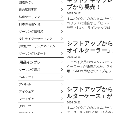
キット／キャブ
国道めぐり
プから発売！
道の駅調査隊
2025.06.17
林道ツーリング
ミニバイク用のカスタムパーツ
ゴリラ50に適合する「ビレッ
日本の名道50選
発売された。 ラインナップは
ツーリング情報局
女性ライダーツーリング
シフトアップか
お助けツーリングアイテム
オイルクーラー」
ツーリングレポート
2025.02.13
ミニバイク用のカスタムパーツ
用品インプレ
クーラー」が発売された。ライン
ツーリング用品
用、GROM用など9タイプを
ヘルメット
アパレル
シフトアップか
アイウェア
ルターケース」が
フットギア
2024.08.21
グローブ
ミニバイク用のカスタムパーツ
ケース（8,580円／税10％