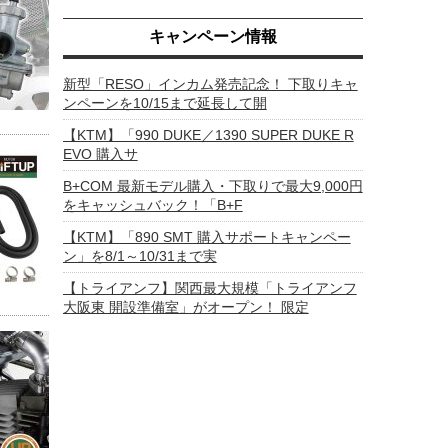
キャンペーン情報
新型「RESO」インカム発売記念！ 下取りキャ
ンペーンを10/15まで延長して開
【KTM】「990 DUKE／1390 SUPER DUKE R
EVO 購入サ
B+COM 最新モデル購入・下取りで最大9,000円
をキャッシュバック！「B+F
【KTM】「890 SMT 購入サポートキャンペー
ン」を8/1～10/31まで実
【トライアンフ】関西最大規模「トライアンフ
大阪東 開設準備室」がオープン！ 限定