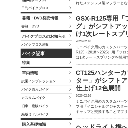
れたステンレス製マフラーとな
日刊バイクブロス
GSX-R125専
書籍・DVD発売情報
グ」がシフトアッ
書籍・DVD
け1次レートスプ
バイクブロスのお知らせ
2026.02.18
バイクブロス通販
ミニバイク用のカスタムパーツ
R125（2018〜2025）用
バイク記事
は1次レートスプリングを採用
特集
CT125ハンタ
車両情報
ター」がシフトア
試乗インプレッション
仕上げ12色展開
バイク購入ガイド
2026.02.16
カスタムバイク
ミニバイク用のカスタムパーツ
旧車・絶版バイク
ブ用「イニシャルアジャスター
キャップと交換することでプリ
絶版ミドルバイク
購入基礎知識
ヘッドライト横へ