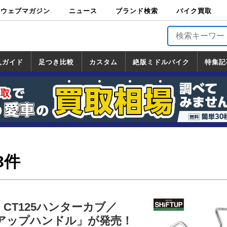
ウェブマガジン
ニュース
ブランド検索
バイク買取
バイクブロス・
原付＆ミニバイ
スポーツ＆ネイ
アメリカン＆ツ
ビッグスクータ
オフロード
バージンハーレ
バージンBMW
バージンドゥカ
バージントライ
ニュース
車両情報
イベント
キャンペ
トピック
バイク用
バイクパ
書籍・
サポート
お知らせ
ブランドを検
ブランドボイ
バイク買取
マガジンズ
ク
キッド
アラー
ー
ー
ティ
アンフ
TOP
ーン
ス
品
ーツ
DVD
索
ス
入ガイド
足つき比較
カスタム
絶版ミドルバイク
特集記
入ガイド
ンダ
マハ
ズキ
ワサキ
カスタム
ホンダ
ヤマハ
スズキ
カワサキ
道の駅調査隊
ツーリング情報局
日本の道50選
国道めぐり
林道ツーリング
絶版ミドルバイク
ホンダ
ヤマハ
スズキ
カワサキ
覧
一覧
一覧
3件
CT125ハンターカブ／
ミアップハンドル」が発売！