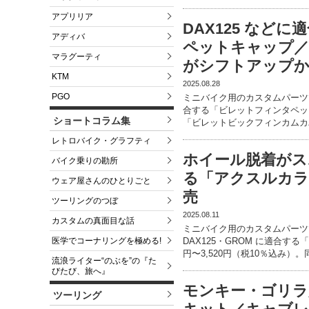
アプリリア
DAX125 など
アディバ
ペットキャップ
マラグーティ
がシフトアップか
KTM
2025.08.28
PGO
ミニバイク用のカスタムパーツで
合する「ビレットフィンタペットキ
ショートコラム集
「ビレットビックフィンカムカ
レトロバイク・グラフティ
ホイール脱着がス
バイク乗りの勘所
る「アクスルカラ
ウェア屋さんのひとりごと
売
ツーリングのつぼ
2025.08.11
カスタムの真面目な話
ミニバイク用のカスタムパーツ
医学でコーナリングを極める!
DAX125・GROM に適合す
円〜3,520円（税10％込み）。
流浪ライター“のぶを”の『た
びたび、旅へ』
モンキー・ゴリラ
ツーリング