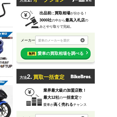
方法
出品前
買取相場
に
が分かる！
3000社
最高入札店
の中から
の
みとやり取りで完結。
メーカー
愛車のメーカーを選択
愛車の買取相場を調べる
無料
2.
買取一括査定
方法
業界最大級の加盟店数！
最大12社
一括査定
の
で
高く売れる
愛車が
チャンス