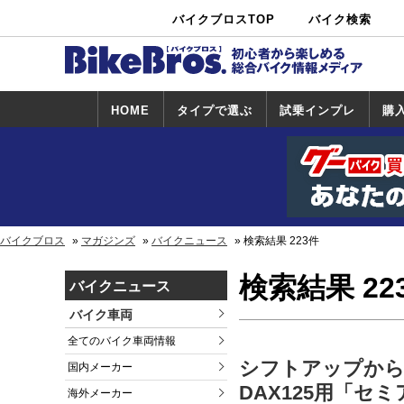
バイクブロスTOP
バイク検索
中古バイ
カタログ検
ショップ検
ク・新車検
索
索
索
HOME
タイプで選ぶ
試乗インプレ
購
スポーツ＆ネ
原付＆ミニバ
アメリカン＆
ビッグスクー
オフロード
試乗インプレ
ホンダ
ヤマハ
スズキ
カワサキ
ハーレー
BMW
トライアンフ
ドゥカティ
購
ホ
ヤ
ス
カ
イキッド
イク
クルーザー
ター
一覧
一
バイクブロス
マガジンズ
バイクニュース
検索結果 223件
検索結果 22
バイクニュース
バイク車両
全てのバイク車両情報
シフトアップから 
国内メーカー
DAX125用「セ
海外メーカー