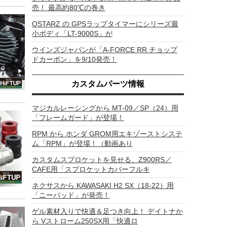
売！ 最高約80℃の巻き
QSTARZ の GPSラップタイマーにシリーズ最
小ボディ「LT-9000S」が
ウインズジャパンが「A-FORCE RR チョップ
ドカーボン」を9/10発売！
カスタムパーツ情報
マジカルレーシングから MT-09／SP（24）用
「フレームガード」が登場！
RPM から ホンダ GROM用エキゾーストシステ
ム「RPM」が登場！（動画あり
カスタムスプロケットを見せる、Z900RS／
CAFE用「スプロケットカバーフルキ
ネクサスから KAWASAKI H2 SX（18-22）用
「ニーパッド」が発売！
ゲル素材入りで快適＆足つき向上！ デイトナか
ら Vストローム250SX用「快適ロ