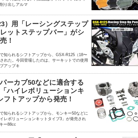
削り出しアルマ
8〜23）用「レーシングステップ
ビレットステップバー」がシ
売！
知られるシフトアップから、GSX-R125（18〜
売された。今回登場したのは、サーキットでの使用
プアップキ
ーパーカブ50などに適合する
ド「ハイレボリューションキ
シフトアップから発売！
で知られるシフトアップから、モンキー50などに
イレボリューションキットタイプ3」が発売され
ー88cc