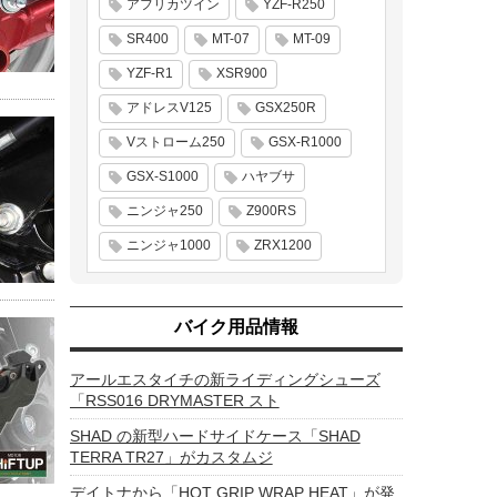
アフリカツイン
YZF-R250
SR400
MT-07
MT-09
YZF-R1
XSR900
アドレスV125
GSX250R
Vストローム250
GSX-R1000
GSX-S1000
ハヤブサ
ニンジャ250
Z900RS
ニンジャ1000
ZRX1200
バイク用品情報
アールエスタイチの新ライディングシューズ
「RSS016 DRYMASTER スト
SHAD の新型ハードサイドケース「SHAD
TERRA TR27」がカスタムジ
デイトナから「HOT GRIP WRAP HEAT」が発