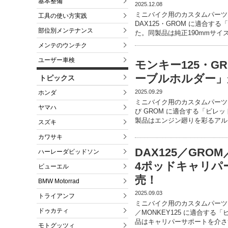
基本整備
2025.12.08
ミニバイク用のカスタムパーツ
工具の使い方実践
DAX125・GROM に適合
部位別メンテナンス
た。同製品は純正190mmサイ
メンテのウンチク
ユーザー車検
モンキー125・
ーブルホルダー」
トピックス
2025.09.29
ホンダ
ミニバイク用のカスタムパーツ
ヤマハ
び GROM に適合する「ビ
製品はエンジン廻りを彩るアル
スズキ
カワサキ
DAX125／GRO
ハーレーダビッドソン
4ポッドキャリパ
ビューエル
売！
BMW Motorrad
2025.09.03
トライアンフ
ミニバイク用のカスタムパーツで
ドゥカティ
／MONKEY125 に適合す
品はキャリパーサポートを介さ
モトグッツィ