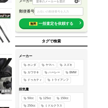
メーカー
郵便番号
一括査定を依頼する
無料
タグで検索
メーカー
ホンダ
ヤマハ
スズキ
カワサキ
ハーレー
BMW
ドゥカティ
トライアンフ
排気量
50cc
125cc
150cc
250cc
ミドルクラス