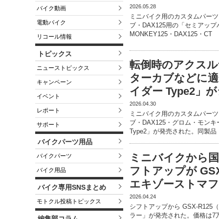
2026.05.28
バイク動画
ミニバイク用のカスタムパーツ
電動バイク
ブ・DAX125用の「セミアップ
MONKEY125・DAX125・CT
リコール情報
トピックス
転倒時のアクスルナ
ニューストピックス
ターカブなどに適
キャンペーン
イダー Type2
イベント
2026.04.30
レポート
ミニバイク用のカスタムパーツ
ブ・DAX125・グロム・モンキ
サポート
Type2」が発売された。同製品
バイクパーツ用品
ミニバイクから国
バイクパーツ
フトアップが GS
バイク用品
エキゾーストマフ
バイク専用SNSまとめ
2026.04.24
モトクル投稿トピックス
シフトアップから GSX-R12
ラー」が発売された。価格は7万
編集部コラム