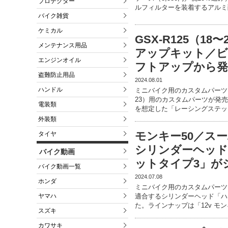
プロテクター
ルフィルターを装着するアルミ
バイク雑貨
ケミカル
GSX-R125（1
メンテナンス用品
アップキット／
エンジンオイル
フトアップから発
盗難防止用品
2024.08.01
ハンドル
ミニバイク用のカスタムパーツで
23）用のカスタムパーツが発
電装類
を想定した「レーシングステッ
外装類
モンキー50／ス
タイヤ
シリンダーヘッ
バイク動画
ットタイプ3」が
バイク動画一覧
2024.07.08
ホンダ
ミニバイク用のカスタムパーツ
ヤマハ
適合するシリンダーヘッド「ハ
た。ラインナップは「12v モンキ
スズキ
カワサキ