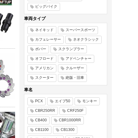
ビッグバイク
車両タイプ
ネイキッド
スーパースポーツ
カフェレーサー
ネオクラシック
ボバー
スクランブラー
オフロード
アドベンチャー
アメリカン
クルーザー
スクーター
絶版・旧車
車名
PCX
エイプ50
モンキー
CBR250RR
CRF250F
CB400
CBR1000RR
CB1100
CB1300