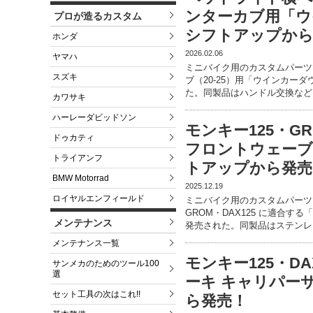
ンターカブ用「ウ
プロが造るカスタム
シフトアップから
ホンダ
2026.02.06
ヤマハ
ミニバイク用のカスタムパーツ
スズキ
ブ（20-25）用「ウインカーダ
た。同製品はハンドル交換など
カワサキ
ハーレーダビッドソン
モンキー125・GR
ドゥカティ
フロントウェーブ
トライアンフ
トアップから発売
BMW Motorrad
2025.12.19
ロイヤルエンフィールド
ミニバイク用のカスタムパーツ
GROM・DAX125 に適合す
メンテナンス
発売された。同製品はステンレ
メンテナンス一覧
モンキー125・D
サンメカのためのツール100
選
ーキ キャリパー
セット工具の次はこれ!!
ら発売！