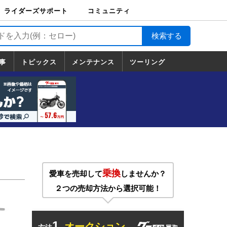
ライダーズサポート
コミュニティ
ライダーズサポート
バイク輸送
バイクガレージライ
バイク車両保険
ロードサービス
バイク試乗
コミュニティ
日記
ツーリング
カスタム
TOP
フ
TOP
事
トピックス
メンテナンス
ツーリング
トピックス
ホンダ
ヤマハ
スズキ
カワサキ
ハーレーダ
BMW
ドゥカティ
トライアン
メンテナンス
基本整備
部位別メンテ
工具の使い方
ツール100選
メンテのうん
一覧
ビッドソン
フ
一覧
ちく
乗換
愛車を売却して
しませんか？
２つの売却方法から選択可能！
1.
オークション