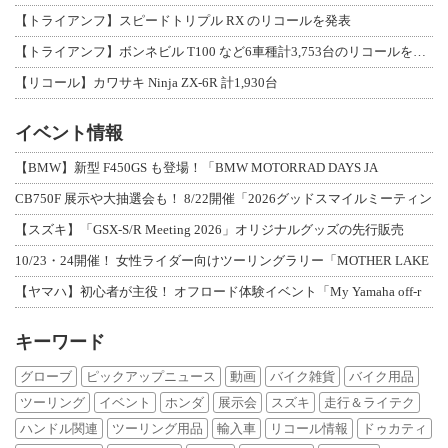
【トライアンフ】スピードトリプル RX のリコールを発表
【トライアンフ】ボンネビル T100 など6車種計3,753台のリコールを発表
【リコール】カワサキ Ninja ZX-6R 計1,930台
イベント情報
【BMW】新型 F450GS も登場！「BMW MOTORRAD DAYS JA
CB750F 展示や大抽選会も！ 8/22開催「2026グッドスマイルミーティン
【スズキ】「GSX-S/R Meeting 2026」オリジナルグッズの先行販売
10/23・24開催！ 女性ライダー向けツーリングラリー「MOTHER LAKE
【ヤマハ】初心者が主役！ オフロード体験イベント「My Yamaha off-r
キーワード
グローブ
ピックアップニュース
動画
バイク雑貨
バイク用品
ツーリング
イベント
ホンダ
展示会
スズキ
走行＆ライテク
ハンドル関連
ツーリング用品
輸入車
リコール情報
ドゥカティ