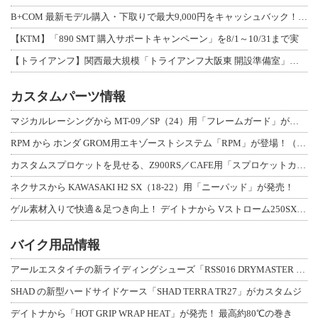
B+COM 最新モデル購入・下取りで最大9,000円をキャッシュバック！「B+F
【KTM】「890 SMT 購入サポートキャンペーン」を8/1～10/31まで実
【トライアンフ】関西最大規模「トライアンフ大阪東 開設準備室」がオープン！ 限定
カスタムパーツ情報
マジカルレーシングから MT-09／SP（24）用「フレームガード」が登場！
RPM から ホンダ GROM用エキゾーストシステム「RPM」が登場！（動画あり
カスタムスプロケットを見せる、Z900RS／CAFE用「スプロケットカバーフルキ
ネクサスから KAWASAKI H2 SX（18-22）用「ニーパッド」が発売！
ゲル素材入りで快適＆足つき向上！ デイトナから Vストローム250SX用「快適ロ
バイク用品情報
アールエスタイチの新ライディングシューズ「RSS016 DRYMASTER スト
SHAD の新型ハードサイドケース「SHAD TERRA TR27」がカスタムジ
デイトナから「HOT GRIP WRAP HEAT」が発売！ 最高約80℃の巻き