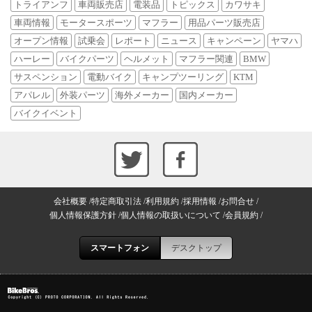
トライアンフ
車両販売店
電装品
トピックス
カワサキ
車両情報
モータースポーツ
マフラー
用品パーツ販売店
オープン情報
試乗会
レポート
ニュース
キャンペーン
ヤマハ
ハーレー
バイクパーツ
ヘルメット
マフラー関連
BMW
サスペンション
電動バイク
キャンプツーリング
KTM
アパレル
外装パーツ
海外メーカー
国内メーカー
バイクイベント
会社概要
特定商取引法
利用規約
採用情報
お問合せ
個人情報保護方針
個人情報の取扱いについて
会員規約
スマートフォン
デスクトップ
Copyright (C) PROTO