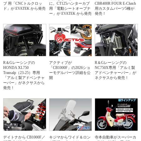
ブ 用「CNCトルクロッ
に。CT125ハンターカブ
CBR400R FOUR E-Clutch
ド」が EVATEK から発売
用「電動シートオープナ
用カスタムパーツ5種が
ー」が EVATEK から発売
発売！
R＆Gレーシングの
アクティブが
R＆Gレーシングの
HONDA XL750
「CB1000F」の2026ショ
NC750X専用「アルミ製
Transalp（23-25）専用
ーモデルパーツ詳細を公
アドベンチャーバー」が
「アルミ製アドベンチャ
開
ネクサスから発売！
ーバー」がネクサスから
発売！
デイトナから CB1000F／
キジマからワイド＆ロン
寺本自動車がスーパーカ