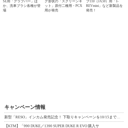
SE用「グラブバー」ほ
グ形状の「スクリーンキ
ブ110（JA59）用「T-
か、洗車ブラシ各種が登
ット」原付二種用・PCX
REVmini」など新製品を
場
用が発売
発売！
キャンペーン情報
新型「RESO」インカム発売記念！ 下取りキャンペーンを10/15まで延長して開
【KTM】「990 DUKE／1390 SUPER DUKE R EVO 購入サ