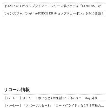
QSTARZ の GPSラップタイマーにシリーズ最小ボディ「LT-9000S」が
ウインズジャパンが「A-FORCE RR チョップドカーボン」を9/10発売！
リコール情報
【ハーレー】ストリートボブなど4車種 計1285台のリコールを発表
【ハーレー】「スポーツスターS」「ロードグライド」など計8車種のリコールを発表