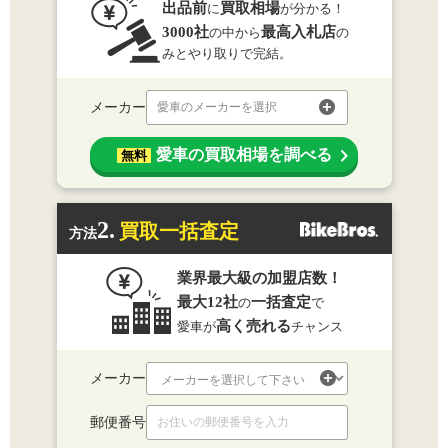
出品前
買取相場
に
が分かる！
3000社
最高入札店
の中から
の
みとやり取りで完結。
メーカー
愛車のメーカーを選択
愛車の買取相場を調べる
無料
2.
買取一括査定
方法
業界最大級の加盟店数！
最大12社
一括査定
の
で
高く売れる
愛車が
チャンス
メーカー
郵便番号