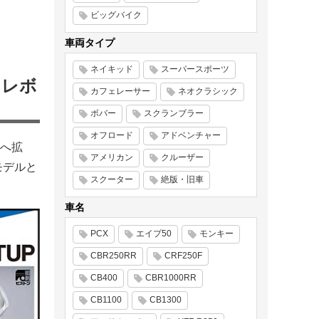
ビッグバイク
車両タイプ
ネイキッド
スーパースポーツ
ハイレボ
カフェレーサー
ネオクラシック
ボバー
スクランブラー
オフロード
アドベンチャー
Φへ拡
アメリカン
クルーザー
モデルと
スクーター
絶版・旧車
車名
PCX
エイプ50
モンキー
CBR250RR
CRF250F
CB400
CBR1000RR
CB1100
CB1300