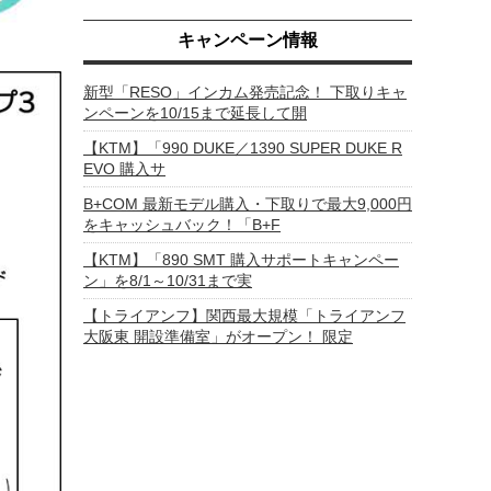
キャンペーン情報
新型「RESO」インカム発売記念！ 下取りキャ
ンペーンを10/15まで延長して開
【KTM】「990 DUKE／1390 SUPER DUKE R
EVO 購入サ
B+COM 最新モデル購入・下取りで最大9,000円
をキャッシュバック！「B+F
【KTM】「890 SMT 購入サポートキャンペー
ン」を8/1～10/31まで実
【トライアンフ】関西最大規模「トライアンフ
大阪東 開設準備室」がオープン！ 限定