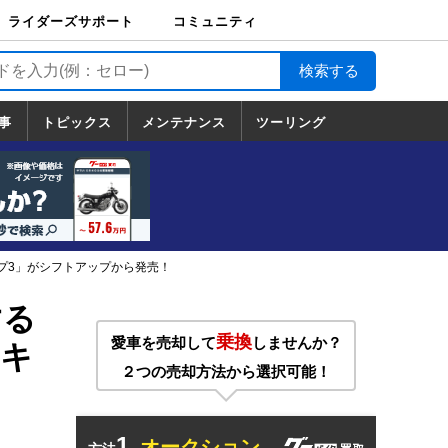
ライダーズサポート
コミュニティ
ライダーズサポート
バイク輸送
バイクガレージライ
バイク車両保険
ロードサービス
バイク試乗
コミュニティ
日記
ツーリング
カスタム
TOP
フ
TOP
事
トピックス
メンテナンス
ツーリング
トピックス
ホンダ
ヤマハ
スズキ
カワサキ
ハーレーダ
BMW
ドゥカティ
トライアン
メンテナンス
基本整備
部位別メンテ
工具の使い方
ツール100選
メンテのうん
一覧
ビッドソン
フ
一覧
ちく
プ3」がシフトアップから発売！
する
乗換
愛車を売却して
しませんか？
ンキ
２つの売却方法から選択可能！
1.
オークション