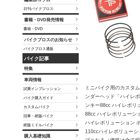
日刊バイクブロス
書籍・DVD発売情報
書籍・DVD
バイクブロスのお知らせ
バイクブロス通販
バイク記事
特集
車両情報
ミニバイク用のカスタム
試乗インプレッション
ンダーヘッド「ハイレボ
バイク購入ガイド
ンキー88cc ハイレボリ
カスタムバイク
88cc ハイレボリューシ
旧車・絶版バイク
ハイレボリューション ボ
絶版ミドルバイク
110ccハイレボリューシ
購入基礎知識