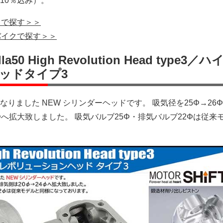
10％込み）。
クで探す＞＞
バイクで探す＞＞
lla50 High Revolution Head type3／
ッドタイプ3
りました NEW シリンダーヘッドです。 吸気径を25Φ→26
4Φへ拡大致しました。 吸気バルブ25Φ・排気バルブ22Φは従来