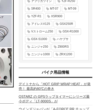
アフリカツイン
YZF-R250
SR400
MT-07
MT-09
YZF-R1
XSR900
アドレスV125
GSX250R
Vストローム250
GSX-R1000
GSX-S1000
ハヤブサ
ニンジャ250
Z900RS
ニンジャ1000
ZRX1200
バイク用品情報
デイトナから「HOT GRIP WRAP HEAT」が発
売！ 最高約80℃の巻き
QSTARZ の GPSラップタイマーにシリーズ最
小ボディ「LT-9000S」が
ウインズジャパンが「A-FORCE RR チョップ