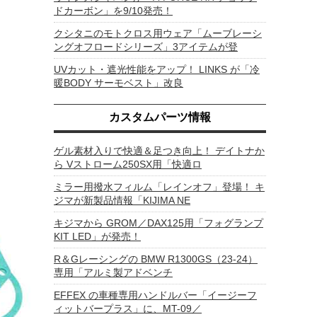
ドカーボン」を9/10発売！
クシタニのモトクロス用ウェア「ムーブレーシ
ングオフロードシリーズ」3アイテムが登
UVカット・遮光性能をアップ！ LINKS が「冷
暖BODY サーモベスト」改良
カスタムパーツ情報
ゲル素材入りで快適＆足つき向上！ デイトナか
ら Vストローム250SX用「快適ロ
ミラー用撥水フィルム「レインオフ」登場！ キ
ジマが新製品情報「KIJIMA NE
キジマから GROM／DAX125用「フォグランプ
KIT LED」が発売！
R＆Gレーシングの BMW R1300GS（23-24）
専用「アルミ製アドベンチ
EFFEX の車種専用ハンドルバー「イージーフ
ィットバープラス」に、MT-09／