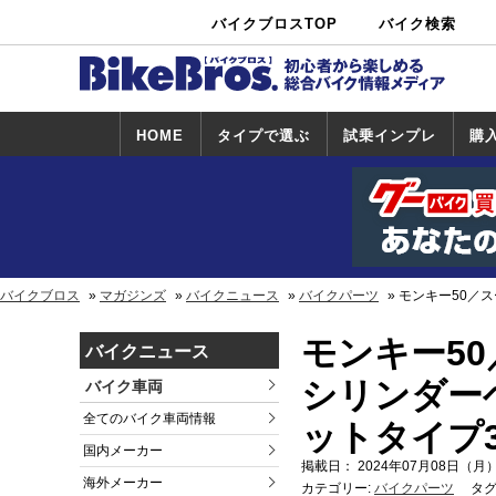
バイクブロスTOP
バイク検索
中古バイ
カタログ検
ショップ検
ク・新車検
索
索
索
HOME
タイプで選ぶ
試乗インプレ
購
スポーツ＆ネ
原付＆ミニバ
アメリカン＆
ビッグスクー
オフロード
試乗インプレ
ホンダ
ヤマハ
スズキ
カワサキ
ハーレー
BMW
トライアンフ
ドゥカティ
購
ホ
ヤ
ス
カ
イキッド
イク
クルーザー
ター
一覧
一
バイクブロス
マガジンズ
バイクニュース
バイクパーツ
モンキー50／
モンキー5
バイクニュース
シリンダー
バイク車両
全てのバイク車両情報
ットタイプ
国内メーカー
掲載日： 2024年07月08日（月）
海外メーカー
カテゴリー:
バイクパーツ
タグ