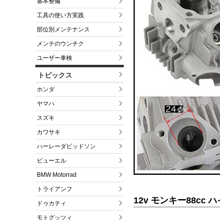
基本整備
工具の使い方実践
部位別メンテナンス
メンテのウンチク
ユーザー車検
トピックス
ホンダ
ヤマハ
スズキ
カワサキ
ハーレーダビッドソン
ビューエル
BMW Motorrad
トライアンフ
12v モンキー88c
ドゥカティ
モトグッツィ