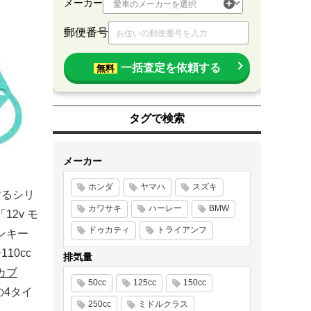
メーカー
郵便番号
一括査定を依頼する
無料
タグで検索
メーカー
ホンダ
ヤマハ
スズキ
するシリ
カワサキ
ハーレー
BMW
2v モ
ドゥカティ
トライアンフ
モンキー
10cc
排気量
カブ
50cc
125cc
150cc
の4タイ
250cc
ミドルクラス