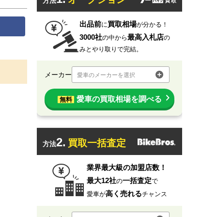
方法
出品前
買取相場
に
が分かる！
3000社
最高入札店
の中から
の
みとやり取りで完結。
メーカー
愛車のメーカーを選択
愛車の買取相場を調べる
無料
2.
買取一括査定
方法
業界最大級の加盟店数！
最大12社
一括査定
の
で
高く売れる
愛車が
チャンス