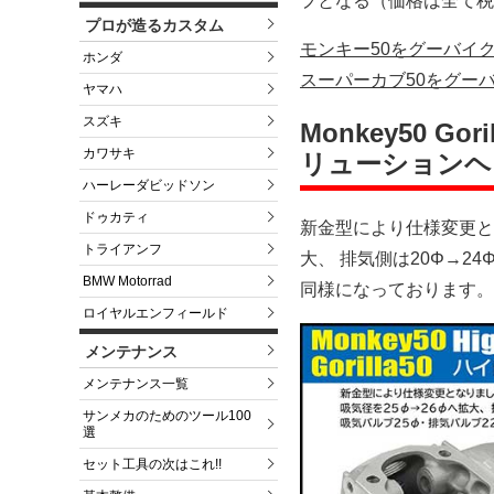
プとなる（価格は全て税
プロが造るカスタム
モンキー50をグーバイ
ホンダ
スーパーカブ50をグー
ヤマハ
スズキ
Monkey50 Gori
カワサキ
リューションヘ
ハーレーダビッドソン
ドゥカティ
新金型により仕様変更とな
トライアンフ
大、 排気側は20Φ→2
BMW Motorrad
同様になっております。
ロイヤルエンフィールド
メンテナンス
メンテナンス一覧
サンメカのためのツール100
選
セット工具の次はこれ!!