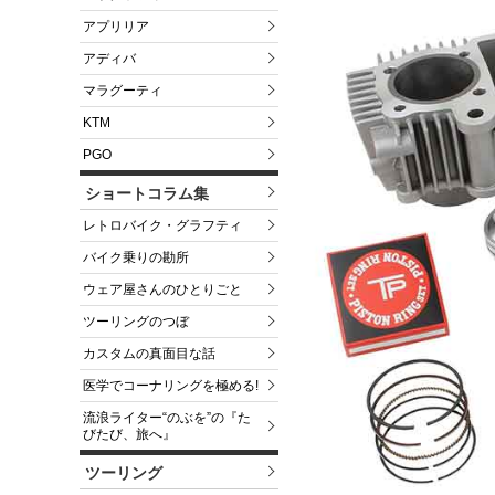
アプリリア
アディバ
マラグーティ
KTM
PGO
ショートコラム集
レトロバイク・グラフティ
バイク乗りの勘所
ウェア屋さんのひとりごと
ツーリングのつぼ
カスタムの真面目な話
医学でコーナリングを極める!
流浪ライター“のぶを”の『た
びたび、旅へ』
ツーリング