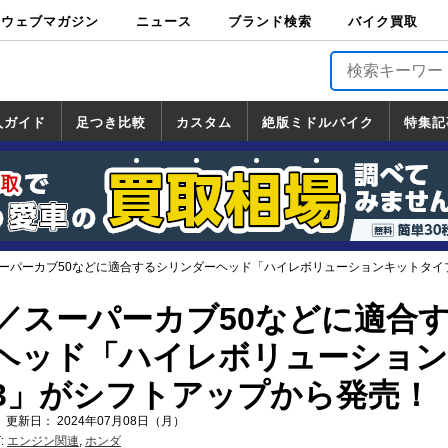
ウェブマガジン
ニュース
ブランド検索
バイク買取
バイクブロス・
原付＆ミニバイ
スポーツ＆ネイ
アメリカン＆ツ
ビッグスクータ
オフロード
バージンハーレ
バージンBMW
バージンドゥカ
バージントライ
ニュース
車両情報
イベント
キャンペ
トピック
バイク用
バイクパ
書籍・
サポート
お知らせ
ブランドを検
ブランドボイ
バイク買取
マガジンズ
ク
キッド
アラー
ー
ー
ティ
アンフ
TOP
ーン
ス
品
ーツ
DVD
索
ス
入ガイド
足つき比較
カスタム
絶版ミドルバイク
特集記
入ガイド
ンダ
マハ
ズキ
ワサキ
カスタム
ホンダ
ヤマハ
スズキ
カワサキ
道の駅調査隊
ツーリング情報局
日本の道50選
国道めぐり
林道ツーリング
絶版ミドルバイク
ホンダ
ヤマハ
スズキ
カワサキ
覧
一覧
一覧
スーパーカブ50などに適合するシリンダーヘッド「ハイレボリューションキットタイ
0／スーパーカブ50などに適合
ヘッド「ハイレボリューショ
3」がシフトアップから発売！
 更新日： 2024年07月08日（月）
:
エンジン関連
,
ホンダ