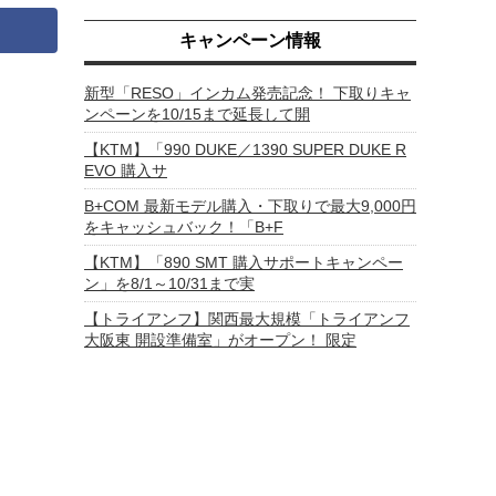
キャンペーン情報
新型「RESO」インカム発売記念！ 下取りキャ
ンペーンを10/15まで延長して開
【KTM】「990 DUKE／1390 SUPER DUKE R
EVO 購入サ
B+COM 最新モデル購入・下取りで最大9,000円
をキャッシュバック！「B+F
【KTM】「890 SMT 購入サポートキャンペー
ン」を8/1～10/31まで実
【トライアンフ】関西最大規模「トライアンフ
大阪東 開設準備室」がオープン！ 限定