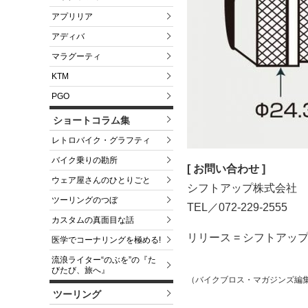
アプリリア
アディバ
マラグーティ
KTM
PGO
ショートコラム集
レトロバイク・グラフティ
バイク乗りの勘所
[ お問い合わせ ]
ウェア屋さんのひとりごと
シフトアップ株式会社
ツーリングのつぼ
TEL／072-229-2555
カスタムの真面目な話
リリース = シフトアッ
医学でコーナリングを極める!
流浪ライター“のぶを”の『た
びたび、旅へ』
（バイクブロス・マガジンズ編
ツーリング