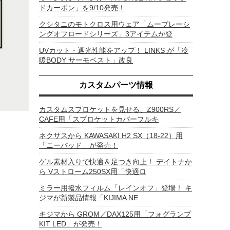
ドカーボン」を9/10発売！
クシタニのモトクロス用ウェア「ムーブレーシ
ングオフロードシリーズ」3アイテムが登
UVカット・遮光性能をアップ！ LINKS が「冷
暖BODY サーモベスト」改良
カスタムパーツ情報
カスタムスプロケットを見せる、Z900RS／
CAFE用「スプロケットカバーフルキ
ネクサスから KAWASAKI H2 SX（18-22）用
「ニーパッド」が発売！
ゲル素材入りで快適＆足つき向上！ デイトナか
ら Vストローム250SX用「快適ロ
ミラー用撥水フィルム「レインオフ」登場！ キ
ジマが新製品情報「KIJIMA NE
キジマから GROM／DAX125用「フォグランプ
KIT LED」が発売！