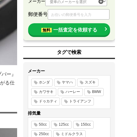
メーカー
郵便番号
一括査定を依頼する
無料
タグで検索
メーカー
プバー』
がる仕
ホンダ
ヤマハ
スズキ
カワサキ
ハーレー
BMW
ドゥカティ
トライアンフ
排気量
50cc
125cc
150cc
250cc
ミドルクラス