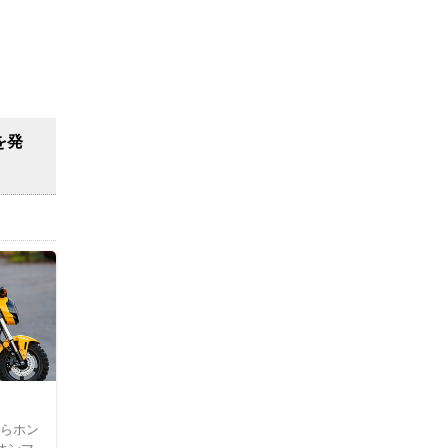
を発
からホン