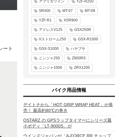
アフリカツイン
YZF-R250
SR400
MT-07
MT-09
YZF-R1
XSR900
アドレスV125
GSX250R
Vストローム250
GSX-R1000
レート
GSX-S1000
ハヤブサ
ニンジャ250
Z900RS
ニンジャ1000
ZRX1200
バイク用品情報
デイトナから「HOT GRIP WRAP HEAT」が発
売！ 最高約80℃の巻き
QSTARZ の GPSラップタイマーにシリーズ最
小ボディ「LT-9000S」が
ウインズジャパンが「A-FORCE RR チョップ