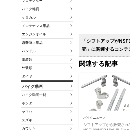
プロテクター
バイク雑貨
ケミカル
メンテナンス用品
エンジンオイル
「シフトアップがNSF1
盗難防止用品
売」に関連するコンテ
ハンドル
電装類
関連する記事
外装類
タイヤ
バイク動画
バイク動画一覧
ホンダ
ヤマハ
バイクニュース
スズキ
シフトアップから販売され
カワサキ