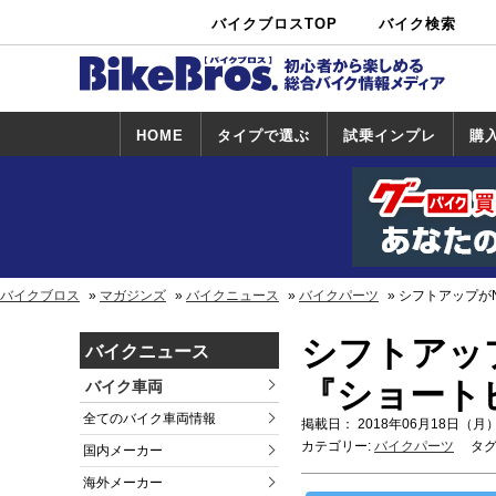
バイクブロスTOP
バイク検索
中古バイ
カタログ検
ショップ検
ク・新車検
索
索
索
HOME
タイプで選ぶ
試乗インプレ
購
スポーツ＆ネ
原付＆ミニバ
アメリカン＆
ビッグスクー
オフロード
試乗インプレ
ホンダ
ヤマハ
スズキ
カワサキ
ハーレー
BMW
トライアンフ
ドゥカティ
購
ホ
ヤ
ス
カ
イキッド
イク
クルーザー
ター
一覧
一
バイクブロス
マガジンズ
バイクニュース
バイクパーツ
シフトアップがN
シフトアップが
バイクニュース
『ショート
バイク車両
全てのバイク車両情報
掲載日： 2018年06月18日（月）
カテゴリー:
バイクパーツ
タグ
国内メーカー
海外メーカー