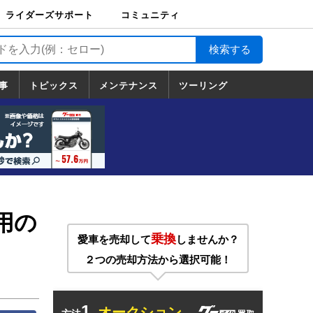
ライダーズサポート
コミュニティ
ライダーズサポート
バイク輸送
バイクガレージライ
バイク車両保険
ロードサービス
バイク試乗
コミュニティ
日記
ツーリング
カスタム
TOP
フ
TOP
事
トピックス
メンテナンス
ツーリング
トピックス
ホンダ
ヤマハ
スズキ
カワサキ
ハーレーダ
BMW
ドゥカティ
トライアン
メンテナンス
基本整備
部位別メンテ
工具の使い方
ツール100選
メンテのうん
一覧
ビッドソン
フ
一覧
ちく
ム用の
乗換
愛車を売却して
しませんか？
２つの売却方法から選択可能！
1.
オークション