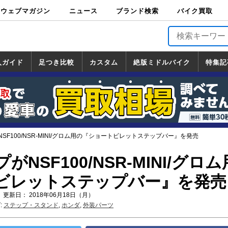
ウェブマガジン
ニュース
ブランド検索
バイク買取
バイクブロス・
原付＆ミニバイ
スポーツ＆ネイ
アメリカン＆ツ
ビッグスクータ
オフロード
バージンハーレ
バージンBMW
バージンドゥカ
バージントライ
ニュース
車両情報
イベント
キャンペ
トピック
バイク用
バイクパ
書籍・
サポート
お知らせ
ブランドを検
ブランドボイ
バイク買取
マガジンズ
ク
キッド
アラー
ー
ー
ティ
アンフ
TOP
ーン
ス
品
ーツ
DVD
索
ス
入ガイド
足つき比較
カスタム
絶版ミドルバイク
特集記
入ガイド
ンダ
マハ
ズキ
ワサキ
カスタム
ホンダ
ヤマハ
スズキ
カワサキ
道の駅調査隊
ツーリング情報局
日本の道50選
国道めぐり
林道ツーリング
絶版ミドルバイク
ホンダ
ヤマハ
スズキ
カワサキ
覧
一覧
一覧
SF100/NSR-MINI/グロム用の『ショートビレットステップバー』を発売
NSF100/NSR-MINI/グロ
ビレットステップバー』を発売
 更新日： 2018年06月18日（月）
:
ステップ・スタンド
,
ホンダ
,
外装パーツ