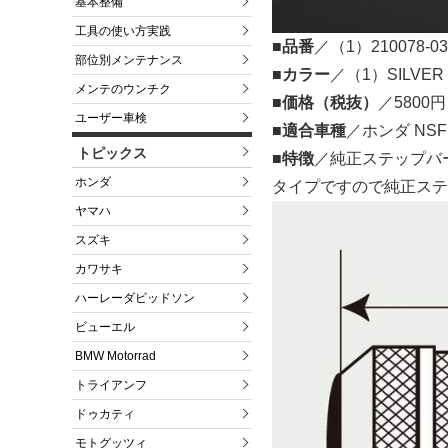
基本整備
工具の使い方実践
■品番
／（1）210078-03
部位別メンテナンス
■カラー
／（1）SILVER
メンテのウンチク
■価格（税抜）
／5800円
ユーザー車検
■適合車種
／ホンダ NSF1
トピックス
■特徴
／純正ステップバ
ホンダ
タイプですので純正ステ
ヤマハ
スズキ
カワサキ
ハーレーダビッドソン
ビューエル
BMW Motorrad
トライアンフ
ドゥカティ
モトグッツィ