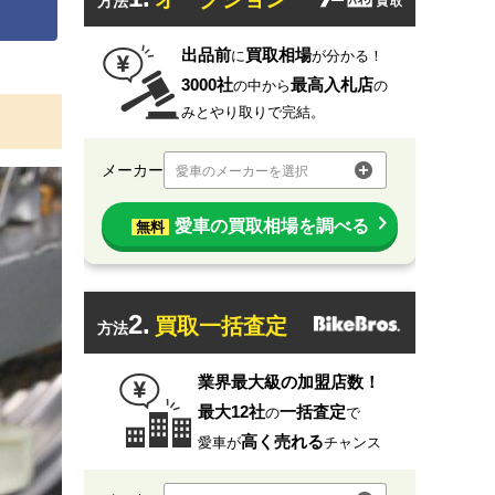
方法
出品前
買取相場
に
が分かる！
3000社
最高入札店
の中から
の
みとやり取りで完結。
メーカー
愛車のメーカーを選択
愛車の買取相場を調べる
無料
2.
買取一括査定
方法
業界最大級の加盟店数！
最大12社
一括査定
の
で
高く売れる
愛車が
チャンス