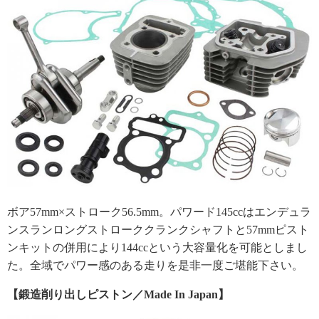
ボア57mm×ストローク56.5mm。パワード145ccはエンデュラ
ンスランロングストローククランクシャフトと57mmピスト
ンキットの併用により144ccという大容量化を可能としまし
た。全域でパワー感のある走りを是非一度ご堪能下さい。
【鍛造削り出しピストン／Made In Japan】