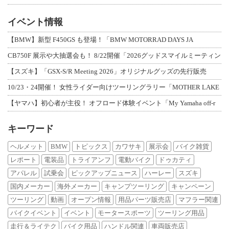
イベント情報
【BMW】新型 F450GS も登場！「BMW MOTORRAD DAYS JA
CB750F 展示や大抽選会も！ 8/22開催「2026グッドスマイルミーティン
【スズキ】「GSX-S/R Meeting 2026」オリジナルグッズの先行販売
10/23・24開催！ 女性ライダー向けツーリングラリー「MOTHER LAKE
【ヤマハ】初心者が主役！ オフロード体験イベント「My Yamaha off-r
キーワード
ヘルメット
BMW
トピックス
カワサキ
展示会
バイク雑貨
レポート
電装品
トライアンフ
電動バイク
ドゥカティ
アパレル
試乗会
ピックアップニュース
ハーレー
スズキ
国内メーカー
海外メーカー
キャンプツーリング
キャンペーン
ツーリング
動画
オープン情報
用品パーツ販売店
マフラー関連
バイクイベント
イベント
モータースポーツ
ツーリング用品
走行＆ライテク
バイク用品
ハンドル関連
車両販売店