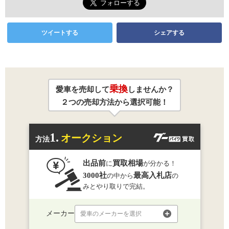
ツイートする
シェアする
乗換
愛車を売却して
しませんか？
２つの売却方法から選択可能！
1.
オークション
方法
出品前
買取相場
に
が分かる！
3000社
最高入札店
の中から
の
みとやり取りで完結。
メーカー
愛車のメーカーを選択