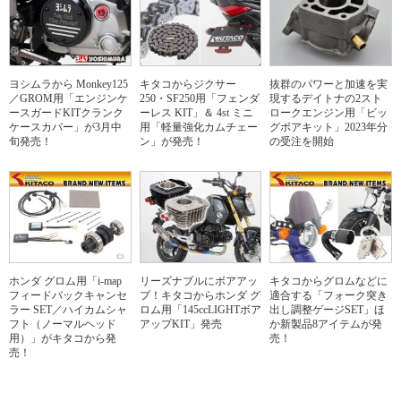
ヨシムラから Monkey125
キタコからジクサー
抜群のパワーと加速を実
／GROM用「エンジンケ
250・SF250用「フェンダ
現するデイトナの2スト
ースガードKITクランク
ーレス KIT」＆ 4st ミニ
ロークエンジン用「ビッ
ケースカバー」が3月中
用「軽量強化カムチェー
グボアキット」2023年分
旬発売！
ン」が発売！
の受注を開始
ホンダ グロム用「i-map
リーズナブルにボアアッ
キタコからグロムなどに
フィードバックキャンセ
プ！キタコからホンダ グ
適合する「フォーク突き
ラー SET／ハイカムシャ
ロム用「145ccLIGHTボア
出し調整ゲージSET」ほ
フト（ノーマルヘッド
アップKIT」発売
か新製品8アイテムが発
用）」がキタコから発
売！
売！