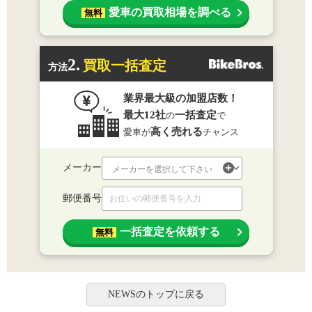
愛車の買取相場を調べる
無料
2.
買取一括査定
方法
業界最大級の加盟店数！
最大12社
一括査定
の
で
高く売れる
愛車が
チャンス
メーカー
郵便番号
一括査定を依頼する
無料
NEWSのトップに戻る