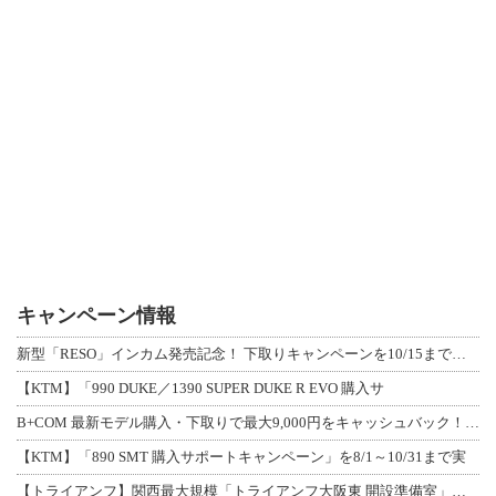
キャンペーン情報
新型「RESO」インカム発売記念！ 下取りキャンペーンを10/15まで延長して開
【KTM】「990 DUKE／1390 SUPER DUKE R EVO 購入サ
B+COM 最新モデル購入・下取りで最大9,000円をキャッシュバック！「B+F
【KTM】「890 SMT 購入サポートキャンペーン」を8/1～10/31まで実
【トライアンフ】関西最大規模「トライアンフ大阪東 開設準備室」がオープン！ 限定