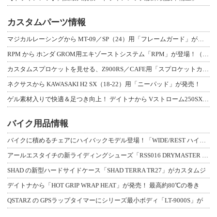
カスタムパーツ情報
マジカルレーシングから MT-09／SP（24）用「フレームガード」が登場！
RPM から ホンダ GROM用エキゾーストシステム「RPM」が登場！（動画あり
カスタムスプロケットを見せる、Z900RS／CAFE用「スプロケットカバーフルキ
ネクサスから KAWASAKI H2 SX（18-22）用「ニーパッド」が発売！
ゲル素材入りで快適＆足つき向上！ デイトナから Vストローム250SX用「快適ロ
バイク用品情報
バイクに積めるチェアにハイバックモデル登場！「WIDE/REST ハイバックチェ
アールエスタイチの新ライディングシューズ「RSS016 DRYMASTER スト
SHAD の新型ハードサイドケース「SHAD TERRA TR27」がカスタムジ
デイトナから「HOT GRIP WRAP HEAT」が発売！ 最高約80℃の巻き
QSTARZ の GPSラップタイマーにシリーズ最小ボディ「LT-9000S」が