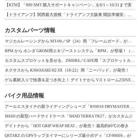
【KTM】「890 SMT 購入サポートキャンペーン」を8/1～10/31まで実
【トライアンフ】関西最大規模「トライアンフ大阪東 開設準備室」がオープン！ 限定
カスタムパーツ情報
マジカルレーシングから MT-09／SP（24）用「フレームガード」が登場！
RPM から ホンダ GROM用エキゾーストシステム「RPM」が登場！（動画あり
カスタムスプロケットを見せる、Z900RS／CAFE用「スプロケットカバーフルキ
ネクサスから KAWASAKI H2 SX（18-22）用「ニーパッド」が発売！
ゲル素材入りで快適＆足つき向上！ デイトナから Vストローム250SX用「快適ロ
バイク用品情報
アールエスタイチの新ライディングシューズ「RSS016 DRYMASTER スト
SHAD の新型ハードサイドケース「SHAD TERRA TR27」がカスタムジ
デイトナから「HOT GRIP WRAP HEAT」が発売！ 最高約80℃の巻き
QSTARZ の GPSラップタイマーにシリーズ最小ボディ「LT-9000S」が