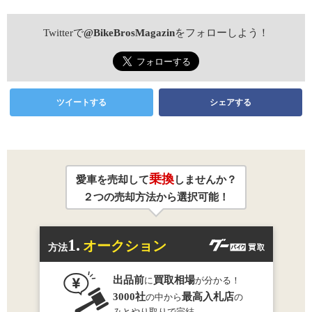
Twitterで
@BikeBrosMagazin
をフォローしよう！
ツイートする
シェアする
乗換
愛車を売却して
しませんか？
２つの売却方法から選択可能！
1.
オークション
方法
出品前
買取相場
に
が分かる！
3000社
最高入札店
の中から
の
みとやり取りで完結。