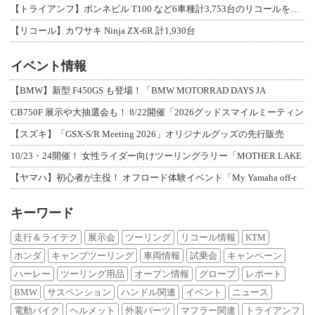
【トライアンフ】ボンネビル T100 など6車種計3,753台のリコールを発表
【リコール】カワサキ Ninja ZX-6R 計1,930台
イベント情報
【BMW】新型 F450GS も登場！「BMW MOTORRAD DAYS JA
CB750F 展示や大抽選会も！ 8/22開催「2026グッドスマイルミーティン
【スズキ】「GSX-S/R Meeting 2026」オリジナルグッズの先行販売
10/23・24開催！ 女性ライダー向けツーリングラリー「MOTHER LAKE
【ヤマハ】初心者が主役！ オフロード体験イベント「My Yamaha off-r
キーワード
走行＆ライテク
展示会
ツーリング
リコール情報
KTM
ホンダ
キャンプツーリング
車両情報
試乗会
キャンペーン
ハーレー
ツーリング用品
オープン情報
グローブ
レポート
BMW
サスペンション
ハンドル関連
イベント
ニュース
電動バイク
ヘルメット
外装パーツ
マフラー関連
トライアンフ