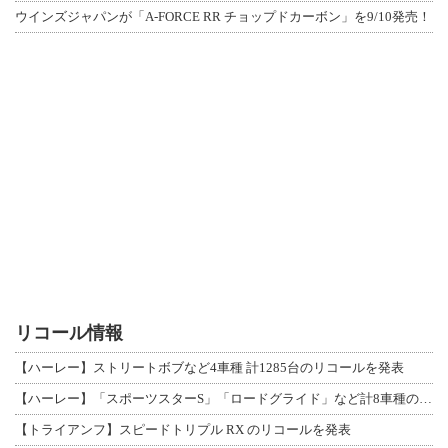
ウインズジャパンが「A-FORCE RR チョップドカーボン」を9/10発売！
リコール情報
【ハーレー】ストリートボブなど4車種 計1285台のリコールを発表
【ハーレー】「スポーツスターS」「ロードグライド」など計8車種のリコールを発表
【トライアンフ】スピードトリプル RX のリコールを発表