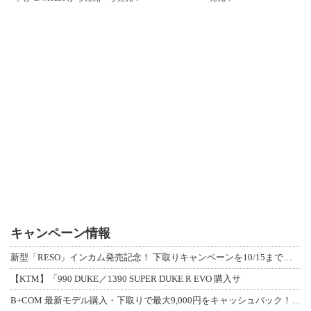
キャンペーン情報
新型「RESO」インカム発売記念！ 下取りキャンペーンを10/15まで延長して開
【KTM】「990 DUKE／1390 SUPER DUKE R EVO 購入サ
B+COM 最新モデル購入・下取りで最大9,000円をキャッシュバック！「B+F