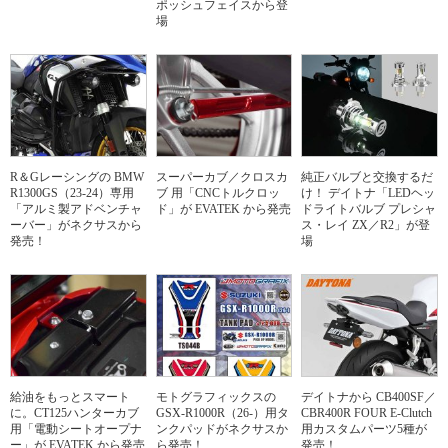
ポッシュフェイスから登
場
R＆Gレーシングの BMW
スーパーカブ／クロスカ
純正バルブと交換するだ
R1300GS（23-24）専用
ブ 用「CNCトルクロッ
け！ デイトナ「LEDヘッ
「アルミ製アドベンチャ
ド」が EVATEK から発売
ドライトバルブ プレシャ
ーバー」がネクサスから
ス・レイ ZX／R2」が登
発売！
場
給油をもっとスマート
モトグラフィックスの
デイトナから CB400SF／
に。CT125ハンターカブ
GSX-R1000R（26-）用タ
CBR400R FOUR E-Clutch
用「電動シートオープナ
ンクパッドがネクサスか
用カスタムパーツ5種が
ー」が EVATEK から発売
ら発売！
発売！