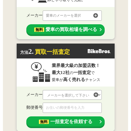
メーカー
愛車のメーカーを選択
愛車の買取相場を調べる
無料
2.
買取一括査定
方法
業界最大級の加盟店数！
最大12社
一括査定
の
で
高く売れる
愛車が
チャンス
メーカー
郵便番号
一括査定を依頼する
無料