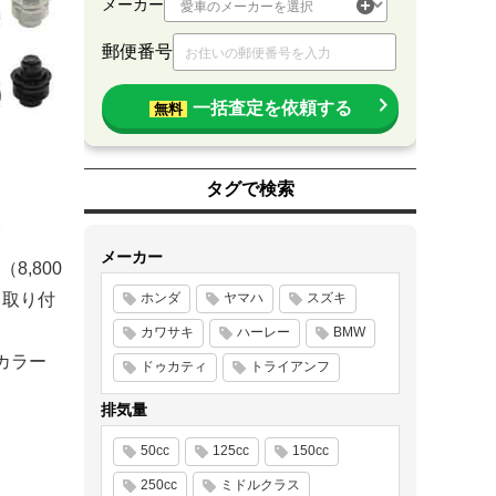
メーカー
郵便番号
一括査定を依頼する
無料
タグで検索
メーカー
,800
て取り付
ホンダ
ヤマハ
スズキ
・
カワサキ
ハーレー
BMW
。カラー
ドゥカティ
トライアンフ
排気量
50cc
125cc
150cc
250cc
ミドルクラス