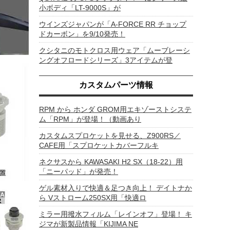
小ボディ「LT-9000S」が
ウインズジャパンが「A-FORCE RR チョップ
ドカーボン」を9/10発売！
クシタニのモトクロス用ウェア「ムーブレーシ
ングオフロードシリーズ」3アイテムが登
カスタムパーツ情報
RPM から ホンダ GROM用エキゾーストシステ
ム「RPM」が登場！（動画あり
カスタムスプロケットを見せる、Z900RS／
CAFE用「スプロケットカバーフルキ
ネクサスから KAWASAKI H2 SX（18-22）用
「ニーパッド」が発売！
ゲル素材入りで快適＆足つき向上！ デイトナか
ら Vストローム250SX用「快適ロ
ミラー用撥水フィルム「レインオフ」登場！ キ
ジマが新製品情報「KIJIMA NE