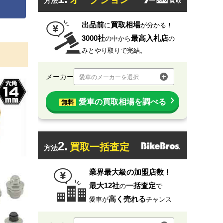
方法
出品前
買取相場
に
が分かる！
3000社
最高入札店
の中から
の
みとやり取りで完結。
メーカー
愛車のメーカーを選択
愛車の買取相場を調べる
無料
2.
買取一括査定
方法
業界最大級の加盟店数！
最大12社
一括査定
の
で
高く売れる
愛車が
チャンス