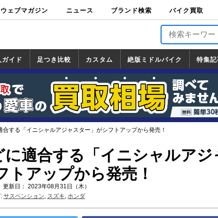
ウェブマガジン
ニュース
ブランド検索
バイク買取
バイクブロス・
原付＆ミニバイ
スポーツ＆ネイ
アメリカン＆ツ
ビッグスクータ
オフロード
バージンハーレ
バージンBMW
バージンドゥカ
バージントライ
ニュース
車両情報
イベント
キャンペ
トピック
バイク用
バイクパ
書籍・
サポート
お知らせ
ブランドを検
ブランドボイ
バイク買取
マガジンズ
ク
キッド
アラー
ー
ー
ティ
アンフ
TOP
ーン
ス
品
ーツ
DVD
索
ス
入ガイド
足つき比較
カスタム
絶版ミドルバイク
特集記
入ガイド
ンダ
マハ
ズキ
ワサキ
カスタム
ホンダ
ヤマハ
スズキ
カワサキ
道の駅調査隊
ツーリング情報局
日本の道50選
国道めぐり
林道ツーリング
絶版ミドルバイク
ホンダ
ヤマハ
スズキ
カワサキ
覧
一覧
一覧
どに適合する「イニシャルアジャスター」がシフトアップから発売！
5などに適合する「イニシャルアジ
フトアップから発売！
 更新日： 2023年08月31日（木）
:
サスペンション
,
スズキ
,
ホンダ