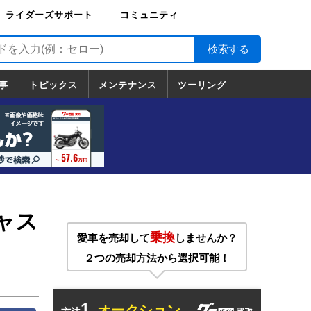
ライダーズサポート
コミュニティ
ライダーズサポート
バイク輸送
バイクガレージライ
バイク車両保険
ロードサービス
バイク試乗
コミュニティ
日記
ツーリング
カスタム
TOP
フ
TOP
事
トピックス
メンテナンス
ツーリング
トピックス
ホンダ
ヤマハ
スズキ
カワサキ
ハーレーダ
BMW
ドゥカティ
トライアン
メンテナンス
基本整備
部位別メンテ
工具の使い方
ツール100選
メンテのうん
一覧
ビッドソン
フ
一覧
ちく
ャス
乗換
愛車を売却して
しませんか？
２つの売却方法から選択可能！
1.
オークション