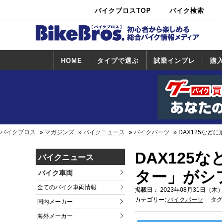
バイクブロスTOP
バイク検索
中古バイ
カタログ検
ショップ検
ク・新車検
索
索
索
HOME
タイプで選ぶ
試乗インプレ
購
スポーツ＆ネ
原付＆ミニバ
アメリカン＆
ビッグスクー
オフロード
試乗インプレ
ホンダ
ヤマハ
スズキ
カワサキ
ハーレー
BMW
トライアンフ
ドゥカティ
購
ホ
ヤ
ス
カ
イキッド
イク
クルーザー
ター
一覧
一
バイクブロス
マガジンズ
バイクニュース
バイクパーツ
DAX125な
DAX12
バイクニュース
ター」がシ
バイク車両
全てのバイク車両情報
掲載日： 2023年08月31日（木）
カテゴリー:
バイクパーツ
タグ
国内メーカー
海外メーカー