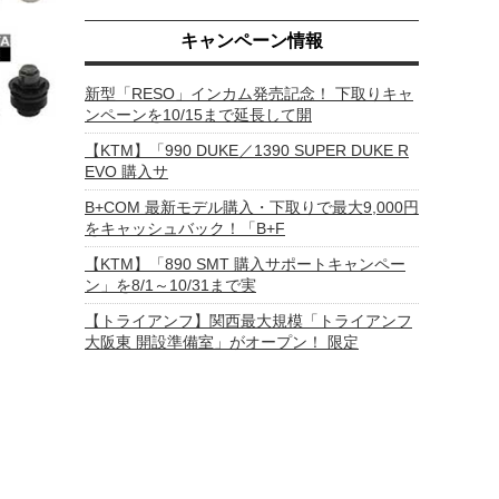
キャンペーン情報
新型「RESO」インカム発売記念！ 下取りキャ
ンペーンを10/15まで延長して開
【KTM】「990 DUKE／1390 SUPER DUKE R
EVO 購入サ
B+COM 最新モデル購入・下取りで最大9,000円
をキャッシュバック！「B+F
【KTM】「890 SMT 購入サポートキャンペー
ン」を8/1～10/31まで実
【トライアンフ】関西最大規模「トライアンフ
大阪東 開設準備室」がオープン！ 限定