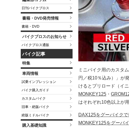
日刊バイクブロス
書籍・DVD発売情報
書籍・DVD
バイクブロスのお知らせ
バイクブロス通販
バイク記事
特集
ミニバイク用のカスタム
車両情報
円／税10％込み）」が
試乗インプレッション
けるとプリロード（イ
バイク購入ガイド
MONKEY125
・
GROM1
カスタムバイク
はそれぞれ10色以上が
旧車・絶版バイク
DAX125をグーバイク
絶版ミドルバイク
MONKEY125をグー
購入基礎知識