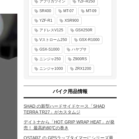
アフリカツイン
YZF-R250
SR400
MT-07
MT-09
YZF-R1
XSR900
アドレスV125
GSX250R
Vストローム250
GSX-R1000
GSX-S1000
ハヤブサ
ニンジャ250
Z900RS
ニンジャ1000
ZRX1200
バイク用品情報
SHAD の新型ハードサイドケース「SHAD
TERRA TR27」がカスタムジ
デイトナから「HOT GRIP WRAP HEAT」が発
売！ 最高約80℃の巻き
QSTARZ の GPSラップタイマーにシリーズ最