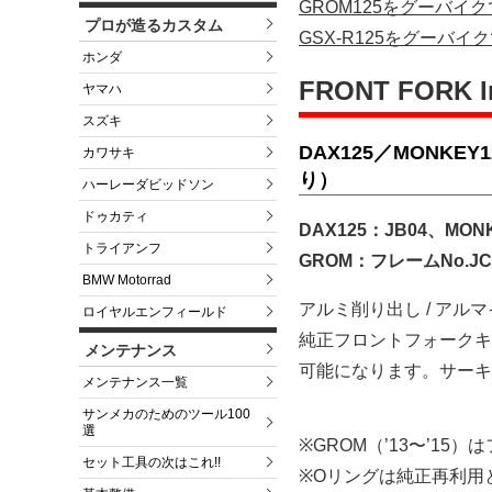
GROM125をグーバイ
プロが造るカスタム
GSX-R125をグーバイ
ホンダ
FRONT FORK 
ヤマハ
スズキ
DAX125／MONKE
カワサキ
り）
ハーレーダビッドソン
ドゥカティ
DAX125：JB04、MONK
トライアンフ
GROM：フレームNo.JC61
BMW Motorrad
アルミ削り出し / アル
ロイヤルエンフィールド
純正フロントフォークキ
メンテナンス
可能になります。サーキ
メンテナンス一覧
サンメカのためのツール100
選
※GROM（’13〜’1
セット工具の次はこれ!!
※Oリングは純正再利用