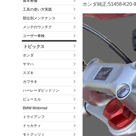
基本整備
ホンダ純正:51458-K20-
工具の使い方実践
部位別メンテナンス
メンテのウンチク
ユーザー車検
トピックス
ホンダ
ヤマハ
スズキ
カワサキ
ハーレーダビッドソン
ビューエル
BMW Motorrad
トライアンフ
ドゥカティ
モトグッツィ