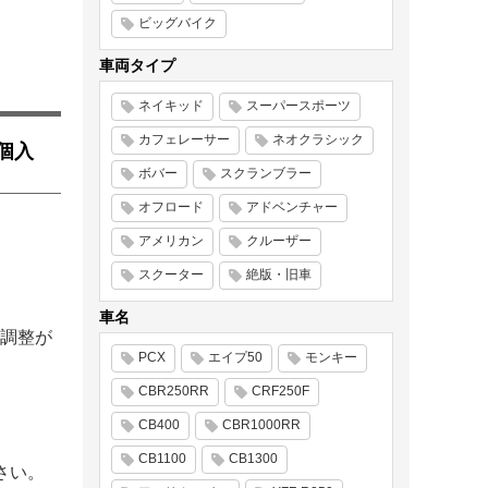
ビッグバイク
車両タイプ
ネイキッド
スーパースポーツ
カフェレーサー
ネオクラシック
2個入
ボバー
スクランブラー
オフロード
アドベンチャー
アメリカン
クルーザー
スクーター
絶版・旧車
車名
調整が
PCX
エイプ50
モンキー
CBR250RR
CRF250F
CB400
CBR1000RR
CB1100
CB1300
さい。