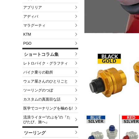
アプリリア
アディバ
マラグーティ
KTM
PGO
ショートコラム集
レトロバイク・グラフティ
バイク乗りの勘所
ウェア屋さんのひとりごと
ツーリングのつぼ
カスタムの真面目な話
医学でコーナリングを極める!
流浪ライター“のぶを”の『た
びたび、旅へ』
ツーリング