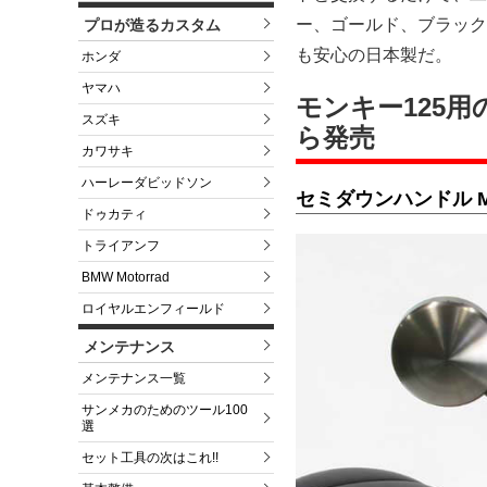
ー、ゴールド、ブラック
プロが造るカスタム
も安心の日本製だ。
ホンダ
ヤマハ
モンキー125
スズキ
ら発売
カワサキ
ハーレーダビッドソン
セミダウンハンドル M
ドゥカティ
トライアンフ
BMW Motorrad
ロイヤルエンフィールド
メンテナンス
メンテナンス一覧
サンメカのためのツール100
選
セット工具の次はこれ!!