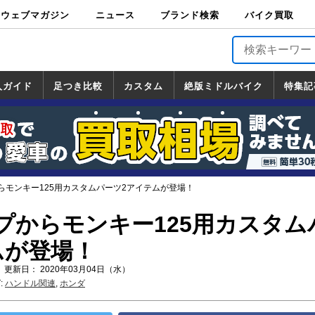
ウェブマガジン
ニュース
ブランド検索
バイク買取
バイクブロス・
原付＆ミニバイ
スポーツ＆ネイ
アメリカン＆ツ
ビッグスクータ
オフロード
バージンハーレ
バージンBMW
バージンドゥカ
バージントライ
ニュース
車両情報
イベント
キャンペ
トピック
バイク用
バイクパ
書籍・
サポート
お知らせ
ブランドを検
ブランドボイ
バイク買取
マガジンズ
ク
キッド
アラー
ー
ー
ティ
アンフ
TOP
ーン
ス
品
ーツ
DVD
索
ス
入ガイド
足つき比較
カスタム
絶版ミドルバイク
特集記
入ガイド
ンダ
マハ
ズキ
ワサキ
カスタム
ホンダ
ヤマハ
スズキ
カワサキ
道の駅調査隊
ツーリング情報局
日本の道50選
国道めぐり
林道ツーリング
絶版ミドルバイク
ホンダ
ヤマハ
スズキ
カワサキ
覧
一覧
一覧
らモンキー125用カスタムパーツ2アイテムが登場！
プからモンキー125用カスタム
ムが登場！
 更新日： 2020年03月04日（水）
:
ハンドル関連
,
ホンダ