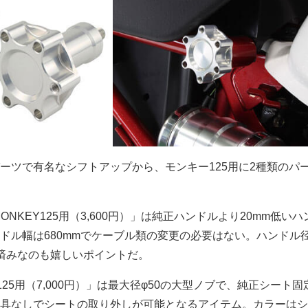
ーツで有名なシフトアップから、モンキー125用に2種類のパ
ONKEY125用（3,600円）」は純正ハンドルより20mm低い
ドル幅は680mmでケーブル類の変更の必要はない。ハンドル
工済みなのも嬉しいポイントだ。
Y125用（7,000円）」は最大径φ50の大型ノブで、純正シート
具なしでシートの取り外しが可能となるアイテム。カラーはシ