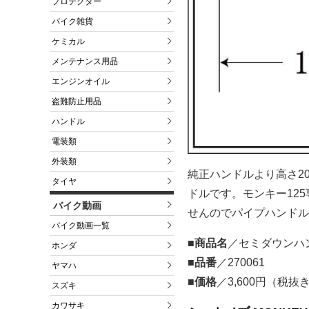
プロテクター
バイク雑貨
ケミカル
メンテナンス用品
エンジンオイル
盗難防止用品
ハンドル
電装類
外装類
純正ハンドルより高さ20m
タイヤ
ドルです。モンキー12
バイク動画
せんのでパイプハンドル対
バイク動画一覧
■商品名
／セミダウンハン
ホンダ
■品番
／270061
ヤマハ
■価格
／3,600円（税抜
スズキ
カワサキ