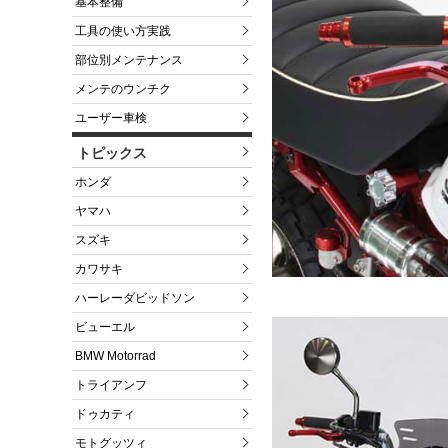
基本整備
工具の使い方実践
部位別メンテナンス
メンテのウンチク
ユーザー車検
トピックス
ホンダ
ヤマハ
スズキ
カワサキ
ハーレーダビッドソン
ビューエル
BMW Motorrad
トライアンフ
ドゥカティ
モトグッツィ