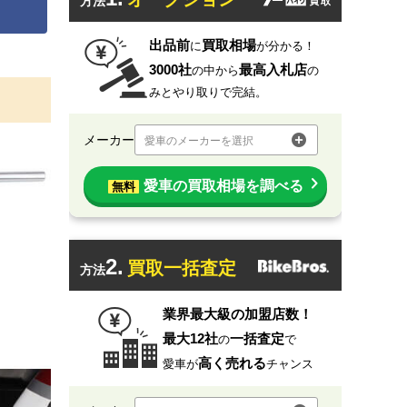
方法
出品前
買取相場
に
が分かる！
3000社
最高入札店
の中から
の
みとやり取りで完結。
メーカー
愛車のメーカーを選択
愛車の買取相場を調べる
無料
2.
買取一括査定
方法
業界最大級の加盟店数！
最大12社
一括査定
の
で
高く売れる
愛車が
チャンス