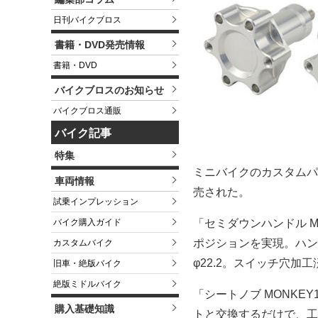
日刊バイクブロス
書籍・DVD発売情報
書籍・DVD
バイクブロスのお知らせ
バイクブロス通販
バイク記事
特集
ミニバイクのカスタムパ
車両情報
売された。
試乗インプレッション
バイク購入ガイド
「セミダウンハンドル M
ポジションを実現。ハン
カスタムバイク
φ22.2。スイッチ穴加
旧車・絶版バイク
絶版ミドルバイク
「シートノブ MONKE
購入基礎知識
トと交換するだけで、工