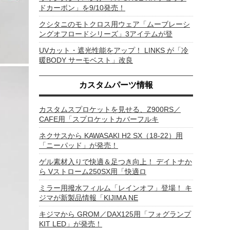
ドカーボン」を9/10発売！
クシタニのモトクロス用ウェア「ムーブレーシ
ングオフロードシリーズ」3アイテムが登
UVカット・遮光性能をアップ！ LINKS が「冷
暖BODY サーモベスト」改良
カスタムパーツ情報
カスタムスプロケットを見せる、Z900RS／
CAFE用「スプロケットカバーフルキ
ネクサスから KAWASAKI H2 SX（18-22）用
「ニーパッド」が発売！
ゲル素材入りで快適＆足つき向上！ デイトナか
ら Vストローム250SX用「快適ロ
ミラー用撥水フィルム「レインオフ」登場！ キ
ジマが新製品情報「KIJIMA NE
キジマから GROM／DAX125用「フォグランプ
KIT LED」が発売！