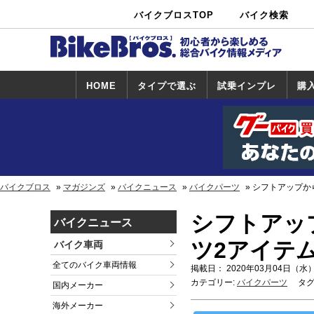
バイクブロスTOP
バイク検索
中古バイ
カタログ検
ショップ検
ク・新車検
索
索
索
HOME
タイプで選ぶ
試乗インプレ
購
スポーツ＆ネ
原付＆ミニバ
アメリカン＆
ビッグスクー
オフロード
試乗インプレ
ホンダ
ヤマハ
スズキ
カワサキ
ハーレー
BMW
トライアンフ
ドゥカティ
購
ホ
ヤ
ス
カ
イキッド
イク
クルーザー
ター
一覧
一
バイクブロス
マガジンズ
バイクニュース
バイクパーツ
シフトアップか
シフトアッ
バイクニュース
ツ2アイテ
バイク車両
全てのバイク車両情報
掲載日： 2020年03月04日（水）
カテゴリー:
バイクパーツ
タグ
国内メーカー
海外メーカー