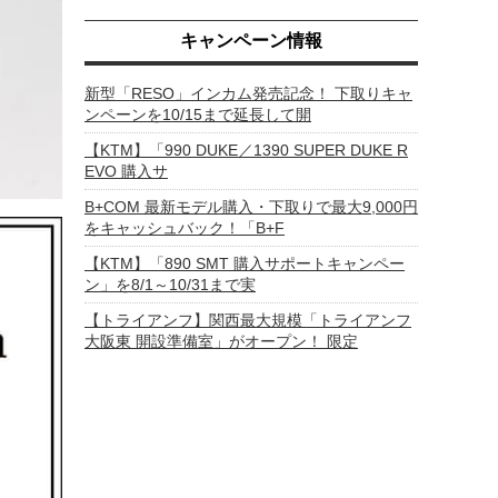
キャンペーン情報
新型「RESO」インカム発売記念！ 下取りキャ
ンペーンを10/15まで延長して開
【KTM】「990 DUKE／1390 SUPER DUKE R
EVO 購入サ
B+COM 最新モデル購入・下取りで最大9,000円
をキャッシュバック！「B+F
【KTM】「890 SMT 購入サポートキャンペー
ン」を8/1～10/31まで実
【トライアンフ】関西最大規模「トライアンフ
大阪東 開設準備室」がオープン！ 限定