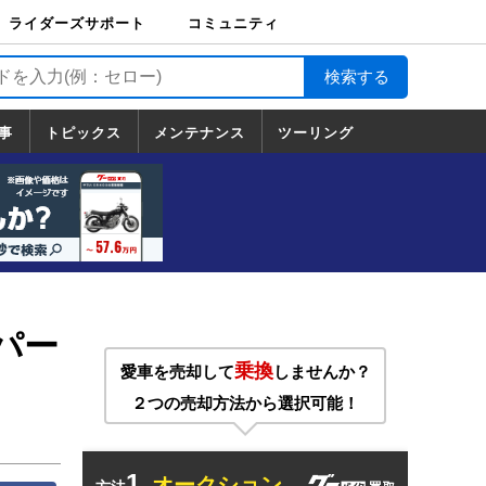
ライダーズサポート
コミュニティ
ライダーズサポート
バイク輸送
バイクガレージライ
バイク車両保険
ロードサービス
バイク試乗
コミュニティ
日記
ツーリング
カスタム
TOP
フ
TOP
事
トピックス
メンテナンス
ツーリング
トピックス
ホンダ
ヤマハ
スズキ
カワサキ
ハーレーダ
BMW
ドゥカティ
トライアン
メンテナンス
基本整備
部位別メンテ
工具の使い方
ツール100選
メンテのうん
一覧
ビッドソン
フ
一覧
ちく
パー
乗換
愛車を売却して
しませんか？
２つの売却方法から選択可能！
1.
オークション