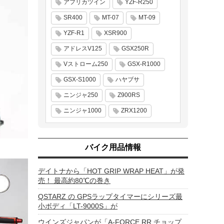
アフリカツイン
YZF-R250
SR400
MT-07
MT-09
YZF-R1
XSR900
アドレスV125
GSX250R
Vストローム250
GSX-R1000
GSX-S1000
ハヤブサ
ニンジャ250
Z900RS
ニンジャ1000
ZRX1200
バイク用品情報
デイトナから「HOT GRIP WRAP HEAT」が発
売！ 最高約80℃の巻き
QSTARZ の GPSラップタイマーにシリーズ最
小ボディ「LT-9000S」が
ウインズジャパンが「A-FORCE RR チョップ