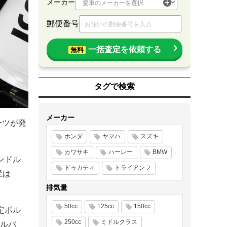
メーカー
郵便番号
一括査定を依頼する
無料
タグで検索
メーカー
ーツが発
ホンダ
ヤマハ
スズキ
カワサキ
ハーレー
BMW
ハンドル
ドゥカティ
トライアンフ
径は
排気量
50cc
125cc
150cc
固定ボル
250cc
ミドルクラス
ルバ