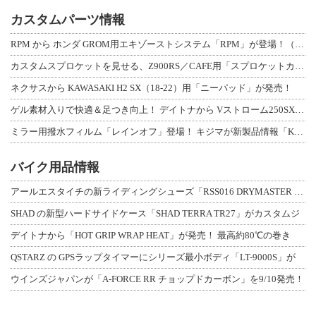
カスタムパーツ情報
RPM から ホンダ GROM用エキゾーストシステム「RPM」が登場！（動画あり
カスタムスプロケットを見せる、Z900RS／CAFE用「スプロケットカバーフルキ
ネクサスから KAWASAKI H2 SX（18-22）用「ニーパッド」が発売！
ゲル素材入りで快適＆足つき向上！ デイトナから Vストローム250SX用「快適ロ
ミラー用撥水フィルム「レインオフ」登場！ キジマが新製品情報「KIJIMA NE
バイク用品情報
アールエスタイチの新ライディングシューズ「RSS016 DRYMASTER スト
SHAD の新型ハードサイドケース「SHAD TERRA TR27」がカスタムジ
デイトナから「HOT GRIP WRAP HEAT」が発売！ 最高約80℃の巻き
QSTARZ の GPSラップタイマーにシリーズ最小ボディ「LT-9000S」が
ウインズジャパンが「A-FORCE RR チョップドカーボン」を9/10発売！