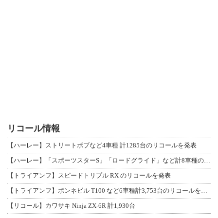
リコール情報
【ハーレー】ストリートボブなど4車種 計1285台のリコールを発表
【ハーレー】「スポーツスターS」「ロードグライド」など計8車種のリコールを発表
【トライアンフ】スピードトリプル RX のリコールを発表
【トライアンフ】ボンネビル T100 など6車種計3,753台のリコールを発表
【リコール】カワサキ Ninja ZX-6R 計1,930台