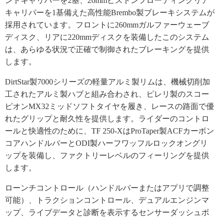
ントキャリパーを2基、26mmピストンフローティングリア
キャリパーを1基備えた高性能Brembo製ブレーキシステムが
採用されています。フロントに260mmガルファーウェーブ
ディスク、リアに220mmディスクを装備したこのシステム
は、あらゆる状況で正確で制御されたブレーキングを提供
します。
DirtStar製7000シリーズの軽量アルミ製リムは、機械切削加
工されたアルミ製ハブと組み合わされ、ピレリ製のスコー
ピオンMX32ミッドソフトタイヤを履き、レースの路面で優
れたグリップと耐久性を提供します。ライダーのコントロ
ールと快適性のために、TF 250-XはProTaper製ACFカーボン
コアハンドルバーとODI製ハーフワッフルロックオングリ
ップを装備し、ファクトリーレベルのフィーリングを提供
します。
ローンチコントロール（ハンドルバーまたはアプリで調整
可能）、トラクションコントロール、デュアルエンジンマ
ップ、ライブデータと診断を表示するセンサーダッシュボ