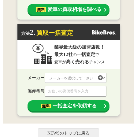
愛車の買取相場を調べる
無料
2.
買取一括査定
方法
業界最大級の加盟店数！
最大12社
一括査定
の
で
高く売れる
愛車が
チャンス
メーカー
郵便番号
一括査定を依頼する
無料
NEWSのトップに戻る