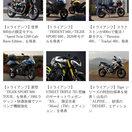
【トライアンフ】世界
【トライアンフ】
【トライアンフ】スラク
800台の限定モデル
「TRIDENT 660／TIGER
ストンが400ccで復活！
「Speed Twin 1200 Cafe
SPORT 660」2026年モデ
新モデル「Thruxton
Racer Edition」を発表
ルを発表！
400」「Tracker 400」発表
【トライアンフ】新型
【トライアンフ】
【トライアンフ】Tiger シ
「TIGER SPORT 800
STREET TRIPLE 765 究極
リーズの特別仕様車を発
TOUR」を発表／106Lラ
のサーキットウェポン
表！ 山岳の
ゲッジ＋快適装備でツー
「RX」、限定生産
「ALPINE」、砂漠の
リング機能強化
「Moto2（TM）エディシ
「DESERT」エディショ
ョン」を発表
ン