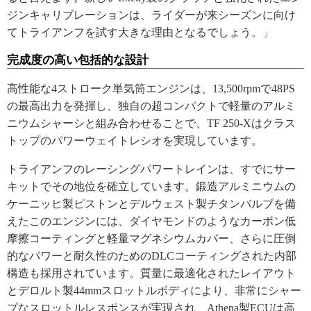
ジンキャリブレーションは、ライダーが来シーズンに向け
てトライアンフを試す大きな理由となるでしょう。」
完成度の高い包括的な設計
高性能な4ストローク単気筒エンジンは、13,500rpmで48PS
の最高出力を発揮し、独自の超コンパクトで軽量のアルミ
ニウムシャーシと組み合わせることで、TF 250-Xはクラス
トップのパワーウェイトレシオを実現しています。
トライアンフのレーシングパワートレインは、すでにサー
キットでその地位を確立しています。鍛造アルミニウムの
ケーニッヒ製ピストンとデルウェスト製チタンバルブを備
えたこのエンジンには、ダイヤモンドのようなカーボン低
摩擦コーティングと軽量マグネシウムカバー、さらに圧倒
的なパワーと耐久性のためのDLCコーティングされた内部
構造も採用されています。質量に最適化されたレイアウト
とデロルト製44mmスロットルボディにより、非常にシャー
プなスロットルレスポンスが実現され、Athena製ECUは高