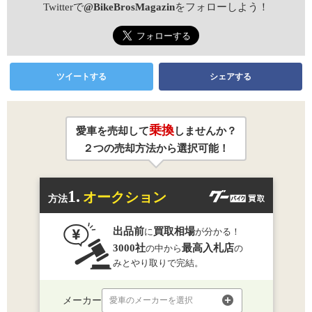
Twitterで
@BikeBrosMagazin
をフォローしよう！
ツイートする
シェアする
乗換
愛車を売却して
しませんか？
２つの売却方法から選択可能！
1.
オークション
方法
出品前
買取相場
に
が分かる！
3000社
最高入札店
の中から
の
みとやり取りで完結。
メーカー
愛車のメーカーを選択