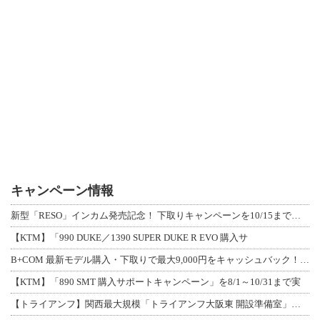
キャンペーン情報
新型「RESO」インカム発売記念！ 下取りキャンペーンを10/15まで延長して開
【KTM】「990 DUKE／1390 SUPER DUKE R EVO 購入サ
B+COM 最新モデル購入・下取りで最大9,000円をキャッシュバック！「B+F
【KTM】「890 SMT 購入サポートキャンペーン」を8/1～10/31まで実
【トライアンフ】関西最大規模「トライアンフ大阪東 開設準備室」がオープン！ 限定