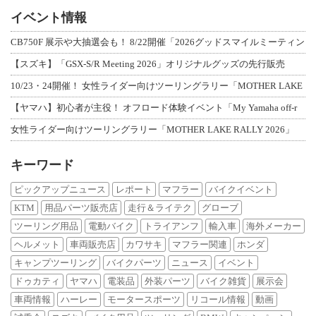
イベント情報
CB750F 展示や大抽選会も！ 8/22開催「2026グッドスマイルミーティン
【スズキ】「GSX-S/R Meeting 2026」オリジナルグッズの先行販売
10/23・24開催！ 女性ライダー向けツーリングラリー「MOTHER LAKE
【ヤマハ】初心者が主役！ オフロード体験イベント「My Yamaha off-r
女性ライダー向けツーリングラリー「MOTHER LAKE RALLY 2026」
キーワード
ピックアップニュース
レポート
マフラー
バイクイベント
KTM
用品パーツ販売店
走行＆ライテク
グローブ
ツーリング用品
電動バイク
トライアンフ
輸入車
海外メーカー
ヘルメット
車両販売店
カワサキ
マフラー関連
ホンダ
キャンプツーリング
バイクパーツ
ニュース
イベント
ドゥカティ
ヤマハ
電装品
外装パーツ
バイク雑貨
展示会
車両情報
ハーレー
モータースポーツ
リコール情報
動画