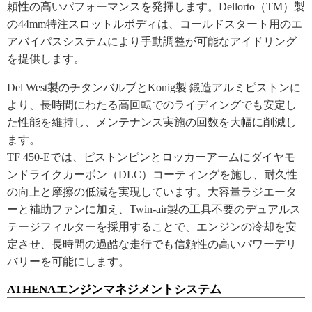
頼性の高いパフォーマンスを発揮します。Dellorto（TM）製
の44mm特注スロットルボディは、コールドスタート用のエ
アバイパスシステムにより手動調整が可能なアイドリング
を提供します。
Del West製のチタンバルブとKonig製 鍛造アルミピストンに
より、長時間にわたる高回転でのライディングでも安定し
た性能を維持し、メンテナンス実施の回数を大幅に削減し
ます。
TF 450-Eでは、ピストンピンとロッカーアームにダイヤモ
ンドライクカーボン（DLC）コーティングを施し、耐久性
の向上と摩擦の低減を実現しています。大容量ラジエータ
ーと補助ファンに加え、Twin-air製の工具不要のデュアルス
テージフィルターを採用することで、エンジンの冷却を安
定させ、長時間の過酷な走行でも信頼性の高いパワーデリ
バリーを可能にします。
ATHENAエンジンマネジメントシステム