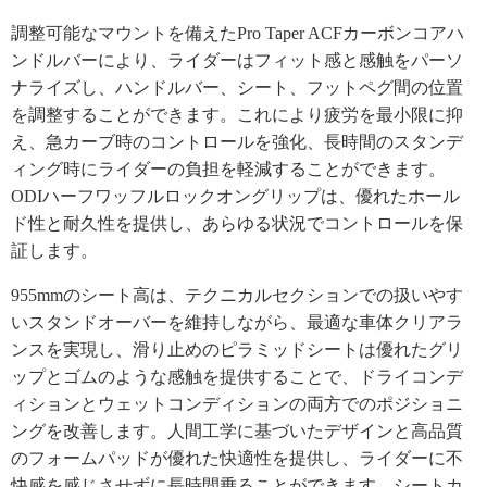
調整可能なマウントを備えたPro Taper ACFカーボンコアハ
ンドルバーにより、ライダーはフィット感と感触をパーソ
ナライズし、ハンドルバー、シート、フットペグ間の位置
を調整することができます。これにより疲労を最小限に抑
え、急カーブ時のコントロールを強化、長時間のスタンデ
ィング時にライダーの負担を軽減することができます。
ODIハーフワッフルロックオングリップは、優れたホール
ド性と耐久性を提供し、あらゆる状況でコントロールを保
証します。
955mmのシート高は、テクニカルセクションでの扱いやす
いスタンドオーバーを維持しながら、最適な車体クリアラ
ンスを実現し、滑り止めのピラミッドシートは優れたグリ
ップとゴムのような感触を提供することで、ドライコンデ
ィションとウェットコンディションの両方でのポジショニ
ングを改善します。人間工学に基づいたデザインと高品質
のフォームパッドが優れた快適性を提供し、ライダーに不
快感を感じさせずに長時間乗ることができます。シートカ