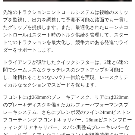
先進のトラクションコントロールシステムは後輪のスリッ
プを監視し、出力を調整して予測不可能な路面でも一貫し
たグリップを提供します。また、最適化されたローンチコ
ントロールはスタート時のトルク供給を管理して、スター
トでのトラクションを最大化し、競争力のある発進でライ
ダーをサポートします。
トライアンフが設計したクイックシフターは、2速と6速の
間でシームレスなクラッチレスのシフトアップを可能に
し、途切れることのないパワー供給を実現、レースクリテ
ィカルなセクションでスピードを保ちます。
フロントには260mmのブレーキディスク、リアには220mm
のブレーキディスクを備えたガルファーパフォーマンスブ
レーキシステム、さらにブレンボ製のツイン24mmピストン
フローティング フロントキャリパー、26mmピストンフロー
ティング リアキャリパー、スパン調整式ブレーキレバーな
ど、よりプレミアムなコンポーネントが標準装備されてい