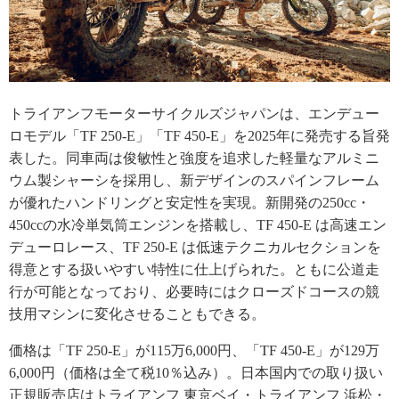
トライアンフモーターサイクルズジャパンは、エンデュー
ロモデル「TF 250-E」「TF 450-E」を2025年に発売する旨発
表した。同車両は俊敏性と強度を追求した軽量なアルミニ
ウム製シャーシを採用し、新デザインのスパインフレーム
が優れたハンドリングと安定性を実現。新開発の250cc・
450ccの水冷単気筒エンジンを搭載し、TF 450-E は高速エン
デューロレース、TF 250-E は低速テクニカルセクションを
得意とする扱いやすい特性に仕上げられた。ともに公道走
行が可能となっており、必要時にはクローズドコースの競
技用マシンに変化させることもできる。
価格は「TF 250-E」が115万6,000円、「TF 450-E」が129万
6,000円（価格は全て税10％込み）。日本国内での取り扱い
正規販売店はトライアンフ 東京ベイ・トライアンフ 浜松・