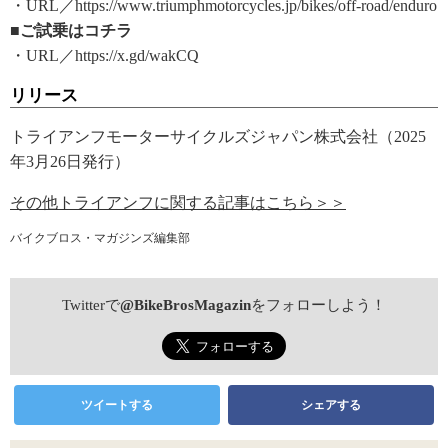
・URL／https://www.triumphmotorcycles.jp/bikes/off-road/enduro
■ご試乗はコチラ
・URL／https://x.gd/wakCQ
リリース
トライアンフモーターサイクルズジャパン株式会社（2025
年3月26日発行）
その他トライアンフに関する記事はこちら＞＞
バイクブロス・マガジンズ編集部
Twitterで
@BikeBrosMagazin
をフォローしよう！
ツイートする
シェアする