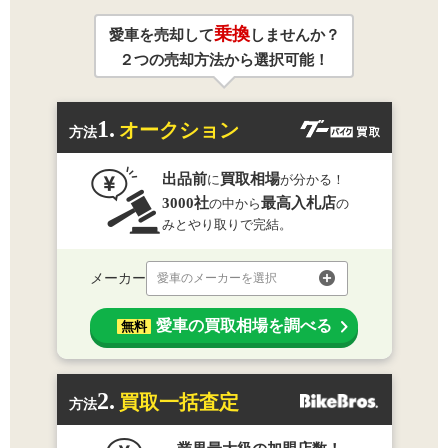
乗換
愛車を売却して
しませんか？
２つの売却方法から選択可能！
1.
オークション
方法
出品前
買取相場
に
が分かる！
3000社
最高入札店
の中から
の
みとやり取りで完結。
メーカー
愛車のメーカーを選択
愛車の買取相場を調べる
無料
2.
買取一括査定
方法