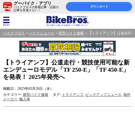
グーバイク・アプリ
ダウンロード
バイクブロスの新着記事・話題の
記事を見逃さない！
バイクブロス
バイクニュース
新型バイク速報
【トライアンフ】公道走行・競技
【トライアンフ】公道走行・競技使用可能な新
エンデューロモデル「TF 250-E」「TF 450-E」
を発表！ 2025年発売へ
掲載日：2025年03月26日（水）
カテゴリー:
新型バイク速報
タグ:
トライアンフ
,
ピックアップニュース
,
海外
メーカー
,
輸入車