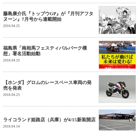
藤島康介氏『トップウGP』が『月刊アフタ
ヌーン』7月号から連載開始
2016.04.25
福島県「南相馬フェスティバルパーク構
想」署名活動始動
2016.04.25
【ホンダ】グロムのレースベース車両の発
売を発表
2016.04.25
ライコランド姫路店（兵庫）が4/15新装開店
2016.04.14