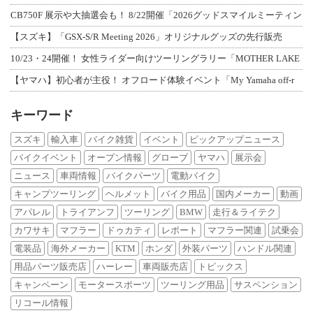
CB750F 展示や大抽選会も！ 8/22開催「2026グッドスマイルミーティン
【スズキ】「GSX-S/R Meeting 2026」オリジナルグッズの先行販売
10/23・24開催！ 女性ライダー向けツーリングラリー「MOTHER LAKE
【ヤマハ】初心者が主役！ オフロード体験イベント「My Yamaha off-r
キーワード
スズキ
輸入車
バイク雑貨
イベント
ピックアップニュース
バイクイベント
オープン情報
グローブ
ヤマハ
展示会
ニュース
車両情報
バイクパーツ
電動バイク
キャンプツーリング
ヘルメット
バイク用品
国内メーカー
動画
アパレル
トライアンフ
ツーリング
BMW
走行＆ライテク
カワサキ
マフラー
ドゥカティ
レポート
マフラー関連
試乗会
電装品
海外メーカー
KTM
ホンダ
外装パーツ
ハンドル関連
用品パーツ販売店
ハーレー
車両販売店
トピックス
キャンペーン
モータースポーツ
ツーリング用品
サスペンション
リコール情報