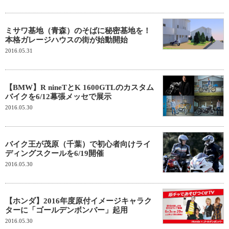
ミサワ基地（青森）のそばに秘密基地を！
本格ガレージハウスの街が始動開始
2016.05.31
【BMW】R nineTとK 1600GTLのカスタム
バイクを6/12幕張メッセで展示
2016.05.30
バイク王が茂原（千葉）で初心者向けライ
ディングスクールを6/19開催
2016.05.30
【ホンダ】2016年度原付イメージキャラク
ターに「ゴールデンボンバー」起用
2016.05.30