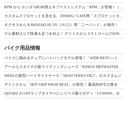
RPM から ホンダ GROM用エキゾーストシステム「RPM」が登場！（動画あり
カスタムスプロケットを見せる、Z900RS／CAFE用「スプロケットカバーフルキ
ネクサスから KAWASAKI H2 SX（18-22）用「ニーパッド」が発売！
ゲル素材入りで快適＆足つき向上！ デイトナから Vストローム250SX用「快適ロ
バイク用品情報
バイクに積めるチェアにハイバックモデル登場！「WIDE/REST ハイバックチェ
アールエスタイチの新ライディングシューズ「RSS016 DRYMASTER スト
SHAD の新型ハードサイドケース「SHAD TERRA TR27」がカスタムジ
デイトナから「HOT GRIP WRAP HEAT」が発売！ 最高約80℃の巻き
QSTARZ の GPSラップタイマーにシリーズ最小ボディ「LT-9000S」が