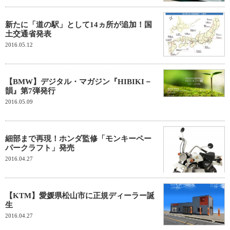
新たに「道の駅」として14ヵ所が追加！国
土交通省発表
2016.05.12
【BMW】デジタル・マガジン『HIBIKI－
韻』第7弾発行
2016.05.09
細部まで再現！ホンダ監修「モンキーペー
パークラフト」発売
2016.04.27
【KTM】愛媛県松山市に正規ディーラー誕
生
2016.04.27