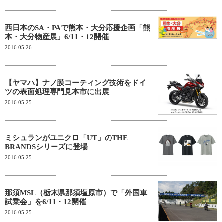
西日本のSA・PAで熊本・大分応援企画「熊
本・大分物産展」6/11・12開催
2016.05.26
【ヤマハ】ナノ膜コーティング技術をドイ
ツの表面処理専門見本市に出展
2016.05.25
ミシュランがユニクロ「UT」のTHE
BRANDSシリーズに登場
2016.05.25
那須MSL（栃木県那須塩原市）で「外国車
試乗会」を6/11・12開催
2016.05.25