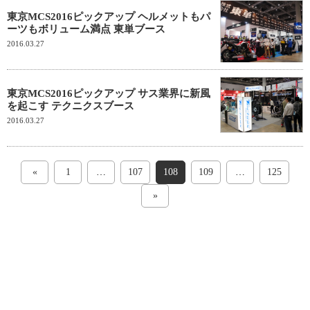
東京MCS2016ピックアップ ヘルメットもパ
ーツもボリューム満点 東単ブース
2016.03.27
東京MCS2016ピックアップ サス業界に新風
を起こす テクニクスブース
2016.03.27
«
1
…
107
108
109
…
125
»