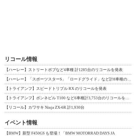
リコール情報
【ハーレー】ストリートボブなど4車種 計1285台のリコールを発表
【ハーレー】「スポーツスターS」「ロードグライド」など計8車種のリコールを発表
【トライアンフ】スピードトリプル RX のリコールを発表
【トライアンフ】ボンネビル T100 など6車種計3,753台のリコールを発表
【リコール】カワサキ Ninja ZX-6R 計1,930台
イベント情報
【BMW】新型 F450GS も登場！「BMW MOTORRAD DAYS JA