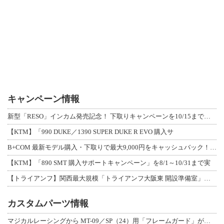
キャンペーン情報
新型「RESO」インカム発売記念！ 下取りキャンペーンを10/15まで延長して開
【KTM】「990 DUKE／1390 SUPER DUKE R EVO 購入サ
B+COM 最新モデル購入・下取りで最大9,000円をキャッシュバック！「B+F
【KTM】「890 SMT 購入サポートキャンペーン」を8/1～10/31まで実
【トライアンフ】関西最大規模「トライアンフ大阪東 開設準備室」がオープン！ 限定
カスタムパーツ情報
マジカルレーシングから MT-09／SP（24）用「フレームガード」が登場！