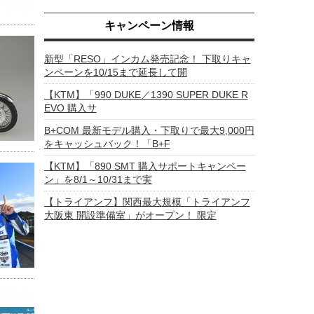
キャンペーン情報
新型「RESO」インカム発売記念！ 下取りキャ
ンペーンを10/15まで延長して開
【KTM】「990 DUKE／1390 SUPER DUKE R
EVO 購入サ
B+COM 最新モデル購入・下取りで最大9,000円
をキャッシュバック！「B+F
【KTM】「890 SMT 購入サポートキャンペー
ン」を8/1～10/31まで実
【トライアンフ】関西最大規模「トライアンフ
大阪東 開設準備室」がオープン！ 限定