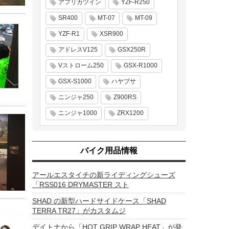
アフリカツイン
YZF-R250
SR400
MT-07
MT-09
YZF-R1
XSR900
アドレスV125
GSX250R
Vストローム250
GSX-R1000
GSX-S1000
ハヤブサ
ニンジャ250
Z900RS
ニンジャ1000
ZRX1200
バイク用品情報
アールエスタイチの新ライディングシューズ
「RSS016 DRYMASTER スト
SHAD の新型ハードサイドケース「SHAD
TERRA TR27」がカスタムジ
デイトナから「HOT GRIP WRAP HEAT」が発