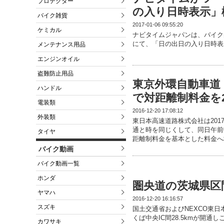
プロテクター
の入り日時表示」
バイク雑貨
2017-01-06 09:55:20
ケミカル
ナビタイムジャパンは、バイク
にて、「日の出日の入り日時表
メンテナンス用品
エンジンオイル
盗難防止用品
東京外環自動車道（
ハンドル
で対距離制料金を2
電装類
2016-12-20 17:08:12
外装類
東日本高速道路株式会社は201
通と時を同じくして、同日午前
タイヤ
距離制料金を基本とした料金へ
バイク動画
バイク動画一覧
ホンダ
圏央道の茨城県区間
ヤマハ
2016-12-20 16:16:57
スズキ
国土交通省およびNEXCO東日本
くば中央IC間28.5kmが開
カワサキ