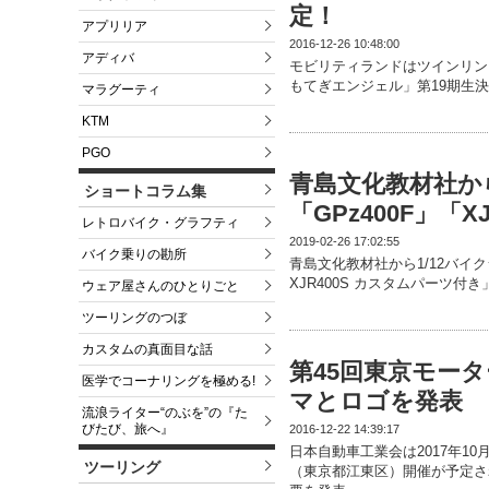
定！
アプリリア
2016-12-26 10:48:00
アディバ
モビリティランドはツインリン
もてぎエンジェル」第19期生
マラグーティ
KTM
PGO
青島文化教材社から
ショートコラム集
「GPz400F」「X
レトロバイク・グラフティ
2019-02-26 17:02:55
バイク乗りの勘所
青島文化教材社から1/12バイク
XJR400S カスタムパーツ付
ウェア屋さんのひとりごと
ツーリングのつぼ
カスタムの真面目な話
第45回東京モータ
医学でコーナリングを極める!
マとロゴを発表
流浪ライター“のぶを”の『た
びたび、旅へ』
2016-12-22 14:39:17
日本自動車工業会は2017年10
ツーリング
（東京都江東区）開催が予定され