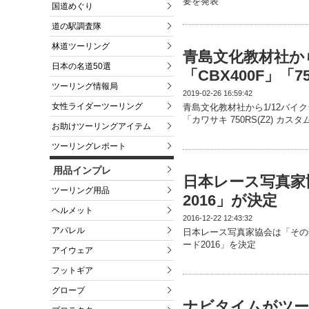
要を発表
国道めぐり
道の駅調査隊
林道ツーリング
青島文化教材社から
日本の名道50選
「CBX400F」「
ツーリング情報局
2019-02-26 16:59:42
女性ライダーツーリング
青島文化教材社から1/12バイク
「カワサキ 750RS(Z2) カ
お助けツーリングアイテム
ツーリングレポート
用品インプレ
日本レース写真家協
ツーリング用品
2016」が決定
ヘルメット
2016-12-22 12:43:32
アパレル
日本レース写真家協会は「その
ード2016」を決定
アイウェア
フットギア
グローブ
ナビタイムがツー