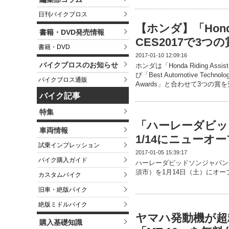
日刊バイクブロス
【ホンダ】「Honda 
書籍・DVD発売情報
CES2017で3つ
書籍・DVD
2017-01-10 12:09:16
バイクブロスのお知らせ
ホンダは「Honda Riding Assis
び「Best Automotive Techno
バイクブロス通販
Awards」と合わせて3つの
バイク記事
特集
「ハーレーダビッ
車両情報
1/14にニューオ
試乗インプレッション
2017-01-05 15:39:17
バイク購入ガイド
ハーレーダビッドソンジャパン
須市）を1月14日（土）にオ
カスタムバイク
旧車・絶版バイク
絶版ミドルバイク
ヤマハ発動機が超
購入基礎知識