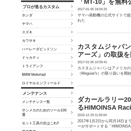
「MT-10」を無料
プロが造るカスタム
2017-01-05 18:04:25
ヤマハ発動機の公式サイトで超
ホンダ
れた
ヤマハ
スズキ
カワサキ
カスタムジャパン
ハーレーダビッドソン
アーズ」の取扱を
ドゥカティ
2017-01-05 10:59:41
トライアンフ
カスタムジャパンはアメリカの
（Meguiar's）の取り扱いを開
BMW Motorrad
ロイヤルエンフィールド
メンテナンス
ダカールラリー2
メンテナンス一覧
るHIMOINSA Rac
サンメカのためのツール100
選
2016-12-29 11:50:04
2017年1月2日から同月14
セット工具の次はこれ!!
ーがサポートする「HIMOINSA