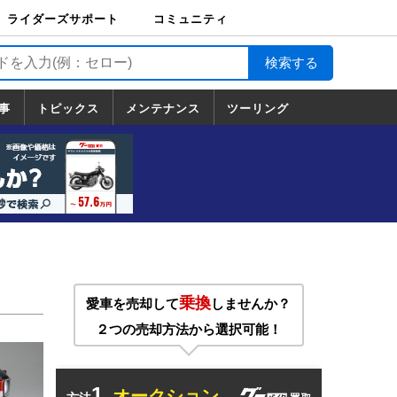
ライダーズサポート
コミュニティ
ライダーズサポート
バイク輸送
バイクガレージライ
バイク車両保険
ロードサービス
バイク試乗
コミュニティ
日記
ツーリング
カスタム
TOP
フ
TOP
事
トピックス
メンテナンス
ツーリング
トピックス
ホンダ
ヤマハ
スズキ
カワサキ
ハーレーダ
BMW
ドゥカティ
トライアン
メンテナンス
基本整備
部位別メンテ
工具の使い方
ツール100選
メンテのうん
一覧
ビッドソン
フ
一覧
ちく
乗換
愛車を売却して
しませんか？
２つの売却方法から選択可能！
1.
オークション