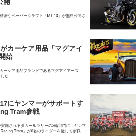
公開
精密なペーパークラフト「MT-10」が無料公開さ
がカーケア用品「マグアイ
開始
カーケア用品ブランドであるマグアイアーズ
始した
017にヤンマーがサポートす
ing Tram参戦
日まで実施されるダカールラリーの2輪部門に、ヤンマ
 Racing Tram」が6名のライダーを擁して参戦