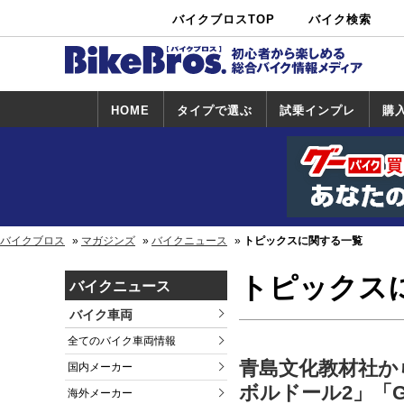
バイクブロスTOP
バイク検索
中古バイ
カタログ検
ショップ検
ク・新車検
索
索
索
HOME
タイプで選ぶ
試乗インプレ
購
スポーツ＆ネ
原付＆ミニバ
アメリカン＆
ビッグスクー
オフロード
試乗インプレ
ホンダ
ヤマハ
スズキ
カワサキ
ハーレー
BMW
トライアンフ
ドゥカティ
購
ホ
ヤ
ス
カ
イキッド
イク
クルーザー
ター
一覧
一
バイクブロス
マガジンズ
バイクニュース
トピックスに関する一覧
トピックス
バイクニュース
バイク車両
全てのバイク車両情報
青島文化教材社から
国内メーカー
ボルドール2」「G
海外メーカー