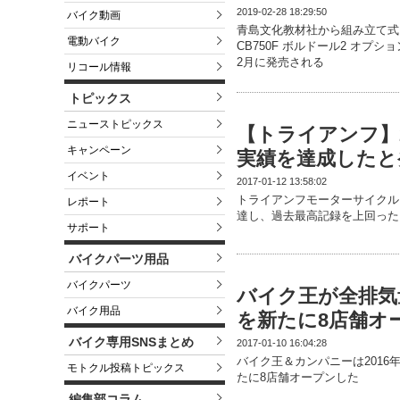
2019-02-28 18:29:50
バイク動画
青島文化教材社から組み立て式
電動バイク
CB750F ボルドール2 オプシ
2月に発売される
リコール情報
トピックス
ニューストピックス
【トライアンフ】
キャンペーン
実績を達成したと
イベント
2017-01-12 13:58:02
トライアンフモーターサイクルジ
レポート
達し、過去最高記録を上回った
サポート
バイクパーツ用品
バイクパーツ
バイク王が全排気
バイク用品
を新たに8店舗オ
バイク専用SNSまとめ
2017-01-10 16:04:28
バイク王＆カンパニーは2016
モトクル投稿トピックス
たに8店舗オープンした
編集部コラム