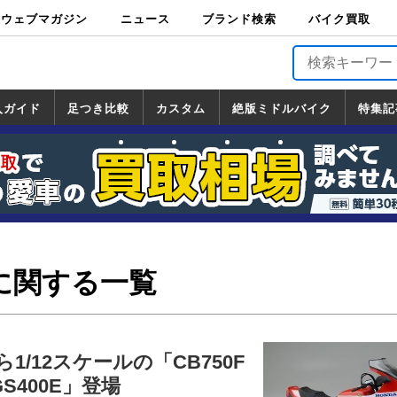
ウェブマガジン
ニュース
ブランド検索
バイク買取
バイクブロス・
原付＆ミニバイ
スポーツ＆ネイ
アメリカン＆ツ
ビッグスクータ
オフロード
バージンハーレ
バージンBMW
バージンドゥカ
バージントライ
ニュース
車両情報
イベント
キャンペ
トピック
バイク用
バイクパ
書籍・
サポート
お知らせ
ブランドを検
ブランドボイ
バイク買取
マガジンズ
ク
キッド
アラー
ー
ー
ティ
アンフ
TOP
ーン
ス
品
ーツ
DVD
索
ス
入ガイド
足つき比較
カスタム
絶版ミドルバイク
特集記
入ガイド
ンダ
マハ
ズキ
ワサキ
カスタム
ホンダ
ヤマハ
スズキ
カワサキ
道の駅調査隊
ツーリング情報局
日本の道50選
国道めぐり
林道ツーリング
絶版ミドルバイク
ホンダ
ヤマハ
スズキ
カワサキ
覧
一覧
一覧
に関する一覧
1/12スケールの「CB750F
S400E」登場