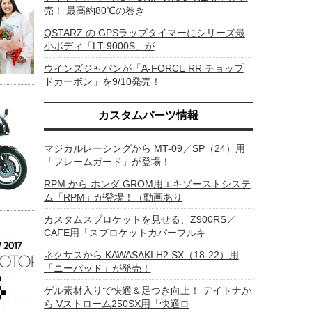
売！ 最高約80℃の巻き
QSTARZ の GPSラップタイマーにシリーズ最
小ボディ「LT-9000S」が
ウインズジャパンが「A-FORCE RR チョップ
ドカーボン」を9/10発売！
カスタムパーツ情報
マジカルレーシングから MT-09／SP（24）用
「フレームガード」が登場！
RPM から ホンダ GROM用エキゾーストシステ
ム「RPM」が登場！（動画あり
カスタムスプロケットを見せる、Z900RS／
CAFE用「スプロケットカバーフルキ
ネクサスから KAWASAKI H2 SX（18-22）用
「ニーパッド」が発売！
ゲル素材入りで快適＆足つき向上！ デイトナか
ら Vストローム250SX用「快適ロ