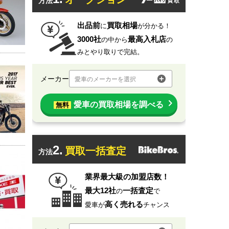
方法
出品前
買取相場
に
が分かる！
3000社
最高入札店
の中から
の
みとやり取りで完結。
メーカー
愛車のメーカーを選択
愛車の買取相場を調べる
無料
2.
買取一括査定
方法
業界最大級の加盟店数！
最大12社
一括査定
の
で
高く売れる
愛車が
チャンス