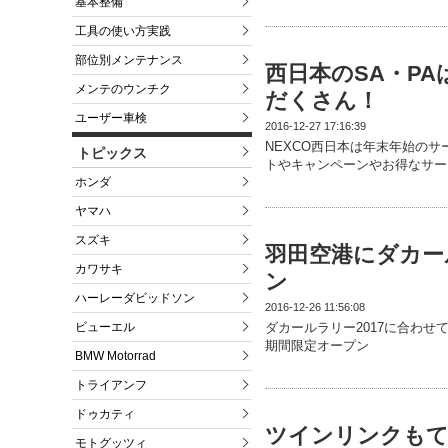
基本整備
工具の使い方実践
部位別メンテナンス
西日本のSA・P
メンテのウンチク
だくさん！
ユーザー車検
2016-12-27 17:16:39
NEXCO西日本は年末年始の
トピックス
トやキャンペーンやお得なサー
ホンダ
ヤマハ
スズキ
羽田空港にダカー
カワサキ
ン
ハーレーダビッドソン
2016-12-26 11:56:08
ビューエル
ダカールラリー2017に合わせて
期間限定オープン
BMW Motorrad
トライアンフ
ドゥカティ
ツインリンクもて
モトグッツィ