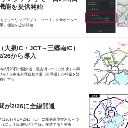
機能を提供開始
向けツーリングアプリ「ツーリングサポーター」
示」機能を提供開始
大泉IC・JCT～三郷南IC）
/26から導入
7年2月26日の圏央道（境古河～つくば中央）の開
0時より東京外環自動車道（外環道）の料金を対
移行する
が2/26に全線開通
は2017年2月26日（日）に圏央道境古河IC～つ
通しこれにより茨城県区間全線が開通すると発表