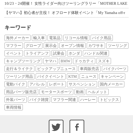
10/23・24開催！ 女性ライダー向けツーリングラリー「MOTHER LAKE
【ヤマハ】初心者が主役！ オフロード体験イベント「My Yamaha off-r
キーワード
海外メーカー
輸入車
電装品
リコール情報
バイク用品
マフラー
グローブ
展示会
オープン情報
カワサキ
ツーリング
イベント
トライアンフ
試乗会
ホンダ
ハンドル関連
キャンプツーリング
ヤマハ
BMW
ドゥカティ
スズキ
走行＆ライテク
ピックアップニュース
車両販売店
バイクパーツ
ツーリング用品
バイクイベント
KTM
ニュース
キャンペーン
電動バイク
アパレル
レポート
サスペンション
国内メーカー
用品パーツ販売店
モータースポーツ
動画
ヘルメット
外装パーツ
バイク雑貨
マフラー関連
ハーレー
トピックス
車両情報