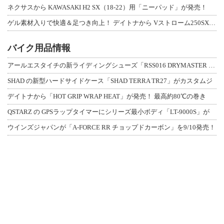
ネクサスから KAWASAKI H2 SX（18-22）用「ニーパッド」が発売！
ゲル素材入りで快適＆足つき向上！ デイトナから Vストローム250SX用「快適ロ
バイク用品情報
アールエスタイチの新ライディングシューズ「RSS016 DRYMASTER スト
SHAD の新型ハードサイドケース「SHAD TERRA TR27」がカスタムジ
デイトナから「HOT GRIP WRAP HEAT」が発売！ 最高約80℃の巻き
QSTARZ の GPSラップタイマーにシリーズ最小ボディ「LT-9000S」が
ウインズジャパンが「A-FORCE RR チョップドカーボン」を9/10発売！