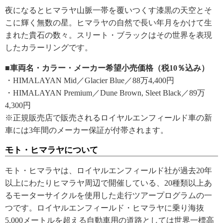
夜になるとヒマラヤ山脈一帯を覆いつくす漆黒の天空とそ
こに輝く無数の星。ヒマラヤの自然で長い年月をかけて生
まれた貴石の数々。スリート・ブラックはその世界を表現
したカラーリングです。
■車両名・カラー・メーカー希望小売価格（税10％込み）
・HIMALAYAN Mid／Glacier Blue／88万4,400円
・HIMALAYAN Premium／Dune Brown, Sleet Black／89万
4,300円
※正規販売店で販売されるロイヤルエンフィールド車の新
車には3年間のメーカー保証が付帯されます。
モト・ヒマラヤについて
モト・ヒマラヤは、ロイヤルエンフィールド社が過去20年
以上にわたりヒマラヤ周辺で開催している、20種類以上あ
るモーターサイクルを使用した走行ツアープログラムの一
つです。ロイヤルエンフィールド・ヒマラヤに乗り海抜
5,000メートルを超える自動車用の道路としては世界一標高