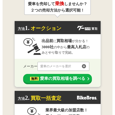
乗換
愛車を売却して
しませんか？
２つの売却方法から選択可能！
1.
オークション
方法
出品前
買取相場
に
が分かる！
3000社
最高入札店
の中から
の
みとやり取りで完結。
メーカー
愛車のメーカーを選択
愛車の買取相場を調べる
無料
2.
買取一括査定
方法
業界最大級の加盟店数！