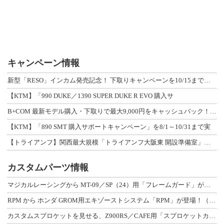
キャンペーン情報
新型「RESO」インカム発売記念！ 下取りキャンペーンを10/15まで延長して開
【KTM】「990 DUKE／1390 SUPER DUKE R EVO 購入サ
B+COM 最新モデル購入・下取りで最大9,000円をキャッシュバック！「B+F
【KTM】「890 SMT 購入サポートキャンペーン」を8/1～10/31まで実
【トライアンフ】関西最大規模「トライアンフ大阪東 開設準備室」がオープン！ 限定
カスタムパーツ情報
マジカルレーシングから MT-09／SP（24）用「フレームガード」が登場！
RPM から ホンダ GROM用エキゾーストシステム「RPM」が登場！（動画あり
カスタムスプロケットを見せる、Z900RS／CAFE用「スプロケットカバーフルキ