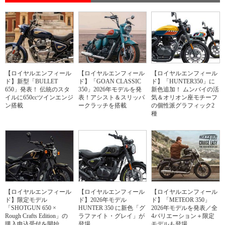
【ロイヤルエンフィール
【ロイヤルエンフィール
【ロイヤルエンフィール
ド】新型「BULLET
ド】「GOAN CLASSIC
ド】「HUNTER350」に
650」発表！ 伝統のスタ
350」2026年モデルを発
新色追加！ ムンバイの活
イルに650ccツインエンジ
表！アシスト＆スリッパ
気＆オリオン座モチーフ
ン搭載
ークラッチを搭載
の個性派グラフィック2
種
【ロイヤルエンフィール
【ロイヤルエンフィール
【ロイヤルエンフィール
ド】限定モデル
ド】2026年モデル
ド】「METEOR 350」
「SHOTGUN 650 ×
HUNTER 350 に新色「グ
2026年モデルを発表／全
Rough Crafts Edition」の
ラファイト・グレイ」が
4バリエーション＋限定
購入申込受付を開始
登場
モデルも登場