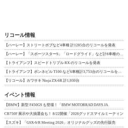
リコール情報
【ハーレー】ストリートボブなど4車種 計1285台のリコールを発表
【ハーレー】「スポーツスターS」「ロードグライド」など計8車種のリコールを発表
【トライアンフ】スピードトリプル RX のリコールを発表
【トライアンフ】ボンネビル T100 など6車種計3,753台のリコールを発表
【リコール】カワサキ Ninja ZX-6R 計1,930台
イベント情報
【BMW】新型 F450GS も登場！「BMW MOTORRAD DAYS JA
CB750F 展示や大抽選会も！ 8/22開催「2026グッドスマイルミーティン
【スズキ】「GSX-S/R Meeting 2026」オリジナルグッズの先行販売