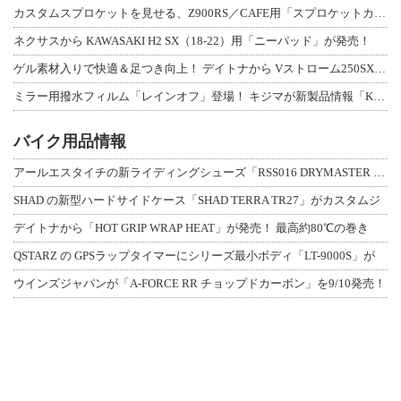
カスタムスプロケットを見せる、Z900RS／CAFE用「スプロケットカバーフルキ
ネクサスから KAWASAKI H2 SX（18-22）用「ニーパッド」が発売！
ゲル素材入りで快適＆足つき向上！ デイトナから Vストローム250SX用「快適ロ
ミラー用撥水フィルム「レインオフ」登場！ キジマが新製品情報「KIJIMA NE
バイク用品情報
アールエスタイチの新ライディングシューズ「RSS016 DRYMASTER スト
SHAD の新型ハードサイドケース「SHAD TERRA TR27」がカスタムジ
デイトナから「HOT GRIP WRAP HEAT」が発売！ 最高約80℃の巻き
QSTARZ の GPSラップタイマーにシリーズ最小ボディ「LT-9000S」が
ウインズジャパンが「A-FORCE RR チョップドカーボン」を9/10発売！