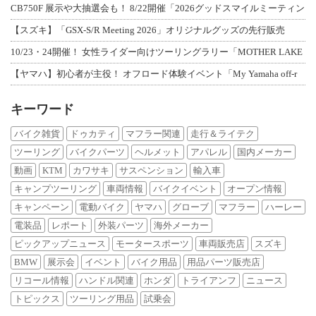
CB750F 展示や大抽選会も！ 8/22開催「2026グッドスマイルミーティン
【スズキ】「GSX-S/R Meeting 2026」オリジナルグッズの先行販売
10/23・24開催！ 女性ライダー向けツーリングラリー「MOTHER LAKE
【ヤマハ】初心者が主役！ オフロード体験イベント「My Yamaha off-r
キーワード
バイク雑貨
ドゥカティ
マフラー関連
走行＆ライテク
ツーリング
バイクパーツ
ヘルメット
アパレル
国内メーカー
動画
KTM
カワサキ
サスペンション
輸入車
キャンプツーリング
車両情報
バイクイベント
オープン情報
キャンペーン
電動バイク
ヤマハ
グローブ
マフラー
ハーレー
電装品
レポート
外装パーツ
海外メーカー
ピックアップニュース
モータースポーツ
車両販売店
スズキ
BMW
展示会
イベント
バイク用品
用品パーツ販売店
リコール情報
ハンドル関連
ホンダ
トライアンフ
ニュース
トピックス
ツーリング用品
試乗会