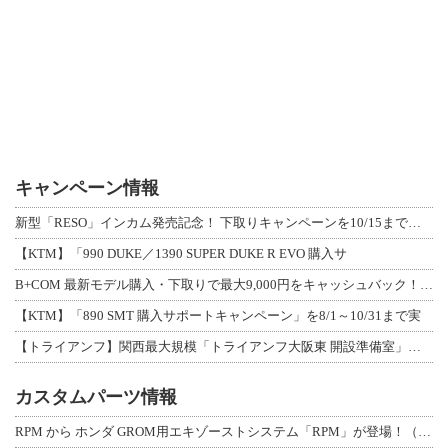
キャンペーン情報
新型「RESO」インカム発売記念！ 下取りキャンペーンを10/15まで延長して開
【KTM】「990 DUKE／1390 SUPER DUKE R EVO 購入サ
B+COM 最新モデル購入・下取りで最大9,000円をキャッシュバック！「B+F
【KTM】「890 SMT 購入サポートキャンペーン」を8/1～10/31まで実
【トライアンフ】関西最大規模「トライアンフ大阪東 開設準備室」がオープン！ 限定
カスタムパーツ情報
RPM から ホンダ GROM用エキゾーストシステム「RPM」が登場！（動画あり