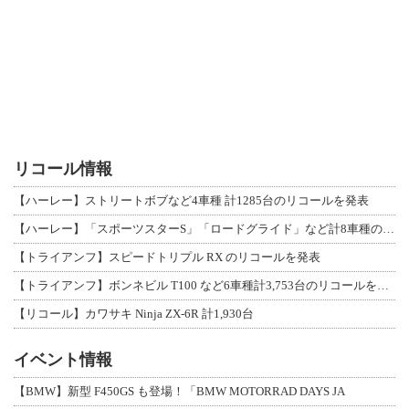
リコール情報
【ハーレー】ストリートボブなど4車種 計1285台のリコールを発表
【ハーレー】「スポーツスターS」「ロードグライド」など計8車種のリコールを発表
【トライアンフ】スピードトリプル RX のリコールを発表
【トライアンフ】ボンネビル T100 など6車種計3,753台のリコールを発表
【リコール】カワサキ Ninja ZX-6R 計1,930台
イベント情報
【BMW】新型 F450GS も登場！「BMW MOTORRAD DAYS JA