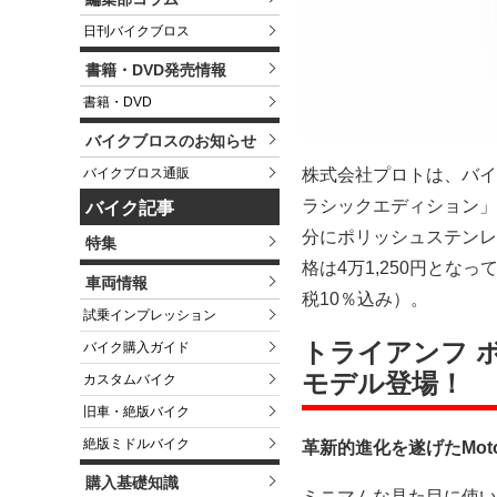
日刊バイクブロス
書籍・DVD発売情報
書籍・DVD
バイクブロスのお知らせ
バイクブロス通販
株式会社プロトは、バイク用
ラシックエディション」
バイク記事
分にポリッシュステンレ
特集
格は4万1,250円とな
車両情報
税10％込み）。
試乗インプレッション
トライアンフ 
バイク購入ガイド
モデル登場！
カスタムバイク
旧車・絶版バイク
絶版ミドルバイク
革新的進化を遂げたMot
購入基礎知識
ミニマムな見た目に使い