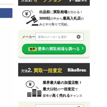
方法
出品前
買取相場
に
が分かる！
3000社
最高入札店
の中から
の
みとやり取りで完結。
メーカー
愛車のメーカーを選択
愛車の買取相場を調べる
無料
2.
買取一括査定
方法
業界最大級の加盟店数！
最大12社
一括査定
の
で
高く売れる
愛車が
チャンス