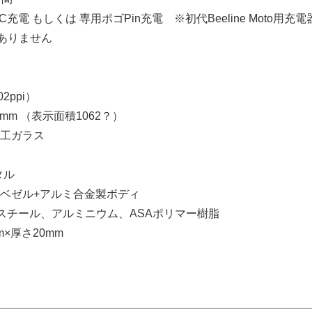
-C充電 もしくは 専用ポゴPin充電 ※初代Beeline Moto用充
はありません
2ppi）
mm （表示面積1062？）
工ガラス
タル
ベゼル+アルミ合金製ボディ
スチール、アルミニウム、ASAポリマー樹脂
m×厚さ20mm