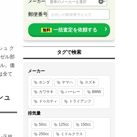
メーカー
郵便番号
一括査定を依頼する
無料
シュ ク
タグで検索
ゼル部
ル。価
メーカー
は全て
ホンダ
ヤマハ
スズキ
カワサキ
ハーレー
BMW
シュ
ドゥカティ
トライアンフ
排気量
50cc
125cc
150cc
250cc
ミドルクラス
ン正規