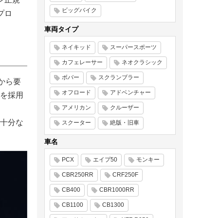
ビッグバイク
プロ
車両タイプ
ネイキッド
スーパースポーツ
カフェレーサー
ネオクラシック
ボバー
スクランブラー
から要
オフロード
アドベンチャー
を採用
アメリカン
クルーザー
十分な
スクーター
絶版・旧車
車名
PCX
エイプ50
モンキー
CBR250RR
CRF250F
CB400
CBR1000RR
CB1100
CB1300