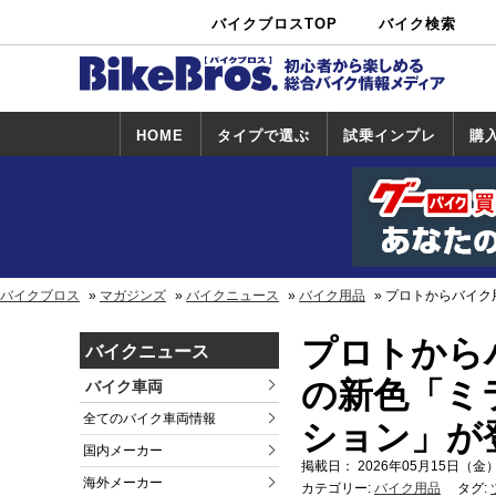
バイクブロスTOP
バイク検索
中古バイ
カタログ検
ショップ検
ク・新車検
索
索
索
HOME
タイプで選ぶ
試乗インプレ
購
スポーツ＆ネ
原付＆ミニバ
アメリカン＆
ビッグスクー
オフロード
試乗インプレ
ホンダ
ヤマハ
スズキ
カワサキ
ハーレー
BMW
トライアンフ
ドゥカティ
購
ホ
ヤ
ス
カ
イキッド
イク
クルーザー
ター
一覧
一
バイクブロス
マガジンズ
バイクニュース
バイク用品
プロトからバイク用小
プロトからバイ
バイクニュース
の新色「ミ
バイク車両
全てのバイク車両情報
ション」が
国内メーカー
掲載日： 2026年05月15日（金）
海外メーカー
カテゴリー:
バイク用品
タグ: