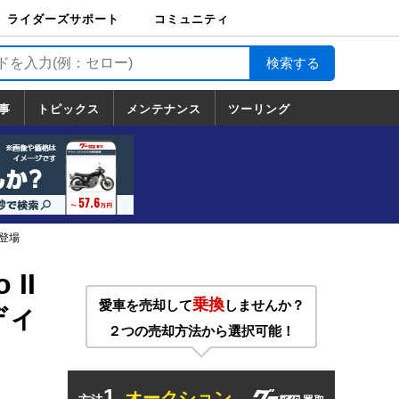
ライダーズサポート
コミュニティ
ライダーズサポート
バイク輸送
バイクガレージライ
バイク車両保険
ロードサービス
バイク試乗
コミュニティ
日記
ツーリング
カスタム
TOP
フ
TOP
事
トピックス
メンテナンス
ツーリング
トピックス
ホンダ
ヤマハ
スズキ
カワサキ
ハーレーダ
BMW
ドゥカティ
トライアン
メンテナンス
基本整備
部位別メンテ
工具の使い方
ツール100選
メンテのうん
一覧
ビッドソン
フ
一覧
ちく
が登場
II
乗換
愛車を売却して
しませんか？
ディ
２つの売却方法から選択可能！
1.
オークション