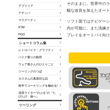
そのままに。世界中のラ
アプリリア
幅な改良を加えたオートバイ用
アディバ
マラグーティ
ソフト面ではナビゲーシ
KTM
内が可能に、また洗練さ
PGO
プレイをオートバイ向け
ショートコラム集
レトロバイク・グラフティ
バイク乗りの勘所
ウェア屋さんのひとりごと
ツーリングのつぼ
カスタムの真面目な話
医学でコーナリングを極める!
流浪ライター“のぶを”の『た
びたび、旅へ』
ツーリング