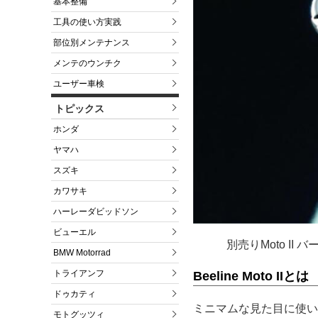
基本整備
工具の使い方実践
部位別メンテナンス
メンテのウンチク
ユーザー車検
トピックス
ホンダ
ヤマハ
スズキ
カワサキ
ハーレーダビッドソン
ビューエル
別売りMoto I
BMW Motorrad
トライアンフ
Beeline Moto IIとは
ドゥカティ
ミニマムな見た目に使い
モトグッツィ