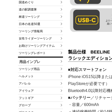
国道めぐり
道の駅調査隊
林道ツーリング
日本の名道50選
ツーリング情報局
女性ライダーツーリング
お助けツーリングアイテム
製品仕様 BEELINE
ツーリングレポート
ラシックエディショ
用品インプレ
ツーリング用品
■対応スマートフォン
ヘルメット
iPhone iOS15以降ま
PlayStoreが必要です）
アパレル
Bluetooth4.0以降対応機
アイウェア
■バッテリー
／リチャー
フットギア
・容量／600mAh
グローブ
・連続稼働時間／約14