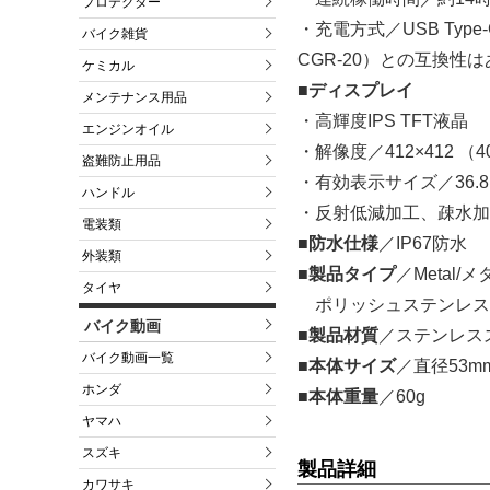
プロテクター
・充電方式／USB Type
バイク雑貨
CGR-20）との互換性
ケミカル
■ディスプレイ
メンテナンス用品
・高輝度IPS TFT液晶
エンジンオイル
・解像度／412×412 （40
盗難防止用品
・有効表示サイズ／36.8
ハンドル
・反射低減加工、疎水加
電装類
■防水仕様
／IP67防水
外装類
■製品タイプ
／Metal/メ
タイヤ
ポリッシュステンレス
バイク動画
■製品材質
／ステンレス
バイク動画一覧
■本体サイズ
／直径53m
ホンダ
■本体重量
／60g
ヤマハ
スズキ
製品詳細
カワサキ