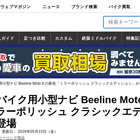
ウェブマガジン
ニュース
ブランド検索
バイク買取
バイクブロス・
原付＆ミニバイ
スポーツ＆ネイ
アメリカン＆ツ
ビッグスクータ
オフロード
バージンハーレ
バージンBMW
バージンドゥカ
バージントライ
ニュース
車両情報
イベント
キャンペ
トピック
バイク用
バイクパ
書籍・
サポート
お知らせ
ブランドを検
ブランドボイ
バイク買取
マガジンズ
ク
キッド
アラー
ー
ー
ティ
アンフ
TOP
ーン
ス
品
ーツ
DVD
索
ス
入ガイド
足つき比較
カスタム
絶版ミドルバイク
特集記
入ガイド
ンダ
マハ
ズキ
ワサキ
カスタム
ホンダ
ヤマハ
スズキ
カワサキ
道の駅調査隊
ツーリング情報局
日本の道50選
国道めぐり
林道ツーリング
絶版ミドルバイク
ホンダ
ヤマハ
スズキ
カワサキ
覧
一覧
一覧
型ナビ Beeline Moto II の新色「ミラーポリッシュ クラシックエディション」
ク用小型ナビ Beeline Moto 
ラーポリッシュ クラシックエ
登場
 更新日： 2026年05月15日（金）
ツーリング用品