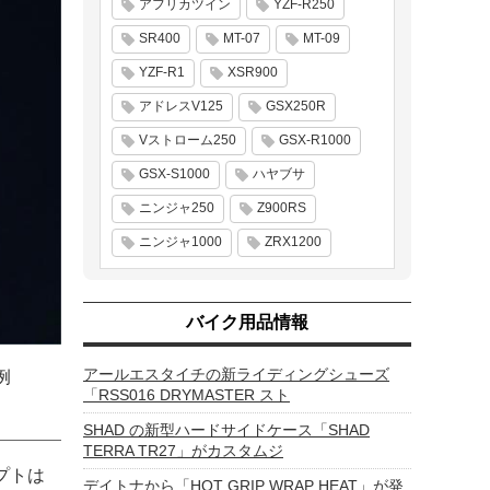
アフリカツイン
YZF-R250
SR400
MT-07
MT-09
YZF-R1
XSR900
アドレスV125
GSX250R
Vストローム250
GSX-R1000
GSX-S1000
ハヤブサ
ニンジャ250
Z900RS
ニンジャ1000
ZRX1200
バイク用品情報
アールエスタイチの新ライディングシューズ
例
「RSS016 DRYMASTER スト
SHAD の新型ハードサイドケース「SHAD
TERRA TR27」がカスタムジ
プトは
デイトナから「HOT GRIP WRAP HEAT」が発