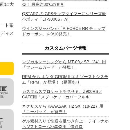
能に大
売！ 最高約80℃の巻き
QSTARZ の GPSラップタイマーにシリーズ最
小ボディ「LT-9000S」が
ルート案
ウインズジャパンが「A-FORCE RR チョップ
ディス
ドカーボン」を9/10発売！
カスタムパーツ情報
マジカルレーシングから MT-09／SP（24）用
「フレームガード」が登場！
RPM から ホンダ GROM用エキゾーストシステ
ム「RPM」が登場！（動画あり
カスタムスプロケットを見せる、Z900RS／
CAFE用「スプロケットカバーフルキ
ネクサスから KAWASAKI H2 SX（18-22）用
「ニーパッド」が発売！
ゲル素材入りで快適＆足つき向上！ デイトナか
ら Vストローム250SX用「快適ロ