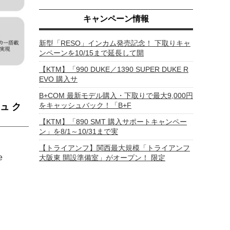
キャンペーン情報
新型「RESO」インカム発売記念！ 下取りキャ
ンペーンを10/15まで延長して開
【KTM】「990 DUKE／1390 SUPER DUKE R
EVO 購入サ
B+COM 最新モデル購入・下取りで最大9,000円
をキャッシュバック！「B+F
ュ ク
【KTM】「890 SMT 購入サポートキャンペー
ン」を8/1～10/31まで実
【トライアンフ】関西最大規模「トライアンフ
e
大阪東 開設準備室」がオープン！ 限定