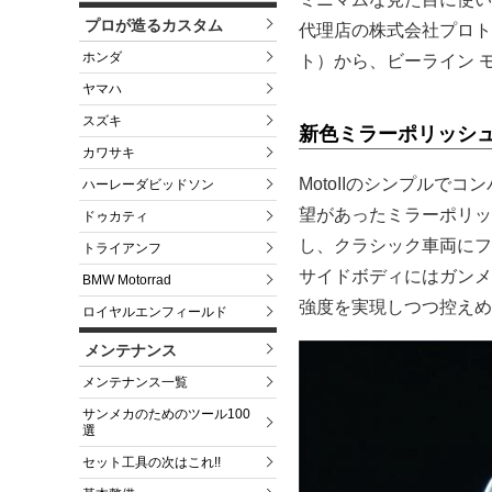
プロが造るカスタム
代理店の株式会社プロト
ホンダ
ト）から、ビーライン 
ヤマハ
スズキ
新色ミラーポリッシ
カワサキ
MotoIIのシンプル
ハーレーダビッドソン
望があったミラーポリッ
ドゥカティ
し、クラシック車両にフ
トライアンフ
サイドボディにはガンメ
BMW Motorrad
強度を実現しつつ控えめ
ロイヤルエンフィールド
メンテナンス
メンテナンス一覧
サンメカのためのツール100
選
セット工具の次はこれ!!