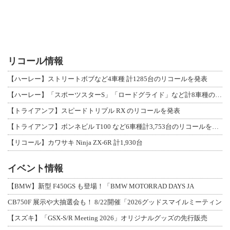
リコール情報
【ハーレー】ストリートボブなど4車種 計1285台のリコールを発表
【ハーレー】「スポーツスターS」「ロードグライド」など計8車種のリコールを発表
【トライアンフ】スピードトリプル RX のリコールを発表
【トライアンフ】ボンネビル T100 など6車種計3,753台のリコールを発表
【リコール】カワサキ Ninja ZX-6R 計1,930台
イベント情報
【BMW】新型 F450GS も登場！「BMW MOTORRAD DAYS JA
CB750F 展示や大抽選会も！ 8/22開催「2026グッドスマイルミーティン
【スズキ】「GSX-S/R Meeting 2026」オリジナルグッズの先行販売