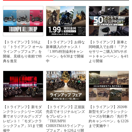
【トライアンフ】5/16よ
【トライアンフ】お得な
【トライアンフ】新車と
り「トライアンフ オール
新車購入のチャンス！
同時購入でお得！「アク
ラインアップフェア」を
「1.99%特別金利キャン
セサリーご購入50%サポ
開催、見積もり依頼で特
ペーン」を6/30まで開催
ートキャンペーン」を4/1
典を進呈
中
より開催
【トライアンフ】新モダ
【トライアンフ】正規販
【トライアンフ】2026年
ンクラシックシリーズ試
売店でオリジナルピンズ
新型モダンクラシックシ
乗でオリジナルグッズプ
をプレゼント！
リーズが対象の「先行予
レゼント！「モダンクラ
「TRIUMPH
約キャンペーン」を12/26
シックフェア」3/1まで開
CHRISTMASラインアッ
まで実施中！
催中
プフェア」を12/6より開