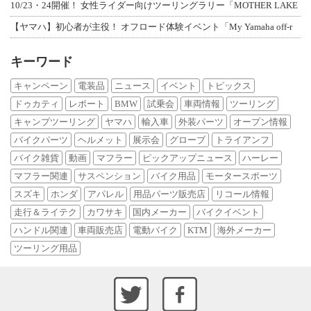
10/23・24開催！ 女性ライダー向けツーリングラリー「MOTHER LAKE
【ヤマハ】初心者が主役！ オフロード体験イベント「My Yamaha off-r
キーワード
キャンペーン
電装品
ニュース
イベント
トピックス
ドゥカティ
レポート
BMW
試乗会
車両情報
ツーリング
キャンプツーリング
ヤマハ
輸入車
外装パーツ
オープン情報
バイクパーツ
ヘルメット
展示会
グローブ
トライアンフ
バイク雑貨
動画
マフラー
ピックアップニュース
ハーレー
マフラー関連
サスペンション
バイク用品
モータースポーツ
スズキ
ホンダ
アパレル
用品パーツ販売店
リコール情報
走行＆ライテク
カワサキ
国内メーカー
バイクイベント
ハンドル関連
車両販売店
電動バイク
KTM
海外メーカー
ツーリング用品