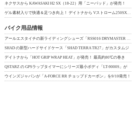
ネクサスから KAWASAKI H2 SX（18-22）用「ニーパッド」が発売！
ゲル素材入りで快適＆足つき向上！ デイトナから Vストローム250SX用「快適ロ
バイク用品情報
アールエスタイチの新ライディングシューズ「RSS016 DRYMASTER スト
SHAD の新型ハードサイドケース「SHAD TERRA TR27」がカスタムジ
デイトナから「HOT GRIP WRAP HEAT」が発売！ 最高約80℃の巻き
QSTARZ の GPSラップタイマーにシリーズ最小ボディ「LT-9000S」が
ウインズジャパンが「A-FORCE RR チョップドカーボン」を9/10発売！