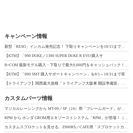
キャンペーン情報
新型「RESO」インカム発売記念！ 下取りキャンペーンを10/15まで延長して開
【KTM】「990 DUKE／1390 SUPER DUKE R EVO 購入サ
B+COM 最新モデル購入・下取りで最大9,000円をキャッシュバック！「B+F
【KTM】「890 SMT 購入サポートキャンペーン」を8/1～10/31まで実
【トライアンフ】関西最大規模「トライアンフ大阪東 開設準備室」がオープン！ 限定
カスタムパーツ情報
マジカルレーシングから MT-09／SP（24）用「フレームガード」が登場！
RPM から ホンダ GROM用エキゾーストシステム「RPM」が登場！（動画あり
カスタムスプロケットを見せる、Z900RS／CAFE用「スプロケットカバーフルキ