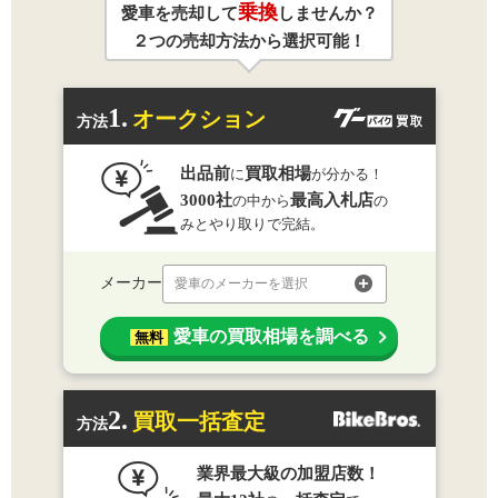
乗換
愛車を売却して
しませんか？
２つの売却方法から選択可能！
1.
オークション
方法
出品前
買取相場
に
が分かる！
3000社
最高入札店
の中から
の
みとやり取りで完結。
メーカー
愛車のメーカーを選択
愛車の買取相場を調べる
無料
2.
買取一括査定
方法
業界最大級の加盟店数！