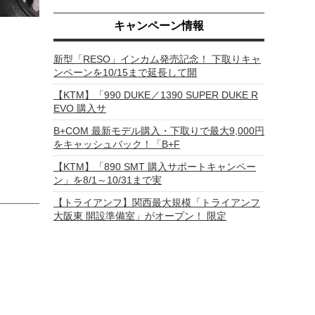
キャンペーン情報
新型「RESO」インカム発売記念！ 下取りキャ
ンペーンを10/15まで延長して開
【KTM】「990 DUKE／1390 SUPER DUKE R
EVO 購入サ
B+COM 最新モデル購入・下取りで最大9,000円
をキャッシュバック！「B+F
【KTM】「890 SMT 購入サポートキャンペー
ン」を8/1～10/31まで実
【トライアンフ】関西最大規模「トライアンフ
大阪東 開設準備室」がオープン！ 限定