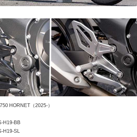
750 HORNET（2025-）
H19-BB
H19-SL