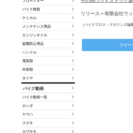
その他ウッドストック製
プロテクター
バイク雑貨
リリース＝有限会社ウッド
ケミカル
（バイクブロス・マガジンズ編
メンテナンス用品
エンジンオイル
盗難防止用品
ツイー
ハンドル
電装類
外装類
タイヤ
バイク動画
バイク動画一覧
ホンダ
ヤマハ
スズキ
カワサキ