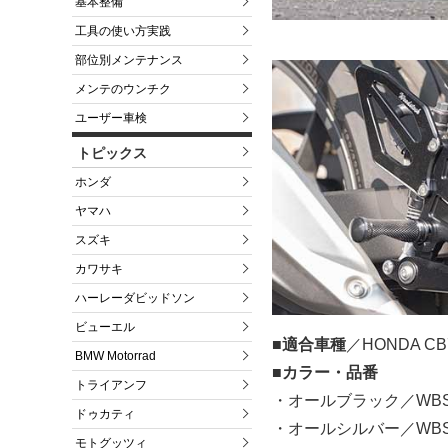
基本整備
工具の使い方実践
部位別メンテナンス
メンテのウンチク
ユーザー車検
トピックス
ホンダ
ヤマハ
スズキ
カワサキ
ハーレーダビッドソン
ビューエル
■適合車種
／HONDA CB
BMW Motorrad
■カラー・品番
トライアンフ
・オールブラック／WBS-
ドゥカティ
・オールシルバー／WBS-
モトグッツィ