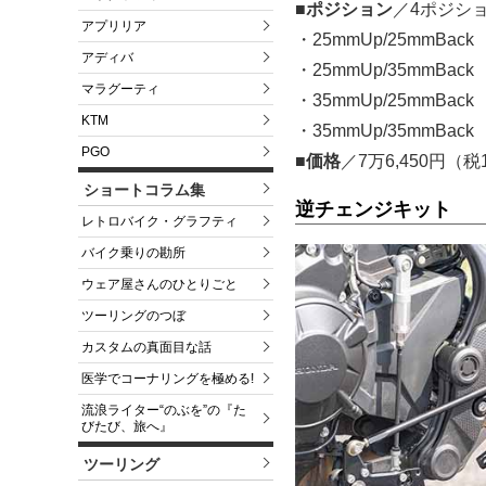
■ポジション
／4ポジシ
アプリリア
・25mmUp/25mmBack
アディバ
・25mmUp/35mmBack
マラグーティ
・35mmUp/25mmBack
KTM
・35mmUp/35mmBack
PGO
■価格
／7万6,450円（
ショートコラム集
逆チェンジキット
レトロバイク・グラフティ
バイク乗りの勘所
ウェア屋さんのひとりごと
ツーリングのつぼ
カスタムの真面目な話
医学でコーナリングを極める!
流浪ライター“のぶを”の『た
びたび、旅へ』
ツーリング