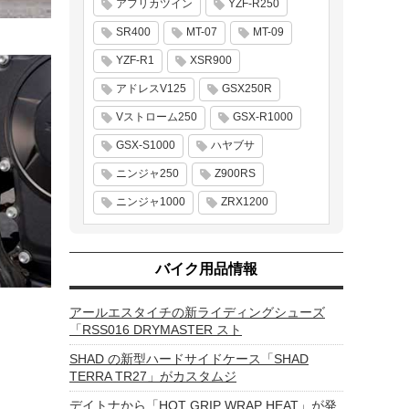
アフリカツイン
YZF-R250
SR400
MT-07
MT-09
YZF-R1
XSR900
アドレスV125
GSX250R
Vストローム250
GSX-R1000
GSX-S1000
ハヤブサ
ニンジャ250
Z900RS
ニンジャ1000
ZRX1200
バイク用品情報
アールエスタイチの新ライディングシューズ
「RSS016 DRYMASTER スト
SHAD の新型ハードサイドケース「SHAD
TERRA TR27」がカスタムジ
デイトナから「HOT GRIP WRAP HEAT」が発