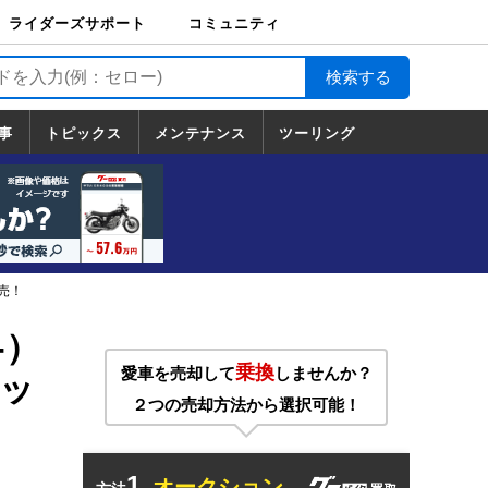
ライダーズサポート
コミュニティ
ライダーズサポート
バイク輸送
バイクガレージライ
バイク車両保険
ロードサービス
バイク試乗
コミュニティ
日記
ツーリング
カスタム
TOP
フ
TOP
事
トピックス
メンテナンス
ツーリング
トピックス
ホンダ
ヤマハ
スズキ
カワサキ
ハーレーダ
BMW
ドゥカティ
トライアン
メンテナンス
基本整備
部位別メンテ
工具の使い方
ツール100選
メンテのうん
一覧
ビッドソン
フ
一覧
ちく
売！
-）
乗換
愛車を売却して
しませんか？
ッ
２つの売却方法から選択可能！
1.
オークション