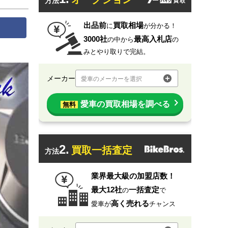
方法
出品前
買取相場
に
が分かる！
3000社
最高入札店
の中から
の
みとやり取りで完結。
メーカー
愛車のメーカーを選択
愛車の買取相場を調べる
無料
2.
買取一括査定
方法
業界最大級の加盟店数！
最大12社
一括査定
の
で
高く売れる
愛車が
チャンス