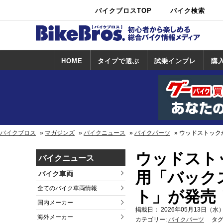
バイクブロスTOP
バイク検索
中古バイ
カタログ検
ショップ検
ク・新車検
索
索
索
HOME
タイプで選ぶ
試乗インプレ
購
スポーツ＆ネ
原付＆ミニバ
アメリカン＆
ビッグスクー
オフロード
試乗インプレ
ホンダ
ヤマハ
スズキ
カワサキ
ハーレー
BMW
トライアンフ
ドゥカティ
購
ホ
ヤ
ス
カ
イキッド
イク
クルーザー
ター
一覧
一
バイクブロス
マガジンズ
バイクニュース
バイクパーツ
ウッドストックか
ウッドストック
バイクニュース
用「バック
バイク車両
全てのバイク車両情報
ト」が発売
国内メーカー
掲載日： 2026年05月13日（水）
海外メーカー
カテゴリー:
バイクパーツ
タグ