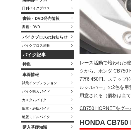
日刊バイクブロス
書籍・DVD発売情報
書籍・DVD
バイクブロスのお知らせ
バイクブロス通販
バイク記事
レース活動で培われた確
特集
クから、ホンダ
CB750
車両情報
7万6,450円。ステ
試乗インプレッション
ルシルバー」の2色を用
バイク購入ガイド
用意される（価格は全て
カスタムバイク
CB750 HORNETを
旧車・絶版バイク
絶版ミドルバイク
HONDA CB7
購入基礎知識