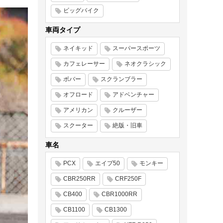
ビッグバイク
車両タイプ
ネイキッド
スーパースポーツ
カフェレーサー
ネオクラシック
ボバー
スクランブラー
オフロード
アドベンチャー
アメリカン
クルーザー
スクーター
絶版・旧車
車名
PCX
エイプ50
モンキー
CBR250RR
CRF250F
CB400
CBR1000RR
CB1100
CB1300