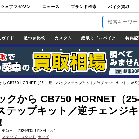
ウェブマガジン
ニュース
ブランド検索
バイク買取
バイクブロス・
原付＆ミニバイ
スポーツ＆ネイ
アメリカン＆ツ
ビッグスクータ
オフロード
バージンハーレ
バージンBMW
バージンドゥカ
バージントライ
ニュース
車両情報
イベント
キャンペ
トピック
バイク用
バイクパ
書籍・
サポート
お知らせ
ブランドを検
ブランドボイ
バイク買取
マガジンズ
ク
キッド
アラー
ー
ー
ティ
アンフ
TOP
ーン
ス
品
ーツ
DVD
索
ス
入ガイド
足つき比較
カスタム
絶版ミドルバイク
特集記
入ガイド
ンダ
マハ
ズキ
ワサキ
カスタム
ホンダ
ヤマハ
スズキ
カワサキ
道の駅調査隊
ツーリング情報局
日本の道50選
国道めぐり
林道ツーリング
絶版ミドルバイク
ホンダ
ヤマハ
スズキ
カワサキ
覧
一覧
一覧
ら CB750 HORNET（25-）用「バックステップキット／逆チェンジキット」が発
から CB750 HORNET（25
ステップキット／逆チェンジキ
！
 更新日： 2026年05月13日（水）
:
ステップ・スタンド
,
ホンダ