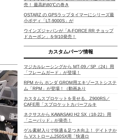
売！ 最高約80℃の巻き
QSTARZ の GPSラップタイマーにシリーズ最
小ボディ「LT-9000S」が
ウインズジャパンが「A-FORCE RR チョップ
ドカーボン」を9/10発売！
カスタムパーツ情報
マジカルレーシングから MT-09／SP（24）用
「フレームガード」が登場！
RPM から ホンダ GROM用エキゾーストシステ
ム「RPM」が登場！（動画あり
カスタムスプロケットを見せる、Z900RS／
CAFE用「スプロケットカバーフルキ
ネクサスから KAWASAKI H2 SX（18-22）用
「ニーパッド」が発売！
ゲル素材入りで快適＆足つき向上！ デイトナか
ら Vストローム250SX用「快適ロ