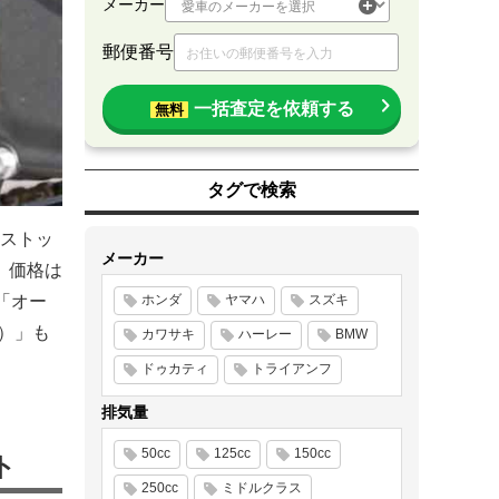
メーカー
郵便番号
一括査定を依頼する
無料
タグで検索
ストッ
メーカー
。価格は
「オー
ホンダ
ヤマハ
スズキ
）」も
カワサキ
ハーレー
BMW
ドゥカティ
トライアンフ
排気量
50cc
125cc
150cc
ト
250cc
ミドルクラス