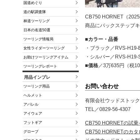
国道めぐり
道の駅調査隊
CB750 HORNET（
林道ツーリング
商品にバックステップキ
日本の名道50選
■カラー・品番
ツーリング情報局
・ブラック／RVS-H19-
女性ライダーツーリング
・シルバー／RVS-H19-
お助けツーリングアイテム
■価格
／3万635円（税1
ツーリングレポート
用品インプレ
お問い合わせ
ツーリング用品
ヘルメット
有限会社ウッドストック
アパレル
TEL／0829-56-4307
アイウェア
CB750 HORNET
フットギア
CB750 HORNETの
グローブ