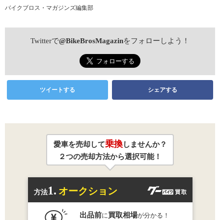
バイクブロス・マガジンズ編集部
Twitterで
@BikeBrosMagazin
をフォローしよう！
ツイートする
シェアする
乗換
愛車を売却して
しませんか？
２つの売却方法から選択可能！
1.
オークション
方法
出品前
買取相場
に
が分かる！