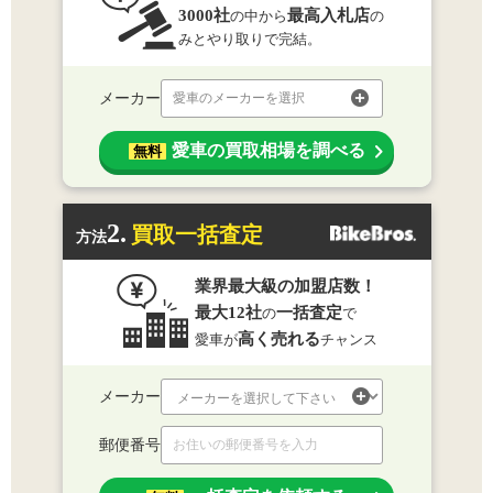
3000社
最高入札店
の中から
の
みとやり取りで完結。
メーカー
愛車のメーカーを選択
愛車の買取相場を調べる
無料
2.
買取一括査定
方法
業界最大級の加盟店数！
最大12社
一括査定
の
で
高く売れる
愛車が
チャンス
メーカー
郵便番号