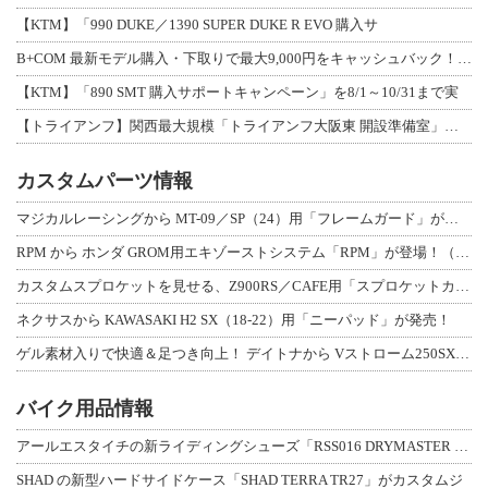
【KTM】「990 DUKE／1390 SUPER DUKE R EVO 購入サ
B+COM 最新モデル購入・下取りで最大9,000円をキャッシュバック！「B+F
【KTM】「890 SMT 購入サポートキャンペーン」を8/1～10/31まで実
【トライアンフ】関西最大規模「トライアンフ大阪東 開設準備室」がオープン！ 限定
カスタムパーツ情報
マジカルレーシングから MT-09／SP（24）用「フレームガード」が登場！
RPM から ホンダ GROM用エキゾーストシステム「RPM」が登場！（動画あり
カスタムスプロケットを見せる、Z900RS／CAFE用「スプロケットカバーフルキ
ネクサスから KAWASAKI H2 SX（18-22）用「ニーパッド」が発売！
ゲル素材入りで快適＆足つき向上！ デイトナから Vストローム250SX用「快適ロ
バイク用品情報
アールエスタイチの新ライディングシューズ「RSS016 DRYMASTER スト
SHAD の新型ハードサイドケース「SHAD TERRA TR27」がカスタムジ