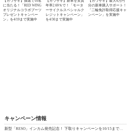
【カワサキ】抽選で10名
【カワサキ】新車を実質
【カワサキ】最大4万円
に当たる！「RED WING
年率2.69％で！「モータ
分の新車購入サポート！
オリジナルコラボブーツ
ーサイクルスペシャルク
「二輪免許取得応援キャ
プレゼントキャンペー
レジットキャンペーン」
ンペーン」を実施中
ン」を4/19まで実施中
を4/30まで実施中
キャンペーン情報
新型「RESO」インカム発売記念！ 下取りキャンペーンを10/15まで延長して開