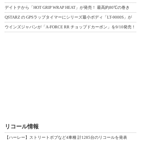
デイトナから「HOT GRIP WRAP HEAT」が発売！ 最高約80℃の巻き
QSTARZ の GPSラップタイマーにシリーズ最小ボディ「LT-9000S」が
ウインズジャパンが「A-FORCE RR チョップドカーボン」を9/10発売！
リコール情報
【ハーレー】ストリートボブなど4車種 計1285台のリコールを発表