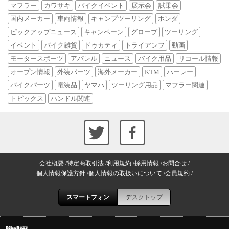
マフラー
カワサキ
バイクイベント
展示会
試乗会
国内メーカー
車両情報
キャンプツーリング
ホンダ
ピックアップニュース
キャンペーン
グローブ
ツーリング
イベント
バイク雑貨
ドゥカティ
トライアンフ
動画
モータースポーツ
アパレル
ニュース
バイク用品
リコール情報
オープン情報
外装パーツ
海外メーカー
KTM
ハーレー
バイクパーツ
電装品
ヤマハ
ツーリング用品
マフラー関連
トピックス
ハンドル関連
会社概要
特定商取引法
利用規約
採用情報
お問合せ
個人情報保護方針
個人情報の取扱いについて
会員規約
スマートフォン
デスクトップ