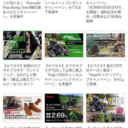
ツが当たる！「Kawasaki
ンヘルメットプレゼント
キャンペーン
Plaza Racing Team 8耐応援
キャンペーン」を7/12ま
「ELIMINATOR DAYS」
ありがとうキャンペー
で実施中
を開催！ 成約記念や展
ン」を実施中
示・試乗会など3企画を
展開
【カワサキ】全国のカワ
【カワサキ】カワサキプ
【カワサキ】最大5万円
サキプラザで「Tシャツ
ラザで試してお得に購入
分クーポン進呈！
フェア」を6/27より開
「Ninja 1100SX レンタル
「Ninja/W ステップアッ
催！ 2枚以上購入でノベ
キャッシュバックキャン
プキャンペーン」を4/1よ
ルティをプレゼント
ペーン」を実施中
り実施