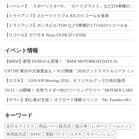
【ハーレー】「スポーツスターS」「ロードグライド」など計8車種のリコールを発表
【トライアンフ】スピードトリプル RX のリコールを発表
【トライアンフ】ボンネビル T100 など6車種計3,753台のリコールを発表
【リコール】カワサキ Ninja ZX-6R 計1,930台
イベント情報
【BMW】新型 F450GS も登場！「BMW MOTORRAD DAYS JA
CB750F 展示や大抽選会も！ 8/22開催「2026グッドスマイルミーティン
【スズキ】「GSX-S/R Meeting 2026」オリジナルグッズの先行販売
10/23・24開催！ 女性ライダー向けツーリングラリー「MOTHER LAKE
【ヤマハ】初心者が主役！ オフロード体験イベント「My Yamaha off-r
キーワード
走行＆ライテク
用品パーツ販売店
輸入車
レポート
ヘルメット
車両販売店
BMW
電動バイク
スズキ
サスペンション