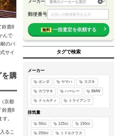
メーカー
郵便番号
て鈴鹿8
一括査定を依頼する
無料
かんで
8耐のパ
タグで検索
式サイ
メーカー
グを購
ホンダ
ヤマハ
スズキ
カワサキ
ハーレー
BMW
ドゥカティ
トライアンフ
S（京都
「鈴鹿8
排気量
ます。
50cc
125cc
150cc
入るこ
250cc
ミドルクラス