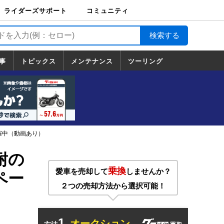
ライダーズサポート
コミュニティ
ライダーズサポート
バイク輸送
バイクガレージライ
バイク車両保険
ロードサービス
バイク試乗
コミュニティ
日記
ツーリング
カスタム
TOP
フ
TOP
事
トピックス
メンテナンス
ツーリング
トピックス
ホンダ
ヤマハ
スズキ
カワサキ
ハーレーダ
BMW
ドゥカティ
トライアン
メンテナンス
基本整備
部位別メンテ
工具の使い方
ツール100選
メンテのうん
一覧
ビッドソン
フ
一覧
ちく
催中（動画あり）
耐の
乗換
愛車を売却して
しませんか？
ペー
２つの売却方法から選択可能！
1.
オークション