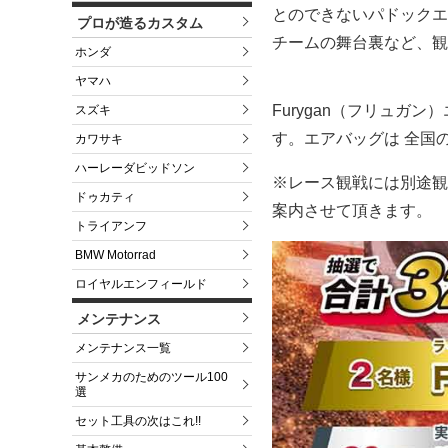
とのできないパドックエ
プロが造るカスタム
チームの舞台裏など、観
ホンダ
ヤマハ
Furygan（フリュ
スズキ
す。エアバッグは 全国
カワサキ
ハーレーダビッドソン
※レース観戦には別途観
ドゥカティ
案内させて頂きます。
トライアンフ
BMW Motorrad
ロイヤルエンフィールド
メンテナンス
メンテナンス一覧
サンメカのためのツール100
選
セット工具の次はこれ!!