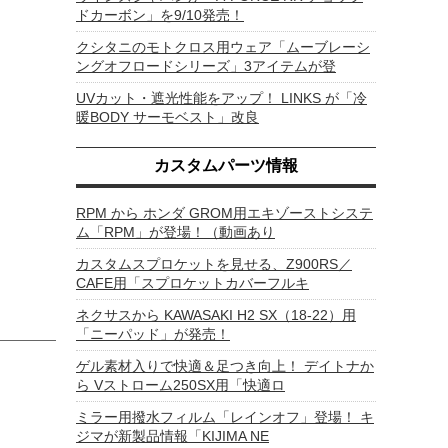
ドカーボン」を9/10発売！
クシタニのモトクロス用ウェア「ムーブレーシ
ングオフロードシリーズ」3アイテムが登
UVカット・遮光性能をアップ！ LINKS が「冷
暖BODY サーモベスト」改良
カスタムパーツ情報
RPM から ホンダ GROM用エキゾーストシステ
ム「RPM」が登場！（動画あり
カスタムスプロケットを見せる、Z900RS／
CAFE用「スプロケットカバーフルキ
ネクサスから KAWASAKI H2 SX（18-22）用
「ニーパッド」が発売！
ゲル素材入りで快適＆足つき向上！ デイトナか
ら Vストローム250SX用「快適ロ
ミラー用撥水フィルム「レインオフ」登場！ キ
ジマが新製品情報「KIJIMA NE