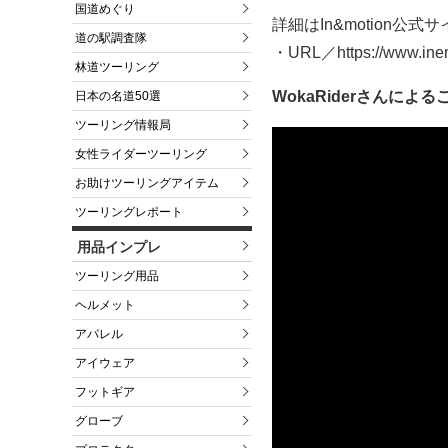
国道めぐり
詳細はIn&motion公
道の駅調査隊
・URL／https://www.inem
林道ツーリング
WokaRiderさんによ
日本の名道50選
ツーリング情報局
女性ライダーツーリング
お助けツーリングアイテム
ツーリングレポート
用品インプレ
ツーリング用品
ヘルメット
アパレル
アイウェア
フットギア
グローブ