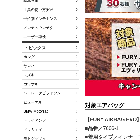
基本整備
工具の使い方実践
部位別メンテナンス
メンテのウンチク
ユーザー車検
トピックス
ホンダ
ヤマハ
スズキ
カワサキ
ハーレーダビッドソン
ビューエル
対象エアバッグ
BMW Motorrad
【FURY AIRBAG EVO
トライアンフ
■品番
／7806-1
ドゥカティ
■着用タイプ
／インナー
モトグッツィ