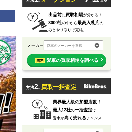
方法
出品前
買取相場
に
が分かる！
3000社
最高入札店
の中から
の
みとやり取りで完結。
メーカー
愛車のメーカーを選択
愛車の買取相場を調べる
無料
2.
買取一括査定
方法
業界最大級の加盟店数！
最大12社
一括査定
の
で
高く売れる
愛車が
チャンス