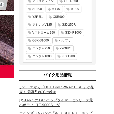
アフリカツイン
YZF-R250
SR400
MT-07
MT-09
YZF-R1
XSR900
アドレスV125
GSX250R
Vストローム250
GSX-R1000
GSX-S1000
ハヤブサ
ニンジャ250
Z900RS
ニンジャ1000
ZRX1200
バイク用品情報
デイトナから「HOT GRIP WRAP HEAT」が発
売！ 最高約80℃の巻き
QSTARZ の GPSラップタイマーにシリーズ最
小ボディ「LT-9000S」が
ウインズジャパンが「A-FORCE RR チョップ