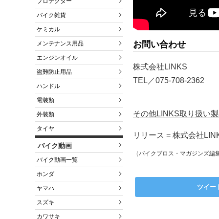
プロテクター
バイク雑貨
ケミカル
お問い合わせ
メンテナンス用品
エンジンオイル
株式会社LINKS
盗難防止用品
TEL／075-708-2362
ハンドル
電装類
その他LINKS取り扱
外装類
タイヤ
リリース = 株式会社LIN
バイク動画
（バイクブロス・マガジンズ編
バイク動画一覧
ホンダ
ツイー
ヤマハ
スズキ
カワサキ