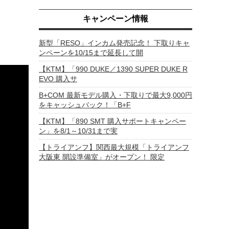
キャンペーン情報
新型「RESO」インカム発売記念！ 下取りキャ
ンペーンを10/15まで延長して開
【KTM】「990 DUKE／1390 SUPER DUKE R
EVO 購入サ
B+COM 最新モデル購入・下取りで最大9,000円
をキャッシュバック！「B+F
【KTM】「890 SMT 購入サポートキャンペー
ン」を8/1～10/31まで実
【トライアンフ】関西最大規模「トライアンフ
大阪東 開設準備室」がオープン！ 限定