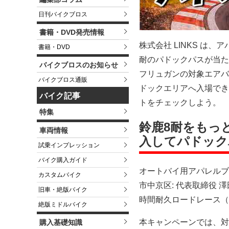
日刊バイクブロス
書籍・DVD発売情報
株式会社 LINKS は、
書籍・DVD
耐のパドックパスが当た
バイクブロスのお知らせ
フリュガンの対象エアバ
バイクブロス通販
ドックエリアへ入場でき
バイク記事
トをチェックしよう。
特集
鈴鹿8耐をもっ
車両情報
入してパドック
試乗インプレッション
バイク購入ガイド
オートバイ用アパレルブラ
カスタムバイク
市中京区: 代表取締役 
旧車・絶版バイク
時間耐久ロードレース（
絶版ミドルバイク
本キャンペーンでは、対
購入基礎知識