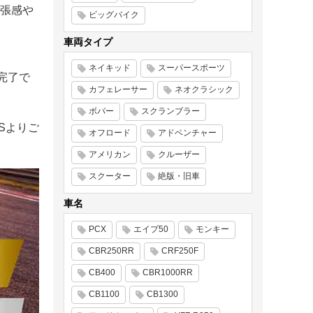
張感や
ビッグバイク
車両タイプ
ネイキッド
スーパースポーツ
完了で
カフェレーサー
ネオクラシック
ボバー
スクランブラー
Sよりご
オフロード
アドベンチャー
アメリカン
クルーザー
スクーター
絶版・旧車
車名
PCX
エイプ50
モンキー
CBR250RR
CRF250F
CB400
CBR1000RR
CB1100
CB1300