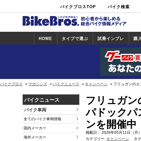
バイクブロスTOP
バイク検索
中古バイ
カタログ検
ショップ検
ク・新車検
索
索
索
HOME
タイプで選ぶ
試乗インプレ
購
スポーツ＆ネ
原付＆ミニバ
アメリカン＆
ビッグスクー
オフロード
試乗インプレ
ホンダ
ヤマハ
スズキ
カワサキ
ハーレー
BMW
トライアンフ
ドゥカティ
購
ホ
ヤ
ス
カ
イキッド
イク
クルーザー
ター
一覧
一
バイクブロス
マガジンズ
バイクニュース
キャンペーン
フリュガンのエ
フリュガン
バイクニュース
パドックパス
バイク車両
全てのバイク車両情報
ンを開催中
国内メーカー
掲載日： 2026年05月11日（月）
海外メーカー
カテゴリー:
キャンペーン
タグ