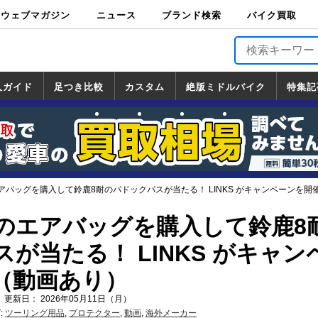
ウェブマガジン
ニュース
ブランド検索
バイク買取
バイクブロス・
原付＆ミニバイ
スポーツ＆ネイ
アメリカン＆ツ
ビッグスクータ
オフロード
バージンハーレ
バージンBMW
バージンドゥカ
バージントライ
ニュース
車両情報
イベント
キャンペ
トピック
バイク用
バイクパ
書籍・
サポート
お知らせ
ブランドを検
ブランドボイ
バイク買取
マガジンズ
ク
キッド
アラー
ー
ー
ティ
アンフ
TOP
ーン
ス
品
ーツ
DVD
索
ス
入ガイド
足つき比較
カスタム
絶版ミドルバイク
特集記
入ガイド
ンダ
マハ
ズキ
ワサキ
カスタム
ホンダ
ヤマハ
スズキ
カワサキ
道の駅調査隊
ツーリング情報局
日本の道50選
国道めぐり
林道ツーリング
絶版ミドルバイク
ホンダ
ヤマハ
スズキ
カワサキ
覧
一覧
一覧
アバッグを購入して鈴鹿8耐のパドックパスが当たる！ LINKS がキャンペーンを開
のエアバッグを購入して鈴鹿8
が当たる！ LINKS がキャン
（動画あり）
 更新日： 2026年05月11日（月）
:
ツーリング用品
,
プロテクター
,
動画
,
海外メーカー