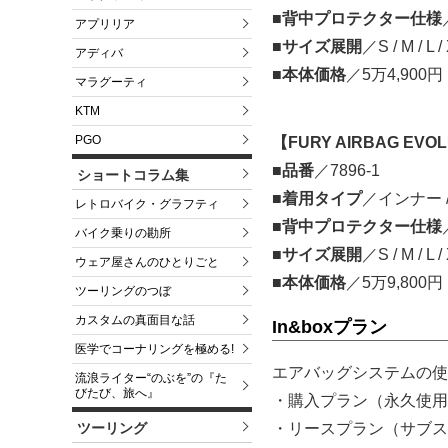
■背中プロテクター仕様
アプリリア
■サイズ展開
／S / M / L /
アディバ
■本体価格
／5万4,900
マラグーティ
KTM
PGO
【FURY AIRBAG EVOL
■品番
／7896-1
ショートコラム集
■着用タイプ
／インナー
レトロバイク・グラフティ
■背中プロテクター仕様
バイク乗りの勘所
■サイズ展開
／S / M / L /
ウェア屋さんのひとりごと
■本体価格
／5万9,800
ツーリングのつぼ
カスタムの真面目な話
In&boxプラン
医学でコーナリングを極める!
エアバッグシステムの使用
流浪ライター“のぶを”の『た
びたび、旅へ』
・購入プラン（永久使用権
・リースプラン（サブス
ツーリング