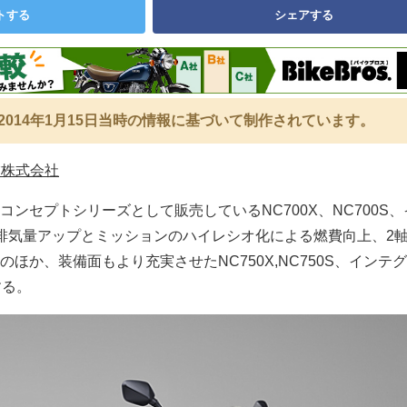
トする
シェアする
2014年1月15日当時の情報に基づいて制作されています。
業株式会社
ンセプトシリーズとして販売しているNC700X、NC700S
排気量アップとミッションのハイレシオ化による燃費向上、2
ほか、装備面もより充実させたNC750X,NC750S、インテ
する。