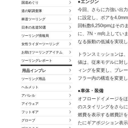
●エンジン
国道めぐり
今回、さらに力強い出力特
道の駅調査隊
に設定し、ボアを4.0m
林道ツーリング
回転数6,250rpmはそ
日本の名道50選
に、7N・m向上してい
ツーリング情報局
なる振動の低減を実現し
女性ライダーツーリング
お助けツーリングアイテム
トランスミッションは、
ツーリングレポート
値は、従来モデルに対し1
ィングを変更し、ブレー
用品インプレ
フラー内の構造を変更し
ツーリング用品
ヘルメット
●車体・装備
アパレル
オフロードイメージをほ
アイウェア
のスタイリングをさらに
フットギア
燃費を表示する燃費計を
グローブ
たにギアポジション表示