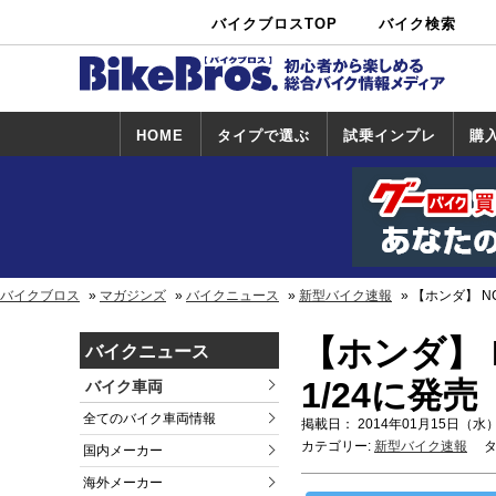
バイクブロスTOP
バイク検索
中古バイ
カタログ検
ショップ検
ク・新車検
索
索
索
HOME
タイプで選ぶ
試乗インプレ
購
スポーツ＆ネ
原付＆ミニバ
アメリカン＆
ビッグスクー
オフロード
試乗インプレ
ホンダ
ヤマハ
スズキ
カワサキ
ハーレー
BMW
トライアンフ
ドゥカティ
購
ホ
ヤ
ス
カ
イキッド
イク
クルーザー
ター
一覧
一
バイクブロス
マガジンズ
バイクニュース
新型バイク速報
【ホンダ】 NC
【ホンダ】 
バイクニュース
1/24に発売
バイク車両
全てのバイク車両情報
掲載日： 2014年01月15日（水）
カテゴリー:
新型バイク速報
タ
国内メーカー
海外メーカー