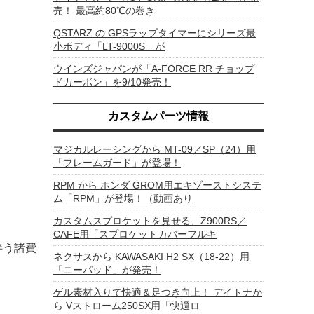
売！ 最高約80℃の巻き
QSTARZ の GPSラップタイマーにシリーズ最
小ボディ「LT-9000S」が
ウインズジャパンが「A-FORCE RR チョップ
ドカーボン」を9/10発売！
カスタムパーツ情報
マジカルレーシングから MT-09／SP（24）用
「フレームガード」が登場！
RPM から ホンダ GROM用エキゾーストシステ
ム「RPM」が登場！（動画あり
カスタムスプロケットを見せる、Z900RS／
CAFE用「スプロケットカバーフルキ
伴う諸費
ネクサスから KAWASAKI H2 SX（18-22）用
「ニーパッド」が発売！
ゲル素材入りで快適＆足つき向上！ デイトナか
ら Vストローム250SX用「快適ロ