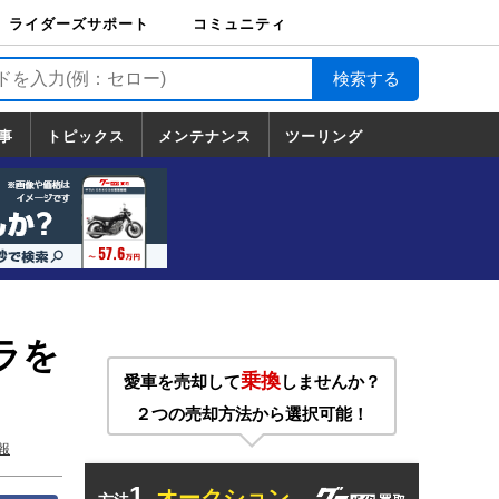
ライダーズサポート
コミュニティ
ライダーズサポート
バイク輸送
バイクガレージライ
バイク車両保険
ロードサービス
バイク試乗
コミュニティ
日記
ツーリング
カスタム
TOP
フ
TOP
事
トピックス
メンテナンス
ツーリング
トピックス
ホンダ
ヤマハ
スズキ
カワサキ
ハーレーダ
BMW
ドゥカティ
トライアン
メンテナンス
基本整備
部位別メンテ
工具の使い方
ツール100選
メンテのうん
一覧
ビッドソン
フ
一覧
ちく
グラを
乗換
愛車を売却して
しませんか？
２つの売却方法から選択可能！
報
1.
オークション