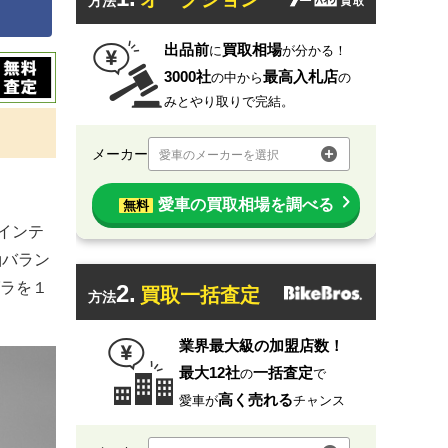
方法
出品前
買取相場
に
が分かる！
3000社
最高入札店
の中から
の
みとやり取りで完結。
メーカー
愛車のメーカーを選択
愛車の買取相場を調べる
無料
、インテ
軸バラン
グラを１
2.
買取一括査定
方法
業界最大級の加盟店数！
最大12社
一括査定
の
で
高く売れる
愛車が
チャンス