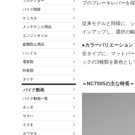
プロテクター
プのブレーキレバーを採
バイク雑貨
ケミカル
従来モデルと同様に、シ
メンテナンス用品
インアップし、選択の幅
エンジンオイル
盗難防止用品
●カラーバリエーション
全タイプに、マットパー
ハンドル
ックの3種類を新色とし
電装類
外装類
タイヤ
＝NC750Sの主な特長＝
バイク動画
バイク動画一覧
ホンダ
ヤマハ
スズキ
カワサキ