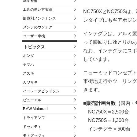
基本整備
工具の使い方実践
NC750XとNC750
部位別メンテナンス
ンタイプにもギアポジシ
メンテのウンチク
インテグラは、アルミ製
ユーザー車検
って膝回りにゆとりのあ
トピックス
なお、インテグラにスポ
ホンダ
しています。
ヤマハ
ニューミッドコンセプト
スズキ
市街地走行やツーリング
カワサキ
きます。
ハーレーダビッドソン
ビューエル
■販売計画台数（国内・
BMW Motorrad
NC750X＝2,500台
トライアンフ
NC750S＝1,300台
ドゥカティ
インテグラ＝500台
モトグッツィ