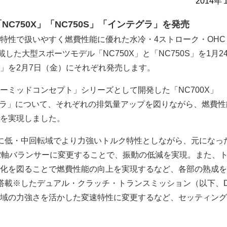
2014年
C750X」「NC750S」「インテグラ」を発売
ルク特性で扱いやすく燃費性能に優れた水冷・4ストローク・OHC
載した大型スポーツモデル「NC750X」と「NC750S」を1月2
」を2月7日（金）にそれぞれ発売します。
ーミッドコンセプト」シリーズとして開発した「NC700X」
テグラ」について、それぞれの排気量アップを図りながら、燃費
を実現しました。
に低・中回転域でより力強いトルク特性としながら、元になっ
2軸バランサーに変更することで、振動の低減を実現。また、
化を図ることで燃費性能の向上を実現するなど、各部の熟成を
搭載※したデュアル・クラッチ・トランスミッション（以下、D
域の力強さを活かした変速特性に変更するなど、セッティング