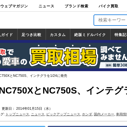
ウェブマガジン
ニュース
ブランド検索
バイク買取
バイクブロス・
原付＆ミニバイ
スポーツ＆ネイ
アメリカン＆ツ
ビッグスクータ
オフロード
バージンハーレ
バージンBMW
バージンドゥカ
バージントライ
ニュース
車両情報
イベント
キャンペ
トピック
バイク用
バイクパ
書籍・
サポート
お知らせ
ブランドを検
ブランドボイ
バイク買取
マガジンズ
ク
キッド
アラー
ー
ー
ティ
アンフ
TOP
ーン
ス
品
ーツ
DVD
索
ス
入ガイド
足つき比較
カスタム
絶版ミドルバイク
特集記
入ガイド
ンダ
マハ
ズキ
ワサキ
カスタム
ホンダ
ヤマハ
スズキ
カワサキ
道の駅調査隊
ツーリング情報局
日本の道50選
国道めぐり
林道ツーリング
絶版ミドルバイク
ホンダ
ヤマハ
スズキ
カワサキ
覧
一覧
一覧
750XとNC750S、インテグラを1/24に発売
NC750XとNC750S、インテ
 更新日： 2014年01月15日（水）
グ:
トップニュース
,
ニュース
,
ピックアップニュース
,
ホンダ
,
国内メーカー
,
車両情