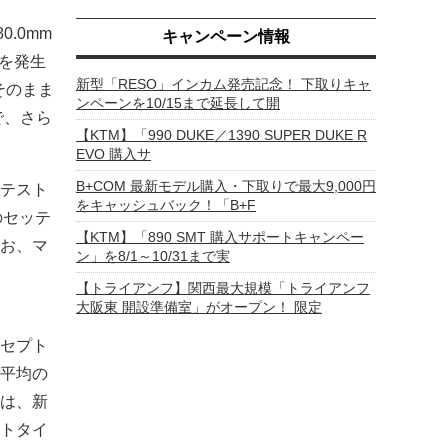
.0mm
キャンペーン情報
値を発生
新型「RESO」インカム発売記念！ 下取りキャ
はそのまま
ンペーンを10/15まで延長して開
で、さら
【KTM】「990 DUKE／1390 SUPER DUKE R
EVO 購入サ
B+COM 最新モデル購入・下取りで最大9,000円
行テスト
をキャッシュバック！「B+F
のセッテ
【KTM】「890 SMT 購入サポートキャンペー
お、マ
ン」を8/1～10/31まで実
【トライアンフ】関西最大規模「トライアンフ
大阪東 開設準備室」がオープン！ 限定
セプト
平均の
は、新
トタイ