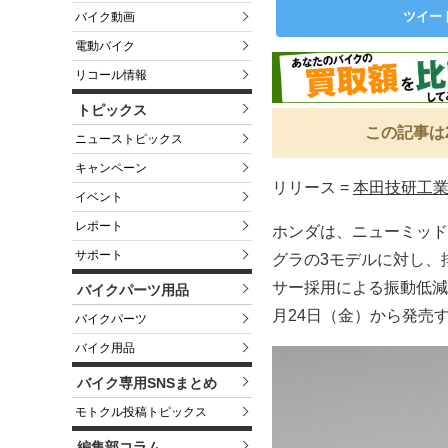
ツイー
バイク動画
電動バイク
リコール情報
トピックス
この記事は
ニューストピックス
キャンペーン
リリース =
本田技研工
イベント
レポート
ホンダは、ニューミッドコ
サポート
グラの3モデルに対し、
サー採用による振動低減の
バイクパーツ用品
月24日（金）から発売
バイクパーツ
バイク用品
バイク専用SNSまとめ
モトクル投稿トピックス
編集部コラム