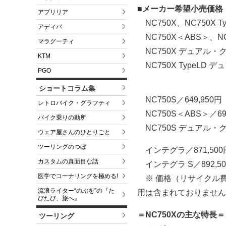
■メーカー希望小売価格
アプリリア
NC750X、NC750X Ty
アディバ
NC750X＜ABS＞、NC7
マラグーティ
NC750X デュアル・
KTM
NC750X TypeLD
PGO
ショートコラム集
NC750S／649,950円
レトロバイク・グラフティ
NC750S＜ABS＞／699
バイク乗りの勘所
NC750S デュアル・ク
ウェア屋さんのひとりごと
ツーリングのつぼ
インテグラ／871,500
カスタムの真面目な話
インテグラ S／892,50
医学でコーナリングを極める!
※ 価格（リサイクル
流浪ライター“のぶを”の『た
用は含まれておりません
びたび、旅へ』
＝NC750Xの主な特長＝
ツーリング