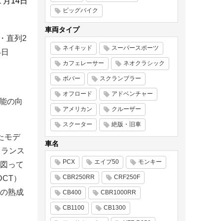
１月14日
ビッグバイク
車両タイプ
・直列2
ネイキッド
スーパースポーツ
4日
カフェレーサー
ネオクラシック
ボバー
スクランブラー
オフロード
アドベンチャー
性能の向
アメリカン
クルーザー
スクーター
絶版・旧車
たモデ
車名
トランス
PCX
エイプ50
モンキー
図って
CBR250RR
CRF250F
CT）
の熟成
CB400
CBR1000RR
CB1100
CB1300