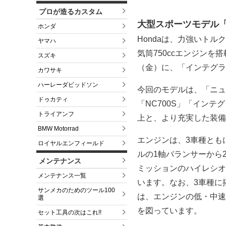
プロが造るカスタム
大型スポーツモデル「N
ホンダ
Hondaは、力強いト
ヤマハ
気筒750ccエンジンを搭
スズキ
（金）に、「インテグラ
カワサキ
ハーレーダビッドソン
今回のモデルは、「ニュ
ドゥカティ
「NC700S」「イン
トライアンフ
上と、より充実した装備
BMW Motorrad
エンジンは、3車種とも
ロイヤルエンフィールド
ルの1軸バランサーから
メンテナンス
ミッションのハイレシオ
メンテナンス一覧
います。なお、3車種に
サンメカのためのツール100
は、エンジンの低・中速
選
を図っています。
セット工具の次はこれ!!