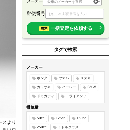
メーカー
郵便番号
一括査定を依頼する
無料
タグで検索
メーカー
ホンダ
ヤマハ
スズキ
カワサキ
ハーレー
BMW
ドゥカティ
トライアンフ
排気量
50cc
125cc
150cc
ースより
250cc
ミドルクラス