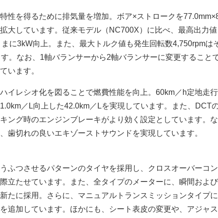
性を得るために排気量を増加。ボア×ストロークを77.0mm×80
m拡大しています。従来モデル（NC700X）に比べ、最高出力
のままに3kW向上。また、最大トルク値も発生回転数4,750rpm
ます。なお、1軸バランサーから2軸バランサーに変更すること
ています。
ハイレシオ化を図ることで燃費性能を向上。60km／h定地走
.0km／L向上した42.0km／Lを実現しています。また、DCT
キング時のエンジンブレーキがより効く設定としています。な
、歯切れの良いエキゾーストサウンドを実現しています。
うふつさせるパターンのタイヤを採用し、クロスオーバーコン
際立たせています。また、全タイプのメーターに、瞬間および
新たに採用。さらに、マニュアルトランスミッションタイプに
を追加しています。ほかにも、シート表皮の変更や、アジャス