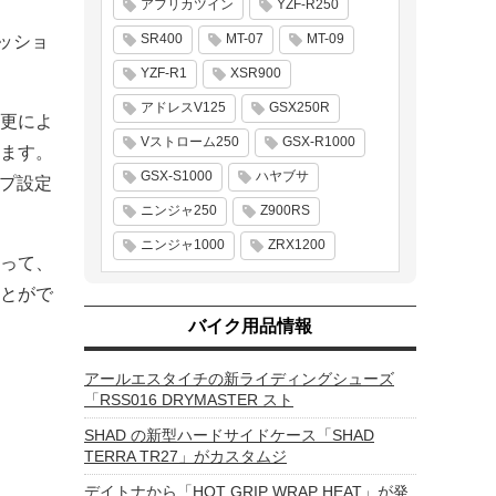
アフリカツイン
YZF-R250
SR400
MT-07
MT-09
ミッショ
YZF-R1
XSR900
アドレスV125
GSX250R
更によ
Vストローム250
GSX-R1000
ます。
GSX-S1000
ハヤブサ
イプ設定
ニンジャ250
Z900RS
ニンジャ1000
ZRX1200
って、
とがで
バイク用品情報
アールエスタイチの新ライディングシューズ
「RSS016 DRYMASTER スト
SHAD の新型ハードサイドケース「SHAD
TERRA TR27」がカスタムジ
デイトナから「HOT GRIP WRAP HEAT」が発