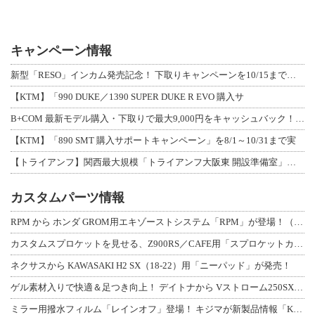
キャンペーン情報
新型「RESO」インカム発売記念！ 下取りキャンペーンを10/15まで延長して開
【KTM】「990 DUKE／1390 SUPER DUKE R EVO 購入サ
B+COM 最新モデル購入・下取りで最大9,000円をキャッシュバック！「B+F
【KTM】「890 SMT 購入サポートキャンペーン」を8/1～10/31まで実
【トライアンフ】関西最大規模「トライアンフ大阪東 開設準備室」がオープン！ 限定
カスタムパーツ情報
RPM から ホンダ GROM用エキゾーストシステム「RPM」が登場！（動画あり
カスタムスプロケットを見せる、Z900RS／CAFE用「スプロケットカバーフルキ
ネクサスから KAWASAKI H2 SX（18-22）用「ニーパッド」が発売！
ゲル素材入りで快適＆足つき向上！ デイトナから Vストローム250SX用「快適ロ
ミラー用撥水フィルム「レインオフ」登場！ キジマが新製品情報「KIJIMA NE