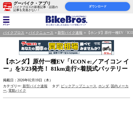
グーバイク・アプリ
ダウンロード
バイクブロスの新着記事・話題の
記事を見逃さない！
バイクブロス
バイクニュース
新型バイク速報
【ホンダ】原付一種EV「ICON
【ホンダ】原付一種EV「ICON e:／アイコン イ
ー」を3/23発売！ 81km走行×着脱式バッテリー
掲載日：2026年02月19日（木）
カテゴリー:
新型バイク速報
タグ:
ピックアップニュース
,
ホンダ
,
国内メーカ
ー
,
電動バイク