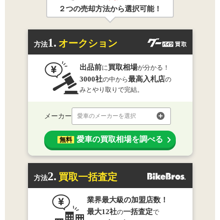
２つの売却方法から選択可能！
1.
オークション
方法
出品前
買取相場
に
が分かる！
3000社
最高入札店
の中から
の
みとやり取りで完結。
メーカー
愛車のメーカーを選択
愛車の買取相場を調べる
無料
2.
買取一括査定
方法
業界最大級の加盟店数！
最大12社
一括査定
の
で