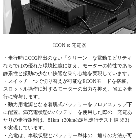
ICON e: 充電器
・走行時にCO2排出のない「クリーン」な電動モビリティ
ならではの優れた環境性能に加え、モーターの特性である
静粛性と振動の少ない快適な乗り心地を実現しています。
・スイッチ一つで切り替えが可能なECONモードを搭載。
スロットル操作に対するモーターの出力を抑え、省エネ走
行に寄与します。
・動力用電源となる着脱式バッテリーをフロアステップ下
に配置。満充電状態のバッテリーを使用した際の一充電あ
たりの走行距離は、81km（30km/h定地走行テスト値 ※3）
を実現しています。
・充電は、車載状態とバッテリー単体の二通りの方法が可