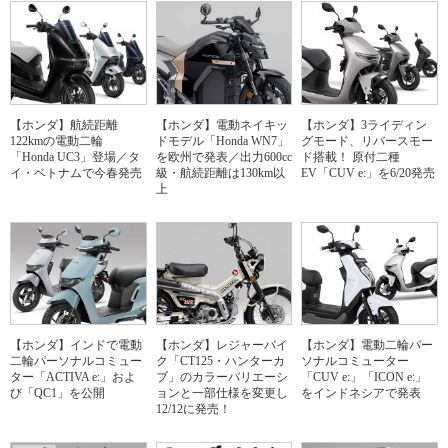
【ホンダ】航続距離
【ホンダ】電動ネイキッ
【ホンダ】3ライディン
122kmの電動二輪
ドモデル「Honda WN7」
グモード、リバースモー
「Honda UC3」登場／タ
を欧州で発表／出力600cc
ド搭載！ 原付二種
イ・ベトナムで今春発売
級・航続距離は130km以
EV「CUV e:」を6/20発売
上
【ホンダ】インドで電動
【ホンダ】レジャーバイ
【ホンダ】電動二輪パー
二輪パーソナルコミュー
ク「CT125・ハンターカ
ソナルコミューター
ター「ACTIVA e:」およ
ブ」のカラーバリエーシ
「CUV e:」「ICON e:」
び「QC1」を公開
ョンと一部仕様を変更し
をインドネシアで発表
12/12に発売！