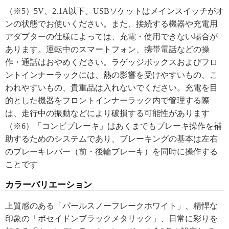
（※5）5V、2.1A以下。USBソケットはメインスイッチがオ
ンの状態でお使いください。また、接続する機器や充電用
アダプターの仕様によっては、充電・使用できない場合が
あります。運転中のスマートフォン、携帯電話などの操
作・通話はおやめください。ラゲッジボックスおよびフロ
ントインナーラックには、熱の影響を受けやすいもの、こ
われやすいもの、貴重品は入れないでください。充電を目
的とした機器をフロントインナーラック内で管理する際
は、走行中の振動などにより破損する可能性があります
（※6）「コンビブレーキ」はあくまでもブレーキ操作を補
助するためのシステムであり、ブレーキングの基本は左右
のブレーキレバー（前・後輪ブレーキ）を同時に操作する
ことです
カラーバリエーション
上質感のある「パールスノーフレークホワイト」、精悍な
印象の「ポセイドンブラックメタリック」、日常に彩りを