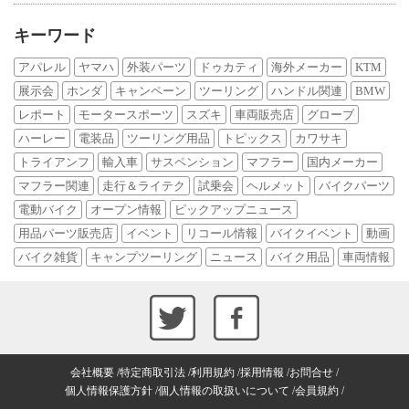
キーワード
アパレル
ヤマハ
外装パーツ
ドゥカティ
海外メーカー
KTM
展示会
ホンダ
キャンペーン
ツーリング
ハンドル関連
BMW
レポート
モータースポーツ
スズキ
車両販売店
グローブ
ハーレー
電装品
ツーリング用品
トピックス
カワサキ
トライアンフ
輸入車
サスペンション
マフラー
国内メーカー
マフラー関連
走行＆ライテク
試乗会
ヘルメット
バイクパーツ
電動バイク
オープン情報
ピックアップニュース
用品パーツ販売店
イベント
リコール情報
バイクイベント
動画
バイク雑貨
キャンプツーリング
ニュース
バイク用品
車両情報
会社概要
特定商取引法
利用規約
採用情報
お問合せ
個人情報保護方針
個人情報の取扱いについて
会員規約