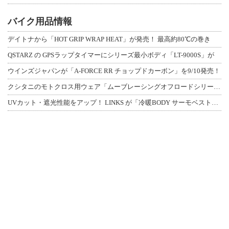
バイク用品情報
デイトナから「HOT GRIP WRAP HEAT」が発売！ 最高約80℃の巻き
QSTARZ の GPSラップタイマーにシリーズ最小ボディ「LT-9000S」が
ウインズジャパンが「A-FORCE RR チョップドカーボン」を9/10発売！
クシタニのモトクロス用ウェア「ムーブレーシングオフロードシリーズ」3アイテムが登
UVカット・遮光性能をアップ！ LINKS が「冷暖BODY サーモベスト」改良