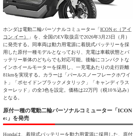
ホンダは電動二輪パーソナルコミューター「
ICON e:（アイ
コン イー）
」を、全国のEV取扱店で2026年3月23日（月）
に発売する。同車両は動力用電源に着脱式バッテリーを採
用した原付一種モデルとなっており、充電は車載状態とバ
ッテリー単体のどちらでも対応可能。後輪にコンパクトな
インホイールモーターを採用し、一充電あたりの走行距離
81kmを実現する。カラーは「パールスノーフレークホワイ
ト」「ポセイドンブラックメタリック」「キャンディラス
ターレッド」の全3色を設定。価格は22万円（税10％込み）
となる。
原付一種の電動二輪パーソナルコミューター「ICON
e:」を発売
Hondaは、着脱式バッテリーを動力用電源に採用した、原付