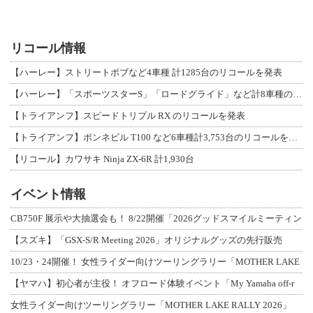
リコール情報
【ハーレー】ストリートボブなど4車種 計1285台のリコールを発表
【ハーレー】「スポーツスターS」「ロードグライド」など計8車種のリコールを発表
【トライアンフ】スピードトリプル RX のリコールを発表
【トライアンフ】ボンネビル T100 など6車種計3,753台のリコールを発表
【リコール】カワサキ Ninja ZX-6R 計1,930台
イベント情報
CB750F 展示や大抽選会も！ 8/22開催「2026グッドスマイルミーティン
【スズキ】「GSX-S/R Meeting 2026」オリジナルグッズの先行販売
10/23・24開催！ 女性ライダー向けツーリングラリー「MOTHER LAKE
【ヤマハ】初心者が主役！ オフロード体験イベント「My Yamaha off-r
女性ライダー向けツーリングラリー「MOTHER LAKE RALLY 2026」