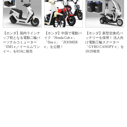
【ホンダ】国内ラインナ
【ホンダ】中国で電動バ
【ホンダ】新型交換式バ
ップ初となる電動二輪パ
イク「Honda Cub e:」
ッテリーを採用！ 法人向
ーソナルコミューター
「Dax e:」「ZOOMER
け電動三輪スクーター
「EM1 e:／イーエムワン
e:」を公開！
「GYRO CANOPY e:」を
イー」を8/24に発売
10/29発売