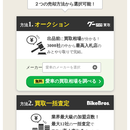
２つの売却方法から選択可能！
1.
オークション
方法
出品前
買取相場
に
が分かる！
3000社
最高入札店
の中から
の
みとやり取りで完結。
メーカー
愛車のメーカーを選択
愛車の買取相場を調べる
無料
2.
買取一括査定
方法
業界最大級の加盟店数！
最大12社
一括査定
の
で