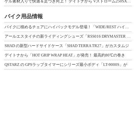
ゲル素材入りで快適＆足つき向上！ デイトナから Vストローム250SX用「快適ロ
バイク用品情報
バイクに積めるチェアにハイバックモデル登場！「WIDE/REST ハイバックチェ
アールエスタイチの新ライディングシューズ「RSS016 DRYMASTER スト
SHAD の新型ハードサイドケース「SHAD TERRA TR27」がカスタムジ
デイトナから「HOT GRIP WRAP HEAT」が発売！ 最高約80℃の巻き
QSTARZ の GPSラップタイマーにシリーズ最小ボディ「LT-9000S」が