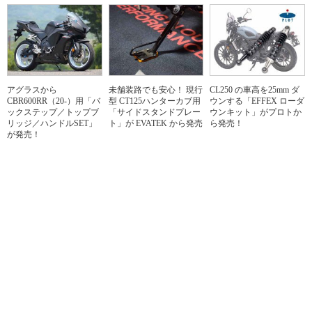
アグラスから
未舗装路でも安心！ 現行
CL250 の車高を25mm ダ
CBR600RR（20-）用「バ
型 CT125ハンターカブ用
ウンする「EFFEX ローダ
ックステップ／トップブ
「サイドスタンドプレー
ウンキット」がプロトか
リッジ／ハンドルSET」
ト」が EVATEK から発売
ら発売！
が発売！