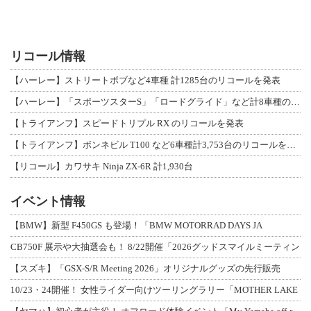
リコール情報
【ハーレー】ストリートボブなど4車種 計1285台のリコールを発表
【ハーレー】「スポーツスターS」「ロードグライド」など計8車種のリコールを発表
【トライアンフ】スピードトリプル RX のリコールを発表
【トライアンフ】ボンネビル T100 など6車種計3,753台のリコールを発表
【リコール】カワサキ Ninja ZX-6R 計1,930台
イベント情報
【BMW】新型 F450GS も登場！「BMW MOTORRAD DAYS JA
CB750F 展示や大抽選会も！ 8/22開催「2026グッドスマイルミーティン
【スズキ】「GSX-S/R Meeting 2026」オリジナルグッズの先行販売
10/23・24開催！ 女性ライダー向けツーリングラリー「MOTHER LAKE