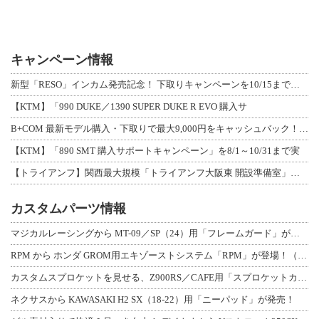
キャンペーン情報
新型「RESO」インカム発売記念！ 下取りキャンペーンを10/15まで延長して開
【KTM】「990 DUKE／1390 SUPER DUKE R EVO 購入サ
B+COM 最新モデル購入・下取りで最大9,000円をキャッシュバック！「B+F
【KTM】「890 SMT 購入サポートキャンペーン」を8/1～10/31まで実
【トライアンフ】関西最大規模「トライアンフ大阪東 開設準備室」がオープン！ 限定
カスタムパーツ情報
マジカルレーシングから MT-09／SP（24）用「フレームガード」が登場！
RPM から ホンダ GROM用エキゾーストシステム「RPM」が登場！（動画あり
カスタムスプロケットを見せる、Z900RS／CAFE用「スプロケットカバーフルキ
ネクサスから KAWASAKI H2 SX（18-22）用「ニーパッド」が発売！