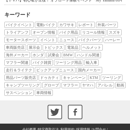
【ヤマハ】初心者が主役！ オフロード体験イベント「My Yamaha off-r
キーワード
バイクイベント
電動バイク
カワサキ
レポート
外装パーツ
トライアンフ
オープン情報
バイク用品
リコール情報
スズキ
モータースポーツ
イベント
ニュース
バイクパーツ
ハーレー
車両販売店
展示会
トピックス
電装品
ヘルメット
海外メーカー
ホンダ
試乗会
BMW
ハンドル関連
マフラー関連
バイク雑貨
ツーリング用品
輸入車
走行＆ライテク
ピックアップニュース
国内メーカー
用品パーツ販売店
ドゥカティ
キャンペーン
KTM
ツーリング
キャンプツーリング
グローブ
マフラー
ヤマハ
アパレル
動画
サスペンション
車両情報
会社概要
特定商取引法
利用規約
採用情報
お問合せ