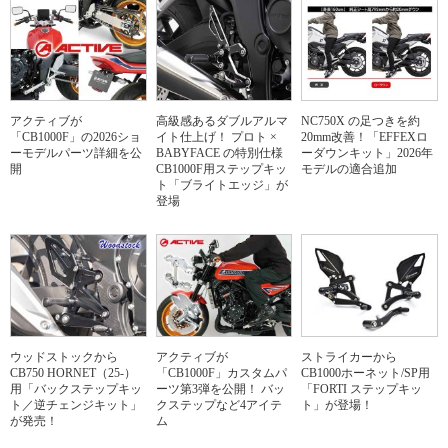
アクティブが
高級感あるダブルアルマ
NC750X の足つきを約
「CB1000F」の2026ショ
イト仕上げ！ プロト ×
20mm改善！「EFFEXロ
ーモデルパーツ詳細を公
BABYFACE の特別仕様
ーダウンキット」2026年
開
CB1000F用ステップキッ
モデルの適合追加
ト「ブライトエッジ」が
登場
ウッドストックから
アクティブが
ストライカーから
CB750 HORNET（25-）
「CB1000F」カスタムパ
CB1000ホーネット/SP用
用「バックステップキッ
ーツ第3弾を公開！ バッ
「FORTI ステップキッ
ト／逆チェンジキット」
クステップなど4アイテ
ト」が登場！
が発売！
ム