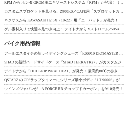
RPM から ホンダ GROM用エキゾーストシステム「RPM」が登場！（動画あり
カスタムスプロケットを見せる、Z900RS／CAFE用「スプロケットカバーフルキ
ネクサスから KAWASAKI H2 SX（18-22）用「ニーパッド」が発売！
ゲル素材入りで快適＆足つき向上！ デイトナから Vストローム250SX用「快適ロ
バイク用品情報
アールエスタイチの新ライディングシューズ「RSS016 DRYMASTER スト
SHAD の新型ハードサイドケース「SHAD TERRA TR27」がカスタムジ
デイトナから「HOT GRIP WRAP HEAT」が発売！ 最高約80℃の巻き
QSTARZ の GPSラップタイマーにシリーズ最小ボディ「LT-9000S」が
ウインズジャパンが「A-FORCE RR チョップドカーボン」を9/10発売！