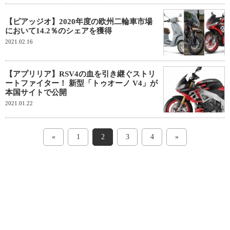
【ピアッジオ】2020年度の欧州二輪車市場
において14.2％のシェアを獲得
2021.02.16
【アプリリア】RSV4の血を引き継ぐストリ
ートファイター！ 新型「トゥオーノ V4」が
本国サイトで公開
2021.01.22
«
1
2
3
4
»