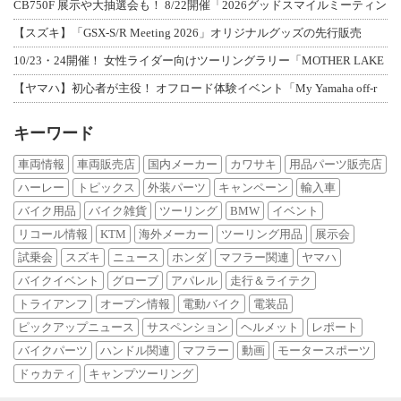
CB750F 展示や大抽選会も！ 8/22開催「2026グッドスマイルミーティン
【スズキ】「GSX-S/R Meeting 2026」オリジナルグッズの先行販売
10/23・24開催！ 女性ライダー向けツーリングラリー「MOTHER LAKE
【ヤマハ】初心者が主役！ オフロード体験イベント「My Yamaha off-r
キーワード
車両情報
車両販売店
国内メーカー
カワサキ
用品パーツ販売店
ハーレー
トピックス
外装パーツ
キャンペーン
輸入車
バイク用品
バイク雑貨
ツーリング
BMW
イベント
リコール情報
KTM
海外メーカー
ツーリング用品
展示会
試乗会
スズキ
ニュース
ホンダ
マフラー関連
ヤマハ
バイクイベント
グローブ
アパレル
走行＆ライテク
トライアンフ
オープン情報
電動バイク
電装品
ピックアップニュース
サスペンション
ヘルメット
レポート
バイクパーツ
ハンドル関連
マフラー
動画
モータースポーツ
ドゥカティ
キャンプツーリング