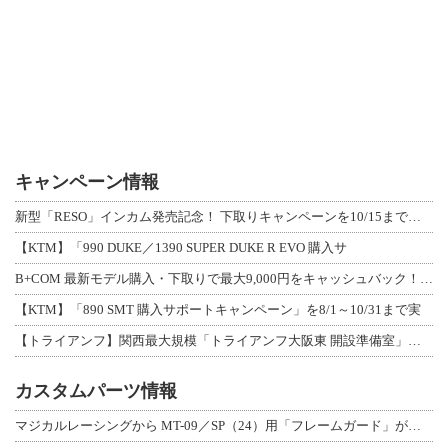
キャンペーン情報
新型「RESO」インカム発売記念！ 下取りキャンペーンを10/15まで延長して開
【KTM】「990 DUKE／1390 SUPER DUKE R EVO 購入サ
B+COM 最新モデル購入・下取りで最大9,000円をキャッシュバック！「B+F
【KTM】「890 SMT 購入サポートキャンペーン」を8/1～10/31まで実
【トライアンフ】関西最大規模「トライアンフ大阪東 開設準備室」がオープン！ 限定
カスタムパーツ情報
マジカルレーシングから MT-09／SP（24）用「フレームガード」が登場！