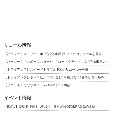
リコール情報
【ハーレー】ストリートボブなど4車種 計1285台のリコールを発表
【ハーレー】「スポーツスターS」「ロードグライド」など計8車種のリコールを発表
【トライアンフ】スピードトリプル RX のリコールを発表
【トライアンフ】ボンネビル T100 など6車種計3,753台のリコールを発表
【リコール】カワサキ Ninja ZX-6R 計1,930台
イベント情報
【BMW】新型 F450GS も登場！「BMW MOTORRAD DAYS JA