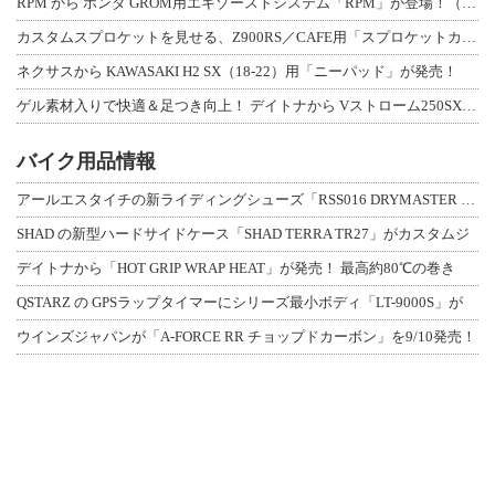
RPM から ホンダ GROM用エキゾーストシステム「RPM」が登場！（動画あり
カスタムスプロケットを見せる、Z900RS／CAFE用「スプロケットカバーフルキ
ネクサスから KAWASAKI H2 SX（18-22）用「ニーパッド」が発売！
ゲル素材入りで快適＆足つき向上！ デイトナから Vストローム250SX用「快適ロ
バイク用品情報
アールエスタイチの新ライディングシューズ「RSS016 DRYMASTER スト
SHAD の新型ハードサイドケース「SHAD TERRA TR27」がカスタムジ
デイトナから「HOT GRIP WRAP HEAT」が発売！ 最高約80℃の巻き
QSTARZ の GPSラップタイマーにシリーズ最小ボディ「LT-9000S」が
ウインズジャパンが「A-FORCE RR チョップドカーボン」を9/10発売！