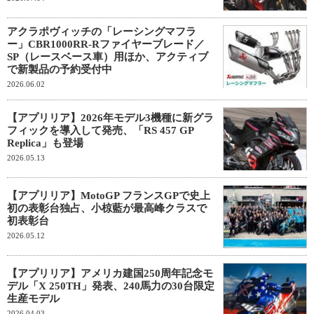
アクラポヴィッチの「レーシングマフラ
ー」CBR1000RR-Rファイヤーブレード／
SP（レースベース車）用ほか、アクティブ
で新製品の予約受付中
2026.06.02
【アプリリア】2026年モデル3機種に新グラ
フィックを導入して発売、「RS 457 GP
Replica」も登場
2026.05.13
【アプリリア】MotoGP フランスGPで史上
初の表彰台独占、小椋藍が最高峰クラスで
初表彰台
2026.05.12
【アプリリア】アメリカ建国250周年記念モ
デル「X 250TH」発表、240馬力の30台限定
生産モデル
2026.04.03