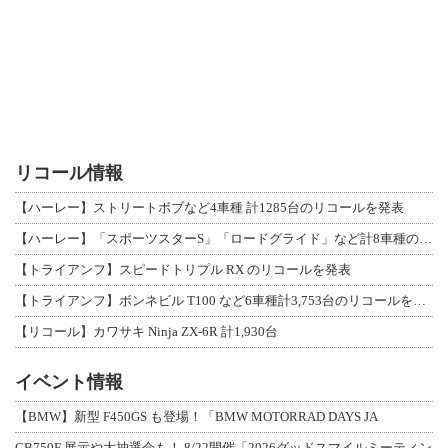
リコール情報
【ハーレー】ストリートボブなど4車種 計1285台のリコールを発表
【ハーレー】「スポーツスターS」「ロードグライド」など計8車種のリコールを発表
【トライアンフ】スピードトリプル RX のリコールを発表
【トライアンフ】ボンネビル T100 など6車種計3,753台のリコールを発表
【リコール】カワサキ Ninja ZX-6R 計1,930台
イベント情報
【BMW】新型 F450GS も登場！「BMW MOTORRAD DAYS JA
CB750F 展示や大抽選会も！ 8/22開催「2026グッドスマイルミーティン