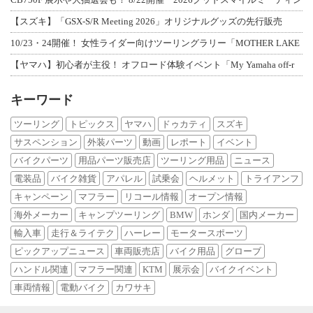
【スズキ】「GSX-S/R Meeting 2026」オリジナルグッズの先行販売
10/23・24開催！ 女性ライダー向けツーリングラリー「MOTHER LAKE
【ヤマハ】初心者が主役！ オフロード体験イベント「My Yamaha off-r
キーワード
ツーリング
トピックス
ヤマハ
ドゥカティ
スズキ
サスペンション
外装パーツ
動画
レポート
イベント
バイクパーツ
用品パーツ販売店
ツーリング用品
ニュース
電装品
バイク雑貨
アパレル
試乗会
ヘルメット
トライアンフ
キャンペーン
マフラー
リコール情報
オープン情報
海外メーカー
キャンプツーリング
BMW
ホンダ
国内メーカー
輸入車
走行＆ライテク
ハーレー
モータースポーツ
ピックアップニュース
車両販売店
バイク用品
グローブ
ハンドル関連
マフラー関連
KTM
展示会
バイクイベント
車両情報
電動バイク
カワサキ