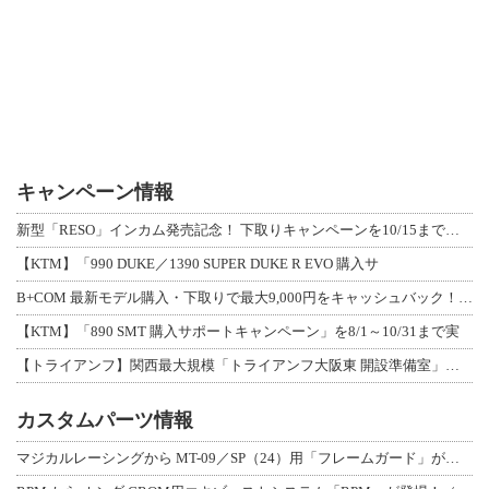
キャンペーン情報
新型「RESO」インカム発売記念！ 下取りキャンペーンを10/15まで延長して開
【KTM】「990 DUKE／1390 SUPER DUKE R EVO 購入サ
B+COM 最新モデル購入・下取りで最大9,000円をキャッシュバック！「B+F
【KTM】「890 SMT 購入サポートキャンペーン」を8/1～10/31まで実
【トライアンフ】関西最大規模「トライアンフ大阪東 開設準備室」がオープン！ 限定
カスタムパーツ情報
マジカルレーシングから MT-09／SP（24）用「フレームガード」が登場！