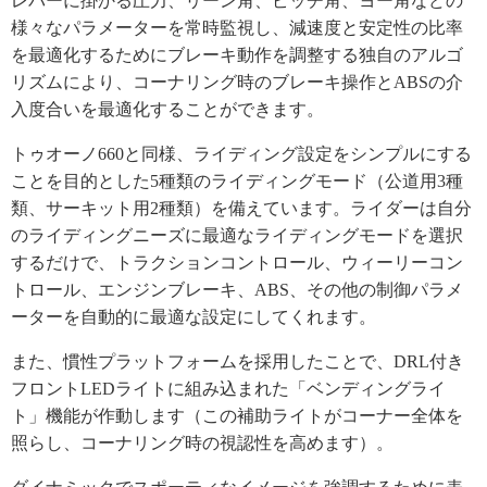
レバーに掛かる圧力、リーン角、ピッチ角、ヨー角などの
様々なパラメーターを常時監視し、減速度と安定性の比率
を最適化するためにブレーキ動作を調整する独自のアルゴ
リズムにより、コーナリング時のブレーキ操作とABSの介
入度合いを最適化することができます。
トゥオーノ660と同様、ライディング設定をシンプルにする
ことを目的とした5種類のライディングモード（公道用3種
類、サーキット用2種類）を備えています。ライダーは自分
のライディングニーズに最適なライディングモードを選択
するだけで、トラクションコントロール、ウィーリーコン
トロール、エンジンブレーキ、ABS、その他の制御パラメ
ーターを自動的に最適な設定にしてくれます。
また、慣性プラットフォームを採用したことで、DRL付き
フロントLEDライトに組み込まれた「ベンディングライ
ト」機能が作動します（この補助ライトがコーナー全体を
照らし、コーナリング時の視認性を高めます）。