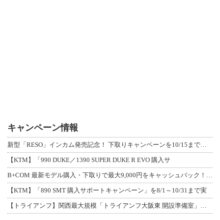
キャンペーン情報
新型「RESO」インカム発売記念！ 下取りキャンペーンを10/15まで延長して開
【KTM】「990 DUKE／1390 SUPER DUKE R EVO 購入サ
B+COM 最新モデル購入・下取りで最大9,000円をキャッシュバック！「B+F
【KTM】「890 SMT 購入サポートキャンペーン」を8/1～10/31まで実
【トライアンフ】関西最大規模「トライアンフ大阪東 開設準備室」がオープン！ 限定