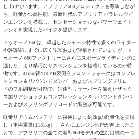
し上げています。アプリリア660プロジェクトを尊重しなが
ら、軽量かつ高性能、最新世代のアプリリア パラレルツイ
ンエンジンを搭載し、センセーショナルなパワーウェイト
レシオを実現したバイクを提供します。
トゥオーノ 660は、卓越したシャーシ特性で多くのライダー
や評論家にすでに広く認知および評価されていますが、ト
ゥオーノ 660ファクトリーはさらにスポーツライディングに
適した、より精巧なサスペンションを搭載しているのが特
徴です。41mm径のKYB製倒立フロントフォークはコンプレ
ッション＆リバウンドダンパーおよびスプリングプリロー
ドのフル調整が可能で、別体型リザーバーを備えたザック
ス製リアショックもコンプレッション＆リバウンドダンパ
ーおよびスプリングプリロードの調整が可能です。
軽量リチウムバッテリーの採用により約2kgの軽量化を実現
し（車両重量は181kg）、さらにエンジン性能が向上したこ
とで、アプリリアの全ての新型660モデルの主な目標の一つ