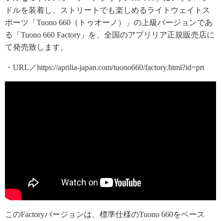
ドルを装着し、ストリートでも楽しめるライトウェイトス
ポーツ「Tuono 660（トゥオーノ）」の上級バージョンであ
る「Tuono 660 Factory」を、全国のアプリリア正規販売店に
て発売致します。
・URL／https://aprilia-japan.com/tuono660/factory.html?id=prt
このFactoryバージョンは、標準仕様のTuono 660をベース