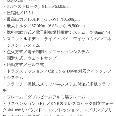
・ボア×ストローク／81mm×63.93mm
・圧縮比／13.5:1
・最高出力／100HP（73.5kW）/10,500rpm
・最大トルク／67.0Nm（6.83kgm）/8,500rpm
・燃料供給方式／電子制御燃料噴射システム、Φ48mmツイ
ンスロットルボディ、ライド・バイ・ワイヤ エンジンマネ
ージメントシステム
・点火方式／電子制御イグニッションシステム
・潤滑方式／ウェットサンプ
・始動方式／セルフ式
・トランスミッション／6速 Up ＆ Down 対応クイックシフ
トシステム
・クラッチ／機械式スリッパ―システム付湿式多板クラッ
チ
・フレーム／ダブルビームアルミ製フレーム
・サスペンション（F）／KYB製テレスコピック倒立フォー
ク Φ41mmリバウンド、コンプレッション、スプリングプリ