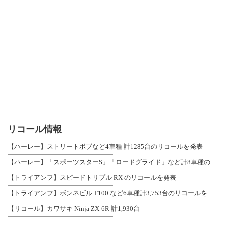
リコール情報
【ハーレー】ストリートボブなど4車種 計1285台のリコールを発表
【ハーレー】「スポーツスターS」「ロードグライド」など計8車種のリコールを発表
【トライアンフ】スピードトリプル RX のリコールを発表
【トライアンフ】ボンネビル T100 など6車種計3,753台のリコールを発表
【リコール】カワサキ Ninja ZX-6R 計1,930台