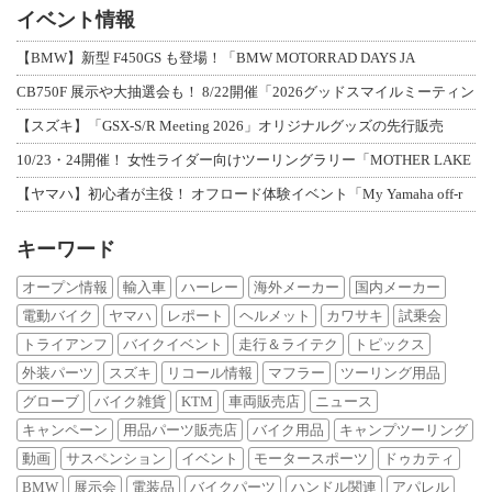
イベント情報
【BMW】新型 F450GS も登場！「BMW MOTORRAD DAYS JA
CB750F 展示や大抽選会も！ 8/22開催「2026グッドスマイルミーティン
【スズキ】「GSX-S/R Meeting 2026」オリジナルグッズの先行販売
10/23・24開催！ 女性ライダー向けツーリングラリー「MOTHER LAKE
【ヤマハ】初心者が主役！ オフロード体験イベント「My Yamaha off-r
キーワード
オープン情報
輸入車
ハーレー
海外メーカー
国内メーカー
電動バイク
ヤマハ
レポート
ヘルメット
カワサキ
試乗会
トライアンフ
バイクイベント
走行＆ライテク
トピックス
外装パーツ
スズキ
リコール情報
マフラー
ツーリング用品
グローブ
バイク雑貨
KTM
車両販売店
ニュース
キャンペーン
用品パーツ販売店
バイク用品
キャンプツーリング
動画
サスペンション
イベント
モータースポーツ
ドゥカティ
BMW
展示会
電装品
バイクパーツ
ハンドル関連
アパレル