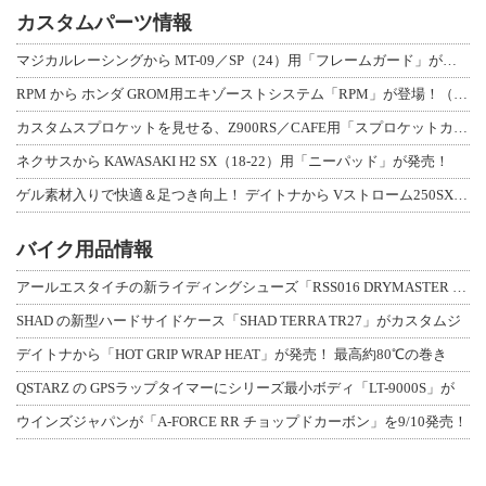
カスタムパーツ情報
マジカルレーシングから MT-09／SP（24）用「フレームガード」が登場！
RPM から ホンダ GROM用エキゾーストシステム「RPM」が登場！（動画あり
カスタムスプロケットを見せる、Z900RS／CAFE用「スプロケットカバーフルキ
ネクサスから KAWASAKI H2 SX（18-22）用「ニーパッド」が発売！
ゲル素材入りで快適＆足つき向上！ デイトナから Vストローム250SX用「快適ロ
バイク用品情報
アールエスタイチの新ライディングシューズ「RSS016 DRYMASTER スト
SHAD の新型ハードサイドケース「SHAD TERRA TR27」がカスタムジ
デイトナから「HOT GRIP WRAP HEAT」が発売！ 最高約80℃の巻き
QSTARZ の GPSラップタイマーにシリーズ最小ボディ「LT-9000S」が
ウインズジャパンが「A-FORCE RR チョップドカーボン」を9/10発売！