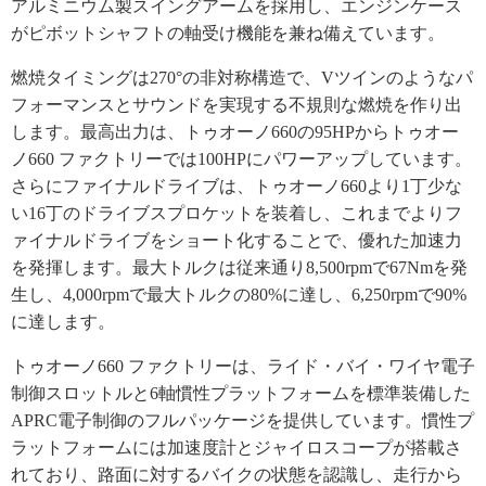
アルミニウム製スイングアームを採用し、エンジンケース
がピボットシャフトの軸受け機能を兼ね備えています。
燃焼タイミングは270°の非対称構造で、Vツインのようなパ
フォーマンスとサウンドを実現する不規則な燃焼を作り出
します。最高出力は、トゥオーノ660の95HPからトゥオー
ノ660 ファクトリーでは100HPにパワーアップしています。
さらにファイナルドライブは、トゥオーノ660より1丁少な
い16丁のドライブスプロケットを装着し、これまでよりフ
ァイナルドライブをショート化することで、優れた加速力
を発揮します。最大トルクは従来通り8,500rpmで67Nmを発
生し、4,000rpmで最大トルクの80%に達し、6,250rpmで90%
に達します。
トゥオーノ660 ファクトリーは、ライド・バイ・ワイヤ電子
制御スロットルと6軸慣性プラットフォームを標準装備した
APRC電子制御のフルパッケージを提供しています。慣性プ
ラットフォームには加速度計とジャイロスコープが搭載さ
れており、路面に対するバイクの状態を認識し、走行から