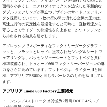
ダイナミックでスポーティなイメージを強調するために表
面積を小さくし、エアロダイナミクスを追求した革新的な
ダブルフェアリングが際立つデザインのサイドフェアリン
グを採用しています。2枚の壁の間に流れる空気の圧力は、
高速走行時の安定性を最適化すると同時に、直接気流から
守ることでライダーの快適性を向上させ、かつエンジンか
ら排出される熱風を逃がします。
アグレッシブでスポーティなファクトリーダークグラフィ
ックと、ブラックとレッドに塗装されたシングルシート フ
ェアリングは、パッセンジャーシートとフットペグと共に
標準装備され、トゥオーノ660 ファクトリーバージョンの魅
力をさらに高めています。フットペグは、ライダー用と同
様、アプリリアRS660と同じラバーレスのものを採用してい
ます。
アプリリア Tuono 660 Factory主要諸元
・エンジン／4ストローク 水冷並列2気筒 DOHC 4バルブ
・総排気量／659cc