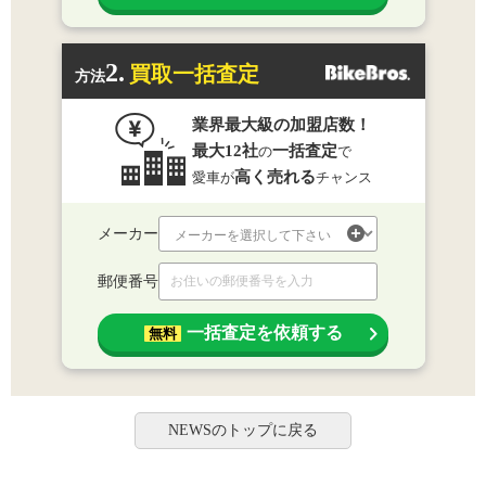
2.
買取一括査定
方法
業界最大級の加盟店数！
最大12社
一括査定
の
で
高く売れる
愛車が
チャンス
メーカー
郵便番号
一括査定を依頼する
無料
NEWSのトップに戻る