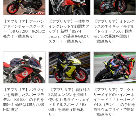
【アプリリア】アーバン
【アプリリア】一体型ウ
【アプリリア】ミドルク
アドベンチャースクータ
イングレットで戦闘力ア
ラスのネイキッドモデル
ー「SR GT 200」を2/18に
ップ！ 新型「RSV4
「トゥオーノ660」国内
発売！（動画あり）
Factory」の受注を6/9より
モデルの受注を開始！
スタート（動画あり）
（動画あり）
【アプリリア】パラツイ
【アプリリア】新設計の
【アプリリア】ファクト
ンを搭載したスポーツモ
2気筒エンジンを搭載！
リーメイドのハイパーネ
デル「RS 660」の予約を
使い切れるライトウェイ
イキッド！「トゥオーノ
開始！ 価格は139万7,000
トミドルスポーツ「RS
V4 X（テン）」の予約を
円に決定
660」を発表（動画あ
自社ウェブサイトで開始
り）
（動画あり）