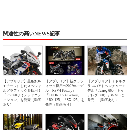
関連性の高いNEWS記事
【アプリリア】星条旗を
【アプリリア】新グラフ
【アプリリア】ミドルク
モチーフにしたスペシャ
ィック採用の2022年モデ
ラスのアドベンチャーモ
ルグラフィックを採用！
ル「RSV4 Factory」
デル「Tuareg 660（トゥ
「RS 660リミテッドエデ
「TUONO V4 Factory」
アレグ 660）」を2/18に
ィション」を発売（動画
「RX 125」「SX 125」を
発売！（動画あり）
あり）
発売（動画あり）