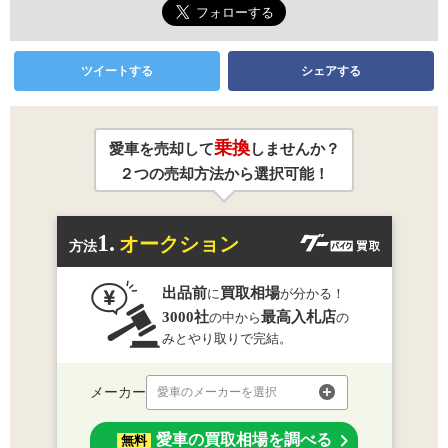
ツイートする
シェアする
乗換
愛車を売却して
しませんか？
２つの売却方法から選択可能！
1.
オークション
方法
出品前
買取相場
に
が分かる！
3000社
最高入札店
の中から
の
みとやり取りで完結。
メーカー
愛車のメーカーを選択
愛車の買取相場を調べる
無料