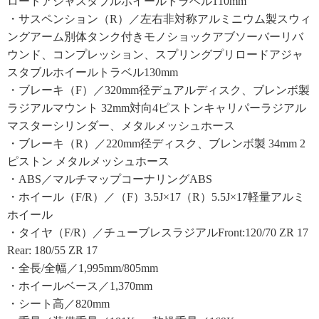
ロードアジャスタブルホイールトラベル110mm
・サスペンション（R）／左右非対称アルミニウム製スウィ
ングアーム別体タンク付きモノショックアブソーバーリバ
ウンド、コンプレッション、スプリングプリロードアジャ
スタブルホイールトラベル130mm
・ブレーキ（F）／320mm径デュアルディスク、ブレンボ製
ラジアルマウント 32mm対向4ピストンキャリパーラジアル
マスターシリンダー、メタルメッシュホース
・ブレーキ（R）／220mm径ディスク、ブレンボ製 34mm 2
ピストン メタルメッシュホース
・ABS／マルチマップコーナリングABS
・ホイール（F/R）／（F）3.5J×17（R）5.5J×17軽量アルミ
ホイール
・タイヤ（F/R）／チューブレスラジアルFront:120/70 ZR 17
Rear: 180/55 ZR 17
・全長/全幅／1,995mm/805mm
・ホイールベース／1,370mm
・シート高／820mm