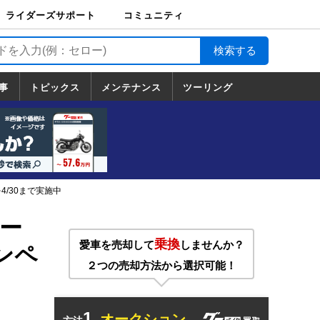
ライダーズサポート
コミュニティ
ライダーズサポート
バイク輸送
バイクガレージライ
バイク車両保険
ロードサービス
バイク試乗
コミュニティ
日記
ツーリング
カスタム
TOP
フ
TOP
事
トピックス
メンテナンス
ツーリング
トピックス
ホンダ
ヤマハ
スズキ
カワサキ
ハーレーダ
BMW
ドゥカティ
トライアン
メンテナンス
基本整備
部位別メンテ
工具の使い方
ツール100選
メンテのうん
一覧
ビッドソン
フ
一覧
ちく
4/30まで実施中
ー
乗換
愛車を売却して
しませんか？
ャンペ
２つの売却方法から選択可能！
1.
オークション