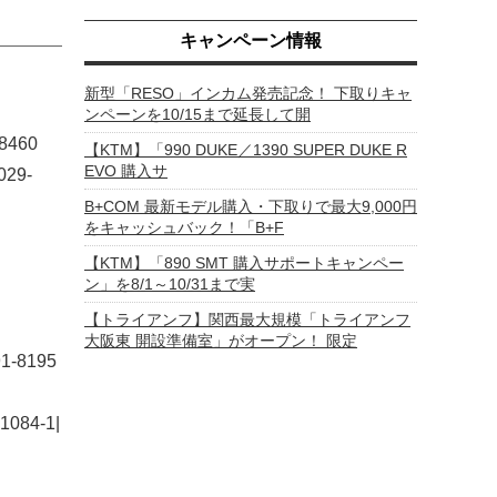
キャンペーン情報
新型「RESO」インカム発売記念！ 下取りキャ
ンペーンを10/15まで延長して開
460
【KTM】「990 DUKE／1390 SUPER DUKE R
EVO 購入サ
29-
B+COM 最新モデル購入・下取りで最大9,000円
をキャッシュバック！「B+F
【KTM】「890 SMT 購入サポートキャンペー
ン」を8/1～10/31まで実
【トライアンフ】関西最大規模「トライアンフ
大阪東 開設準備室」がオープン！ 限定
-8195
4-1|