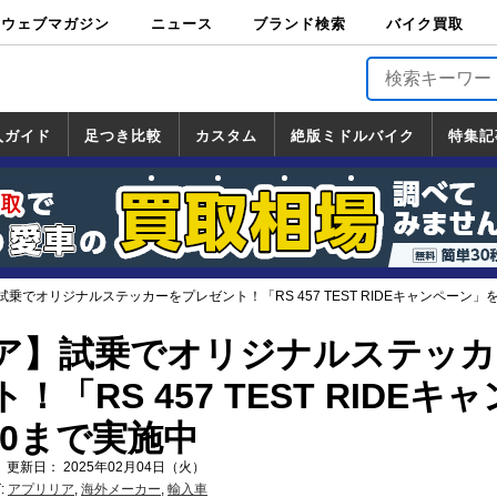
ウェブマガジン
ニュース
ブランド検索
バイク買取
バイクブロス・
原付＆ミニバイ
スポーツ＆ネイ
アメリカン＆ツ
ビッグスクータ
オフロード
バージンハーレ
バージンBMW
バージンドゥカ
バージントライ
ニュース
車両情報
イベント
キャンペ
トピック
バイク用
バイクパ
書籍・
サポート
お知らせ
ブランドを検
ブランドボイ
バイク買取
マガジンズ
ク
キッド
アラー
ー
ー
ティ
アンフ
TOP
ーン
ス
品
ーツ
DVD
索
ス
入ガイド
足つき比較
カスタム
絶版ミドルバイク
特集記
入ガイド
ンダ
マハ
ズキ
ワサキ
カスタム
ホンダ
ヤマハ
スズキ
カワサキ
道の駅調査隊
ツーリング情報局
日本の道50選
国道めぐり
林道ツーリング
絶版ミドルバイク
ホンダ
ヤマハ
スズキ
カワサキ
覧
一覧
一覧
乗でオリジナルステッカーをプレゼント！「RS 457 TEST RIDEキャンペーン」を
ア】試乗でオリジナルステッカ
「RS 457 TEST RIDEキ
30まで実施中
 更新日： 2025年02月04日（火）
:
アプリリア
,
海外メーカー
,
輸入車