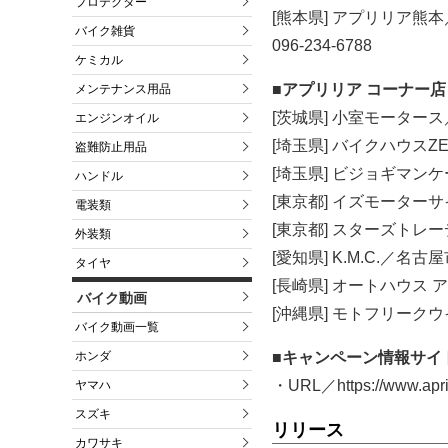
プロテクター
[熊本県] アプリリア熊本
バイク雑貨
096-234-6788
ケミカル
■アプリリア コーナー店
メンテナンス用品
[茨城県] 小室モータース／水
エンジンオイル
[埼玉県] バイクハウスZER
盗難防止用品
[埼玉県] ビジョギマンケーブ
ハンドル
[東京都] イズモーターサイク
電装類
[東京都] スターズトレーディ
外装類
[愛知県] K.M.C.／名古屋市
タイヤ
[長崎県] オートハウス アツ
バイク動画
[沖縄県] モトフリークウイリ
バイク動画一覧
ホンダ
■キャンペーン情報サイ
・URL／https://www.aprili
ヤマハ
スズキ
リリース
カワサキ