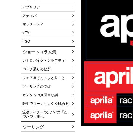
アプリリア
アディバ
マラグーティ
KTM
PGO
ショートコラム集
レトロバイク・グラフティ
バイク乗りの勘所
ウェア屋さんのひとりごと
ツーリングのつぼ
カスタムの真面目な話
医学でコーナリングを極める!
流浪ライター“のぶを”の『た
びたび、旅へ』
ツーリング