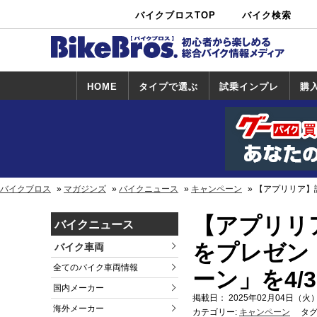
バイクブロスTOP
バイク検索
中古バイ
カタログ検
ショップ検
ク・新車検
索
索
索
HOME
タイプで選ぶ
試乗インプレ
購
スポーツ＆ネ
原付＆ミニバ
アメリカン＆
ビッグスクー
オフロード
試乗インプレ
ホンダ
ヤマハ
スズキ
カワサキ
ハーレー
BMW
トライアンフ
ドゥカティ
購
ホ
ヤ
ス
カ
イキッド
イク
クルーザー
ター
一覧
一
バイクブロス
マガジンズ
バイクニュース
キャンペーン
【アプリリア】試
【アプリリ
バイクニュース
をプレゼント！
バイク車両
全てのバイク車両情報
ーン」を4/
国内メーカー
掲載日： 2025年02月04日（火）
海外メーカー
カテゴリー:
キャンペーン
タグ