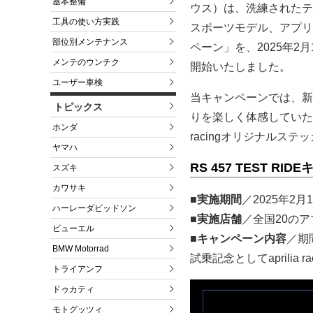
基本整備
ウス）は、洗練されたテ
工具の使い方実践
スポーツモデル、アプリリア
部位別メンテナンス
ペーン」を、2025年2
メンテのウンチク
開始いたしました。
ユーザー車検
当キャンペーンでは、新
トピックス
りを楽しく体感していただ
ホンダ
racingオリジナルス
ヤマハ
RS 457 TEST R
スズキ
カワサキ
■実施期間
／2025年2
ハーレーダビッドソン
■実施店舗
／全国20の
ビューエル
■キャンペーン内容
／期
BMW Motorrad
試乗記念としてaprilia
トライアンフ
ドゥカティ
モトグッツィ