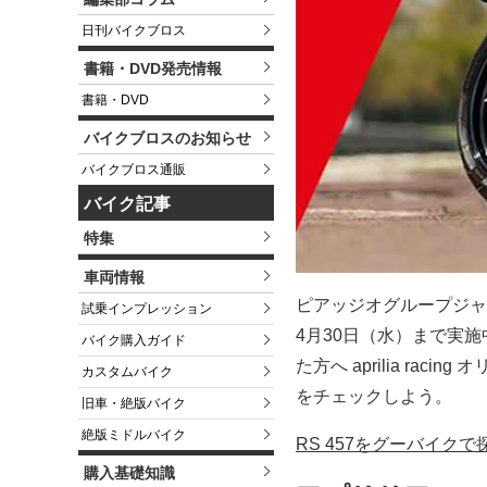
日刊バイクブロス
書籍・DVD発売情報
書籍・DVD
バイクブロスのお知らせ
バイクブロス通販
バイク記事
特集
車両情報
ピアッジオグループジャ
試乗インプレッション
4月30日（水）まで実施
バイク購入ガイド
た方へ aprilia r
カスタムバイク
をチェックしよう。
旧車・絶版バイク
絶版ミドルバイク
RS 457をグーバイクで
購入基礎知識