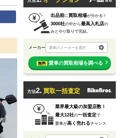
方法
出品前
買取相場
に
が分かる！
3000社
最高入札店
の中から
の
みとやり取りで完結。
メーカー
愛車のメーカーを選択
愛車の買取相場を調べる
無料
2.
買取一括査定
方法
業界最大級の加盟店数！
最大12社
一括査定
の
で
高く売れる
愛車が
チャンス