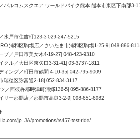
／バルコムスクエア ワールドバイク熊本 熊本市東区下南部3-11-
戸市住吉町123-3 029-247-5215
O 浦和区駒場店／さいたま市浦和区駒場1-25-9| 048-886-811
／戸田市美女木4-19-27| 048-423-9310
ル／大田区東矢口3-31-41| 03-3737-1811
ング／町田市鶴間 4-10-35| 042-795-9009
瑞穂区弥富通2-18| 052-834-3117
／西彼杵郡時津町浦郷136-5| 095-886-8177
ー那覇店／那覇市高良3-2-9| 098-851-8982
ト
a.com/jp_JA/promotions/rs457-test-ride/