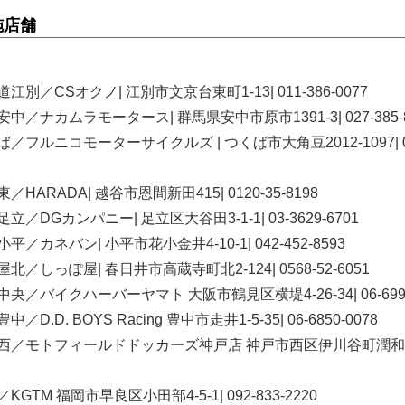
施店舗
別／CSオクノ| 江別市文京台東町1-13| 011-386-0077
中／ナカムラモータース| 群馬県安中市原市1391-3| 027-385-8
／フルニコモーターサイクルズ | つくば市大角豆2012-1097| 0
HARADA| 越谷市恩間新田415| 0120-35-8198
／DGカンパニー| 足立区大谷田3-1-1| 03-3629-6701
／カネバン| 小平市花小金井4-10-1| 042-452-8593
／しっぽ屋| 春日井市高蔵寺町北2-124| 0568-52-6051
央／バイクハーバーヤマト 大阪市鶴見区横堤4-26-34| 06-6991
.D. BOYS Racing 豊中市走井1-5-35| 06-6850-0078
戸西／モトフィールドドッカーズ神戸店 神戸市西区伊川谷町潤和108
GTM 福岡市早良区小田部4-5-1| 092-833-2220