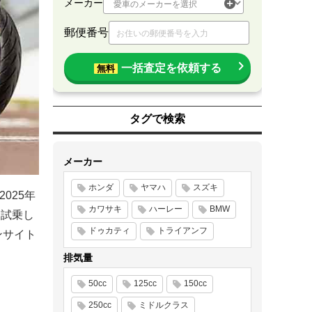
メーカー
郵便番号
一括査定を依頼する
無料
タグで検索
メーカー
ホンダ
ヤマハ
スズキ
2025年
カワサキ
ハーレー
BMW
に試乗し
ドゥカティ
トライアンフ
ンサイト
排気量
50cc
125cc
150cc
250cc
ミドルクラス