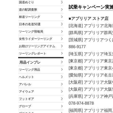
国道めぐり
試乗キャンペーン実
道の駅調査隊
林道ツーリング
■アプリリア ストア店
日本の名道50選
[北海道] アプリリア北海道江
ツーリング情報局
[群馬県] アプリリア群馬安
女性ライダーツーリング
[茨城県] アプリリアつくば
お助けツーリングアイテム
886-9177
ツーリングレポート
[埼玉県] アプリリア埼玉東／
[東京都] アプリリア東京足立
用品インプレ
[東京都] アプリリア東京小平
ツーリング用品
[愛知県] アプリリア名古屋北
ヘルメット
[大阪府] アプリリア大阪中
アパレル
[大阪府] アプリリア大阪豊中／D
アイウェア
[兵庫県] アプリリア神
フットギア
078-974-8878
グローブ
[福岡県] アプリリア福岡／K