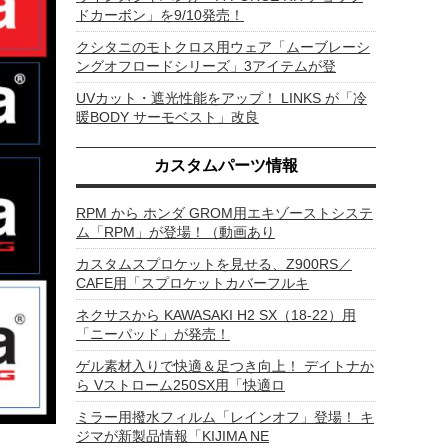
ドカーボン」を9/10発売！
クシタニのモトクロス用ウェア「ムーブレーシ
ングオフロードシリーズ」3アイテムが登
UVカット・遮光性能をアップ！ LINKS が「冷
暖BODY サーモベスト」改良
カスタムパーツ情報
RPM から ホンダ GROM用エキゾーストシステ
ム「RPM」が登場！（動画あり
カスタムスプロケットを見せる、Z900RS／
CAFE用「スプロケットカバーフルキ
ネクサスから KAWASAKI H2 SX（18-22）用
「ニーパッド」が発売！
ゲル素材入りで快適＆足つき向上！ デイトナか
ら Vストローム250SX用「快適ロ
ミラー用撥水フィルム「レインオフ」登場！ キ
ジマが新製品情報「KIJIMA NE