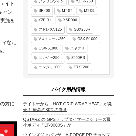
アフリカツイン
YZF-R250
ェイト
SR400
MT-07
MT-09
Eキャン
て実施を
YZF-R1
XSR900
アドレスV125
GSX250R
Vストローム250
GSX-R1000
ティな走
GSX-S1000
ハヤブサ
a
ニンジャ250
Z900RS
ニンジャ1000
ZRX1200
バイク用品情報
乗の方に
デイトナから「HOT GRIP WRAP HEAT」が発
売！ 最高約80℃の巻き
QSTARZ の GPSラップタイマーにシリーズ最
小ボディ「LT-9000S」が
ウインズジャパンが「A-FORCE RR チョップ