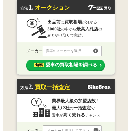
1.
オークション
方法
出品前
買取相場
に
が分かる！
3000社
最高入札店
の中から
の
みとやり取りで完結。
メーカー
愛車のメーカーを選択
愛車の買取相場を調べる
無料
2.
買取一括査定
方法
業界最大級の加盟店数！
最大12社
一括査定
の
で
高く売れる
愛車が
チャンス
メーカー