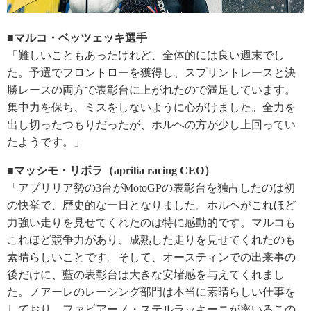
■マルコ・ベッツェッキ選手
「難しいこともあったけれど、全体的には良い週末でし
た。予選でフロントローを獲得し、スプリントレースと決
勝レースの両方で表彰台に上がれたので満足しています。
集中力を保ち、ミスをしないように心がけました。全力を
出し切ったつもりだったが、ホルヘの方が少し上回ってい
たようです。」
■マッシモ・リボラ（aprilia racing CEO）
「アプリリア勢の3台がMotoGPの表彰台を独占したのは初
の快挙で、歴史的な一日となりました。ホルヘがこれほど
力強い走りを見せてくれたのは特に感動的です。マルコも
これほど競争力があり、成熟した走りを見せてくれたのも
素晴らしいことです。そして、オースティンでの出来事の
後だけに、藍の表彰台は大きな安堵感を与えてくれまし
た。ノアーレのレーシング部門は本当に素晴らしい仕事を
しており、ファビアーノ・ステルラッキーニが率いるこの