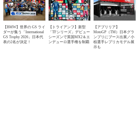
【BMW】世界の GS ライ
【トライアンフ】新型
【アプリリア】
ダーが集う「International
「TFシリーズ」デビュー
MotoGP（TM）日本グラ
GS Trophy 2026」日本代
シーズンで英国MX2＆エ
ンプリにブース出展／小
表の2名が決定！
ンデューロ選手権を制覇
椋選手レプリカモデル展
示も