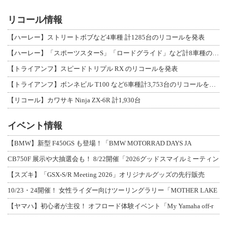
リコール情報
【ハーレー】ストリートボブなど4車種 計1285台のリコールを発表
【ハーレー】「スポーツスターS」「ロードグライド」など計8車種のリコールを発表
【トライアンフ】スピードトリプル RX のリコールを発表
【トライアンフ】ボンネビル T100 など6車種計3,753台のリコールを発表
【リコール】カワサキ Ninja ZX-6R 計1,930台
イベント情報
【BMW】新型 F450GS も登場！「BMW MOTORRAD DAYS JA
CB750F 展示や大抽選会も！ 8/22開催「2026グッドスマイルミーティン
【スズキ】「GSX-S/R Meeting 2026」オリジナルグッズの先行販売
10/23・24開催！ 女性ライダー向けツーリングラリー「MOTHER LAKE
【ヤマハ】初心者が主役！ オフロード体験イベント「My Yamaha off-r