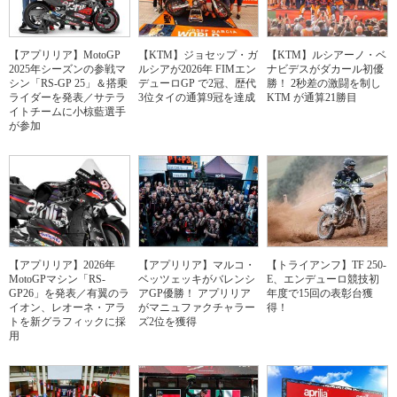
【アプリリア】MotoGP
【KTM】ジョセップ・ガ
【KTM】ルシアーノ・ベ
2025年シーズンの参戦マ
ルシアが2026年 FIMエン
ナビデスがダカール初優
シン「RS-GP 25」＆搭乗
デューロGP で2冠、歴代
勝！ 2秒差の激闘を制し
ライダーを発表／サテラ
3位タイの通算9冠を達成
KTM が通算21勝目
イトチームに小椋藍選手
が参加
【アプリリア】2026年
【アプリリア】マルコ・
【トライアンフ】TF 250-
MotoGPマシン「RS-
ベッツェッキがバレンシ
E、エンデューロ競技初
GP26」を発表／有翼のラ
アGP優勝！ アプリリア
年度で15回の表彰台獲
イオン、レオーネ・アラ
がマニュファクチャラー
得！
トを新グラフィックに採
ズ2位を獲得
用