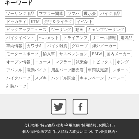
キーワード
ツーリング用品
マフラー関連
ヤマハ
展示会
バイク用品
ドゥカティ
KTM
走行＆ライテク
イベント
ピックアップニュース
ツーリング
動画
キャンプツーリング
バイクイベント
ヘルメット
トライアンフ
リコール情報
電装品
車両情報
カワサキ
バイク雑貨
グローブ
海外メーカー
モータースポーツ
輸入車
サスペンション
BMW
国内メーカー
オープン情報
ニュース
マフラー
試乗会
トピックス
ホンダ
アパレル
電動バイク
用品パーツ販売店
車両販売店
レポート
バイクパーツ
スズキ
ハンドル関連
キャンペーン
ハーレー
外装パーツ
会社概要
特定商取引法
利用規約
採用情報
お問合せ
個人情報保護方針
個人情報の取扱いについて
会員規約