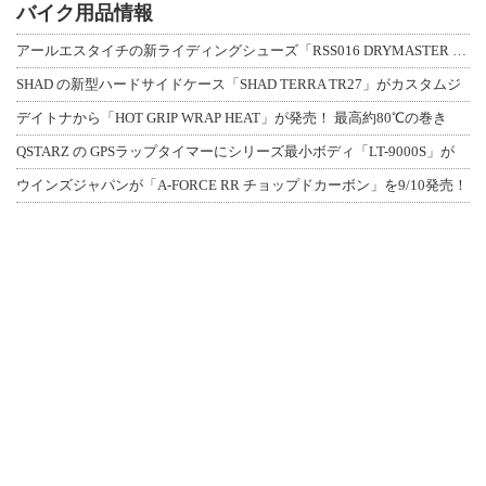
バイク用品情報
アールエスタイチの新ライディングシューズ「RSS016 DRYMASTER スト
SHAD の新型ハードサイドケース「SHAD TERRA TR27」がカスタムジ
デイトナから「HOT GRIP WRAP HEAT」が発売！ 最高約80℃の巻き
QSTARZ の GPSラップタイマーにシリーズ最小ボディ「LT-9000S」が
ウインズジャパンが「A-FORCE RR チョップドカーボン」を9/10発売！