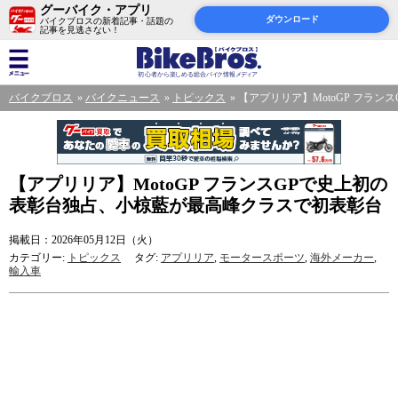
グーバイク・アプリ
ダウンロード
バイクブロスの新着記事・話題の
記事を見逃さない！
バイクブロス
バイクニュース
トピックス
【アプリリア】MotoGP フラ
【アプリリア】MotoGP フランスGPで史上初の
表彰台独占、小椋藍が最高峰クラスで初表彰台
掲載日：2026年05月12日（火）
カテゴリー:
トピックス
タグ:
アプリリア
,
モータースポーツ
,
海外メーカー
,
輸入車