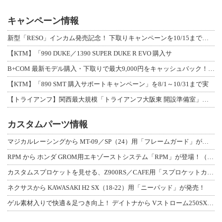
キャンペーン情報
新型「RESO」インカム発売記念！ 下取りキャンペーンを10/15まで延長して開
【KTM】「990 DUKE／1390 SUPER DUKE R EVO 購入サ
B+COM 最新モデル購入・下取りで最大9,000円をキャッシュバック！「B+F
【KTM】「890 SMT 購入サポートキャンペーン」を8/1～10/31まで実
【トライアンフ】関西最大規模「トライアンフ大阪東 開設準備室」がオープン！ 限定
カスタムパーツ情報
マジカルレーシングから MT-09／SP（24）用「フレームガード」が登場！
RPM から ホンダ GROM用エキゾーストシステム「RPM」が登場！（動画あり
カスタムスプロケットを見せる、Z900RS／CAFE用「スプロケットカバーフルキ
ネクサスから KAWASAKI H2 SX（18-22）用「ニーパッド」が発売！
ゲル素材入りで快適＆足つき向上！ デイトナから Vストローム250SX用「快適ロ