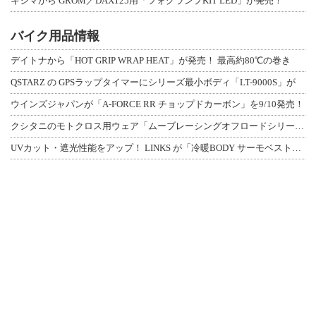
キジマから GROM／DAX125用「フォグランプKIT LED」が発売！
バイク用品情報
デイトナから「HOT GRIP WRAP HEAT」が発売！ 最高約80℃の巻き
QSTARZ の GPSラップタイマーにシリーズ最小ボディ「LT-9000S」が
ウインズジャパンが「A-FORCE RR チョップドカーボン」を9/10発売！
クシタニのモトクロス用ウェア「ムーブレーシングオフロードシリーズ」3アイテムが登
UVカット・遮光性能をアップ！ LINKS が「冷暖BODY サーモベスト」改良