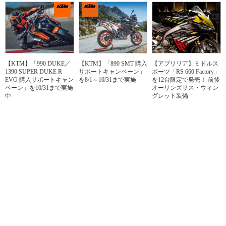
【KTM】「990 DUKE／
【KTM】「890 SMT 購入
【アプリリア】ミドルス
1390 SUPER DUKE R
サポートキャンペーン」
ポーツ「RS 660 Factory」
EVO 購入サポートキャン
を8/1～10/31まで実施
を12台限定で発売！ 前後
ペーン」を10/31まで実施
オーリンズサス・ウィン
中
グレット装備