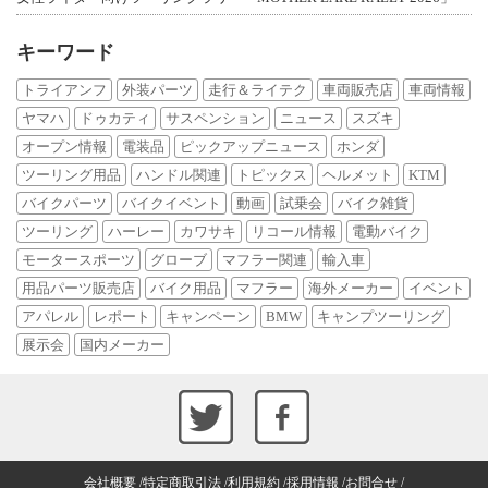
キーワード
トライアンフ
外装パーツ
走行＆ライテク
車両販売店
車両情報
ヤマハ
ドゥカティ
サスペンション
ニュース
スズキ
オープン情報
電装品
ピックアップニュース
ホンダ
ツーリング用品
ハンドル関連
トピックス
ヘルメット
KTM
バイクパーツ
バイクイベント
動画
試乗会
バイク雑貨
ツーリング
ハーレー
カワサキ
リコール情報
電動バイク
モータースポーツ
グローブ
マフラー関連
輸入車
用品パーツ販売店
バイク用品
マフラー
海外メーカー
イベント
アパレル
レポート
キャンペーン
BMW
キャンプツーリング
展示会
国内メーカー
会社概要
特定商取引法
利用規約
採用情報
お問合せ