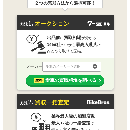
２つの売却方法から選択可能！
1.
オークション
方法
出品前
買取相場
に
が分かる！
3000社
最高入札店
の中から
の
みとやり取りで完結。
メーカー
愛車のメーカーを選択
愛車の買取相場を調べる
無料
2.
買取一括査定
方法
業界最大級の加盟店数！
最大12社
一括査定
の
で