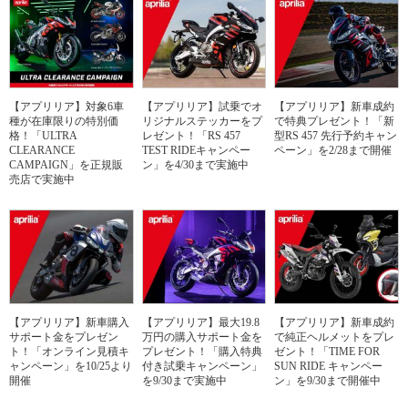
【アプリリア】対象6車
【アプリリア】試乗でオ
【アプリリア】新車成約
種が在庫限りの特別価
リジナルステッカーをプ
で特典プレゼント！「新
格！「ULTRA
レゼント！「RS 457
型RS 457 先行予約キャン
CLEARANCE
TEST RIDEキャンペー
ペーン」を2/28まで開催
CAMPAIGN」を正規販
ン」を4/30まで実施中
売店で実施中
【アプリリア】新車購入
【アプリリア】最大19.8
【アプリリア】新車成約
サポート金をプレゼン
万円の購入サポート金を
で純正ヘルメットをプレ
ト！「オンライン見積キ
プレゼント！「購入特典
ゼント！「TIME FOR
ャンペーン」を10/25より
付き試乗キャンペーン」
SUN RIDE キャンペー
開催
を9/30まで実施中
ン」を9/30まで開催中