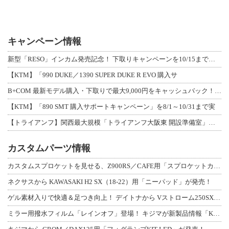
キャンペーン情報
新型「RESO」インカム発売記念！ 下取りキャンペーンを10/15まで延長して開
【KTM】「990 DUKE／1390 SUPER DUKE R EVO 購入サ
B+COM 最新モデル購入・下取りで最大9,000円をキャッシュバック！「B+F
【KTM】「890 SMT 購入サポートキャンペーン」を8/1～10/31まで実
【トライアンフ】関西最大規模「トライアンフ大阪東 開設準備室」がオープン！ 限定
カスタムパーツ情報
カスタムスプロケットを見せる、Z900RS／CAFE用「スプロケットカバーフルキ
ネクサスから KAWASAKI H2 SX（18-22）用「ニーパッド」が発売！
ゲル素材入りで快適＆足つき向上！ デイトナから Vストローム250SX用「快適ロ
ミラー用撥水フィルム「レインオフ」登場！ キジマが新製品情報「KIJIMA NE