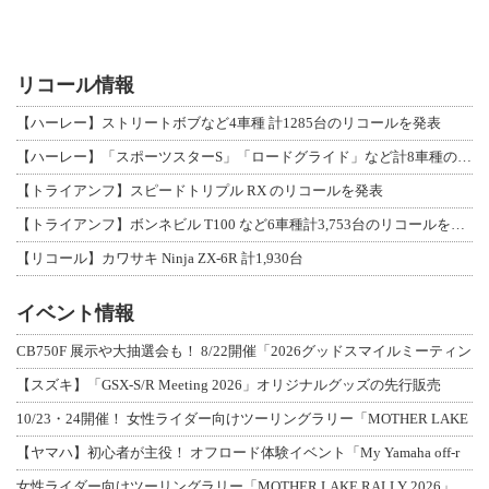
リコール情報
【ハーレー】ストリートボブなど4車種 計1285台のリコールを発表
【ハーレー】「スポーツスターS」「ロードグライド」など計8車種のリコールを発表
【トライアンフ】スピードトリプル RX のリコールを発表
【トライアンフ】ボンネビル T100 など6車種計3,753台のリコールを発表
【リコール】カワサキ Ninja ZX-6R 計1,930台
イベント情報
CB750F 展示や大抽選会も！ 8/22開催「2026グッドスマイルミーティン
【スズキ】「GSX-S/R Meeting 2026」オリジナルグッズの先行販売
10/23・24開催！ 女性ライダー向けツーリングラリー「MOTHER LAKE
【ヤマハ】初心者が主役！ オフロード体験イベント「My Yamaha off-r
女性ライダー向けツーリングラリー「MOTHER LAKE RALLY 2026」