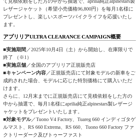
て見積依頼をした方の中から抽選で、aprilia純正alpinestars製
レザージャケット（希望小売価格96,800円）を毎月1名様に
プレゼントし、楽しいスポーツバイクライフを応援いたし
ます。
アプリリアULTRA CLEARANCE CAMPAIGN概要
■実施期間
／2025年10月4日（土）から開始し、在庫限りで
終了 （※1）
■実施店舗
／全国のアプリリア正規販売店
■キャンペーン内容
／正規販売店にて対象モデルの新車をご
成約された場合、モデルに応じた特別価格にて購入いただ
けます。
さらに、12月末までに正規販売店にて見積依頼をした方の
中から抽選で、毎月1名様にaprilia純正alpinestars製レザージ
ャケットをプレゼントいたします。
■対象モデル
／Tuono V4 Factory、Tuareg 660 インディゴタゲ
ルマスト、RS 660 Extrema、RS 660、Tuono 660 Factory ファ
クトリーダーク及びトゥーファスト