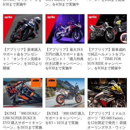
6/30まで実施中
ン」を4/30まで実施中
【アプリリア】新車購入
【アプリリア】最大19.8
【アプリリア】新車成約
サポート金をプレゼン
万円の購入サポート金を
で純正ヘルメットをプレ
ト！「オンライン見積キ
プレゼント！「購入特典
ゼント！「TIME FOR
ャンペーン」を10/25より
付き試乗キャンペーン」
SUN RIDE キャンペー
開催
を9/30まで実施中
ン」を9/30まで開催中
【KTM】「990 DUKE／
【KTM】「890 SMT 購入
【アプリリア】ミドルス
1390 SUPER DUKE R
サポートキャンペーン」
ポーツ「RS 660 Factory」
EVO 購入サポートキャン
を8/1～10/31まで実施
を12台限定で発売！ 前後
ペーン」を10/31まで実施
オーリンズサス・ウィン