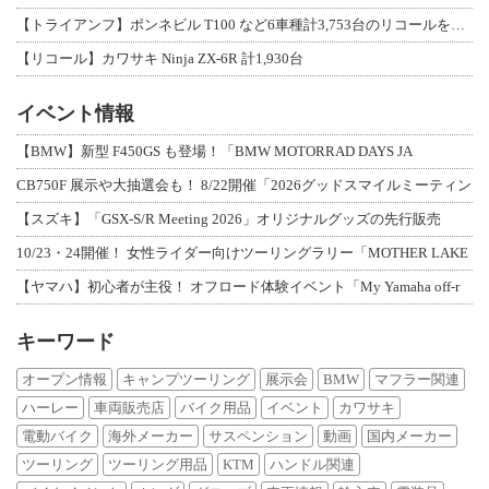
【トライアンフ】ボンネビル T100 など6車種計3,753台のリコールを発表
【リコール】カワサキ Ninja ZX-6R 計1,930台
イベント情報
【BMW】新型 F450GS も登場！「BMW MOTORRAD DAYS JA
CB750F 展示や大抽選会も！ 8/22開催「2026グッドスマイルミーティン
【スズキ】「GSX-S/R Meeting 2026」オリジナルグッズの先行販売
10/23・24開催！ 女性ライダー向けツーリングラリー「MOTHER LAKE
【ヤマハ】初心者が主役！ オフロード体験イベント「My Yamaha off-r
キーワード
オープン情報
キャンプツーリング
展示会
BMW
マフラー関連
ハーレー
車両販売店
バイク用品
イベント
カワサキ
電動バイク
海外メーカー
サスペンション
動画
国内メーカー
ツーリング
ツーリング用品
KTM
ハンドル関連