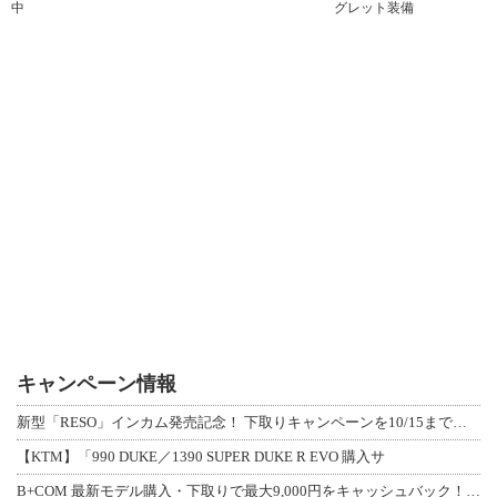
中
グレット装備
キャンペーン情報
新型「RESO」インカム発売記念！ 下取りキャンペーンを10/15まで延長して開
【KTM】「990 DUKE／1390 SUPER DUKE R EVO 購入サ
B+COM 最新モデル購入・下取りで最大9,000円をキャッシュバック！「B+F