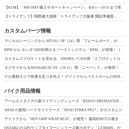
【KTM】「890 SMT 購入サポートキャンペーン」を8/1～10/31まで実
【トライアンフ】関西最大規模「トライアンフ大阪東 開設準備室」がオープン！ 限定
カスタムパーツ情報
マジカルレーシングから MT-09／SP（24）用「フレームガード」が登場！
RPM から ホンダ GROM用エキゾーストシステム「RPM」が登場！（動画あり
カスタムスプロケットを見せる、Z900RS／CAFE用「スプロケットカバーフルキ
ネクサスから KAWASAKI H2 SX（18-22）用「ニーパッド」が発売！
ゲル素材入りで快適＆足つき向上！ デイトナから Vストローム250SX用「快適ロ
バイク用品情報
アールエスタイチの新ライディングシューズ「RSS016 DRYMASTER スト
SHAD の新型ハードサイドケース「SHAD TERRA TR27」がカスタムジ
デイトナから「HOT GRIP WRAP HEAT」が発売！ 最高約80℃の巻き
QSTARZ の GPSラップタイマーにシリーズ最小ボディ「LT-9000S」が