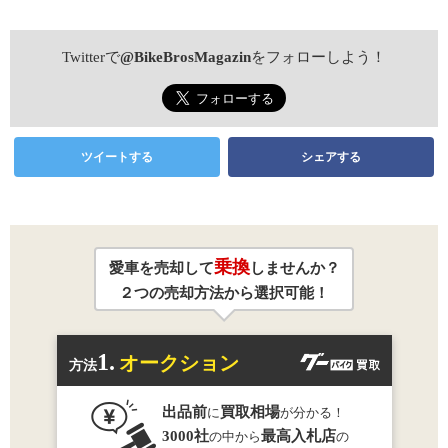
Twitterで
@BikeBrosMagazin
をフォローしよう！
ツイートする
シェアする
乗換
愛車を売却して
しませんか？
２つの売却方法から選択可能！
1.
オークション
方法
出品前
買取相場
に
が分かる！
3000社
最高入札店
の中から
の