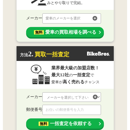
みとやり取りで完結。
メーカー
愛車のメーカーを選択
愛車の買取相場を調べる
無料
2.
買取一括査定
方法
業界最大級の加盟店数！
最大12社
一括査定
の
で
高く売れる
愛車が
チャンス
メーカー
郵便番号
一括査定を依頼する
無料