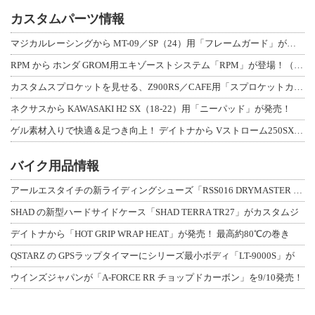
カスタムパーツ情報
マジカルレーシングから MT-09／SP（24）用「フレームガード」が登場！
RPM から ホンダ GROM用エキゾーストシステム「RPM」が登場！（動画あり
カスタムスプロケットを見せる、Z900RS／CAFE用「スプロケットカバーフルキ
ネクサスから KAWASAKI H2 SX（18-22）用「ニーパッド」が発売！
ゲル素材入りで快適＆足つき向上！ デイトナから Vストローム250SX用「快適ロ
バイク用品情報
アールエスタイチの新ライディングシューズ「RSS016 DRYMASTER スト
SHAD の新型ハードサイドケース「SHAD TERRA TR27」がカスタムジ
デイトナから「HOT GRIP WRAP HEAT」が発売！ 最高約80℃の巻き
QSTARZ の GPSラップタイマーにシリーズ最小ボディ「LT-9000S」が
ウインズジャパンが「A-FORCE RR チョップドカーボン」を9/10発売！