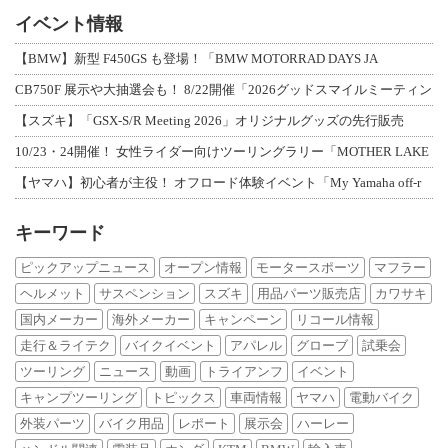
イベント情報
【BMW】新型 F450GS も登場！「BMW MOTORRAD DAYS JA
CB750F 展示や大抽選会も！ 8/22開催「2026グッドスマイルミーティン
【スズキ】「GSX-S/R Meeting 2026」オリジナルグッズの先行販売
10/23・24開催！ 女性ライダー向けツーリングラリー「MOTHER LAKE
【ヤマハ】初心者が主役！ オフロード体験イベント「My Yamaha off-r
キーワード
ピックアップニュース
オープン情報
モータースポーツ
マフラー
ヘルメット
サスペンション
スズキ
用品パーツ販売店
カワサキ
国内メーカー
海外メーカー
キャンペーン
リコール情報
走行＆ライテク
バイクイベント
アパレル
グローブ
試乗会
ツーリング
ニュース
動画
トライアンフ
イベント
キャンプツーリング
トピックス
車両情報
ヤマハ
電動バイク
外装パーツ
バイク用品
レポート
展示会
ハーレー