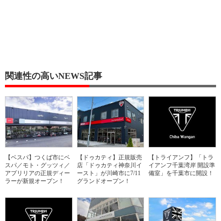
関連性の高いNEWS記事
【ベスパ】つくば市にベ
【ドゥカティ】正規販売
【トライアンフ】「トラ
スパ／モト・グッツィ／
店「ドゥカティ神奈川イ
イアンフ千葉湾岸 開設準
アプリリアの正規ディー
ースト」が川崎市に7/11
備室」を千葉市に開設！
ラーが新規オープン！
グランドオープン！