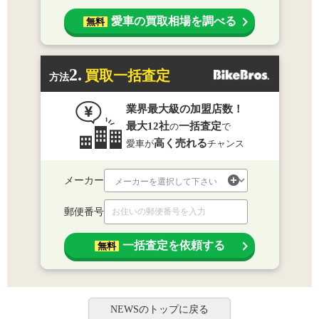
愛車の買取相場を調べる
無料
2.
買取一括査定
方法
業界最大級の加盟店数！
最大12社
一括査定
の
で
高く売れる
愛車が
チャンス
メーカー
郵便番号
一括査定を依頼する
無料
NEWSのトップに戻る