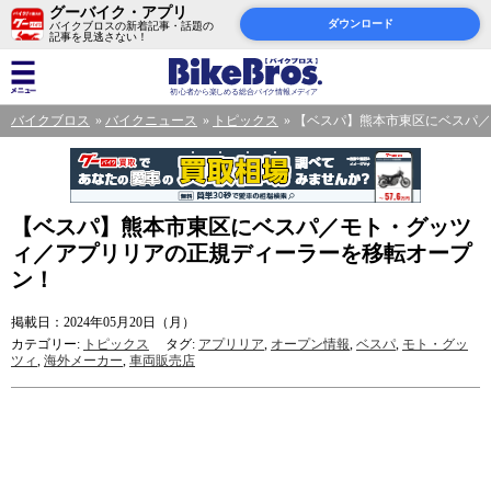
グーバイク・アプリ
ダウンロード
バイクブロスの新着記事・話題の
記事を見逃さない！
バイクブロス
バイクニュース
トピックス
【ベスパ】熊本市東区にベスパ
【ベスパ】熊本市東区にベスパ／モト・グッツ
ィ／アプリリアの正規ディーラーを移転オープ
ン！
掲載日：2024年05月20日（月）
カテゴリー:
トピックス
タグ:
アプリリア
,
オープン情報
,
ベスパ
,
モト・グッ
ツィ
,
海外メーカー
,
車両販売店