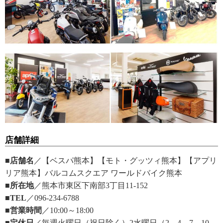
店舗詳細
■店舗名
／【ベスパ熊本】【モト・グッツィ熊本】【アプリ
リア熊本】バルコムスクエア ワールドバイク熊本
■所在地
／熊本市東区下南部3丁目11-152
■TEL
／096-234-6788
■営業時間
／10:00～18:00
■定休日
／毎週火曜日（祝日除く）2水曜日（2，4，7，10，