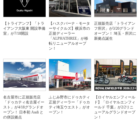
【トライアンフ】「トラ
【ハスクバーナ・モータ
正規販売店「トライアン
イアンフ大阪東 開設準備
ーサイクルズ】横浜市の
フ所沢」が3/20グランド
室」が7/18開設
正規ディーラー
オープン！ 埼玉・所沢に
「ALPHATHREE」が移
新拠点誕生
転リニューアルオープ
ン！
名古屋市に正規販売店
ふじみ野市にドゥカティ
【ロイヤルエンフィール
「ドゥカティ名古屋イー
正規ディーラー「ドゥカ
ド】「ロイヤルエンフィ
スト」が4/18グランドオ
ティ埼玉ウエスト」がオ
ールド 千葉」が2/2リニ
ープン！ 日本初 Audi と
ープン！
ューアルグランドオープ
の併設拠点
ン！