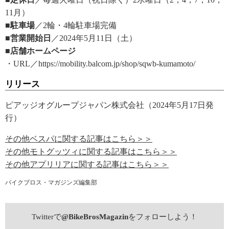
11月）
■駐車場
／2輪・4輪駐車場完備
■営業開始日
／2024年5月11日（土）
■店舗ホームページ
・URL／https://mobility.balcom.jp/shop/sqwb-kumamoto/
リリース
ピアッジオグループジャパン株式会社（2024年5月17日発
行）
その他ベスパに関する記事はこちら＞＞
その他モトグッツィに関する記事はこちら＞＞
その他アプリリアに関する記事はこちら＞＞
バイクブロス・マガジンズ編集部
Twitterで
@BikeBrosMagazin
をフォローしよう！