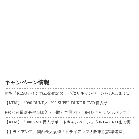
キャンペーン情報
新型「RESO」インカム発売記念！ 下取りキャンペーンを10/15まで延長して開
【KTM】「990 DUKE／1390 SUPER DUKE R EVO 購入サ
B+COM 最新モデル購入・下取りで最大9,000円をキャッシュバック！「B+F
【KTM】「890 SMT 購入サポートキャンペーン」を8/1～10/31まで実
【トライアンフ】関西最大規模「トライアンフ大阪東 開設準備室」がオープン！ 限定