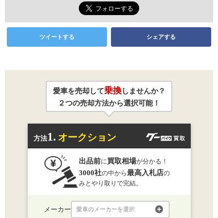
ツイートする
シェアする
乗換
愛車を売却して
しませんか？
２つの売却方法から選択可能！
1.
オークション
方法
出品前
買取相場
に
が分かる！
3000社
最高入札店
の中から
の
みとやり取りで完結。
メーカー
愛車のメーカーを選択