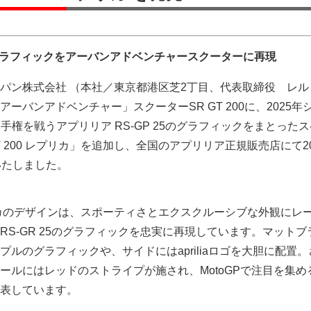
ンのグラフィックをアーバンアドベンチャースクーターに再現
パン株式会社 （本社／東京都港区芝2丁目、代表取締役 レルヒ 
ーバンアドベンチャー」スクーターSR GT 200に、2025年
界選手権を戦うアプリリア RS-GP 25のグラフィックをまとった
T 200 レプリカ」を追加し、全国のアプリリア正規販売店にて20
いたしました。
レプリカのデザインは、スポーティさとエクスクルーシブな外観にレ
RS-GR 25のグラフィックを忠実に再現しています。マットブ
ルのグラフィックや、サイドにはapriliaロゴを大胆に配置
ルにはレッドのストライプが施され、MotoGPで注目を集めるapr
表しています。