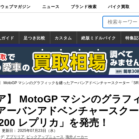
ウェブマガジン
ニュース
ブランド検索
バイク買取
バイクブロス・
原付＆ミニバイ
スポーツ＆ネイ
アメリカン＆ツ
ビッグスクータ
オフロード
バージンハーレ
バージンBMW
バージンドゥカ
バージントライ
ニュース
車両情報
イベント
キャンペ
トピック
バイク用
バイクパ
書籍・
サポート
お知らせ
ブランドを検
ブランドボイ
バイク買取
マガジンズ
ク
キッド
アラー
ー
ー
ティ
アンフ
TOP
ーン
ス
品
ーツ
DVD
索
ス
入ガイド
足つき比較
カスタム
絶版ミドルバイク
特集記
入ガイド
ンダ
マハ
ズキ
ワサキ
カスタム
ホンダ
ヤマハ
スズキ
カワサキ
道の駅調査隊
ツーリング情報局
日本の道50選
国道めぐり
林道ツーリング
絶版ミドルバイク
ホンダ
ヤマハ
スズキ
カワサキ
覧
一覧
一覧
 MotoGP マシンのグラフィックを纏ったアーバンアドベンチャースクーター「SR G
】 MotoGP マシンのグラフ
アーバンアドベンチャースクー
 200 レプリカ」を発売！
 更新日： 2025年07月23日（水）
グ:
アプリリア
,
ピックアップニュース
,
海外メーカー