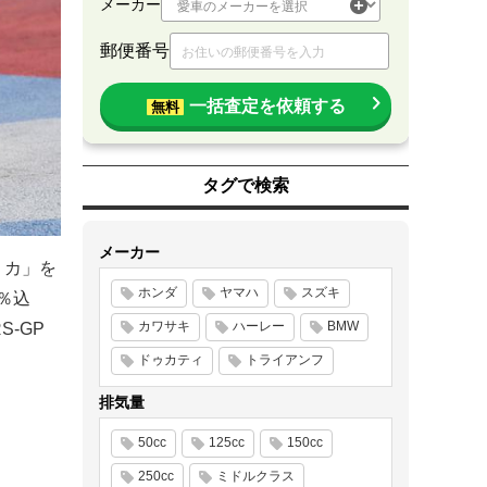
メーカー
郵便番号
一括査定を依頼する
無料
タグで検索
メーカー
リカ」を
ホンダ
ヤマハ
スズキ
％込
カワサキ
ハーレー
BMW
S-GP
ドゥカティ
トライアンフ
排気量
50cc
125cc
150cc
250cc
ミドルクラス