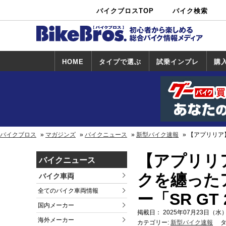
バイクブロスTOP
バイク検索
中古バイ
カタログ検
ショップ検
ク・新車検
索
索
索
HOME
タイプで選ぶ
試乗インプレ
購
スポーツ＆ネ
原付＆ミニバ
アメリカン＆
ビッグスクー
オフロード
試乗インプレ
ホンダ
ヤマハ
スズキ
カワサキ
ハーレー
BMW
トライアンフ
ドゥカティ
購
ホ
ヤ
ス
カ
イキッド
イク
クルーザー
ター
一覧
一
バイクブロス
マガジンズ
バイクニュース
新型バイク速報
【アプリリア】
【アプリリア
バイクニュース
クを纏った
バイク車両
全てのバイク車両情報
ー「SR GT
国内メーカー
掲載日： 2025年07月23日（水）
海外メーカー
カテゴリー:
新型バイク速報
タ