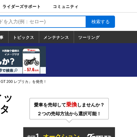
ライダーズサポート
コミュニティ
ライダーズサポート
バイク輸送
バイクガレージライ
バイク車両保険
ロードサービス
バイク試乗
コミュニティ
日記
ツーリング
カスタム
TOP
フ
TOP
事
トピックス
メンテナンス
ツーリング
トピックス
ホンダ
ヤマハ
スズキ
カワサキ
ハーレーダ
BMW
ドゥカティ
トライアン
メンテナンス
基本整備
部位別メンテ
工具の使い方
ツール100選
メンテのうん
一覧
ビッドソン
フ
一覧
ちく
T 200 レプリカ」を発売！
ィッ
乗換
愛車を売却して
しませんか？
タ
２つの売却方法から選択可能！
1.
オークション