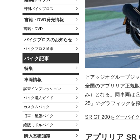
日刊バイクブロス
書籍・DVD発売情報
書籍・DVD
バイクブロスのお知らせ
バイクブロス通販
バイク記事
特集
ピアッジオグループジャパ
車両情報
全国のアプリリア正規販売
試乗インプレッション
み）となる。同車両は
S
バイク購入ガイド
25」のグラフィックを
カスタムバイク
旧車・絶版バイク
SR GT 200をグーバ
絶版ミドルバイク
アプリリア SR 
購入基礎知識