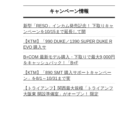
キャンペーン情報
新型「RESO」インカム発売記念！ 下取りキャ
ンペーンを10/15まで延長して開
【KTM】「990 DUKE／1390 SUPER DUKE R
EVO 購入サ
B+COM 最新モデル購入・下取りで最大9,000円
をキャッシュバック！「B+F
【KTM】「890 SMT 購入サポートキャンペー
ン」を8/1～10/31まで実
【トライアンフ】関西最大規模「トライアンフ
大阪東 開設準備室」がオープン！ 限定