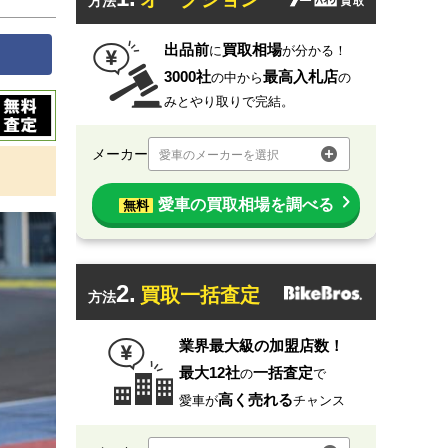
方法
出品前
買取相場
に
が分かる！
3000社
最高入札店
の中から
の
みとやり取りで完結。
メーカー
愛車のメーカーを選択
愛車の買取相場を調べる
無料
2.
買取一括査定
方法
業界最大級の加盟店数！
最大12社
一括査定
の
で
高く売れる
愛車が
チャンス