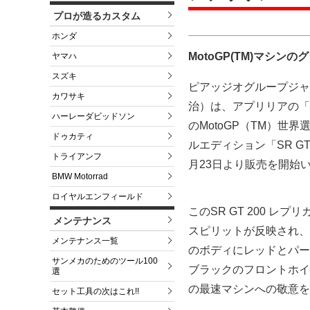
プロが造るカスタム
ホンダ
MotoGP(TM)マシ
ヤマハ
スズキ
ピアッジオグループジャ
カワサキ
治）は、アプリリアの「ア
ハーレーダビッドソン
のMotoGP（TM）世
ドゥカティ
ルエディション「SR G
トライアンフ
月23日より販売を開始
BMW Motorrad
ロイヤルエンフィールド
このSR GT 200 
メンテナンス
スピリットが反映され、
メンテナンス一覧
のボディにレッドとパープ
サンメカのためのツール100
ブラックのフロントホイー
選
の最速マシンへの敬意を
セット工具の次はこれ!!