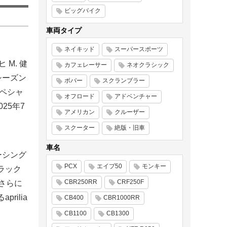
ビッグバイク
車両タイプ
ネイキッド
スーパースポーツ
M. 健
カフェレーサー
ネオクラシック
シーズン
ボバー
スクランブラー
スペシャ
オフロード
アドベンチャー
25年7
アメリカン
クルーザー
スクーター
絶版・旧車
車名
ーシング
PCX
エイプ50
モンキー
ラック
CBR250RR
CRF250F
。さらに
ilia
CB400
CBR1000RR
CB1100
CB1300