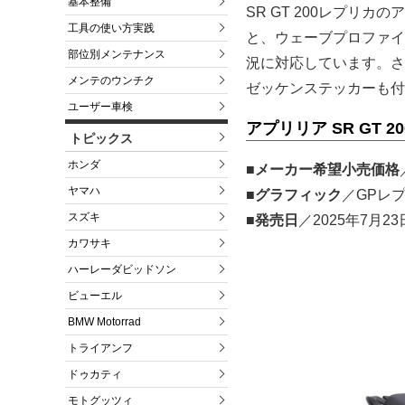
基本整備
SR GT 200レプリ
工具の使い方実践
と、ウェーブプロファイ
部位別メンテナンス
況に対応しています。さ
メンテのウンチク
ゼッケンステッカーも付
ユーザー車検
アプリリア SR GT 2
トピックス
ホンダ
■メーカー希望小売価格
ヤマハ
■グラフィック
／GPレプ
スズキ
■発売日
／2025年7月23
カワサキ
ハーレーダビッドソン
ビューエル
BMW Motorrad
トライアンフ
ドゥカティ
モトグッツィ