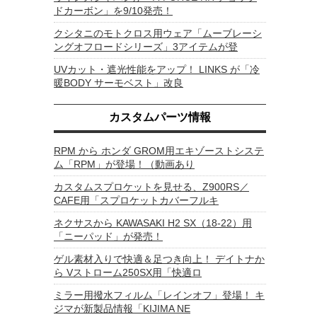
ドカーボン」を9/10発売！
クシタニのモトクロス用ウェア「ムーブレーシ
ングオフロードシリーズ」3アイテムが登
UVカット・遮光性能をアップ！ LINKS が「冷
暖BODY サーモベスト」改良
カスタムパーツ情報
RPM から ホンダ GROM用エキゾーストシステ
ム「RPM」が登場！（動画あり
カスタムスプロケットを見せる、Z900RS／
CAFE用「スプロケットカバーフルキ
ネクサスから KAWASAKI H2 SX（18-22）用
「ニーパッド」が発売！
ゲル素材入りで快適＆足つき向上！ デイトナか
ら Vストローム250SX用「快適ロ
ミラー用撥水フィルム「レインオフ」登場！ キ
ジマが新製品情報「KIJIMA NE