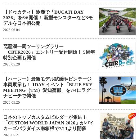
【ドゥカティ】鈴鹿で「DUCATI DAY
2026」を6/6開催！ 新型モンスターなど3モ
デルを日本初公開
2026.06.04
琵琶湖一周ツーリングラリー
「CBTR2026」エントリー受付開始！ 5周年
特別企画も開催
2026.05.28
【ハーレー】最新モデル試乗やビンテージ
車両展示も！ 1DAY イベント「BLUE SKY
MEETING（TM）愛知蒲郡」を7/4にラグー
ナビーチで開催
2026.05.25
日本のトップカスタムビルダーが集結！
「CUSTOM WORLD JAPAN 2026」がバイ
カーズパラダイス南箱根で7/11より開催
2026.05.21