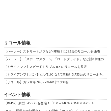
リコール情報
【ハーレー】ストリートボブなど4車種 計1285台のリコールを発表
【ハーレー】「スポーツスターS」「ロードグライド」など計8車種のリコールを発表
【トライアンフ】スピードトリプル RX のリコールを発表
【トライアンフ】ボンネビル T100 など6車種計3,753台のリコールを発表
【リコール】カワサキ Ninja ZX-6R 計1,930台
イベント情報
【BMW】新型 F450GS も登場！「BMW MOTORRAD DAYS JA
CB750F 展示や大抽選会も！ 8/22開催「2026グッドスマイルミーティン