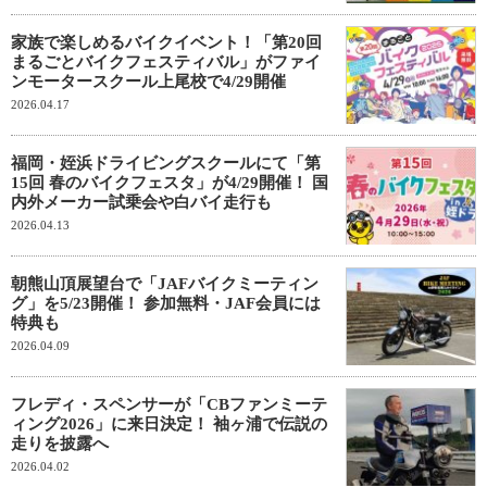
家族で楽しめるバイクイベント！「第20回
まるごとバイクフェスティバル」がファイ
ンモータースクール上尾校で4/29開催
2026.04.17
福岡・姪浜ドライビングスクールにて「第
15回 春のバイクフェスタ」が4/29開催！ 国
内外メーカー試乗会や白バイ走行も
2026.04.13
朝熊山頂展望台で「JAFバイクミーティン
グ」を5/23開催！ 参加無料・JAF会員には
特典も
2026.04.09
フレディ・スペンサーが「CBファンミーテ
ィング2026」に来日決定！ 袖ヶ浦で伝説の
走りを披露へ
2026.04.02