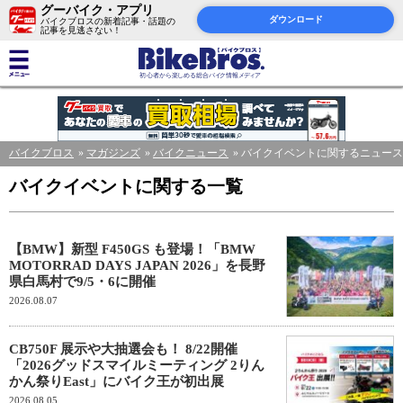
グーバイク・アプリ
ダウンロード
バイクブロスの新着記事・話題の
記事を見逃さない！
バイクブロス
マガジンズ
バイクニュース
バイクイベントに関するニュース
バイクイベントに関する一覧
【BMW】新型 F450GS も登場！「BMW
MOTORRAD DAYS JAPAN 2026」を長野
県白馬村で9/5・6に開催
2026.08.07
CB750F 展示や大抽選会も！ 8/22開催
「2026グッドスマイルミーティング 2りん
かん祭りEast」にバイク王が初出展
2026.08.05