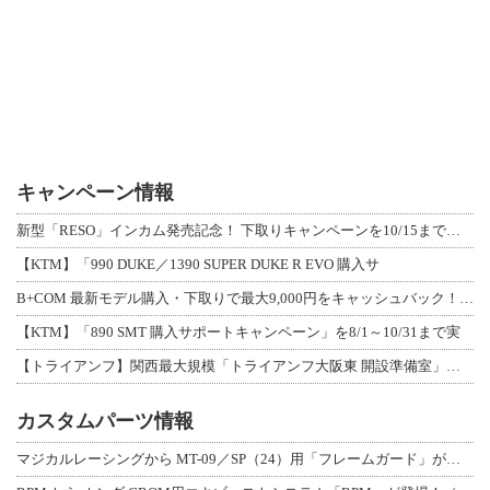
キャンペーン情報
新型「RESO」インカム発売記念！ 下取りキャンペーンを10/15まで延長して開
【KTM】「990 DUKE／1390 SUPER DUKE R EVO 購入サ
B+COM 最新モデル購入・下取りで最大9,000円をキャッシュバック！「B+F
【KTM】「890 SMT 購入サポートキャンペーン」を8/1～10/31まで実
【トライアンフ】関西最大規模「トライアンフ大阪東 開設準備室」がオープン！ 限定
カスタムパーツ情報
マジカルレーシングから MT-09／SP（24）用「フレームガード」が登場！