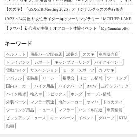
【スズキ】「GSX-S/R Meeting 2026」オリジナルグッズの先行販売
10/23・24開催！ 女性ライダー向けツーリングラリー「MOTHER LAKE
【ヤマハ】初心者が主役！ オフロード体験イベント「My Yamaha off-r
キーワード
ヘルメット
用品パーツ販売店
試乗会
スズキ
車両販売店
トライアンフ
レポート
キャンプツーリング
バイクイベント
電動バイク
サスペンション
モータースポーツ
カワサキ
アパレル
電装品
ハーレー
展示会
リコール情報
ツーリング
国内メーカー
バイク用品
バイクパーツ
BMW
走行＆ライテク
バイク雑貨
輸入車
トピックス
ホンダ
オープン情報
外装パーツ
マフラー関連
海外メーカー
ヤマハ
ドゥカティ
ツーリング用品
ニュース
マフラー
ハンドル関連
車両情報
ピックアップニュース
キャンペーン
イベント
グローブ
KTM
動画