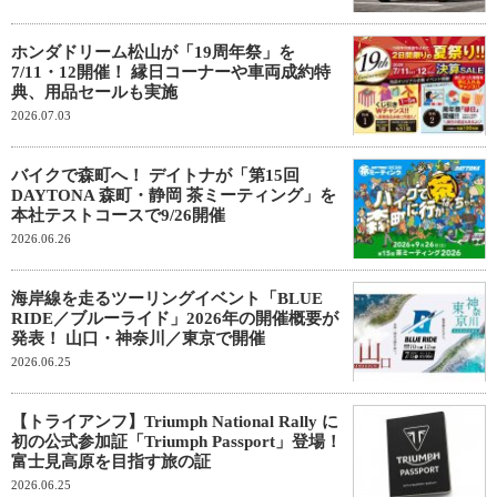
ホンダドリーム松山が「19周年祭」を
7/11・12開催！ 縁日コーナーや車両成約特
典、用品セールも実施
2026.07.03
バイクで森町へ！ デイトナが「第15回
DAYTONA 森町・静岡 茶ミーティング」を
本社テストコースで9/26開催
2026.06.26
海岸線を走るツーリングイベント「BLUE
RIDE／ブルーライド」2026年の開催概要が
発表！ 山口・神奈川／東京で開催
2026.06.25
【トライアンフ】Triumph National Rally に
初の公式参加証「Triumph Passport」登場！
富士見高原を目指す旅の証
2026.06.25