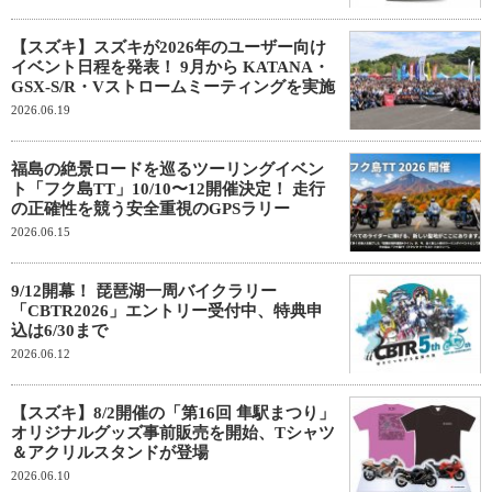
【スズキ】スズキが2026年のユーザー向け
イベント日程を発表！ 9月から KATANA・
GSX-S/R・Vストロームミーティングを実施
2026.06.19
福島の絶景ロードを巡るツーリングイベン
ト「フク島TT」10/10〜12開催決定！ 走行
の正確性を競う安全重視のGPSラリー
2026.06.15
9/12開幕！ 琵琶湖一周バイクラリー
「CBTR2026」エントリー受付中、特典申
込は6/30まで
2026.06.12
【スズキ】8/2開催の「第16回 隼駅まつり」
オリジナルグッズ事前販売を開始、Tシャツ
＆アクリルスタンドが登場
2026.06.10