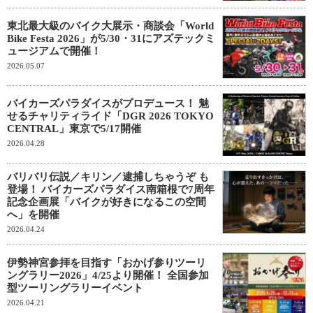
東北最大級のバイク大展示・商談会「World
Bike Festa 2026」が5/30・31にアズテックミ
ュージアムで開催！
2026.05.07
バイカーズパラダイスがプロデュース！ 魅
せるチャリティライド「DGR 2026 TOKYO
CENTRAL」東京で5/17開催
2026.04.28
バリバリ伝説／キリン／逮捕しちゃうぞ も
登場！ バイカーズパラダイス南箱根で7周年
記念企画展「バイクが好きになるこの空間
へ」を開催
2026.04.24
伊勢神宮参拝を目指す「おかげ参りツーリ
ングラリー2026」4/25より開催！ 全国参加
型ツーリングラリーイベント
2026.04.21