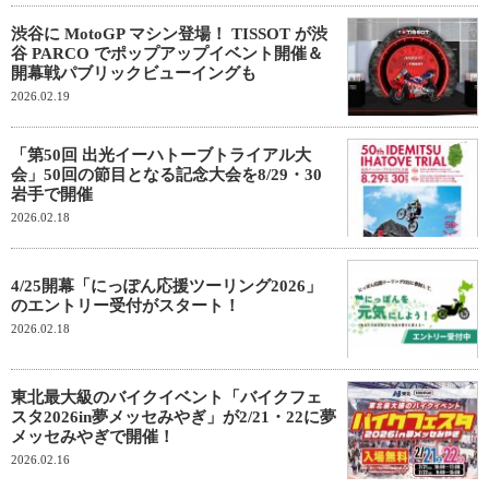
渋谷に MotoGP マシン登場！ TISSOT が渋
谷 PARCO でポップアップイベント開催＆
開幕戦パブリックビューイングも
2026.02.19
「第50回 出光イーハトーブトライアル大
会」50回の節目となる記念大会を8/29・30
岩手で開催
2026.02.18
4/25開幕「にっぽん応援ツーリング2026」
のエントリー受付がスタート！
2026.02.18
東北最大級のバイクイベント「バイクフェ
スタ2026in夢メッセみやぎ」が2/21・22に夢
メッセみやぎで開催！
2026.02.16