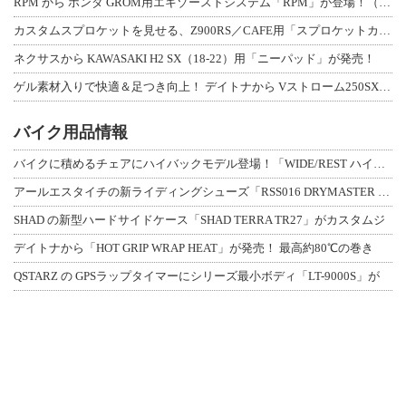
RPM から ホンダ GROM用エキゾーストシステム「RPM」が登場！（動画あり
カスタムスプロケットを見せる、Z900RS／CAFE用「スプロケットカバーフルキ
ネクサスから KAWASAKI H2 SX（18-22）用「ニーパッド」が発売！
ゲル素材入りで快適＆足つき向上！ デイトナから Vストローム250SX用「快適ロ
バイク用品情報
バイクに積めるチェアにハイバックモデル登場！「WIDE/REST ハイバックチェ
アールエスタイチの新ライディングシューズ「RSS016 DRYMASTER スト
SHAD の新型ハードサイドケース「SHAD TERRA TR27」がカスタムジ
デイトナから「HOT GRIP WRAP HEAT」が発売！ 最高約80℃の巻き
QSTARZ の GPSラップタイマーにシリーズ最小ボディ「LT-9000S」が