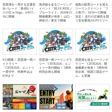
琵琶湖を一周する交通安
海岸線を走るツーリング
福島の絶景ロードを巡る
全パレード「第4回バイ
イベント「BLUE RIDE／
ツーリングイベント「フ
クの日 in Shiga」が8/15・
ブルーライド」2026年の
ク島TT」10/10〜12開催
16に開催
開催概要が発表！ 山口・
決定！ 走行の正確性を競
神奈川／東京で開催
う安全重視のGPSラリー
9/12開幕！ 琵琶湖一周バ
琵琶湖一周ツーリングラ
琵琶湖を巡るツーリング
イクラリー
リー「CBTR2026」エン
ラリー「CBTR2026」開
「CBTR2026」エントリ
トリー受付開始！ 5周年
催概要が発表！ 5周年特
ー受付中、特典申込は
特別企画も開催
別企画「戦国三国志ゲー
6/30まで
ム」も実施