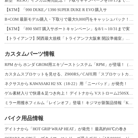
新型「RESO」インカム発売記念！ 下取りキャンペーンを10/15まで延長して開
【KTM】「990 DUKE／1390 SUPER DUKE R EVO 購入サ
B+COM 最新モデル購入・下取りで最大9,000円をキャッシュバック！「B+F
【KTM】「890 SMT 購入サポートキャンペーン」を8/1～10/31まで実
【トライアンフ】関西最大規模「トライアンフ大阪東 開設準備室」がオープン！ 限定
カスタムパーツ情報
RPM から ホンダ GROM用エキゾーストシステム「RPM」が登場！（動画あり
カスタムスプロケットを見せる、Z900RS／CAFE用「スプロケットカバーフルキ
ネクサスから KAWASAKI H2 SX（18-22）用「ニーパッド」が発売！
ゲル素材入りで快適＆足つき向上！ デイトナから Vストローム250SX用「快適ロ
ミラー用撥水フィルム「レインオフ」登場！ キジマが新製品情報「KIJIMA NE
バイク用品情報
デイトナから「HOT GRIP WRAP HEAT」が発売！ 最高約80℃の巻き