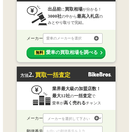
出品前
買取相場
に
が分かる！
3000社
最高入札店
の中から
の
みとやり取りで完結。
メーカー
愛車のメーカーを選択
愛車の買取相場を調べる
無料
2.
買取一括査定
方法
業界最大級の加盟店数！
最大12社
一括査定
の
で
高く売れる
愛車が
チャンス
メーカー
郵便番号