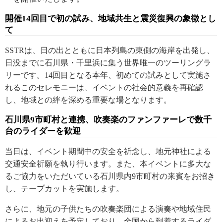
開催14回目で初の試み、地域共生と震災復興の象徴とし
て
SSTRは、日の出とともに日本列島の東側の海岸を出発し、
日没までに石川県・千里浜に集う世界唯一のツーリングラ
リーです。14回目となる本年、初めての試みとして実施さ
れるこのセレモニーは、イベントの社会的意義を再確認
し、地域との絆を深める重要な場となります。
石川県9市町村と連携、吹奏楽のファンファーレで数千
台のライダーを歓迎
当日は、イベント期間中の安全を祈念し、地元神社による
交通安全祈願を執り行います。また、本イベントに多大な
るご協力をいただいている石川県内9市町村の来賓をお招き
し、テープカットを実施します。
さらに、地元の子供たちの吹奏楽団による演奏や地域住民
によるお出迎えを予定しており、全国から到着するライダ