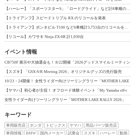
【ハーレー】「スポーツスターS」「ロードグライド」など計8車種のリコールを発表
【トライアンフ】スピードトリプル RX のリコールを発表
【トライアンフ】ボンネビル T100 など6車種計3,753台のリコールを発表
【リコール】カワサキ Ninja ZX-6R 計1,930台
イベント情報
CB750F 展示や大抽選会も！ 8/22開催「2026グッドスマイルミーティン
【スズキ】「GSX-S/R Meeting 2026」オリジナルグッズの先行販売
10/23・24開催！ 女性ライダー向けツーリングラリー「MOTHER LAKE
【ヤマハ】初心者が主役！ オフロード体験イベント「My Yamaha off-r
女性ライダー向けツーリングラリー「MOTHER LAKE RALLY 2026」
キーワード
車両販売店
ホンダ
トピックス
ヤマハ
用品パーツ販売店
車両情報
BMW
国内メーカー
試乗会
スズキ
ハーレー
動画