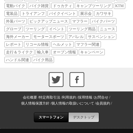
電動バイク
バイク雑貨
ドゥカティ
キャンプツーリング
KTM
電装品
トライアンフ
バイクイベント
展示会
カワサキ
外装パーツ
ピックアップニュース
マフラー
バイクパーツ
グローブ
ツーリング
イベント
ツーリング用品
ニュース
海外メーカー
モータースポーツ
アパレル
サスペンション
レポート
リコール情報
ヘルメット
マフラー関連
走行＆ライテク
輸入車
オープン情報
キャンペーン
ハンドル関連
バイク用品
会社概要
特定商取引法
利用規約
採用情報
お問合せ
個人情報保護方針
個人情報の取扱いについて
会員規約
スマートフォン
デスクトップ