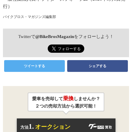
行）
バイクブロス・マガジンズ編集部
Twitterで
@BikeBrosMagazin
をフォローしよう！
ツイートする
シェアする
乗換
愛車を売却して
しませんか？
２つの売却方法から選択可能！
1.
オークション
方法