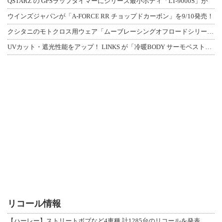
QSTARZ の GPSラップタイマーにシリーズ最小ボディ「LT-9000S」が
ウインズジャパンが「A-FORCE RR チョップドカーボン」を9/10発売！
クシタニのモトクロス用ウェア「ムーブレーシングオフロードシリーズ」3アイテムが登
UVカット・遮光性能をアップ！ LINKS が「冷暖BODY サーモベスト」改良
リコール情報
【ハーレー】ストリートボブなど4車種 計1285台のリコールを発表