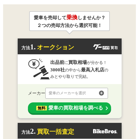
乗換
愛車を売却して
しませんか？
２つの売却方法から選択可能！
1.
オークション
方法
出品前
買取相場
に
が分かる！
3000社
最高入札店
の中から
の
みとやり取りで完結。
メーカー
愛車のメーカーを選択
愛車の買取相場を調べる
無料
2.
買取一括査定
方法