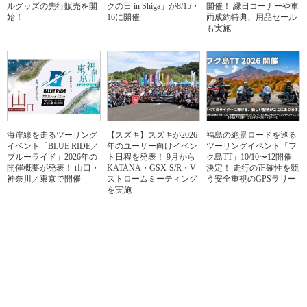
ルグッズの先行販売を開
クの日 in Shiga」が8/15・
開催！ 縁日コーナーや車
始！
16に開催
両成約特典、用品セール
も実施
海岸線を走るツーリング
【スズキ】スズキが2026
福島の絶景ロードを巡る
イベント「BLUE RIDE／
年のユーザー向けイベン
ツーリングイベント「フ
ブルーライド」2026年の
ト日程を発表！ 9月から
ク島TT」10/10〜12開催
開催概要が発表！ 山口・
KATANA・GSX-S/R・V
決定！ 走行の正確性を競
神奈川／東京で開催
ストロームミーティング
う安全重視のGPSラリー
を実施