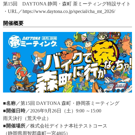
第15回 DAYTONA 静岡・森町 茶ミーティング特設サイト
・URL／https://www.daytona.co.jp/special/cha_mt_2026/
開催概要
■名称
／第15回 DAYTONA 森町・静岡茶ミーティング
■開催日時
／2026年9月26日（土）9:00 ～15:00
雨天決行（荒天中止）
■開催場所
／株式会社デイトナ本社テストコース
（静岡県周智郡森町一宮4805）