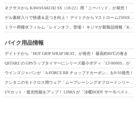
ネクサスから KAWASAKI H2 SX（18-22）用「ニーパッド」が発売！
ゲル素材入りで快適＆足つき向上！ デイトナから Vストローム250SX用「快適ロ
ミラー用撥水フィルム「レインオフ」登場！ キジマが新製品情報「KIJIMA NE
バイク用品情報
デイトナから「HOT GRIP WRAP HEAT」が発売！ 最高約80℃の巻き
QSTARZ の GPSラップタイマーにシリーズ最小ボディ「LT-9000S」が
ウインズジャパンが「A-FORCE RR チョップドカーボン」を9/10発売！
クシタニのモトクロス用ウェア「ムーブレーシングオフロードシリーズ」3アイテムが登
UVカット・遮光性能をアップ！ LINKS が「冷暖BODY サーモベスト」改良