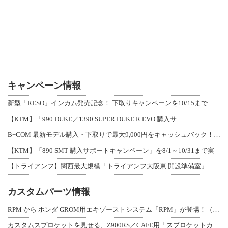
キャンペーン情報
新型「RESO」インカム発売記念！ 下取りキャンペーンを10/15まで延長して開
【KTM】「990 DUKE／1390 SUPER DUKE R EVO 購入サ
B+COM 最新モデル購入・下取りで最大9,000円をキャッシュバック！「B+F
【KTM】「890 SMT 購入サポートキャンペーン」を8/1～10/31まで実
【トライアンフ】関西最大規模「トライアンフ大阪東 開設準備室」がオープン！ 限定
カスタムパーツ情報
RPM から ホンダ GROM用エキゾーストシステム「RPM」が登場！（動画あり
カスタムスプロケットを見せる、Z900RS／CAFE用「スプロケットカバーフルキ