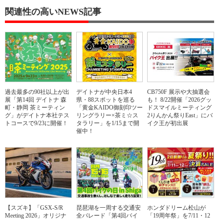
関連性の高いNEWS記事
過去最多の90社以上が出
デイトナが中央日本4
CB750F 展示や大抽選会
展「第14回 デイトナ 森
県・88スポットを巡る
も！ 8/22開催「2026グッ
町・静岡 茶ミーティン
「黄金KAIDO御刻印ツー
ドスマイルミーティング
グ」がデイトナ本社テス
リングラリー×茶ミ☆ス
2りんかん祭りEast」にバ
トコースで9/23に開催！
タラリー」を1/15まで開
イク王が初出展
催中！
【スズキ】「GSX-S/R
琵琶湖を一周する交通安
ホンダドリーム松山が
Meeting 2026」オリジナ
全パレード「第4回バイ
「19周年祭」を7/11・12