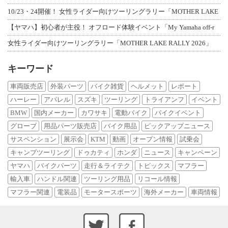
10/23・24開催！ 女性ライダー向けツーリングラリー「MOTHER LAKE
【ヤマハ】初心者が主役！ オフロード体験イベント「My Yamaha off-r
女性ライダー向けツーリングラリー「MOTHER LAKE RALLY 2026」
キーワード
車両販売店
外装パーツ
バイク雑貨
ヘルメット
レポート
ハーレー
アパレル
スズキ
ツーリング
トライアンフ
イベント
BMW
国内メーカー
カワサキ
電動バイク
バイクイベント
グローブ
用品パーツ販売店
バイク用品
ピックアップニュース
サスペンション
展示会
KTM
動画
オープン情報
試乗会
キャンプツーリング
ドゥカティ
ホンダ
ニュース
キャンペーン
ヤマハ
バイクパーツ
走行＆ライテク
トピックス
マフラー
輸入車
ハンドル関連
ツーリング用品
リコール情報
マフラー関連
電装品
モータースポーツ
海外メーカー
車両情報