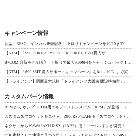
キャンペーン情報
新型「RESO」インカム発売記念！ 下取りキャンペーンを10/15まで延長して開
【KTM】「990 DUKE／1390 SUPER DUKE R EVO 購入サ
B+COM 最新モデル購入・下取りで最大9,000円をキャッシュバック！「B+F
【KTM】「890 SMT 購入サポートキャンペーン」を8/1～10/31まで実
【トライアンフ】関西最大規模「トライアンフ大阪東 開設準備室」がオープン！ 限定
カスタムパーツ情報
RPM から ホンダ GROM用エキゾーストシステム「RPM」が登場！（動画あり
カスタムスプロケットを見せる、Z900RS／CAFE用「スプロケットカバーフルキ
ネクサスから KAWASAKI H2 SX（18-22）用「ニーパッド」が発売！
ゲル素材入りで快適＆足つき向上！ デイトナから Vストローム250SX用「快適ロ