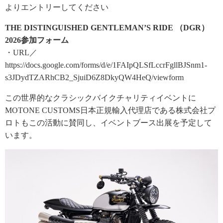
よりエントリーしてください
THE DISTINGUISHED GENTLEMAN’S RIDE （DGR）
2026参加フォーム
・URL／
https://docs.google.com/forms/d/e/1FAIpQLSfLccrFgllBJSnm1-
s3JDydTZARhCB2_SjuiD6Z8DkyQW4HeQ/viewform
この世界的なクラシックバイクチャリティイベントに
MOTONE CUSTOMS日本正規輸入代理店である株式会社プ
ロトもこの活動に賛同し、イベントブース出展を予定して
います。