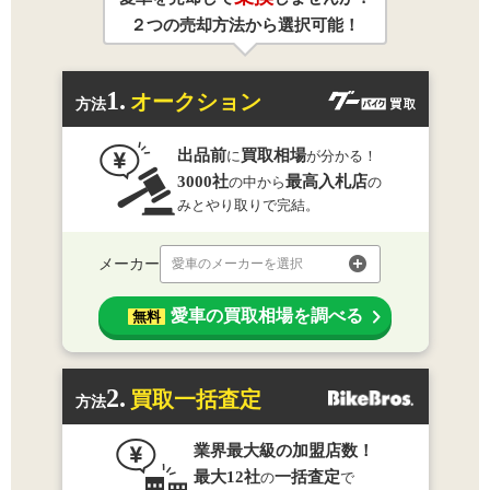
２つの売却方法から選択可能！
1.
オークション
方法
出品前
買取相場
に
が分かる！
3000社
最高入札店
の中から
の
みとやり取りで完結。
メーカー
愛車のメーカーを選択
愛車の買取相場を調べる
無料
2.
買取一括査定
方法
業界最大級の加盟店数！
最大12社
一括査定
の
で