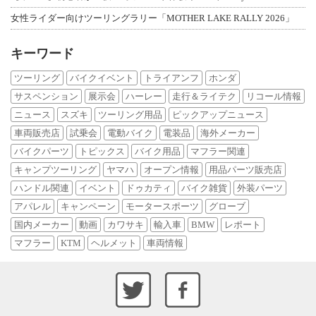
女性ライダー向けツーリングラリー「MOTHER LAKE RALLY 2026」
キーワード
ツーリング
バイクイベント
トライアンフ
ホンダ
サスペンション
展示会
ハーレー
走行＆ライテク
リコール情報
ニュース
スズキ
ツーリング用品
ピックアップニュース
車両販売店
試乗会
電動バイク
電装品
海外メーカー
バイクパーツ
トピックス
バイク用品
マフラー関連
キャンプツーリング
ヤマハ
オープン情報
用品パーツ販売店
ハンドル関連
イベント
ドゥカティ
バイク雑貨
外装パーツ
アパレル
キャンペーン
モータースポーツ
グローブ
国内メーカー
動画
カワサキ
輸入車
BMW
レポート
マフラー
KTM
ヘルメット
車両情報