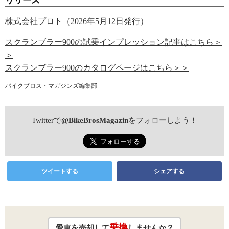
リリース
株式会社プロト（2026年5月12日発行）
スクランブラー900の試乗インプレッション記事はこちら＞
＞
スクランブラー900のカタログページはこちら＞＞
バイクブロス・マガジンズ編集部
Twitterで
@BikeBrosMagazin
をフォローしよう！
ツイートする
シェアする
乗換
愛車を売却して
しませんか？