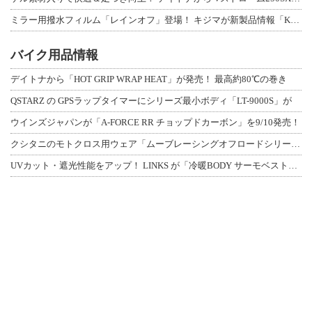
ミラー用撥水フィルム「レインオフ」登場！ キジマが新製品情報「KIJIMA NE
バイク用品情報
デイトナから「HOT GRIP WRAP HEAT」が発売！ 最高約80℃の巻き
QSTARZ の GPSラップタイマーにシリーズ最小ボディ「LT-9000S」が
ウインズジャパンが「A-FORCE RR チョップドカーボン」を9/10発売！
クシタニのモトクロス用ウェア「ムーブレーシングオフロードシリーズ」3アイテムが登
UVカット・遮光性能をアップ！ LINKS が「冷暖BODY サーモベスト」改良