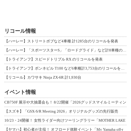
リコール情報
【ハーレー】ストリートボブなど4車種 計1285台のリコールを発表
【ハーレー】「スポーツスターS」「ロードグライド」など計8車種のリコールを発表
【トライアンフ】スピードトリプル RX のリコールを発表
【トライアンフ】ボンネビル T100 など6車種計3,753台のリコールを発表
【リコール】カワサキ Ninja ZX-6R 計1,930台
イベント情報
CB750F 展示や大抽選会も！ 8/22開催「2026グッドスマイルミーティン
【スズキ】「GSX-S/R Meeting 2026」オリジナルグッズの先行販売
10/23・24開催！ 女性ライダー向けツーリングラリー「MOTHER LAKE
【ヤマハ】初心者が主役！ オフロード体験イベント「My Yamaha off-r