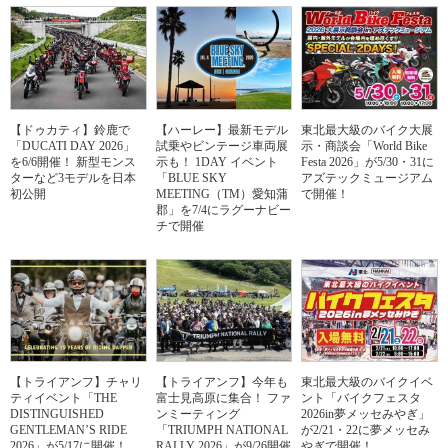
【ドゥカティ】鈴鹿で
【ハーレー】最新モデル
東北最大級のバイク大展
「DUCATI DAY 2026」
試乗やビンテージ車両展
示・商談会「World Bike
を6/6開催！ 新型モンス
示も！ 1DAY イベント
Festa 2026」が5/30・31に
ターなど3モデルを日本
「BLUE SKY
アズテックミュージアム
初公開
MEETING（TM）愛知蒲
で開催！
郡」を7/4にラグーナビー
チで開催
【トライアンフ】チャリ
【トライアンフ】今年も
東北最大級のバイクイベ
ティイベント「THE
富士見高原に集合！ ファ
ント「バイクフェスタ
DISTINGUISHED
ンミーティング
2026in夢メッセみやぎ」
GENTLEMAN’S RIDE
「TRIUMPH NATIONAL
が2/21・22に夢メッセみ
2026」が5/17に開催！
RALLY 2026」が9/26開催
やぎで開催！