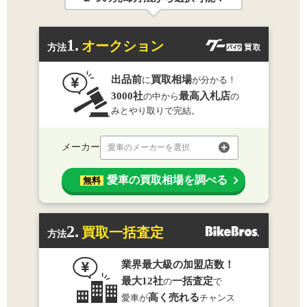
1.
オークション
方法
出品前
買取相場
に
が分かる！
3000社
最高入札店
の中から
の
みとやり取りで完結。
メーカー
愛車のメーカーを選択
愛車の買取相場を調べる
無料
2.
買取一括査定
方法
業界最大級の加盟店数！
最大12社
一括査定
の
で
高く売れる
愛車が
チャンス