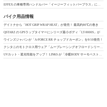
EFFEX の車種専用ハンドルバー「イージーフィットバープラス」に、MT-09／
バイク用品情報
デイトナから「HOT GRIP WRAP HEAT」が発売！ 最高約80℃の巻き
QSTARZ の GPSラップタイマーにシリーズ最小ボディ「LT-9000S」が
ウインズジャパンが「A-FORCE RR チョップドカーボン」を9/10発売！
クシタニのモトクロス用ウェア「ムーブレーシングオフロードシリーズ」3アイテムが登
UVカット・遮光性能をアップ！ LINKS が「冷暖BODY サーモベスト」改良