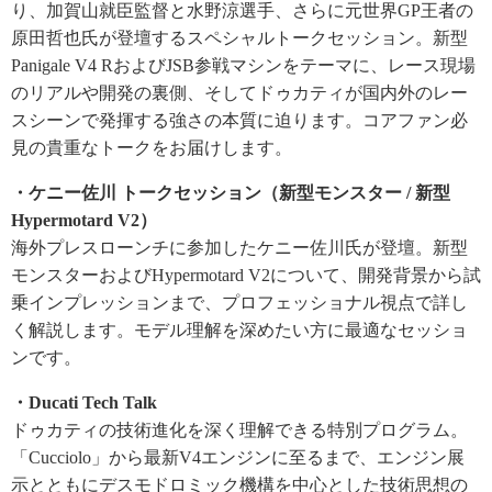
り、加賀山就臣監督と水野涼選手、さらに元世界GP王者の
原田哲也氏が登壇するスペシャルトークセッション。新型
Panigale V4 RおよびJSB参戦マシンをテーマに、レース現場
のリアルや開発の裏側、そしてドゥカティが国内外のレー
スシーンで発揮する強さの本質に迫ります。コアファン必
見の貴重なトークをお届けします。
・ケニー佐川 トークセッション（新型モンスター / 新型
Hypermotard V2）
海外プレスローンチに参加したケニー佐川氏が登壇。新型
モンスターおよびHypermotard V2について、開発背景から試
乗インプレッションまで、プロフェッショナル視点で詳し
く解説します。モデル理解を深めたい方に最適なセッショ
ンです。
・Ducati Tech Talk
ドゥカティの技術進化を深く理解できる特別プログラム。
「Cucciolo」から最新V4エンジンに至るまで、エンジン展
示とともにデスモドロミック機構を中心とした技術思想の