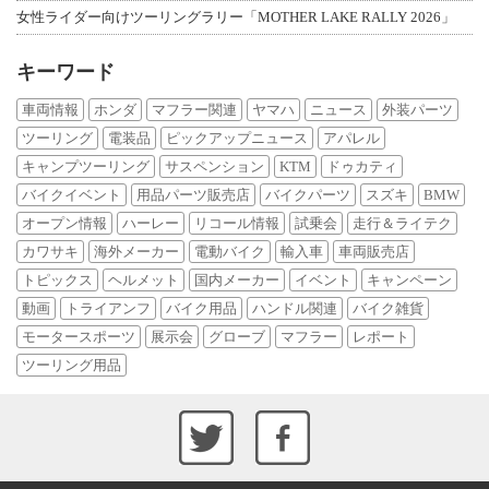
女性ライダー向けツーリングラリー「MOTHER LAKE RALLY 2026」
キーワード
車両情報
ホンダ
マフラー関連
ヤマハ
ニュース
外装パーツ
ツーリング
電装品
ピックアップニュース
アパレル
キャンプツーリング
サスペンション
KTM
ドゥカティ
バイクイベント
用品パーツ販売店
バイクパーツ
スズキ
BMW
オープン情報
ハーレー
リコール情報
試乗会
走行＆ライテク
カワサキ
海外メーカー
電動バイク
輸入車
車両販売店
トピックス
ヘルメット
国内メーカー
イベント
キャンペーン
動画
トライアンフ
バイク用品
ハンドル関連
バイク雑貨
モータースポーツ
展示会
グローブ
マフラー
レポート
ツーリング用品