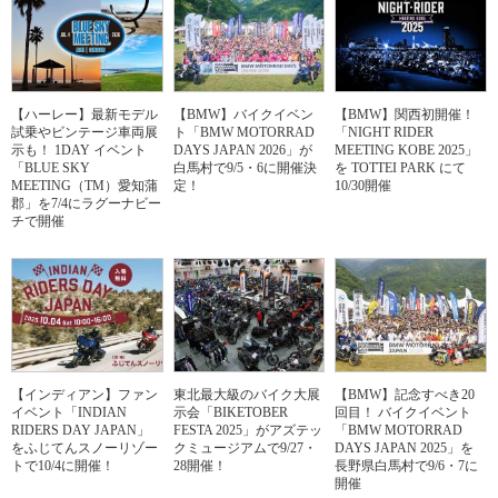
【ハーレー】最新モデル
【BMW】バイクイベン
【BMW】関西初開催！
試乗やビンテージ車両展
ト「BMW MOTORRAD
「NIGHT RIDER
示も！ 1DAY イベント
DAYS JAPAN 2026」が
MEETING KOBE 2025」
「BLUE SKY
白馬村で9/5・6に開催決
を TOTTEI PARK にて
MEETING（TM）愛知蒲
定！
10/30開催
郡」を7/4にラグーナビー
チで開催
【インディアン】ファン
東北最大級のバイク大展
【BMW】記念すべき20
イベント「INDIAN
示会「BIKETOBER
回目！ バイクイベント
RIDERS DAY JAPAN」
FESTA 2025」がアズテッ
「BMW MOTORRAD
をふじてんスノーリゾー
クミュージアムで9/27・
DAYS JAPAN 2025」を
トで10/4に開催！
28開催！
長野県白馬村で9/6・7に
開催