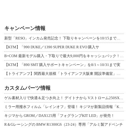
キャンペーン情報
新型「RESO」インカム発売記念！ 下取りキャンペーンを10/15まで延長して開
【KTM】「990 DUKE／1390 SUPER DUKE R EVO 購入サ
B+COM 最新モデル購入・下取りで最大9,000円をキャッシュバック！「B+F
【KTM】「890 SMT 購入サポートキャンペーン」を8/1～10/31まで実
【トライアンフ】関西最大規模「トライアンフ大阪東 開設準備室」がオープン！ 限定
カスタムパーツ情報
ゲル素材入りで快適＆足つき向上！ デイトナから Vストローム250SX用「快適ロ
ミラー用撥水フィルム「レインオフ」登場！ キジマが新製品情報「KIJIMA NE
キジマから GROM／DAX125用「フォグランプKIT LED」が発売！
R＆Gレーシングの BMW R1300GS（23-24）専用「アルミ製アドベンチ