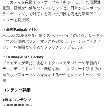
ドゥカティを象徴するスポーツネイキッドモデルの最新進
化形。軽量かつ俊敏なハンドリングと、日常からスポーツ
ライディングまで対応する高い汎用性を備えた新世代モン
スターを初披露。
・新型Panigale V4 R
MotoGPのDNAを受け継ぐスーパーバイクの頂点。サーキッ
トでの圧倒的パフォーマンスを追求し、レーシングテクノ
ロジーを極限まで高めたフラッグシップモデル。
・Desmo450 MX Factory
ドゥカティが新たに挑むモトクロスカテゴリーの革新的モ
デル。デスモドロミック機構を核に、オフロード領域での
新たなパフォーマンスを提示する一台をダイナミックに公
開。
コンテンツ詳細
■展示コンテンツ
・最新モデル展示