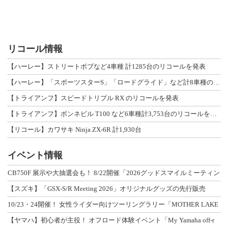
リコール情報
【ハーレー】ストリートボブなど4車種 計1285台のリコールを発表
【ハーレー】「スポーツスターS」「ロードグライド」など計8車種のリコールを発表
【トライアンフ】スピードトリプル RX のリコールを発表
【トライアンフ】ボンネビル T100 など6車種計3,753台のリコールを発表
【リコール】カワサキ Ninja ZX-6R 計1,930台
イベント情報
CB750F 展示や大抽選会も！ 8/22開催「2026グッドスマイルミーティン
【スズキ】「GSX-S/R Meeting 2026」オリジナルグッズの先行販売
10/23・24開催！ 女性ライダー向けツーリングラリー「MOTHER LAKE
【ヤマハ】初心者が主役！ オフロード体験イベント「My Yamaha off-r