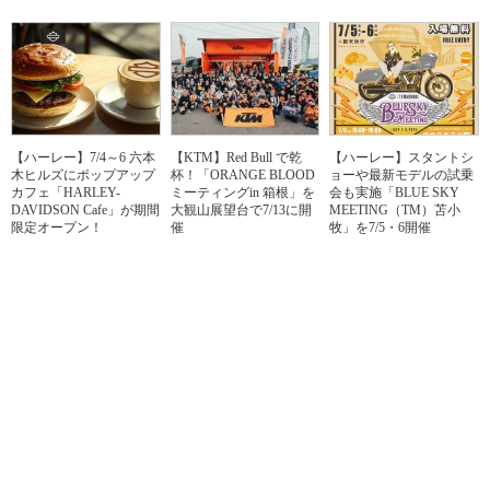
【ハーレー】7/4～6 六本
【KTM】Red Bull で乾
【ハーレー】スタントシ
木ヒルズにポップアップ
杯！「ORANGE BLOOD
ョーや最新モデルの試乗
カフェ「HARLEY-
ミーティングin 箱根」を
会も実施「BLUE SKY
DAVIDSON Cafe」が期間
大観山展望台で7/13に開
MEETING（TM）苫小
限定オープン！
催
牧」を7/5・6開催