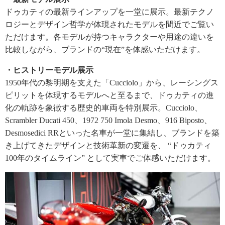
ドゥカティの最新ラインアップを一堂に展示。最新テクノ
ロジーとデザイン哲学が体現されたモデルを間近でご覧い
ただけます。各モデルが持つキャラクターや用途の違いを
比較しながら、ブランドの“現在”を体感いただけます。
・ヒストリーモデル展示
1950年代の黎明期を支えた「Cucciolo」から、レーシングス
ピリットを体現するモデルへと至るまで、ドゥカティの進
化の軌跡を象徴する歴史的車両を特別展示。Cucciolo、
Scrambler Ducati 450、1972 750 Imola Desmo、916 Biposto、
Desmosedici RRといった名車が一堂に集結し、ブランドを築
き上げてきたデザインと技術革新の変遷を、 “ドゥカティ
100年のタイムライン” として実車でご体感いただけます。