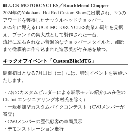
■LUCK MOTORCYCLES／Knucklehead Chopper
2024年のYokohama Hot Rod Custom Showに出展され、3つの
アワードを獲得したナックルヘッドチョッパー。
2025年に迎えるLUCK MOTORCYCLES創業25周年を見据
え、ブランドの集大成として製作された一台。
流行に左右されない普遍的なチョッパースタイルと、細部
まで徹底的に作り込まれた造形美が存在感を放つ。
キックオフイベント「CustomBIkeMTG」
開催初日となる7月11日（土）には、特別イベントを実施い
たします。
・7名のカスタムビルダーによる展示モデル紹介(LA在住の
Chabottエンジニアリング木村氏を除く）
・一般参加型カスタムバイクコンテスト（CWJメンバーが
審査）
・CWJメンバーの歴代顧客の車両展示
・デモンストレーション走行