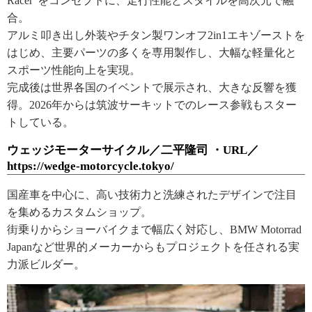
Racer”をコンセプトに、走行性能とスタイルを高次元で融
合。
アルミ叩き出し外装やチタン製ワンオフ2in1エキゾーストを
はじめ、主要パーツの多くを専用製作し、大幅な軽量化と
スポーツ性能向上を実現。
完成後は世界各国のイベントで展示され、大きな反響を獲
得。2026年からは筑波サーキットでのレース参戦もスター
トしている。
ウェッジモーターサイクル／二平隆司 ・URL／
https://wedge-motorcycle.tokyo/
国産車を中心に、高い技術力と洗練されたデザインで注目
を集めるカスタムショップ。
街乗りからショーバイクまで幅広く対応し、BMW Motorrad
Japanなど世界的メーカーからもプロジェクトを任される実
力派ビルダー。