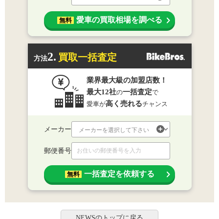
愛車の買取相場を調べる
無料
2.
買取一括査定
方法
業界最大級の加盟店数！
最大12社
一括査定
の
で
高く売れる
愛車が
チャンス
メーカー
郵便番号
一括査定を依頼する
無料
NEWSのトップに戻る