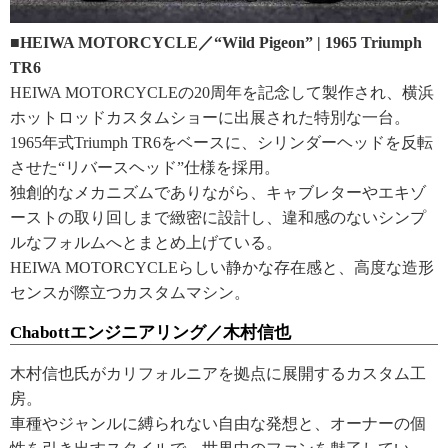
■HEIWA MOTORCYCLE／“Wild Pigeon” | 1965 Triumph
TR6
HEIWA MOTORCYCLEの20周年を記念して製作され、横浜
ホットロッドカスタムショーに出展された特別な一台。
1965年式Triumph TR6をベースに、シリンダーヘッドを反転
させた“リバースヘッド”仕様を採用。
独創的なメカニズムでありながら、キャブレターやエキゾ
ーストの取り回しまで緻密に設計し、違和感のないシンプ
ルなフォルムへとまとめ上げている。
HEIWA MOTORCYCLEらしい静かな存在感と、高度な造形
センスが際立つカスタムマシン。
Chabottエンジニアリング／木村信也
木村信也氏がカリフォルニアを拠点に展開するカスタム工
房。
車種やジャンルに縛られない自由な発想と、オーナーの個