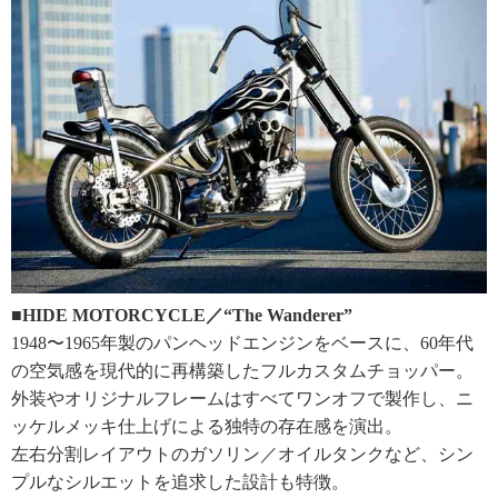
■HIDE MOTORCYCLE／“The Wanderer”
1948〜1965年製のパンヘッドエンジンをベースに、60年代
の空気感を現代的に再構築したフルカスタムチョッパー。
外装やオリジナルフレームはすべてワンオフで製作し、ニ
ッケルメッキ仕上げによる独特の存在感を演出。
左右分割レイアウトのガソリン／オイルタンクなど、シン
プルなシルエットを追求した設計も特徴。