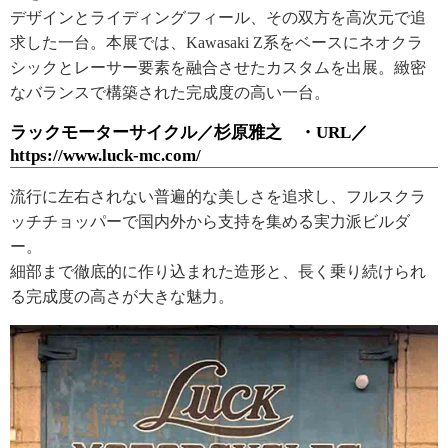
デザインとライディングフィール、その双方を高次元で追
求した一台。本展では、Kawasaki Z系をベースにネオクラ
シックとレーサー要素を融合させたカスタムを出展。緻密
なバランスで構築された完成度の高い一台。
ラックモーターサイクル／杉原雅之 ・URL／
https://www.luck-mc.com/
流行に左右されない普遍的な美しさを追求し、フルスクラ
ッチチョッパーで国内外から支持を集める実力派ビルダ
ー。
細部まで徹底的に作り込まれた造形と、長く乗り続けられ
る完成度の高さが大きな魅力。