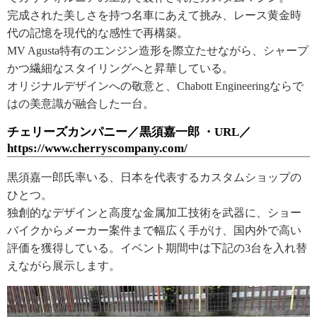
完成された美しさを持つ名車にあえて挑み、レース黄金時
代の記憶を現代的な感性で再構築。
MV Agusta特有のエンジン造形を際立たせながら、シャープ
かつ繊細なスタイリングへと昇華している。
オリジナルデザインへの敬意と、Chabott Engineeringならで
はの美意識が融合した一台。
チェリーズカンパニー／黒須嘉一郎 ・URL／
https://www.cherryscompany.com/
黒須嘉一郎氏率いる、日本を代表するカスタムショップの
ひとつ。
独創的なデザインと高度な金属加工技術を武器に、ショー
バイクからメーカー案件まで幅広く手がけ、国内外で高い
評価を獲得している。イベント期間中は下記の3台を入れ替
えながら展示します。