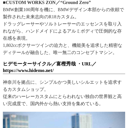
■CUSTOM WORKS ZON／“Ground Zero”
BMW創業100周年を機に、BMWデザイン本部からの依頼で
製作された未来志向のR18カスタム。
ドラッグレーサーやソルトレーサーのエッセンスを取り入
れながら、ハンドメイドによるアルミボディで圧倒的な存
在感を表現。
1,802ccボクサーツインの迫力と、機能美を追求した精密な
ディテールが融合した、唯一無二のコンセプトマシン。
ヒデモーターサイクル／富樫秀哉 ・URL／
https://www.hidemo.net/
神奈川を拠点に、シンプルかつ美しいシルエットを追求す
るカスタムショップ。
従来のハーレーカスタムにとらわれない独自の世界観と高
い完成度で、国内外から熱い支持を集めている。