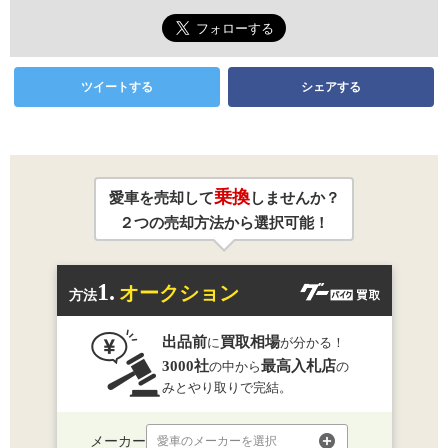
ツイートする
シェアする
乗換
愛車を売却して
しませんか？
２つの売却方法から選択可能！
1.
オークション
方法
出品前
買取相場
に
が分かる！
3000社
最高入札店
の中から
の
みとやり取りで完結。
メーカー
愛車のメーカーを選択