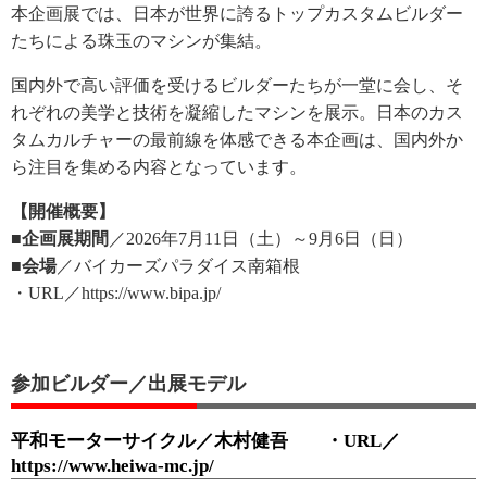
本企画展では、日本が世界に誇るトップカスタムビルダー
たちによる珠玉のマシンが集結。
国内外で高い評価を受けるビルダーたちが一堂に会し、そ
れぞれの美学と技術を凝縮したマシンを展示。日本のカス
タムカルチャーの最前線を体感できる本企画は、国内外か
ら注目を集める内容となっています。
【開催概要】
■企画展期間
／2026年7月11日（土）～9月6日（日）
■会場
／バイカーズパラダイス南箱根
・URL／https://www.bipa.jp/
参加ビルダー／出展モデル
平和モーターサイクル／木村健吾 ・URL／
https://www.heiwa-mc.jp/