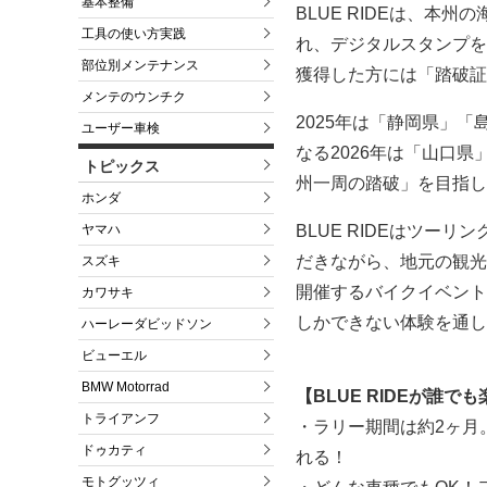
基本整備
BLUE RIDEは、本
工具の使い方実践
れ、デジタルスタンプを
部位別メンテナンス
獲得した方には「踏破証
メンテのウンチク
2025年は「静岡県」
ユーザー車検
なる2026年は「山口
トピックス
州一周の踏破」を目指し
ホンダ
BLUE RIDEはツ
ヤマハ
だきながら、地元の観光
スズキ
開催するバイクイベント
カワサキ
しかできない体験を通し
ハーレーダビッドソン
ビューエル
BMW Motorrad
【BLUE RIDEが誰で
トライアンフ
・ラリー期間は約2ヶ月
ドゥカティ
れる！
モトグッツィ