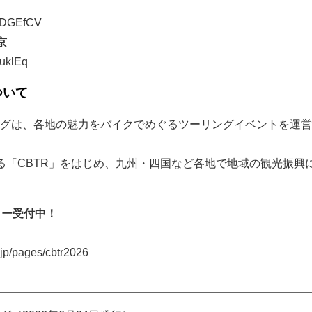
/7KDGEfCV
京
uklEq
ついて
グは、各地の魅力をバイクでめぐるツーリングイベントを運営
る「CBTR」をはじめ、九州・四国など各地で地域の観光振興
トリー受付中！
jp/pages/cbtr2026