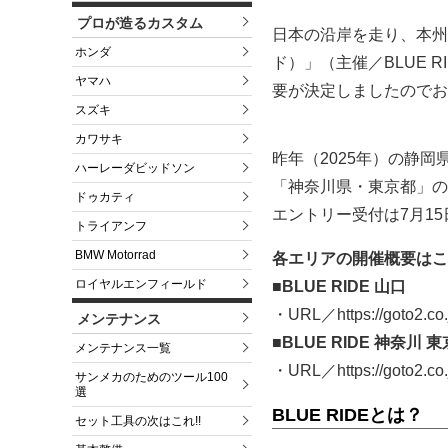
プロが造るカスタム
日本の沿岸を走り、本州
ホンダ
ド）」（主催／BLUE 
ヤマハ
要が決定しましたのでお
スズキ
カワサキ
昨年（2025年）の静
ハーレーダビッドソン
「神奈川県・東京都」の2
ドゥカティ
エントリー受付は7月15
トライアンフ
BMW Motorrad
各エリアの開催概要はこ
ロイヤルエンフィールド
■BLUE RIDE 山口
・URL／https://goto2.co.
メンテナンス
■BLUE RIDE 神奈川 東
メンテナンス一覧
・URL／https://goto2.co.
サンメカのためのツール100
選
BLUE RIDEとは？
セット工具の次はこれ!!