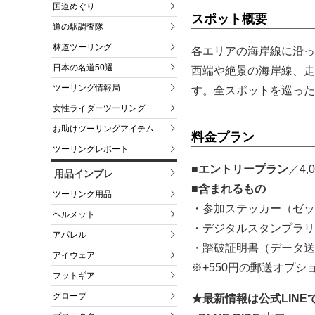
国道めぐり
スポット概要
道の駅調査隊
林道ツーリング
各エリアの海岸線に沿っ
日本の名道50選
西端や絶景の海岸線、走
ツーリング情報局
す。全スポットを巡った
女性ライダーツーリング
お助けツーリングアイテム
料金プラン
ツーリングレポート
■エントリープラン
／4,
用品インプレ
■含まれるもの
ツーリング用品
・参加ステッカー（ゼッケ
ヘルメット
・デジタルスタンプラリ
アパレル
・踏破証明書（データ送
アイウェア
※+550円の郵送オプ
フットギア
グローブ
★最新情報は公式LINE