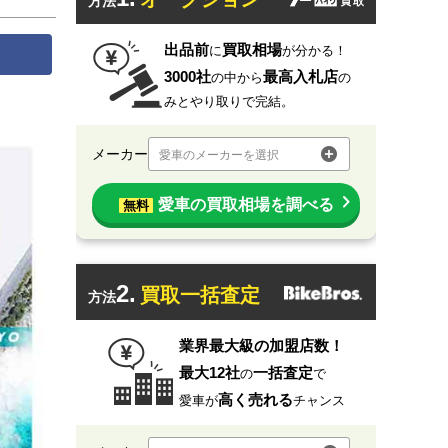
方法
出品前
買取相場
に
が分かる！
3000社
最高入札店
の中から
の
みとやり取りで完結。
メーカー
愛車のメーカーを選択
愛車の買取相場を調べる
無料
2.
買取一括査定
方法
業界最大級の加盟店数！
最大12社
一括査定
の
で
高く売れる
愛車が
チャンス