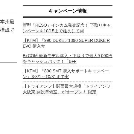
キャンペーン情報
本州最
新型「RESO」インカム発売記念！ 下取りキャ
構成で
ンペーンを10/15まで延長して開
【KTM】「990 DUKE／1390 SUPER DUKE R
EVO 購入サ
B+COM 最新モデル購入・下取りで最大9,000円
をキャッシュバック！「B+F
【KTM】「890 SMT 購入サポートキャンペー
ン」を8/1～10/31まで実
【トライアンフ】関西最大規模「トライアンフ
大阪東 開設準備室」がオープン！ 限定