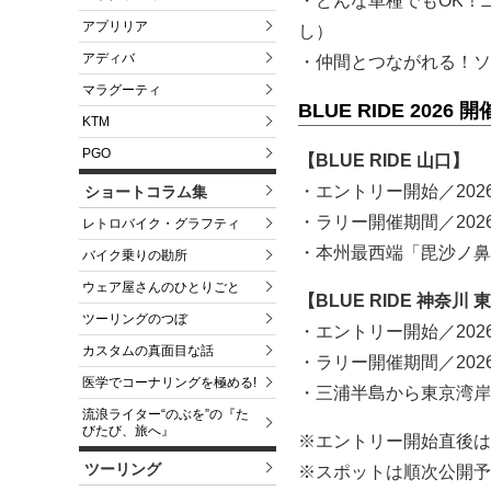
・どんな車種でもOK！
アプリリア
し）
アディバ
・仲間とつながれる！ソ
マラグーティ
BLUE RIDE 2026 
KTM
PGO
【BLUE RIDE 山口】
・エントリー開始／2026
ショートコラム集
・ラリー開催期間／202
レトロバイク・グラフティ
・本州最西端「毘沙ノ鼻
バイク乗りの勘所
ウェア屋さんのひとりごと
【BLUE RIDE 神奈川 
ツーリングのつぼ
・エントリー開始／2026
カスタムの真面目な話
・ラリー開催期間／202
医学でコーナリングを極める!
・三浦半島から東京湾岸
流浪ライター“のぶを”の『た
びたび、旅へ』
※エントリー開始直後は
ツーリング
※スポットは順次公開予