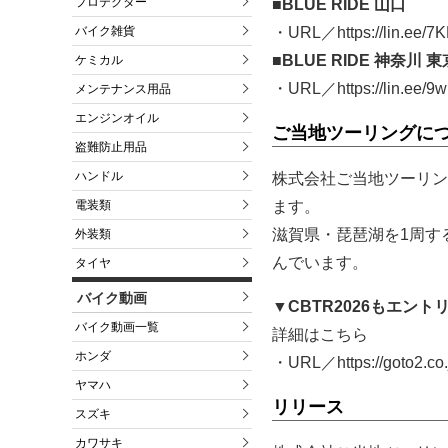
プロテクター
■BLUE RIDE 山口
・URL／https://lin.ee
バイク雑貨
■BLUE RIDE 神奈川 東
ケミカル
・URL／https://lin.ee/9w
メンテナンス用品
エンジンオイル
ご当地ツーリングに
盗難防止用品
ハンドル
株式会社ご当地ツーリン
ます。
電装類
滋賀県・琵琶湖を1周す
外装類
んでいます。
タイヤ
バイク動画
▼CBTR2026もエン
バイク動画一覧
詳細はこちら
ホンダ
・URL／https://goto2.co.
ヤマハ
リリース
スズキ
カワサキ