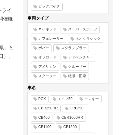
ビッグバイク
ーライ
車両タイプ
開催概
ネイキッド
スーパースポーツ
カフェレーサー
ネオクラシック
県」と
ボバー
スクランブラー
（日）、
オフロード
アドベンチャー
アメリカン
クルーザー
スクーター
絶版・旧車
車名
PCX
エイプ50
モンキー
CBR250RR
CRF250F
CB400
CBR1000RR
CB1100
CB1300