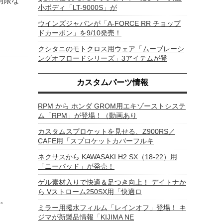
制限な
小ボディ「LT-9000S」が
ウインズジャパンが「A-FORCE RR チョップ
ドカーボン」を9/10発売！
クシタニのモトクロス用ウェア「ムーブレーシ
ングオフロードシリーズ」3アイテムが登
カスタムパーツ情報
RPM から ホンダ GROM用エキゾーストシステ
ム「RPM」が登場！（動画あり
カスタムスプロケットを見せる、Z900RS／
CAFE用「スプロケットカバーフルキ
ネクサスから KAWASAKI H2 SX（18-22）用
「ニーパッド」が発売！
ゲル素材入りで快適＆足つき向上！ デイトナか
ら Vストローム250SX用「快適ロ
。
ミラー用撥水フィルム「レインオフ」登場！ キ
ジマが新製品情報「KIJIMA NE