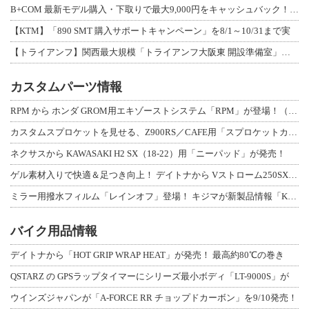
B+COM 最新モデル購入・下取りで最大9,000円をキャッシュバック！「B+F
【KTM】「890 SMT 購入サポートキャンペーン」を8/1～10/31まで実
【トライアンフ】関西最大規模「トライアンフ大阪東 開設準備室」がオープン！ 限定
カスタムパーツ情報
RPM から ホンダ GROM用エキゾーストシステム「RPM」が登場！（動画あり
カスタムスプロケットを見せる、Z900RS／CAFE用「スプロケットカバーフルキ
ネクサスから KAWASAKI H2 SX（18-22）用「ニーパッド」が発売！
ゲル素材入りで快適＆足つき向上！ デイトナから Vストローム250SX用「快適ロ
ミラー用撥水フィルム「レインオフ」登場！ キジマが新製品情報「KIJIMA NE
バイク用品情報
デイトナから「HOT GRIP WRAP HEAT」が発売！ 最高約80℃の巻き
QSTARZ の GPSラップタイマーにシリーズ最小ボディ「LT-9000S」が
ウインズジャパンが「A-FORCE RR チョップドカーボン」を9/10発売！