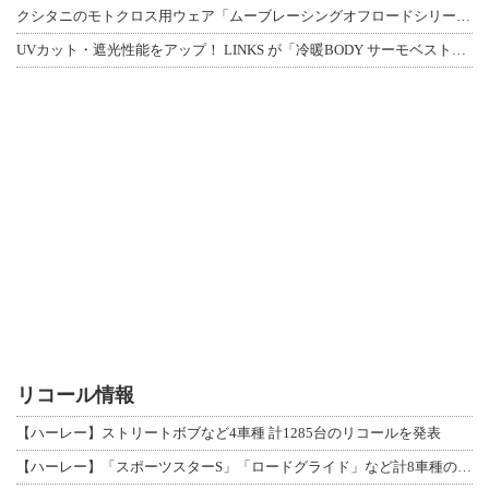
クシタニのモトクロス用ウェア「ムーブレーシングオフロードシリーズ」3アイテムが登
UVカット・遮光性能をアップ！ LINKS が「冷暖BODY サーモベスト」改良
リコール情報
【ハーレー】ストリートボブなど4車種 計1285台のリコールを発表
【ハーレー】「スポーツスターS」「ロードグライド」など計8車種のリコールを発表