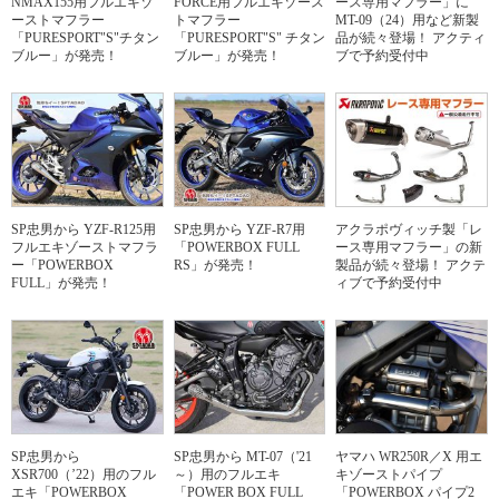
NMAX155用フルエキゾ
FORCE用フルエキゾース
ース専用マフラー」に
ーストマフラー
トマフラー
MT-09（24）用など新製
「PURESPORT"S"チタン
「PURESPORT"S" チタン
品が続々登場！ アクティ
ブルー」が発売！
ブルー」が発売！
ブで予約受付中
SP忠男から YZF-R125用
SP忠男から YZF-R7用
アクラポヴィッチ製「レ
フルエキゾーストマフラ
「POWERBOX FULL
ース専用マフラー」の新
ー「POWERBOX
RS」が発売！
製品が続々登場！ アクテ
FULL」が発売！
ィブで予約受付中
SP忠男から
SP忠男から MT-07（'21
ヤマハ WR250R／X 用エ
XSR700（’22）用のフル
～）用のフルエキ
キゾーストパイプ
エキ「POWERBOX
「POWER BOX FULL
「POWERBOX パイプ2