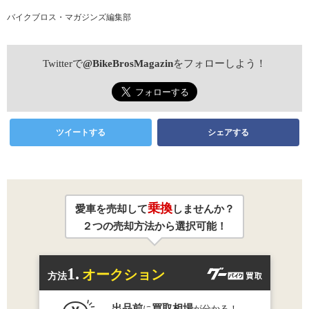
バイクブロス・マガジンズ編集部
Twitterで
@BikeBrosMagazin
をフォローしよう！
ツイートする
シェアする
乗換
愛車を売却して
しませんか？
２つの売却方法から選択可能！
1.
オークション
方法
出品前
買取相場
に
が分かる！