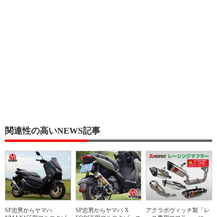
関連性の高いNEWS記事
SP忠男からヤマハ
SP忠男からヤマハ X
アクラポヴィッチ製「レ