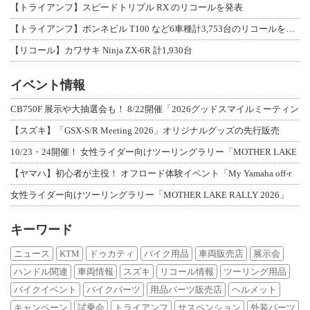
【トライアンフ】スピードトリプル RX のリコールを発表
【トライアンフ】ボンネビル T100 など6車種計3,753台のリコールを発表
【リコール】カワサキ Ninja ZX-6R 計1,930台
イベント情報
CB750F 展示や大抽選会も！ 8/22開催「2026グッドスマイルミーティン
【スズキ】「GSX-S/R Meeting 2026」オリジナルグッズの先行販売
10/23・24開催！ 女性ライダー向けツーリングラリー「MOTHER LAKE
【ヤマハ】初心者が主役！ オフロード体験イベント「My Yamaha off-r
女性ライダー向けツーリングラリー「MOTHER LAKE RALLY 2026」
キーワード
ニュース
KTM
ドゥカティ
バイク用品
車両販売店
展示会
ハンドル関連
車両情報
スズキ
リコール情報
ツーリング用品
バイクイベント
バイクパーツ
用品パーツ販売店
ヘルメット
キャンペーン
試乗会
トライアンフ
サスペンション
外装パーツ