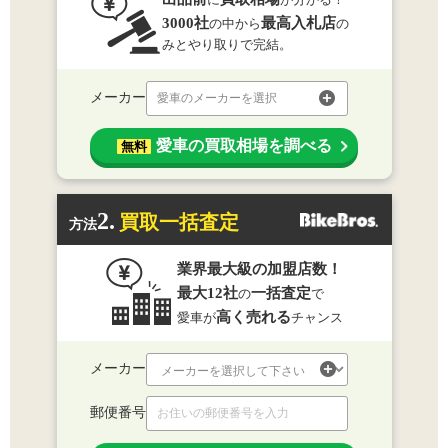
3000社
最高入札店
の中から
の
みとやり取りで完結。
メーカー
愛車のメーカーを選択
愛車の買取相場を調べる
無料
2.
買取一括査定
方法
業界最大級の加盟店数！
最大12社
一括査定
の
で
高く売れる
愛車が
チャンス
メーカー
郵便番号