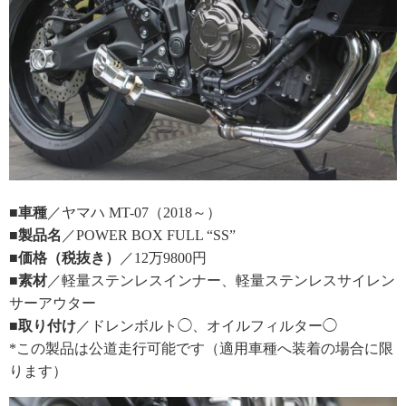
■車種
／ヤマハ MT-07（2018～）
■製品名
／POWER BOX FULL “SS”
■価格（税抜き）
／12万9800円
■素材
／軽量ステンレスインナー、軽量ステンレスサイレン
サーアウター
■取り付け
／ドレンボルト◯、オイルフィルター◯
*この製品は公道走行可能です（適用車種へ装着の場合に限
ります）