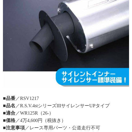
■品番
／RSV1217
■品名
／R.S.V.4stシリーズIIIサイレンサーUPタイプ
■適合
／WR125R（26-）
■価格
／4万4,600円（税抜き）
■注意事項
／レース専用パーツ・公道走行不可