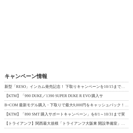
キャンペーン情報
新型「RESO」インカム発売記念！ 下取りキャンペーンを10/15まで延長して開
【KTM】「990 DUKE／1390 SUPER DUKE R EVO 購入サ
B+COM 最新モデル購入・下取りで最大9,000円をキャッシュバック！「B+F
【KTM】「890 SMT 購入サポートキャンペーン」を8/1～10/31まで実
【トライアンフ】関西最大規模「トライアンフ大阪東 開設準備室」がオープン！ 限定