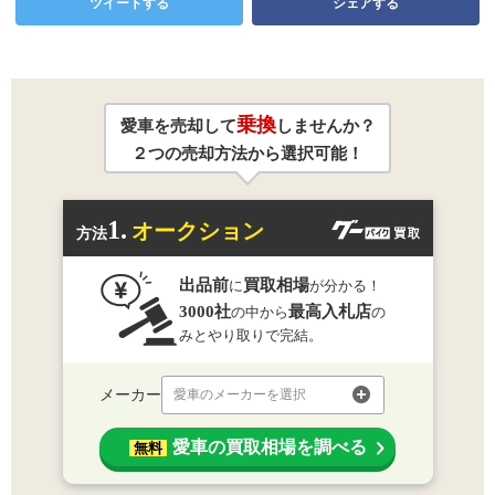
ツイートする
シェアする
乗換
愛車を売却して
しませんか？
２つの売却方法から選択可能！
1.
オークション
方法
出品前
買取相場
に
が分かる！
3000社
最高入札店
の中から
の
みとやり取りで完結。
メーカー
愛車のメーカーを選択
愛車の買取相場を調べる
無料