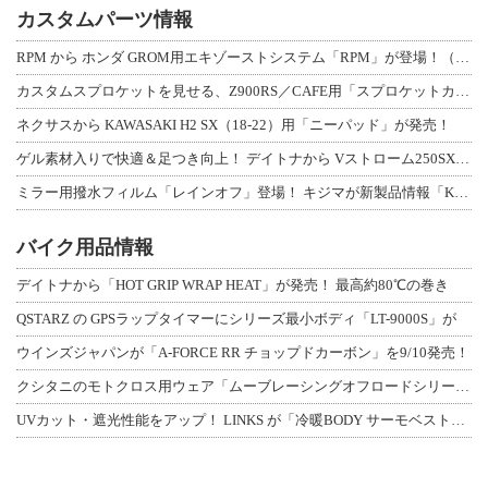
カスタムパーツ情報
RPM から ホンダ GROM用エキゾーストシステム「RPM」が登場！（動画あり
カスタムスプロケットを見せる、Z900RS／CAFE用「スプロケットカバーフルキ
ネクサスから KAWASAKI H2 SX（18-22）用「ニーパッド」が発売！
ゲル素材入りで快適＆足つき向上！ デイトナから Vストローム250SX用「快適ロ
ミラー用撥水フィルム「レインオフ」登場！ キジマが新製品情報「KIJIMA NE
バイク用品情報
デイトナから「HOT GRIP WRAP HEAT」が発売！ 最高約80℃の巻き
QSTARZ の GPSラップタイマーにシリーズ最小ボディ「LT-9000S」が
ウインズジャパンが「A-FORCE RR チョップドカーボン」を9/10発売！
クシタニのモトクロス用ウェア「ムーブレーシングオフロードシリーズ」3アイテムが登
UVカット・遮光性能をアップ！ LINKS が「冷暖BODY サーモベスト」改良