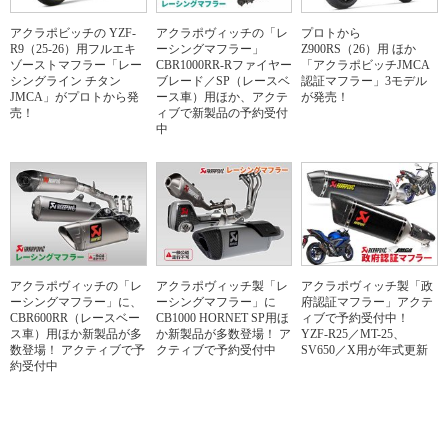
アクラポビッチの YZF-
アクラポヴィッチの「レ
プロトから
R9（25-26）用フルエキ
ーシングマフラー」
Z900RS（26）用 ほか
ゾーストマフラー「レー
CBR1000RR-Rファイヤー
「アクラポビッチJMCA
シングライン チタン
ブレード／SP（レースベ
認証マフラー」3モデル
JMCA」がプロトから発
ース車）用ほか、アクテ
が発売！
売！
ィブで新製品の予約受付
中
アクラポヴィッチの「レ
アクラポヴィッチ製「レ
アクラポヴィッチ製「政
ーシングマフラー」に、
ーシングマフラー」に
府認証マフラー」アクテ
CBR600RR（レースベー
CB1000 HORNET SP用ほ
ィブで予約受付中！
ス車）用ほか新製品が多
か新製品が多数登場！ ア
YZF-R25／MT-25、
数登場！ アクティブで予
クティブで予約受付中
SV650／X用が年式更新
約受付中