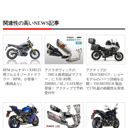
関連性の高いNEWS記事
RPM からヤマハ XSR125
アクラポヴィッチの
アクティブが
用フルエキゾーストマフ
「JMCA 政府認証マフラ
「TRACER9 GT」ショー
ラー「RPM」が登場！
ー」に YZF-R9用、
モデルのパーツ詳細を公
（動画あり）
Z900RS／SE／CAFE用が
開！ SW-MOTECH 製品
登場！ アクティブで予約
で170L超の積載性を実現
受付中