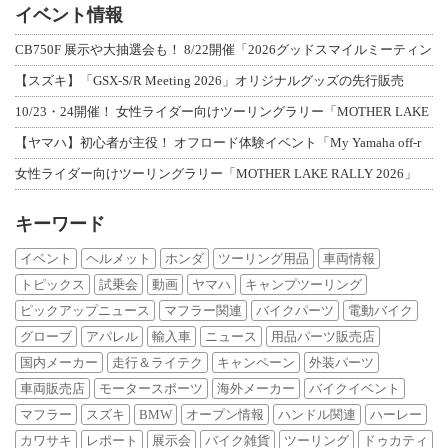
イベント情報
CB750F 展示や大抽選会も！ 8/22開催「2026グッドスマイルミーティン
【スズキ】「GSX-S/R Meeting 2026」オリジナルグッズの先行販売
10/23・24開催！ 女性ライダー向けツーリングラリー「MOTHER LAKE
【ヤマハ】初心者が主役！ オフロード体験イベント「My Yamaha off-r
女性ライダー向けツーリングラリー「MOTHER LAKE RALLY 2026」
キーワード
イベント
ヘルメット
ホンダ
ツーリング用品
車両情報
トピックス
試乗会
動画
ヤマハ
キャンプツーリング
ピックアップニュース
マフラー関連
バイクパーツ
電動バイク
グローブ
アパレル
輸入車
ニュース
用品パーツ販売店
国内メーカー
走行＆ライテク
キャンペーン
外装パーツ
車両販売店
モータースポーツ
海外メーカー
バイクイベント
マフラー
スズキ
BMW
オープン情報
ハンドル関連
ハーレー
カワサキ
レポート
展示会
バイク雑貨
ツーリング
ドゥカティ