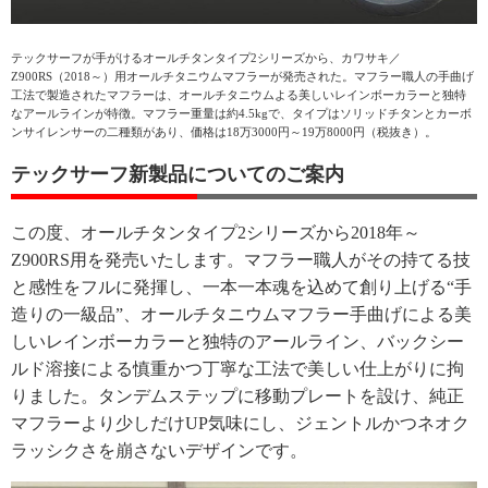
テックサーフが手がけるオールチタンタイプ2シリーズから、カワサキ／
Z900RS（2018～）用オールチタニウムマフラーが発売された。マフラー職人の手曲げ
工法で製造されたマフラーは、オールチタニウムよる美しいレインボーカラーと独特
なアールラインが特徴。マフラー重量は約4.5kgで、タイプはソリッドチタンとカーボ
ンサイレンサーの二種類があり、価格は18万3000円～19万8000円（税抜き）。
テックサーフ新製品についてのご案内
この度、オールチタンタイプ2シリーズから2018年～
Z900RS用を発売いたします。マフラー職人がその持てる技
と感性をフルに発揮し、一本一本魂を込めて創り上げる“手
造りの一級品”、オールチタニウムマフラー手曲げによる美
しいレインボーカラーと独特のアールライン、バックシー
ルド溶接による慎重かつ丁寧な工法で美しい仕上がりに拘
りました。タンデムステップに移動プレートを設け、純正
マフラーより少しだけUP気味にし、ジェントルかつネオク
ラッシクさを崩さないデザインです。