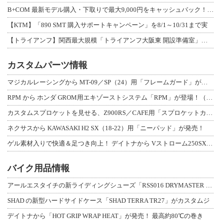
B+COM 最新モデル購入・下取りで最大9,000円をキャッシュバック！「B+F
【KTM】「890 SMT 購入サポートキャンペーン」を8/1～10/31まで実
【トライアンフ】関西最大規模「トライアンフ大阪東 開設準備室」がオープン！ 限定
カスタムパーツ情報
マジカルレーシングから MT-09／SP（24）用「フレームガード」が登場！
RPM から ホンダ GROM用エキゾーストシステム「RPM」が登場！（動画あり
カスタムスプロケットを見せる、Z900RS／CAFE用「スプロケットカバーフルキ
ネクサスから KAWASAKI H2 SX（18-22）用「ニーパッド」が発売！
ゲル素材入りで快適＆足つき向上！ デイトナから Vストローム250SX用「快適ロ
バイク用品情報
アールエスタイチの新ライディングシューズ「RSS016 DRYMASTER スト
SHAD の新型ハードサイドケース「SHAD TERRA TR27」がカスタムジ
デイトナから「HOT GRIP WRAP HEAT」が発売！ 最高約80℃の巻き