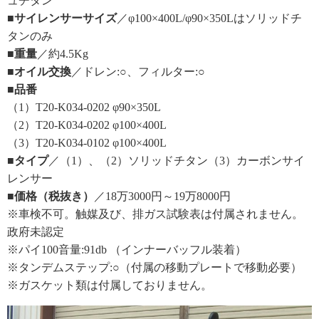
ュチタン
■サイレンサーサイズ
／φ100×400L/φ90×350Lはソリッドチ
タンのみ
■重量
／約4.5Kg
■オイル交換
／ドレン:○、フィルター:○
■
品番
（1）T20-K034-0202 φ90×350L
（2）T20-K034-0202 φ100×400L
（3）T20-K034-0102 φ100×400L
■タイプ
／（1）、（2）ソリッドチタン（3）カーボンサイ
レンサー
■価格（税抜き）
／18万3000円～19万8000円
※車検不可。触媒及び、排ガス試験表は付属されません。
政府未認定
※パイ100音量:91db （インナーバッフル装着）
※タンデムステップ:○（付属の移動プレートで移動必要）
※ガスケット類は付属しておりません。