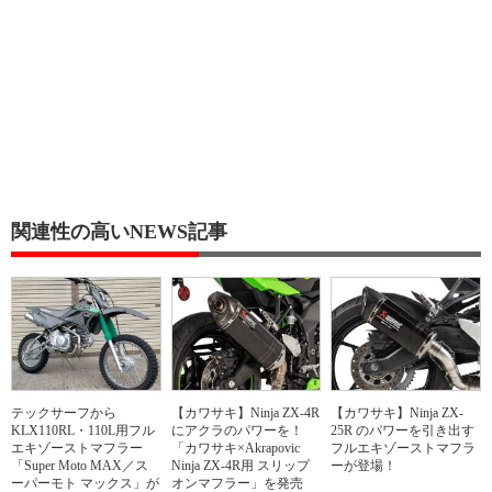
関連性の高いNEWS記事
テックサーフから
【カワサキ】Ninja ZX-4R
【カワサキ】Ninja ZX-
KLX110RL・110L用フル
にアクラのパワーを！
25R のパワーを引き出す
エキゾーストマフラー
「カワサキ×Akrapovic
フルエキゾーストマフラ
「Super Moto MAX／ス
Ninja ZX-4R用 スリップ
ーが登場！
ーパーモト マックス」が
オンマフラー」を発売