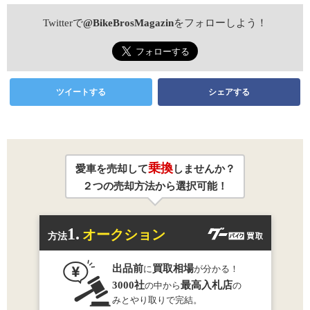
Twitterで
@BikeBrosMagazin
をフォローしよう！
ツイートする
シェアする
乗換
愛車を売却して
しませんか？
２つの売却方法から選択可能！
1.
オークション
方法
出品前
買取相場
に
が分かる！
3000社
最高入札店
の中から
の
みとやり取りで完結。