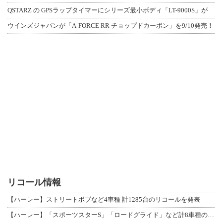
QSTARZ の GPSラップタイマーにシリーズ最小ボディ「LT-9000S」が
ウインズジャパンが「A-FORCE RR チョップドカーボン」を9/10発売！
リコール情報
【ハーレー】ストリートボブなど4車種 計1285台のリコールを発表
【ハーレー】「スポーツスターS」「ロードグライド」など計8車種のリコールを発表