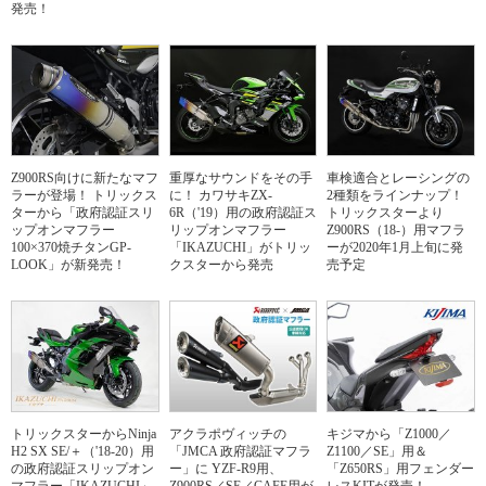
発売！
Z900RS向けに新たなマフ
重厚なサウンドをその手
車検適合とレーシングの
ラーが登場！ トリックス
に！ カワサキZX-
2種類をラインナップ！
ターから「政府認証スリ
6R（'19）用の政府認証ス
トリックスターより
ップオンマフラー
リップオンマフラー
Z900RS（18-）用マフラ
100×370焼チタンGP-
「IKAZUCHI」がトリッ
ーが2020年1月上旬に発
LOOK」が新発売！
クスターから発売
売予定
トリックスターからNinja
アクラポヴィッチの
キジマから「Z1000／
H2 SX SE/＋（'18-20）用
「JMCA 政府認証マフラ
Z1100／SE」用＆
の政府認証スリップオン
ー」に YZF-R9用、
「Z650RS」用フェンダー
マフラー「IKAZUCHI」
Z900RS／SE／CAFE用が
レスKITが発売！