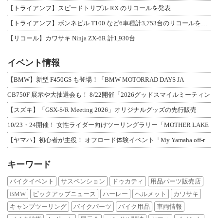
【トライアンフ】スピードトリプル RX のリコールを発表
【トライアンフ】ボンネビル T100 など6車種計3,753台のリコールを発表
【リコール】カワサキ Ninja ZX-6R 計1,930台
イベント情報
【BMW】新型 F450GS も登場！「BMW MOTORRAD DAYS JA
CB750F 展示や大抽選会も！ 8/22開催「2026グッドスマイルミーティン
【スズキ】「GSX-S/R Meeting 2026」オリジナルグッズの先行販売
10/23・24開催！ 女性ライダー向けツーリングラリー「MOTHER LAKE
【ヤマハ】初心者が主役！ オフロード体験イベント「My Yamaha off-r
キーワード
バイクイベント
サスペンション
ドゥカティ
用品パーツ販売店
BMW
ピックアップニュース
ハーレー
ヘルメット
カワサキ
キャンプツーリング
バイクパーツ
バイク用品
車両情報