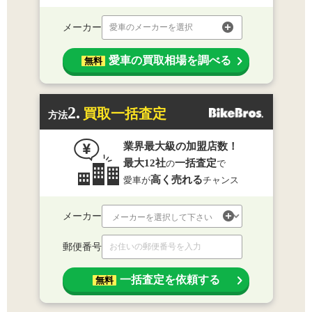
メーカー
愛車のメーカーを選択
愛車の買取相場を調べる
無料
2.
買取一括査定
方法
業界最大級の加盟店数！
最大12社
一括査定
の
で
高く売れる
愛車が
チャンス
メーカー
郵便番号
一括査定を依頼する
無料