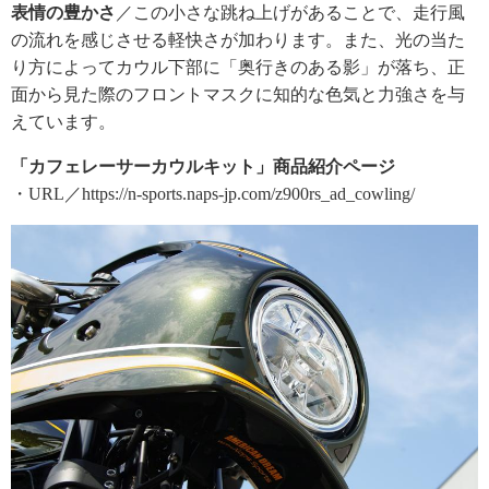
表情の豊かさ
／この小さな跳ね上げがあることで、走行風
の流れを感じさせる軽快さが加わります。また、光の当た
り方によってカウル下部に「奥行きのある影」が落ち、正
面から見た際のフロントマスクに知的な色気と力強さを与
えています。
「カフェレーサーカウルキット」商品紹介ページ
・URL／https://n-sports.naps-jp.com/z900rs_ad_cowling/