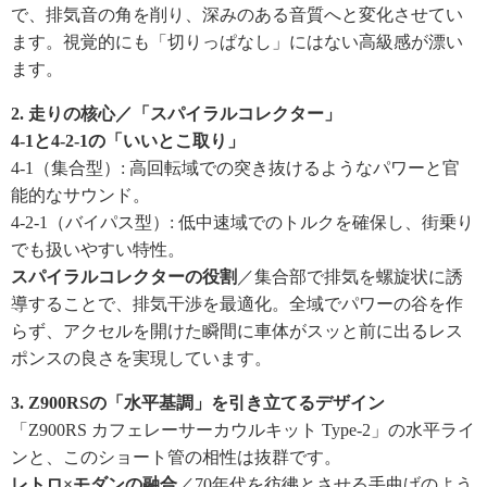
で、排気音の角を削り、深みのある音質へと変化させてい
ます。視覚的にも「切りっぱなし」にはない高級感が漂い
ます。
2. 走りの核心／「スパイラルコレクター」
4-1と4-2-1の「いいとこ取り」
4-1（集合型）: 高回転域での突き抜けるようなパワーと官
能的なサウンド。
4-2-1（バイパス型）: 低中速域でのトルクを確保し、街乗り
でも扱いやすい特性。
スパイラルコレクターの役割
／集合部で排気を螺旋状に誘
導することで、排気干渉を最適化。全域でパワーの谷を作
らず、アクセルを開けた瞬間に車体がスッと前に出るレス
ポンスの良さを実現しています。
3. Z900RSの「水平基調」を引き立てるデザイン
「Z900RS カフェレーサーカウルキット Type-2」の水平ライ
ンと、このショート管の相性は抜群です。
レトロ×モダンの融合
／70年代を彷彿とさせる手曲げのよう