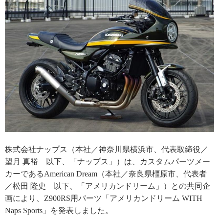
株式会社ナップス（本社／神奈川県横浜市、代表取締役／
望月 真裕 以下、「ナップス」）は、カスタムパーツメー
カーであるAmerican Dream（本社／奈良県橿原市、代表者
／松田 隆史 以下、「アメリカンドリーム」）との共同企
画により、Z900RS用パーツ「アメリカンドリーム WITH
Naps Sports」を発表しました。