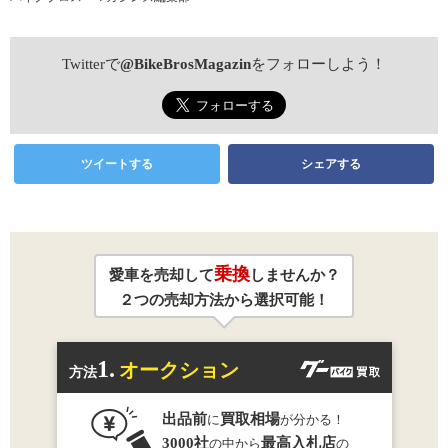
Twitterで
@BikeBrosMagazin
をフォローしよう！
ツイートする
シェアする
乗換
愛車を売却して
しませんか？
２つの売却方法から選択可能！
1.
オークション
方法
出品前
買取相場
に
が分かる！
3000社
最高入札店
の中から
の