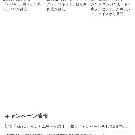
「Z650RS」用フェンダー
ステップキット」ほか新
シンド エンジンガード3
レスKITが発売！
商品が発売！
点フルセット」がポッシ
ュフェイスから発売
キャンペーン情報
新型「RESO」インカム発売記念！ 下取りキャンペーンを10/15まで延長して開