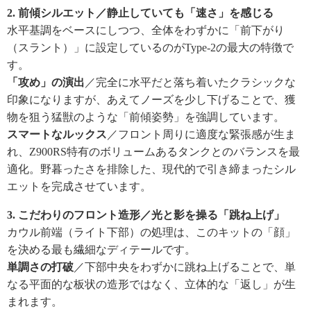
2. 前傾シルエット／静止していても「速さ」を感じる
水平基調をベースにしつつ、全体をわずかに「前下がり
（スラント）」に設定しているのがType-2の最大の特徴で
す。
「攻め」の演出
／完全に水平だと落ち着いたクラシックな
印象になりますが、あえてノーズを少し下げることで、獲
物を狙う猛獣のような「前傾姿勢」を強調しています。
スマートなルックス
／フロント周りに適度な緊張感が生ま
れ、Z900RS特有のボリュームあるタンクとのバランスを最
適化。野暮ったさを排除した、現代的で引き締まったシル
エットを完成させています。
3. こだわりのフロント造形／光と影を操る「跳ね上げ」
カウル前端（ライト下部）の処理は、このキットの「顔」
を決める最も繊細なディテールです。
単調さの打破
／下部中央をわずかに跳ね上げることで、単
なる平面的な板状の造形ではなく、立体的な「返し」が生
まれます。