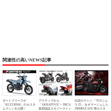
関連性の高いNEWS記事
ダートフリークが
アクティブから
伝説のマシン「'76ヨシム
「KLX230SM」のカスタ
「AKRAPOVIC × JMCA
ラ Z1」をオマージュした
ムマシンを公開！
政府認証エキゾーストシ
Z900RS/CAFE 用カスタ