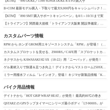
【KTM】「990 DUKE／1390 SUPER DUKE R EVO 購入サ
B+COM 最新モデル購入・下取りで最大9,000円をキャッシュバック！「B+F
【KTM】「890 SMT 購入サポートキャンペーン」を8/1～10/31まで実
【トライアンフ】関西最大規模「トライアンフ大阪東 開設準備室」がオープン！ 限定
カスタムパーツ情報
RPM から ホンダ GROM用エキゾーストシステム「RPM」が登場！（動画あり
カスタムスプロケットを見せる、Z900RS／CAFE用「スプロケットカバーフルキ
ネクサスから KAWASAKI H2 SX（18-22）用「ニーパッド」が発売！
ゲル素材入りで快適＆足つき向上！ デイトナから Vストローム250SX用「快適ロ
ミラー用撥水フィルム「レインオフ」登場！ キジマが新製品情報「KIJIMA NE
バイク用品情報
デイトナから「HOT GRIP WRAP HEAT」が発売！ 最高約80℃の巻き
QSTARZ の GPSラップタイマーにシリーズ最小ボディ「LT-9000S」が