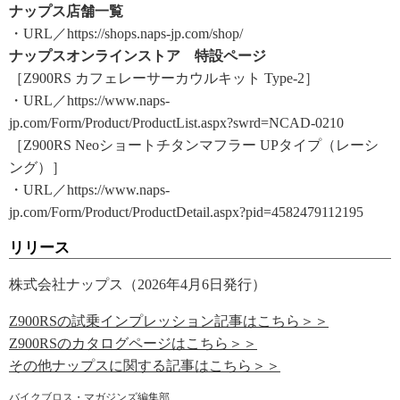
ナップス店舗一覧
・URL／https://shops.naps-jp.com/shop/
ナップスオンラインストア 特設ページ
［Z900RS カフェレーサーカウルキット Type-2］
・URL／https://www.naps-
jp.com/Form/Product/ProductList.aspx?swrd=NCAD-0210
［Z900RS Neoショートチタンマフラー UPタイプ（レーシ
ング）］
・URL／https://www.naps-
jp.com/Form/Product/ProductDetail.aspx?pid=4582479112195
リリース
株式会社ナップス（2026年4月6日発行）
Z900RSの試乗インプレッション記事はこちら＞＞
Z900RSのカタログページはこちら＞＞
その他ナップスに関する記事はこちら＞＞
バイクブロス・マガジンズ編集部