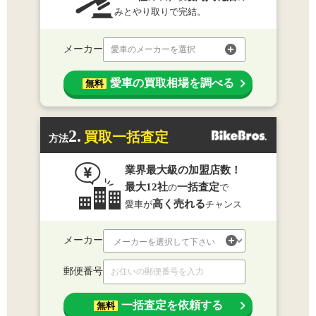
みとやり取りで完結。
メーカー
愛車のメーカーを選択
愛車の買取相場を調べる
無料
2.
買取一括査定
方法
業界最大級の加盟店数！
最大12社
一括査定
の
で
高く売れる
愛車が
チャンス
メーカー
郵便番号
一括査定を依頼する
無料