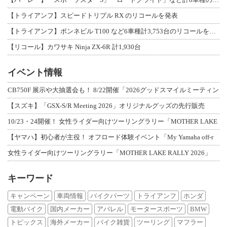
【トライアンフ】スピードトリプル RX のリコールを発表
【トライアンフ】ボンネビル T100 など6車種計3,753台のリコールを発表
【リコール】カワサキ Ninja ZX-6R 計1,930台
イベント情報
CB750F 展示や大抽選会も！ 8/22開催「2026グッドスマイルミーティン
【スズキ】「GSX-S/R Meeting 2026」オリジナルグッズの先行販売
10/23・24開催！ 女性ライダー向けツーリングラリー「MOTHER LAKE
【ヤマハ】初心者が主役！ オフロード体験イベント「My Yamaha off-r
女性ライダー向けツーリングラリー「MOTHER LAKE RALLY 2026」
キーワード
キャンペーン
車両情報
バイクパーツ
トライアンフ
ホンダ
電動バイク
国内メーカー
アパレル
モータースポーツ
BMW
トピックス
海外メーカー
バイク雑貨
ツーリング
マフラー