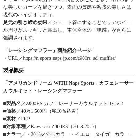
な美しいカーブを描きつつ、表面の質感や溶接の美しさは
現代のハイクオリティ。
足元の引き締め効果
／ショート管にすることでリアホイー
ル周りがスッキリと露出し、車体全体の「塊感」がさらに
強調されます。
「レーシングマフラー」商品紹介ページ
・URL／https://n-sports.naps-jp.com/z900rs_ad_muffler/
製品概要
「アメリカンドリーム WITH Naps Sports」カフェレーサー
カウルキット・レーシングマフラー
■製品名
／Z900RS カフェレーサーカウルキット Type-2
■価格
／40万1,500円（税10％込み）
■素材
／FRP
■対象車種
／Kawasaki Z900RS（2018-2025）
■カラー
／・2018火の玉カラー・イエロータイガーカラー・