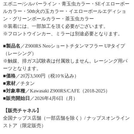
エボニー/シルバーライン・青玉虫カラー・SEイエローボー
ルカラー・50th火の玉カラー・イエローボールエディショ
ン・グリーンボールカラー・茶玉虫カラー
※装着には、一部加工を頂く必要がございます。
※フロントウインカー、ミラーは別途必要となります。
■製品名
／Z900RS Neoショートチタンマフラー UPタイプ
（レーシング）
※触媒、排ガス試験表は付属致しません。レーシング用パ
ーツとなります。
■価格
／20万3,500円（税10％込み）
■素材
／チタン
■対象車種
／Kawasaki Z900RS/CAFE（2018-2025）
■販売開始日
／2026年4月6日（月）
【販売チャネル】
全国ナップス店舗（一部店舗を除く）/ ナップスオンライン
ストア（限定販売）