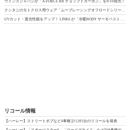
ウインズジャパンが「A-FORCE RR チョップドカーボン」を9/10発売！
クシタニのモトクロス用ウェア「ムーブレーシングオフロードシリーズ」3アイテムが登
UVカット・遮光性能をアップ！ LINKS が「冷暖BODY サーモベスト」改良
リコール情報
【ハーレー】ストリートボブなど4車種 計1285台のリコールを発表
【ハーレー】「スポーツスターS」「ロードグライド」など計8車種のリコールを発表