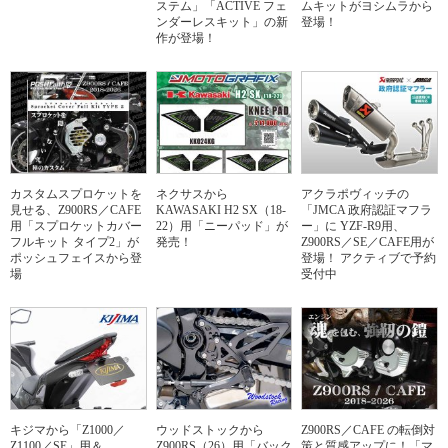
ステム」「ACTIVE フェ
ムキットがヨシムラから
ンダーレスキット」の新
登場！
作が登場！
カスタムスプロケットを
ネクサスから
アクラポヴィッチの
見せる、Z900RS／CAFE
KAWASAKI H2 SX（18-
「JMCA 政府認証マフラ
用「スプロケットカバー
22）用「ニーパッド」が
ー」に YZF-R9用、
フルキット タイプ2」が
発売！
Z900RS／SE／CAFE用が
ポッシュフェイスから登
登場！ アクティブで予約
場
受付中
キジマから「Z1000／
ウッドストックから
Z900RS／CAFE の転倒対
Z1100／SE」用＆
Z900RS（26）用「バック
策と質感アップに！「マ