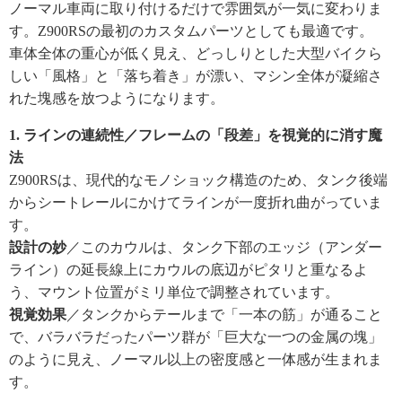
ノーマル車両に取り付けるだけで雰囲気が一気に変わりま
す。Z900RSの最初のカスタムパーツとしても最適です。
車体全体の重心が低く見え、どっしりとした大型バイクら
しい「風格」と「落ち着き」が漂い、マシン全体が凝縮さ
れた塊感を放つようになります。
1. ラインの連続性／フレームの「段差」を視覚的に消す魔
法
Z900RSは、現代的なモノショック構造のため、タンク後端
からシートレールにかけてラインが一度折れ曲がっていま
す。
設計の妙
／このカウルは、タンク下部のエッジ（アンダー
ライン）の延長線上にカウルの底辺がピタリと重なるよ
う、マウント位置がミリ単位で調整されています。
視覚効果
／タンクからテールまで「一本の筋」が通ること
で、バラバラだったパーツ群が「巨大な一つの金属の塊」
のように見え、ノーマル以上の密度感と一体感が生まれま
す。