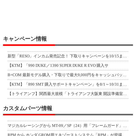
キャンペーン情報
新型「RESO」インカム発売記念！ 下取りキャンペーンを10/15まで延長して開
【KTM】「990 DUKE／1390 SUPER DUKE R EVO 購入サ
B+COM 最新モデル購入・下取りで最大9,000円をキャッシュバック！「B+F
【KTM】「890 SMT 購入サポートキャンペーン」を8/1～10/31まで実
【トライアンフ】関西最大規模「トライアンフ大阪東 開設準備室」がオープン！ 限定
カスタムパーツ情報
マジカルレーシングから MT-09／SP（24）用「フレームガード」が登場！
RPM から ホンダ GROM用エキゾーストシステム「RPM」が登場！（動画あり