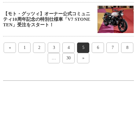
【モト・グッツィ】オーナー公式コミュニ
ティ10周年記念の特別仕様車「V7 STONE
TEN」受注をスタート！
«
1
2
3
4
5
6
7
8
…
30
»