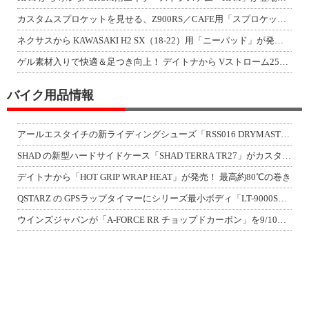
カスタムスプロケットを見せる、Z900RS／CAFE用「スプロケットカバーフルキ
ネクサスから KAWASAKI H2 SX（18-22）用「ニーパッド」が発売！
ゲル素材入りで快適＆足つき向上！ デイトナから Vストローム250SX用「快適ロ
バイク用品情報
アールエスタイチの新ライディングシューズ「RSS016 DRYMASTER スト
SHAD の新型ハードサイドケース「SHAD TERRA TR27」がカスタムジ
デイトナから「HOT GRIP WRAP HEAT」が発売！ 最高約80℃の巻き
QSTARZ の GPSラップタイマーにシリーズ最小ボディ「LT-9000S」が
ウインズジャパンが「A-FORCE RR チョップドカーボン」を9/10発売！