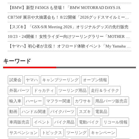
【BMW】新型 F450GS も登場！「BMW MOTORRAD DAYS JA
CB750F 展示や大抽選会も！ 8/22開催「2026グッドスマイルミーティン
【スズキ】「GSX-S/R Meeting 2026」オリジナルグッズの先行販売
10/23・24開催！ 女性ライダー向けツーリングラリー「MOTHER LAKE
【ヤマハ】初心者が主役！ オフロード体験イベント「My Yamaha off-r
キーワード
試乗会
ヤマハ
キャンプツーリング
オープン情報
外装パーツ
ドゥカティ
ツーリング用品
走行＆ライテク
輸入車
ハーレー
マフラー関連
カワサキ
用品パーツ販売店
動画
ハンドル関連
バイクパーツ
スズキ
電装品
車両販売店
イベント
バイク用品
電動バイク
リコール情報
サスペンション
トピックス
ツーリング
キャンペーン