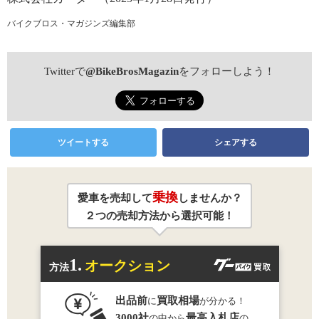
バイクブロス・マガジンズ編集部
Twitterで
@BikeBrosMagazin
をフォローしよう！
ツイートする
シェアする
乗換
愛車を売却して
しませんか？
２つの売却方法から選択可能！
1.
オークション
方法
出品前
買取相場
に
が分かる！
3000社
最高入札店
の中から
の