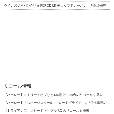
ウインズジャパンが「A-FORCE RR チョップドカーボン」を9/10発売！
リコール情報
【ハーレー】ストリートボブなど4車種 計1285台のリコールを発表
【ハーレー】「スポーツスターS」「ロードグライド」など計8車種のリコールを発表
【トライアンフ】スピードトリプル RX のリコールを発表