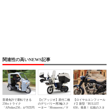
関連性の高いNEWS記事
普通免許で運転できる
【ピアッジオ】原付二種
【ロイヤルエンフィール
250ccトライク
のデリバリー用3輪スク
ド】新型「BULLET
「APtrikes250」が70万円
ーター「Mymoover／マ
650」発表！ 伝統のスタ