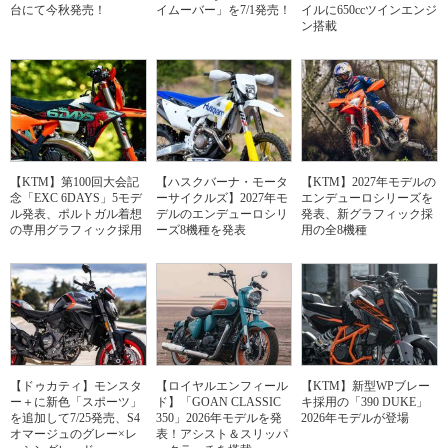
台にて今秋発売！
イムーバー」を7/1発売！
イルに650ccツインエンジ
ン搭載
【KTM】第100回大会記
【ハスクバーナ・モータ
【KTM】2027年モデルの
念「EXC 6DAYS」5モデ
ーサイクルズ】2027年モ
エンデューロシリーズを
ル発表、ポルトガル着想
デルのエンデューロシリ
発表、新グラフィック採
の専用グラフィック採用
ーズ8機種を発表
用の全8機種
【ドゥカティ】モンスタ
【ロイヤルエンフィール
【KTM】新型WPブレー
ー＋に新色「スポーツ」
ド】「GOAN CLASSIC
キ採用の「390 DUKE」
を追加して7/25発売、S4
350」2026年モデルを発
2026年モデルが登場
オマージュのグレー×レ
表！アシスト＆スリッパ