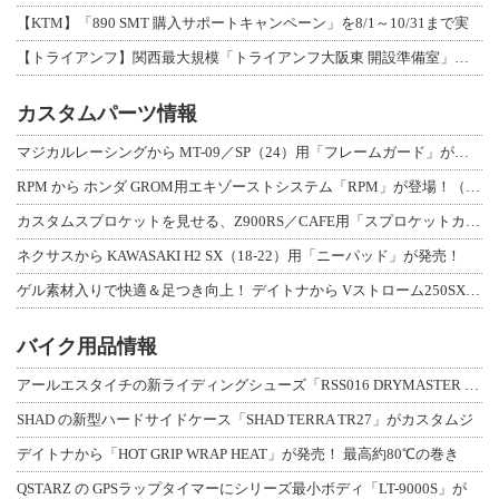
【KTM】「890 SMT 購入サポートキャンペーン」を8/1～10/31まで実
【トライアンフ】関西最大規模「トライアンフ大阪東 開設準備室」がオープン！ 限定
カスタムパーツ情報
マジカルレーシングから MT-09／SP（24）用「フレームガード」が登場！
RPM から ホンダ GROM用エキゾーストシステム「RPM」が登場！（動画あり
カスタムスプロケットを見せる、Z900RS／CAFE用「スプロケットカバーフルキ
ネクサスから KAWASAKI H2 SX（18-22）用「ニーパッド」が発売！
ゲル素材入りで快適＆足つき向上！ デイトナから Vストローム250SX用「快適ロ
バイク用品情報
アールエスタイチの新ライディングシューズ「RSS016 DRYMASTER スト
SHAD の新型ハードサイドケース「SHAD TERRA TR27」がカスタムジ
デイトナから「HOT GRIP WRAP HEAT」が発売！ 最高約80℃の巻き
QSTARZ の GPSラップタイマーにシリーズ最小ボディ「LT-9000S」が