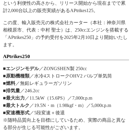
という利便性の高さから、リリース開始から現在までで累
計2,000台以上の販売実績があるAPtrikes125。
この度、輸入販売元の株式会社カーター（本社：神奈川県
相模原市、代表：中村 聖士）は、250ccエンジンを搭載する
「APtrikes250」の予約受付を2025年2月10日より開始いたし
ます。
APtrikes250
■エンジンモデル
／ZONGSHEN製 250cc
■原動機種類
／水冷4ストロークOHV2 バルブ単気筒
■燃料
／無鉛レギュラーガソリン
■排気量
／246.2cc
■最大出力
／11.5kW（15.6PS）／7,000r.p.m
■最大トルク
／19.5N・m（1.98kgf・m）／5,000r.p.m
■変速機形式
／5段変速＋後退
※随時品質向上を目標にしているため、実際の商品と異な
る部分が生じる可能性がございます。