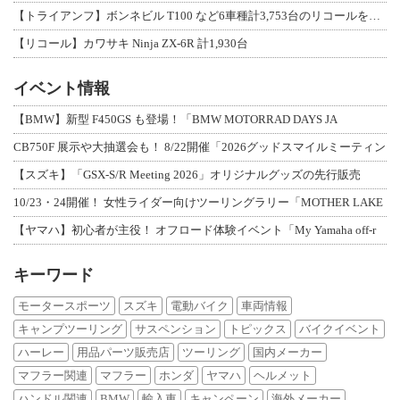
【トライアンフ】ボンネビル T100 など6車種計3,753台のリコールを発表
【リコール】カワサキ Ninja ZX-6R 計1,930台
イベント情報
【BMW】新型 F450GS も登場！「BMW MOTORRAD DAYS JA
CB750F 展示や大抽選会も！ 8/22開催「2026グッドスマイルミーティン
【スズキ】「GSX-S/R Meeting 2026」オリジナルグッズの先行販売
10/23・24開催！ 女性ライダー向けツーリングラリー「MOTHER LAKE
【ヤマハ】初心者が主役！ オフロード体験イベント「My Yamaha off-r
キーワード
モータースポーツ
スズキ
電動バイク
車両情報
キャンプツーリング
サスペンション
トピックス
バイクイベント
ハーレー
用品パーツ販売店
ツーリング
国内メーカー
マフラー関連
マフラー
ホンダ
ヤマハ
ヘルメット
ハンドル関連
BMW
輸入車
キャンペーン
海外メーカー