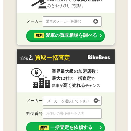
みとやり取りで完結。
メーカー
愛車のメーカーを選択
愛車の買取相場を調べる
無料
2.
買取一括査定
方法
業界最大級の加盟店数！
最大12社
一括査定
の
で
高く売れる
愛車が
チャンス
メーカー
郵便番号
一括査定を依頼する
無料