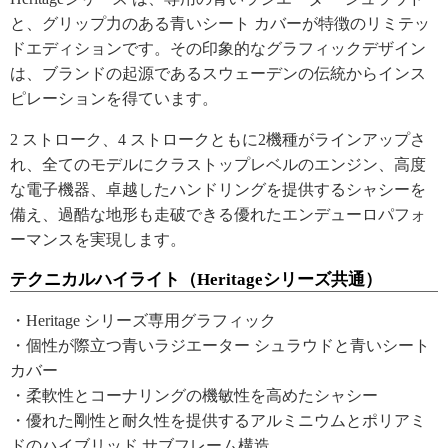
と、グリップ力のある青いシート カバーが特徴のリミテッ
ドエディションです。その印象的なグラフィックデザイン
は、ブランドの起源であるスウェーデンの伝統からインス
ピレーションを得ています。
2 ストローク、4 ストロークともに2機種がラインアップさ
れ、全てのモデルにクラストップレベルのエンジン、高度
な電子機器、卓越したハンドリングを提供するシャシーを
備え、過酷な地形も走破できる優れたエンデューロパフォ
ーマンスを実現します。
テクニカルハイライト（Heritageシリーズ共通）
・Heritage シリーズ専用グラフィック
・個性が際立つ青いラジエーター シュラウドと青いシート
カバー
・柔軟性とコーナリングの機敏性を高めたシャシー
・優れた剛性と耐久性を提供するアルミニウムとポリアミ
ドのハイブリッド サブフレーム構造