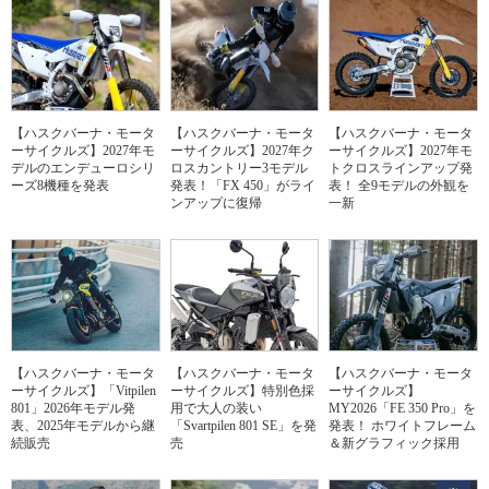
【ハスクバーナ・モータ
【ハスクバーナ・モータ
【ハスクバーナ・モータ
ーサイクルズ】2027年モ
ーサイクルズ】2027年ク
ーサイクルズ】2027年モ
デルのエンデューロシリ
ロスカントリー3モデル
トクロスラインアップ発
ーズ8機種を発表
発表！「FX 450」がライ
表！ 全9モデルの外観を
ンアップに復帰
一新
【ハスクバーナ・モータ
【ハスクバーナ・モータ
【ハスクバーナ・モータ
ーサイクルズ】「Vitpilen
ーサイクルズ】特別色採
ーサイクルズ】
801」2026年モデル発
用で大人の装い
MY2026「FE 350 Pro」を
表、2025年モデルから継
「Svartpilen 801 SE」を発
発表！ ホワイトフレーム
続販売
売
＆新グラフィック採用