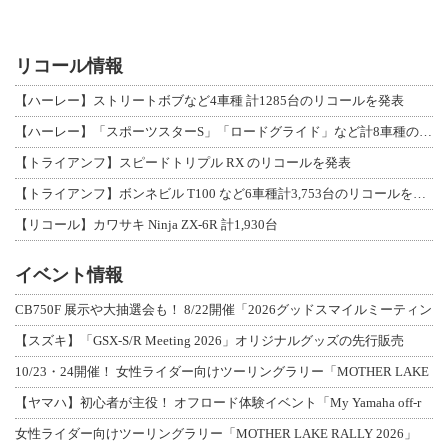
リコール情報
【ハーレー】ストリートボブなど4車種 計1285台のリコールを発表
【ハーレー】「スポーツスターS」「ロードグライド」など計8車種のリコールを発表
【トライアンフ】スピードトリプル RX のリコールを発表
【トライアンフ】ボンネビル T100 など6車種計3,753台のリコールを発表
【リコール】カワサキ Ninja ZX-6R 計1,930台
イベント情報
CB750F 展示や大抽選会も！ 8/22開催「2026グッドスマイルミーティン
【スズキ】「GSX-S/R Meeting 2026」オリジナルグッズの先行販売
10/23・24開催！ 女性ライダー向けツーリングラリー「MOTHER LAKE
【ヤマハ】初心者が主役！ オフロード体験イベント「My Yamaha off-r
女性ライダー向けツーリングラリー「MOTHER LAKE RALLY 2026」