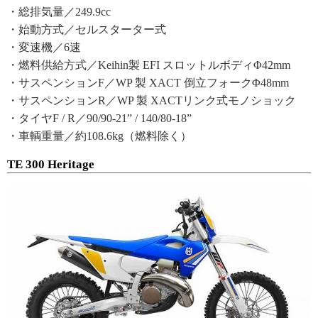
・総排気量／249.9cc
・始動方式／セルスターター式
・変速機／6速
・燃料供給方式／Keihin製 EFI スロットルボディΦ42mm
・サスペンションF／WP 製 XACT 倒立フォークΦ48mm
・サスペンションR／WP 製 XACTリンク式モノショック
・タイヤF / R／90/90-21” / 140/80-18”
・車輌重量／約108.6kg（燃料除く）
TE 300 Heritage