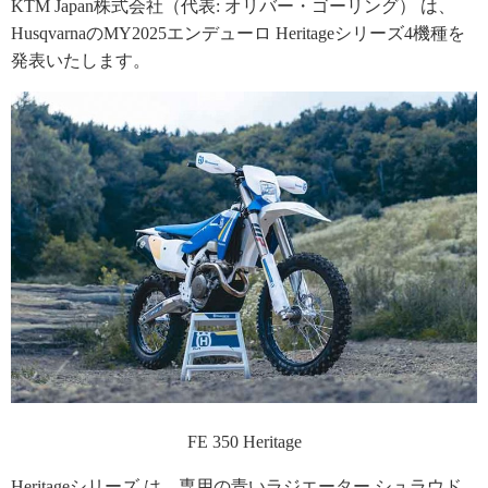
KTM Japan株式会社（代表: オリバー・ゴーリング） は、
HusqvarnaのMY2025エンデューロ Heritageシリーズ4機種を
発表いたします。
FE 350 Heritage
Heritageシリーズ は、専用の青いラジエーター シュラウド