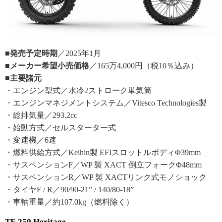
■発売予定時期
／2025年1月
■メーカー希望小売価格
／165万4,000円（税10％込み）
■主要諸元
・エンジン型式／水冷2ストローク単気筒
・エンジンマネジメントシステム／Vitesco Technologies製
・総排気量／293.2cc
・始動方式／セルスターター式
・変速機／6速
・燃料供給方式／Keihin製 EFIスロットルボディΦ39mm
・サスペンションF／WP 製 XACT 倒立フォークΦ48mm
・サスペンションR／WP 製 XACTリンク式モノショック
・タイヤF / R／90/90-21” / 140/80-18”
・車輌重量／約107.0kg（燃料除く）
TE 250 Heritage