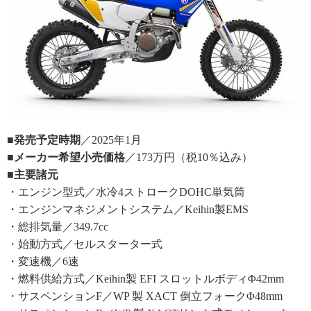
■発売予定時期
／2025年1月
■メーカー希望小売価格
／173万円（税10％込み）
■主要諸元
・エンジン型式／水冷4ストロークDOHC単気筒
・エンジンマネジメントシステム／Keihin製EMS
・総排気量／349.7cc
・始動方式／セルスターター式
・変速機／6速
・燃料供給方式／Keihin製 EFI スロットルボディΦ42mm
・サスペンションF／WP 製 XACT 倒立フォークΦ48mm