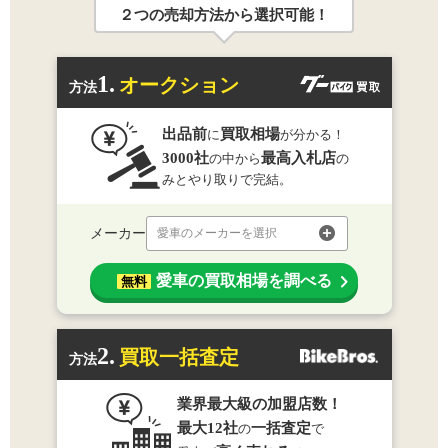
２つの売却方法から選択可能！
1.
オークション
方法
出品前
買取相場
に
が分かる！
3000社
最高入札店
の中から
の
みとやり取りで完結。
メーカー
愛車のメーカーを選択
愛車の買取相場を調べる
無料
2.
買取一括査定
方法
業界最大級の加盟店数！
最大12社
一括査定
の
で