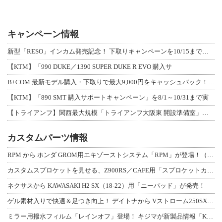
キャンペーン情報
新型「RESO」インカム発売記念！ 下取りキャンペーンを10/15まで延長して開
【KTM】「990 DUKE／1390 SUPER DUKE R EVO 購入サ
B+COM 最新モデル購入・下取りで最大9,000円をキャッシュバック！「B+F
【KTM】「890 SMT 購入サポートキャンペーン」を8/1～10/31まで実
【トライアンフ】関西最大規模「トライアンフ大阪東 開設準備室」がオープン！ 限定
カスタムパーツ情報
RPM から ホンダ GROM用エキゾーストシステム「RPM」が登場！（動画あり
カスタムスプロケットを見せる、Z900RS／CAFE用「スプロケットカバーフルキ
ネクサスから KAWASAKI H2 SX（18-22）用「ニーパッド」が発売！
ゲル素材入りで快適＆足つき向上！ デイトナから Vストローム250SX用「快適ロ
ミラー用撥水フィルム「レインオフ」登場！ キジマが新製品情報「KIJIMA NE