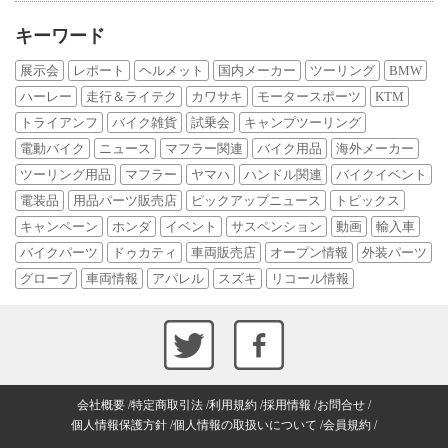
キーワード
展示会
レポート
ヘルメット
国内メーカー
ツーリング
BMW
ハーレー
走行＆ライテク
カワサキ
モータースポーツ
KTM
トライアンフ
バイク雑貨
試乗会
キャンプツーリング
電動バイク
ニュース
マフラー関連
バイク用品
海外メーカー
ツーリング用品
マフラー
ヤマハ
ハンドル関連
バイクイベント
電装品
用品パーツ販売店
ピックアップニュース
トピックス
キャンペーン
ホンダ
イベント
サスペンション
動画
輸入車
バイクパーツ
ドゥカティ
車両販売店
オープン情報
外装パーツ
グローブ
車両情報
アパレル
スズキ
リコール情報
会社概要
特定商取引法
利用規約
採用情報
お問合せ
個人情報保護方針
個人情報の取扱いについて
会員規約