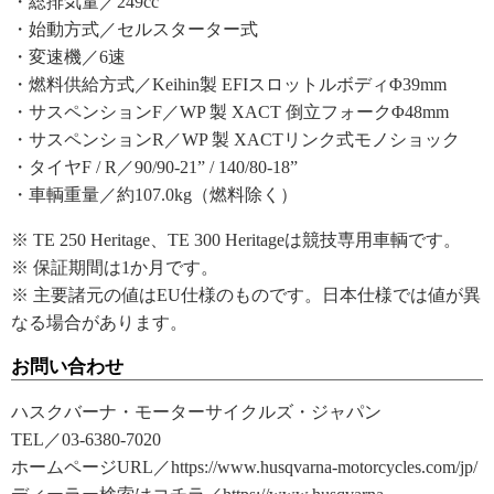
・総排気量／249cc
・始動方式／セルスターター式
・変速機／6速
・燃料供給方式／Keihin製 EFIスロットルボディΦ39mm
・サスペンションF／WP 製 XACT 倒立フォークΦ48mm
・サスペンションR／WP 製 XACTリンク式モノショック
・タイヤF / R／90/90-21” / 140/80-18”
・車輌重量／約107.0kg（燃料除く）
※ TE 250 Heritage、TE 300 Heritageは競技専用車輌です。
※ 保証期間は1か月です。
※ 主要諸元の値はEU仕様のものです。日本仕様では値が異
なる場合があります。
お問い合わせ
ハスクバーナ・モーターサイクルズ・ジャパン
TEL／03-6380-7020
ホームページURL／https://www.husqvarna-motorcycles.com/jp/