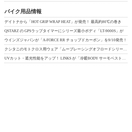
バイク用品情報
デイトナから「HOT GRIP WRAP HEAT」が発売！ 最高約80℃の巻き
QSTARZ の GPSラップタイマーにシリーズ最小ボディ「LT-9000S」が
ウインズジャパンが「A-FORCE RR チョップドカーボン」を9/10発売！
クシタニのモトクロス用ウェア「ムーブレーシングオフロードシリーズ」3アイテムが登
UVカット・遮光性能をアップ！ LINKS が「冷暖BODY サーモベスト」改良