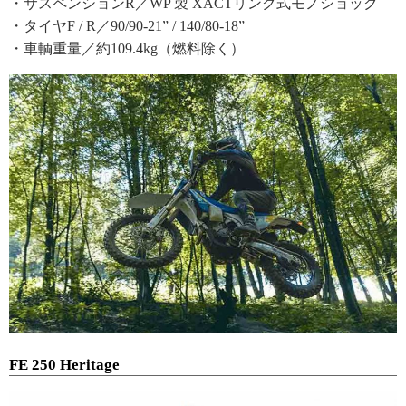
・サスペンションR／WP 製 XACTリンク式モノショック
・タイヤF / R／90/90-21” / 140/80-18”
・車輌重量／約109.4kg（燃料除く）
FE 250 Heritage