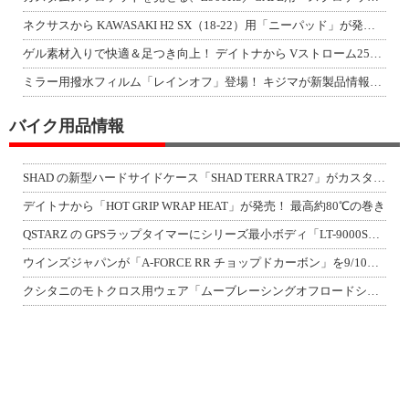
ネクサスから KAWASAKI H2 SX（18-22）用「ニーパッド」が発売！
ゲル素材入りで快適＆足つき向上！ デイトナから Vストローム250SX用「快適ロ
ミラー用撥水フィルム「レインオフ」登場！ キジマが新製品情報「KIJIMA NE
バイク用品情報
SHAD の新型ハードサイドケース「SHAD TERRA TR27」がカスタムジ
デイトナから「HOT GRIP WRAP HEAT」が発売！ 最高約80℃の巻き
QSTARZ の GPSラップタイマーにシリーズ最小ボディ「LT-9000S」が
ウインズジャパンが「A-FORCE RR チョップドカーボン」を9/10発売！
クシタニのモトクロス用ウェア「ムーブレーシングオフロードシリーズ」3アイテムが登