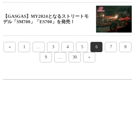
【GASGAS】MY2024となるストリートモ
デル「SM700」「ES700」を発売！
«
1
…
3
4
5
6
7
8
9
…
30
»