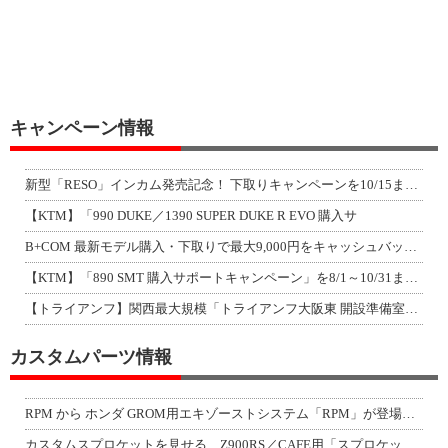
キャンペーン情報
新型「RESO」インカム発売記念！ 下取りキャンペーンを10/15まで延長して開
【KTM】「990 DUKE／1390 SUPER DUKE R EVO 購入サ
B+COM 最新モデル購入・下取りで最大9,000円をキャッシュバック！「B+F
【KTM】「890 SMT 購入サポートキャンペーン」を8/1～10/31まで実
【トライアンフ】関西最大規模「トライアンフ大阪東 開設準備室」がオープン！ 限定
カスタムパーツ情報
RPM から ホンダ GROM用エキゾーストシステム「RPM」が登場！（動画あり
カスタムスプロケットを見せる、Z900RS／CAFE用「スプロケットカバーフルキ