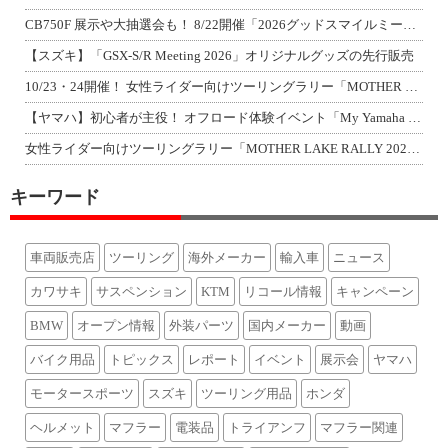
CB750F 展示や大抽選会も！ 8/22開催「2026グッドスマイルミーティン
【スズキ】「GSX-S/R Meeting 2026」オリジナルグッズの先行販売
10/23・24開催！ 女性ライダー向けツーリングラリー「MOTHER LAKE
【ヤマハ】初心者が主役！ オフロード体験イベント「My Yamaha off-r
女性ライダー向けツーリングラリー「MOTHER LAKE RALLY 2026」
キーワード
車両販売店
ツーリング
海外メーカー
輸入車
ニュース
カワサキ
サスペンション
KTM
リコール情報
キャンペーン
BMW
オープン情報
外装パーツ
国内メーカー
動画
バイク用品
トピックス
レポート
イベント
展示会
ヤマハ
モータースポーツ
スズキ
ツーリング用品
ホンダ
ヘルメット
マフラー
電装品
トライアンフ
マフラー関連