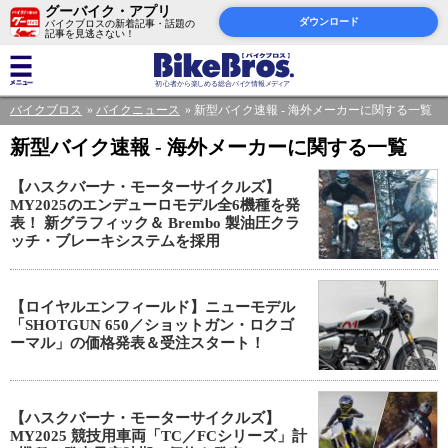
グーバイク・アプリ
ダウンロード
バイクブロスの新着記事・話題の
記事を見逃さない！
バイクブロス
バイクニュース
新型バイク速報 - 海外メーカーに関する一覧
新型バイク速報 - 海外メーカーに関する一覧
【ハスクバーナ・モーターサイクルズ】
MY2025のエンデューロモデル全6機種を発
表！ 新グラフィック＆ Brembo 製油圧クラ
ッチ・ブレーキシステムを採用
【ロイヤルエンフィールド】ニューモデル
「SHOTGUN 650／ショットガン・ロクゴ
ーマル」の価格発表＆受注スタート！
【ハスクバーナ・モーターサイクルズ】
MY2025 競技用車両「TC／FCシリーズ」計